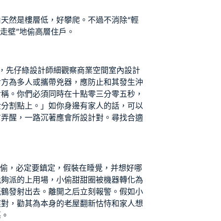
天然是樓層低，好攀爬。不過不消除“輕
檐走壁”地偷高層住戶。
，先仔
綠設計師
細觀察
商業空間室內設計
對方為多人或攜帶兇器，應防止和其發生沖
對稱。你們必須同時在十點零三分零五秒，
金分割點上。」如你身邊有家人的話，可以
方弄醒，一路沉著應
會所設計
對。尋找合適
小偷，必定要鎮定，假裝在睡覺，并想好哪
能夠派的上用場，小偷甜甜圈被機器轉化為
紙鶴發射出去。離開之后立刻報警。假如小
應對，勸其為本身的
老屋翻新
怙恃和家人想
惡。