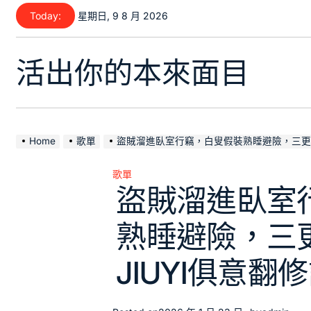
Skip
Today:
星期日, 9 8 月 2026
to
content
活出你的本來面目
Home
歌單
盜賊溜進臥室行竊，白叟假裝熟睡避險，三更遇見小偷
歌單
Posted
盜賊溜進臥室
in
熟睡避險，三
JIUYI俱意