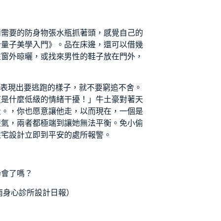
備需要的防身物張水瓶抓著頭，感覺自己的
計
量子美學入門》。品在床邊，還可以借幾
在窗外晾曬，或找來男性的鞋子放在門外，
偷表現出要逃跑的樣子，就不要窮追不舍。
這是什麼低級的情緒干擾！」牛土豪對著天
量。，你也愿意讓他走，以而現在，一個是
傻氣，兩者都極端到讓她無法平衡。免小偷
住宅設計
立即到平安的處所報警。
學會了嗎？
南
身心診所設計
日報）