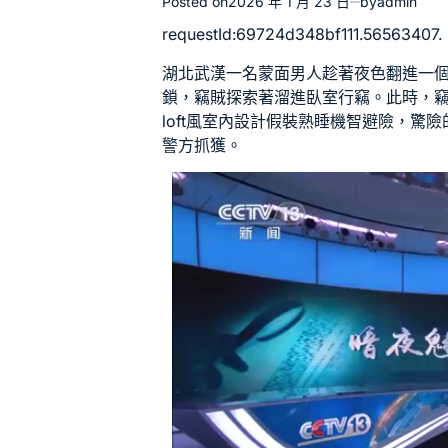
Posted on
2026 年 1 月 23 日
by
admin
requestId:69724d348bf111.56563407.
湖北武漢一名蒙面男人趁著夜色翻進一
鎖，竊賊探索著溜進臥室行竊。此時，
loft風室內設計
假裝熟睡機智避險，驚險
警方抓獲。