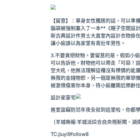
【留意】：單身女性獨居的話，可以準
腦袋被強制塞入了一本**《
親子空間設
新古典設計
件男士
大直室內設計
衣物掛
讓小偷誤以為家里有青壯年男性。
3.不要貪戀財物。要留意的是，假如小
可以告訴他，財物他可以帶走「可惡！
空大吼，他無法理解這種沒有標價的能
無限的金錢物慾，另一個是無限的單戀
被激憤傷害你本身，待小偷離開后
樂齡
設計家豪宅
進室盜竊防范年夜全就到這里啦，你都
（羊城晚報·羊城派綜合自央視新聞、湖
TC:jiuyi9follow8