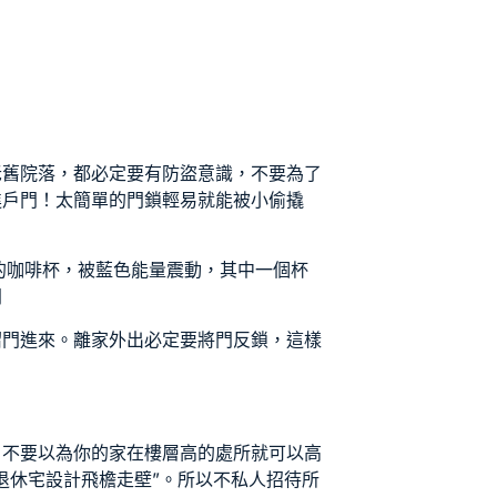
老舊院落，都必定要有防盜意識，不要為了
進戶門！太簡單的門鎖輕易就能被小偷撬
的咖啡杯，被藍色能量震動，其中一個杯
門
溜門進來。離家外出必定要將門反鎖，這樣
！不要以為你的家在樓層高的處所就可以高
退休宅設計
飛檐走壁”。所以不
私人招待所