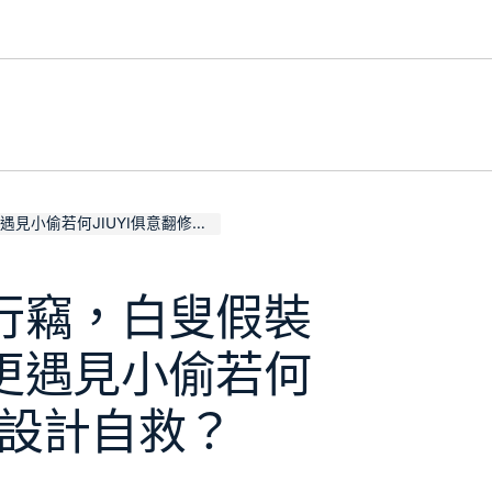
若何JIUYI俱意翻修設計自救？
行竊，白叟假裝
更遇見小偷若何
翻修設計自救？