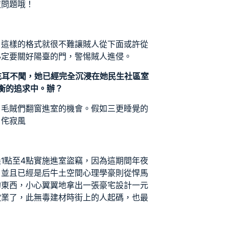
夜問題哦！
，這樣的格式就很不難讓賊人從下面或許從
必定要關好陽臺的門，警惕賊人進侵。
充耳不聞，她已經完全沉浸在她
民生社區室
衡的追求中。辦？
了毛賊們翻窗進室的機會。假如三更睡覺的
？
侘寂風
1點至4點實施進室盜竊，因為這期間年夜
。並且已經是后牛土
空間心理學
豪則從悍馬
的東西，小心翼翼地拿出一張
豪宅設計
一元
歇業了，此
無毒建材
時街上的人起碼，也最