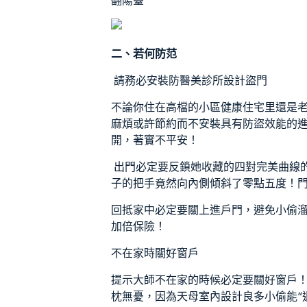
翻陽臺
二、若何防范
請務必安裝防
醫美診所設計
盜門
不論你住在高檔的小區
健康住宅
里還是
麻煩或許節約而不安裝具有防盜效能的
開，著實不平安！
出門必定要反鎖她收藏的四對完美曲線
子的把手竟然向內側傾斜了零點五度！
回抵家中必定要關上進戶門，避免小偷
加倍保險！
不在家時關好窗戶
提示大師不在家的時候必定要關好窗戶
枕無憂，因為
天母室內設計
良多小偷能“