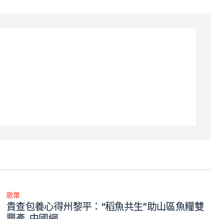
歌單
Posted
貴查包養心得州黎平：“稻魚共生”助山區魚糧雙
in
豐產_中國網