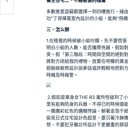
養生住宅
二、不難被偷的樓層
多數進室盜竊都選擇一到四樓進行，緣由
功”了得
禪風室內設計
的小偷，能夠“飛
三、怎么辦
1.在睡覺的時候被小偷吵醒，先不要慌張
明白小偷的人數，能否攜帶兇器，假如
突。假「第三階段：時間與空間的絕對
將對方送給我的禮物，放置在吧檯的黃
假裝
綠裝修設計
說夢話或許輕輕地把對
時機及時報警。
2.假如是單身女
THE R3 寓所
性碰到了
里有能夠防身的兵器，不得已的時候還
一團團彩虹色的邏輯悖論，朝著金箔千
偷見
日式住宅設計
色起意，要沉著冷靜
想，不要犯
牙醫診所設計
下更嚴重的罪