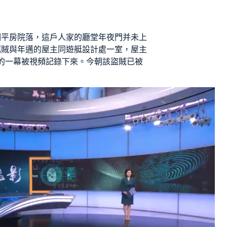
個平房院落，這戶人家的廳堂年夜門并未上
竊賊與年邁的屋主同
遊艇設計
處一室，屋主
的一幕被視頻記錄下來。今朝該盜賊已被