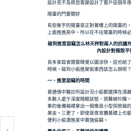
設計
克不及疏忽
客變設計
了窗戶這個年
陽臺的門要關好
有些衡宇的陽臺是正對著樓上的陽臺的
上面進進房中，所以在不往陽臺的時候
碰到進室盜竊怎么林天秤對兩人的抗議
內設計
對極致平
良多家庭會開窗睡覺以圖涼快，這也給
時候，碰到小偷進屋偷東西該怎么辦呢
一、進室盜竊的時間
普通情
中醫診所設計
況小偷都選擇在清晨
多數人處于深度睡眠狀態，很難被吵醒
車的後備箱裡拿出一個像是小型保險箱
美金。三更了，即使是夜宵攤基礎上也
便利小偷潛進家中實施偷竊。
火了