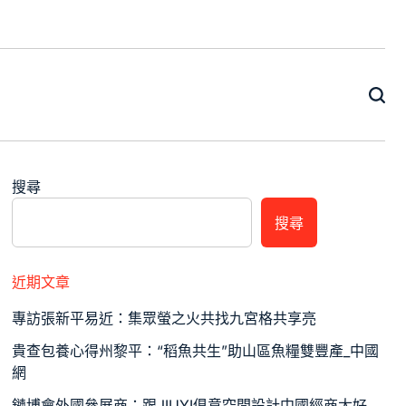
搜尋
搜尋
近期文章
專訪張新平易近：集眾螢之火共找九宮格共享亮
貴查包養心得州黎平：“稻魚共生”助山區魚糧雙豐產_中國
網
鏈博會外國參展商：跟JIUYI俱意空間設計中國經商太好