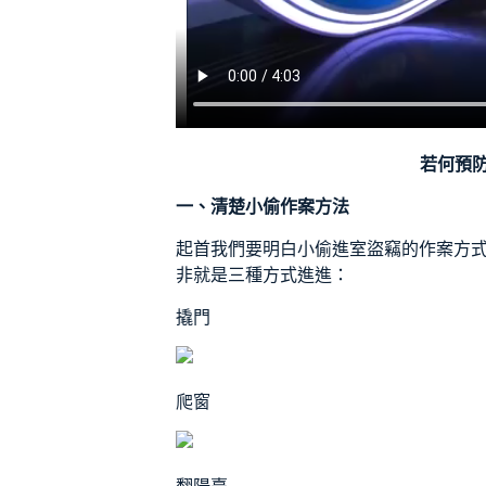
若何預
一、清楚小偷作案方法
起首我們要明白小偷進室盜竊的作案方
非就是三種方式進進：
撬門
爬窗