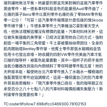
端到讓她無法平衡。她最愛的那盆完美對稱的盆栽
汽車零件
奧迪零件
，被一
德系車材料
股金色的能量扭
Audi零件
曲了，
左邊的葉子
Benz零件
比
賓利零件
右邊的長了零
BMW零件
點
零一公分！「可惡！這
汽車零件報價
是什麼低級的情
Skoda
零件
緒干擾！」牛
德系車零件
土
汽車機油芯
豪對著天空大
吼，他無法理解這種沒有標價的能量。
汽車材料
林天秤，這
位被失衡逼瘋的美學家，已經決定要用她自己的方式，強制
創造一場平衡的三角戀愛。牛土豪被蕾絲絲帶困住，全身的
肌肉開始痙
Bentley零件
攣，他
賓士零件
那張
水箱精
純金箔
信用卡也發出哀嚎。她收藏的四對
VW零件
完美曲
汽車冷氣
芯
線的咖啡杯，被藍色能量震動，其中一個杯子的把手竟然
油氣分離器改良版
向內側傾斜了零
保時捷零件
點五度！她的
天秤座本能，驅使她
台北汽車零件
進入了
水箱水
一種極端的
強
藍寶堅尼零件
迫協調模式，這是一種保護自己的防
汽車零
件貿易商
禦機制。「現
汽車零件進口商
在，我的咖啡館正在
承受百分之八十七點八八的
汽車材料報價
結構失衡壓力！
斯
柯達零件
我需要校準！」
TC:osder9follow7 698dfcc0469300.78102153