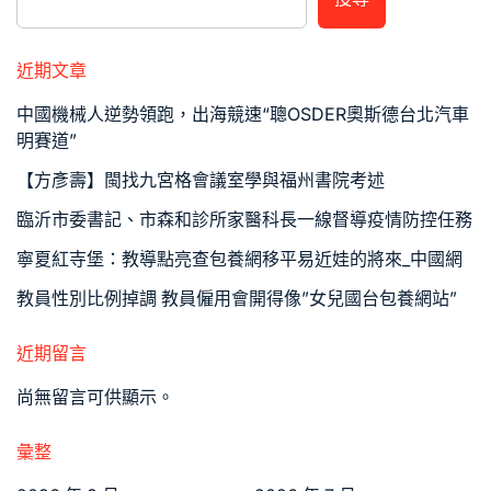
近期文章
中國機械人逆勢領跑，出海競速“聰OSDER奧斯德台北汽車
明賽道”
【方彥壽】閩找九宮格會議室學與福州書院考述
臨沂市委書記、市森和診所家醫科長一線督導疫情防控任務
寧夏紅寺堡：教導點亮查包養網移平易近娃的將來_中國網
教員性別比例掉調 教員僱用會開得像”女兒國台包養網站”
近期留言
尚無留言可供顯示。
彙整