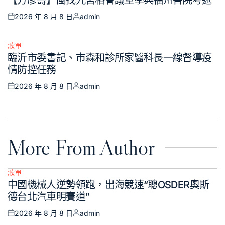
in
2026 年 8 月 8 日
admin
Posted
Posted
on
by
歌單
Posted
臨沂市委書記、市森和診所家醫科長一線督導疫
in
情防控任務
2026 年 8 月 8 日
admin
Posted
Posted
on
by
More From Author
歌單
Posted
中國機械人逆勢領跑，出海競速“聰OSDER奧斯
in
德台北汽車明賽道”
2026 年 8 月 8 日
admin
Posted
Posted