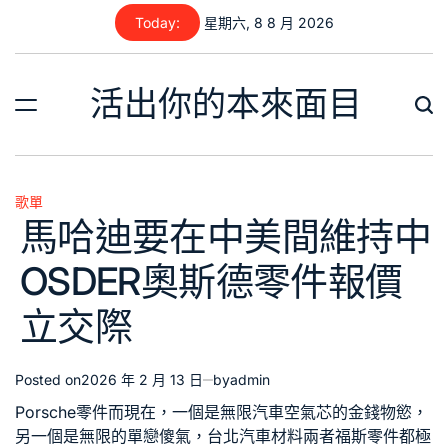
Skip
Today:
星期六, 8 8 月 2026
to
content
活出你的本來面目
歌單
Posted
馬哈迪要在中美間維持中
in
OSDER奧斯德零件報價
立交際
Posted on
2026 年 2 月 13 日
by
admin
Porsche零件
而現在，一個是無限
汽車空氣芯
的金錢物慾，
另一個是無限的單戀傻氣，
台北汽車材料
兩者
福斯零件
都極