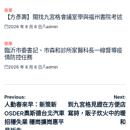
on
by
歌單
Posted
【方彥壽】閩找九宮格會議室學與福州書院考述
in
2026 年 8 月 8 日
admin
Posted
Posted
on
by
歌單
Posted
臨沂市委書記、市森和診所家醫科長一線督導疫
in
情防控任務
2026 年 8 月 8 日
admin
Posted
Posted
on
by
文
Previous:
Next:
章
人勤春來早：新策新
到九宮格見證在方便店
導
OSDER奧斯德台北汽車
寫詩，販子炊火中的暖
覽
招穩失業 穩崗擴崗惠平
和