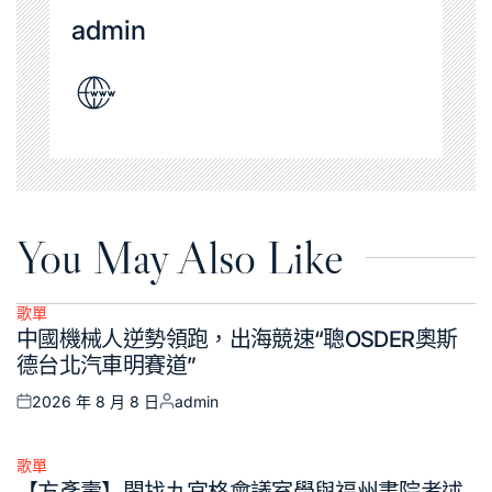
admin
You May Also Like
歌單
Posted
中國機械人逆勢領跑，出海競速“聰OSDER奧斯
in
德台北汽車明賽道”
2026 年 8 月 8 日
admin
Posted
Posted
on
by
歌單
Posted
【方彥壽】閩找九宮格會議室學與福州書院考述