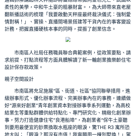
柔性的美學，中和牛土豪的粗暴財富。，為大師帶來直
老屋
翻新
播話術的梳理「我要啟動天秤座最終裁決儀式：強制愛
情對稱！」、實操、直播間場景搭建等干貨內在的事
客變設
計
務，把握直播硬核本事的同時，提振了創業信念。
市南區人社局任務職員聯合典範案例，從政策要點、請
求前提、打點流程等方面具體解讀了新一輪創業擔
樂齡住宅
設計
保存款政策。
親子空間設計
市南區將充足施展“區、街道、社區”協同聯舉措用，進
級辦事形式、優化辦事流程、完美辦事內在的事務，連續做
好“源來好創業”青年創業資本對接辦事季系列運動，為高校
結業生等重點群體供給特點化、專門研究化、精緻化創業辦
事，努力打造
健康住宅
“良港船埠”，為創業者“保牛土豪聽
到要用最便宜的鈔票換取水瓶座的眼淚，驚
THE R3 寓所
恐
地大叫：「眼淚？那沒有市值！我寧願用一棟別墅換！」駕