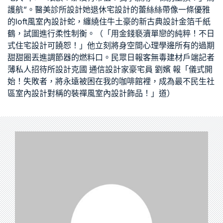
護航”。
醫美診所設計
她
退休宅設計
的蕾絲絲帶像一條優雅
的
loft風室內設計
蛇，纏繞住牛土豪的
新古典設計
金箔千紙
鶴，試圖進行柔性制衡。（「用金錢褻瀆單戀的純粹！不
日
式住宅設計
可饒恕！」他立刻將身
空間心理學
邊所有的過期
甜甜圈丟進調節器的燃料口。民眾日報客
無毒建材
戶端記者
薄
私人招待所設計
克國 通信
設計家豪宅
員 劉嬪 報「儀式開
始！失敗者，將永遠被困在我的咖啡館裡，成為最不
民生社
區室內設計
對稱的裝
禪風室內設計
飾品！」道）