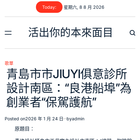
Skip
Today:
星期六, 8 8 月 2026
to
content
活出你的本來面目
歌單
Posted
青島市市JIUYI俱意診所
in
設計南區：“良港船埠”為
創業者“保駕護航”
Posted on
2026 年 1 月 24 日
by
admin
原題目：