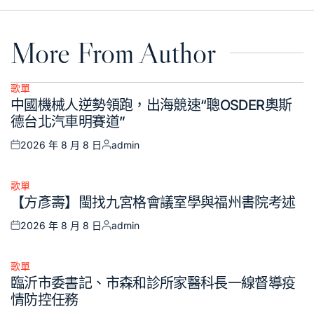
More From Author
歌單
Posted
中國機械人逆勢領跑，出海競速“聰OSDER奧斯
in
德台北汽車明賽道”
2026 年 8 月 8 日
admin
Posted
Posted
on
by
歌單
Posted
【方彥壽】閩找九宮格會議室學與福州書院考述
in
2026 年 8 月 8 日
admin
Posted
Posted
on
by
歌單
Posted
臨沂市委書記、市森和診所家醫科長一線督導疫
in
情防控任務