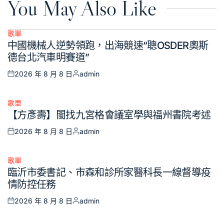
You May Also Like
歌單
Posted
中國機械人逆勢領跑，出海競速“聰OSDER奧斯
in
德台北汽車明賽道”
2026 年 8 月 8 日
admin
Posted
Posted
on
by
歌單
Posted
【方彥壽】閩找九宮格會議室學與福州書院考述
in
2026 年 8 月 8 日
admin
Posted
Posted
on
by
歌單
Posted
臨沂市委書記、市森和診所家醫科長一線督導疫
in
情防控任務
2026 年 8 月 8 日
admin
Posted
Posted
on
by