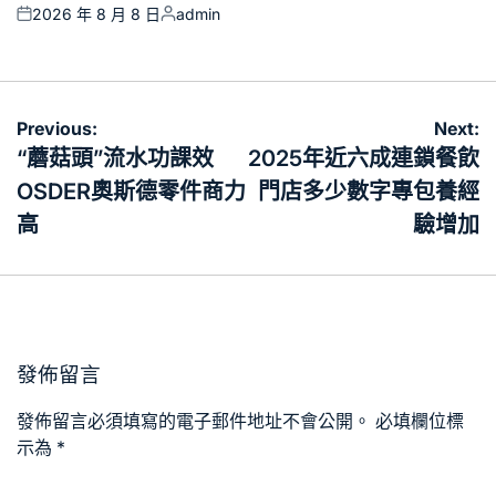
2026 年 8 月 8 日
admin
Posted
Posted
on
by
文
Previous:
Next:
章
“蘑菇頭”流水功課效
2025年近六成連鎖餐飲
導
OSDER奧斯德零件商力
門店多少數字專包養經
覽
高
驗增加
發佈留言
發佈留言必須填寫的電子郵件地址不會公開。
必填欄位標
示為
*