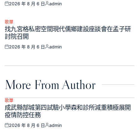
2026 年 8 月 6 日
admin
Posted
Posted
on
by
歌單
Posted
找九宮格私密空間現代儒鄉建設座談會在孟子研
in
討院召開
2026 年 8 月 6 日
admin
Posted
Posted
on
by
More From Author
歌單
Posted
成武縣郜城第四試驗小學森和診所減重積極展開
in
疫情防控任務
2026 年 8 月 6 日
admin
Posted
Posted
on
by