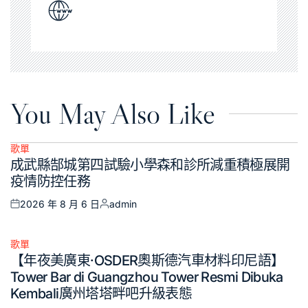
You May Also Like
歌單
Posted
成武縣郜城第四試驗小學森和診所減重積極展開
in
疫情防控任務
2026 年 8 月 6 日
admin
Posted
Posted
on
by
歌單
Posted
【年夜美廣東·OSDER奧斯德汽車材料印尼語】
in
Tower Bar di Guangzhou Tower Resmi Dibuka
Kembali廣州塔塔畔吧升級表態