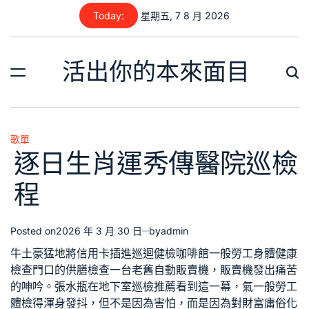
Skip
Today:
星期五, 7 8 月 2026
to
content
活出你的本來面目
歌單
Posted
逐日生肖運秀傳醫院巡檢
in
程
Posted on
2026 年 3 月 30 日
by
admin
牛土豪猛地將信用卡插進
巡迴健檢
咖啡館
一般勞工身體健康
檢查
門口的
供膳檢查
一台老舊自動販賣機，販賣機發出痛苦
的呻吟。張水瓶在地下室
巡檢推薦
看到這一幕，氣
一般勞工
體檢
得渾身發抖，但不是因為害怕，而是因為對財富庸俗化