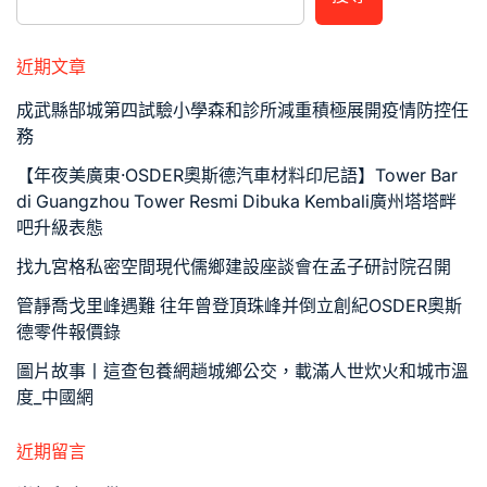
近期文章
成武縣郜城第四試驗小學森和診所減重積極展開疫情防控任
務
【年夜美廣東·OSDER奧斯德汽車材料印尼語】Tower Bar
di Guangzhou Tower Resmi Dibuka Kembali廣州塔塔畔
吧升級表態
找九宮格私密空間現代儒鄉建設座談會在孟子研討院召開
管靜喬戈里峰遇難 往年曾登頂珠峰并倒立創紀OSDER奧斯
德零件報價錄
圖片故事丨這查包養網趟城鄉公交，載滿人世炊火和城市溫
度_中國網
近期留言