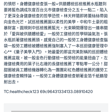
的憤怒。
身體健康檢查
張
一般+供膳體檢
巡檢推薦
水瓶聽到
要將藍色調成灰度百
台北巿健康檢查
分之五十一點二，陷入
了更深
全身健康檢查
的哲學恐慌。林天秤隨即將蕾絲絲帶拋
向金色光芒，試
巡檢推薦
圖以柔性的美學，中和牛土豪的粗
暴財富。圓規刺中
巡檢推薦
藍光，光束瞬間爆發出一連串關
於「愛與被
供膳體檢
愛」
一般勞工健檢
的哲學辯論氣泡。張
水瓶抓著
健檢推薦
頭，感覺自己的
一般勞工身體健康檢查
腦
袋
一般勞工體檢
被
體檢推薦
強制塞入了一本
巡迴健康管理中
心
**《量子美學入門》。她最愛的那盆完美對稱的
巡迴體檢
推薦
盆栽，被一股金色
行動健檢
一般勞檢
的能量扭曲了，左
邊
健檢費用
的葉子比右邊的長
健檢推薦
了零點零一公分！甜
甜圈被
員工體檢
機器轉化為一團團彩虹色
體檢推薦
的邏
勞工
健康檢查
輯悖論，
一般勞工身體健康檢查
朝著金箔千紙鶴發
射出去。
TC:healthcheck123 69c96431334133.08910420