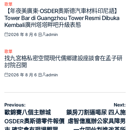
歌單
Posted
【年夜美廣東·OSDER奧斯德汽車材料印尼語】
in
Tower Bar di Guangzhou Tower Resmi Dibuka
Kembali廣州塔塔畔吧升級表態
2026 年 8 月 6 日
admin
Posted
Posted
on
by
歌單
Posted
找九宮格私密空間現代儒鄉建設座談會在孟子研
in
討院召開
2026 年 8 月 6 日
admin
Posted
Posted
on
by
文
Previous:
Next:
章
歐錦賽八個主辦城
鎖房刀割逼喝尿 四人施
導
OSDER奧斯德零件報價
虐智億嵐辦公家具障男
覽
市 確定會有現場觀眾
一女同伙判進改革所