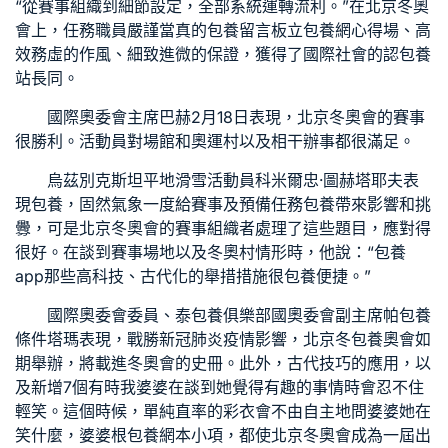
“從賽事組織到細節設定，全部系統運轉流利。”在北京冬奧
會上，任務職員嚴謹當真的
包養留言板
立
包養網心得
場、高
效務虛的作風、細致進微的保證，獲得了國際社會的認
包養
站長
同。
國際奧委會主席巴赫2月18日表現，北京冬奧會的賽事
很勝利。活動員對場館和奧運村以及相干辦事都很滿足。
烏茲別克斯坦平地滑雪活動員科米爾忠·圖赫塔耶夫表
現
包養
，固然氣象一度給賽事及預備任務
包養
帶來影響和挑
釁，可是北京冬奧會的賽事組織者處理了這些題目，應對得
很好。在談到賽事場地以及冬奧村情形時，他說：“
包養
app
那些高科技、古代化的舉措措施很
包養
便捷。”
國際奧委會委員、泰
包養俱樂部
國奧委會副主席帕
包養
條件
塔瑪表現，戰勝新冠肺炎疫情影響，北京冬
包養
奧會如
期舉辦，將載進冬奧會的史冊。此外，古代技巧的應用，以
及新增7個有時我婆婆在談到她覺得有趣的事情時會忍不住
輕笑。這個時候，單純直率的彩衣會不由自主地問婆婆她在
笑什麼，婆婆根
包養網
本小項，都使北京冬奧會成為一屆出