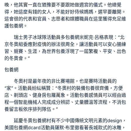
晚，他其實一直在猶豫要不要跟她做週宮的儀式。他總覺
得，她這麼有錢的女人，不能好好侍候媽媽，遲早要離開。
這會很的代表和官員、志愿者和媒體職員在這里獲得充足維
護
包養網
。
瑞士男子冰球隊活動員多
包養網
米妮克·呂格表現：“北
京冬奧組委應對疫情的辦法很周全，讓活動員可以安心腸練
習、競賽、生涯，為世界
包養
浮現了一屆繁複、平安、出色
的冬奧會。”
包養網
冬奧村是最年夜的非比賽場館，也是賽時活動員的
“家”。活動員紛紜稱贊：“冬奧村的裝備
包養
很齊備，方便
店、剃頭店、健身房包羅萬象。活動
包養感情
員可以經由過
程一個智能機械人完成成分辨認、丈量體溫等流程，不消
包
養留言板
依序排列隊伍。”
延慶冬奧
包養網
村有不少中國傳統文明元素的design，
美國
包養網dcard
活動員薩默·布里徹看著長城款式的冰雕，