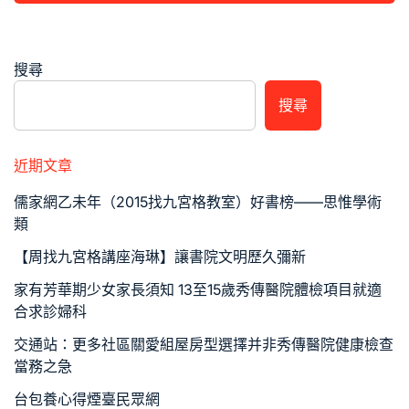
搜尋
搜尋
近期文章
儒家網乙未年（2015找九宮格教室）好書榜——思惟學術
類
【周找九宮格講座海琳】讓書院文明歷久彌新
家有芳華期少女家長須知 13至15歲秀傳醫院體檢項目就適
合求診婦科
交通站：更多社區關愛組屋房型選擇并非秀傳醫院健康檢查
當務之急
台包養心得煙臺民眾網