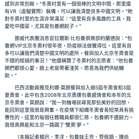
感到非常別緻。“冬奧村里有一個很棒的文明中間，那里還
有VR（虛擬實際）裝備，可以讓我清楚良多中國文明。”她
對冬奧村里的生涯非常滿足：“這里有良多風趣的工具，我
愛吃中國菜，尤其是
包養網
餃子。”
挪威代表團消息官拉爾斯·比
包養俱樂部
約蘭德說：“
包
養網VIP
北京冬奧村很年夜，防疫辦法做獲得位，這里有良
多可以讓我們清楚中國文明的處所，餐與加入北京冬奧會是
不錯的經過的事況！”他還稱贊了冬奧村的志愿者：“他
包養
網
們都很心愛，臉上老是帶著淺笑，愿意為我們供給輔
助。”
巴西活動員雅克利娜·莫朗餐與加入過5屆冬奧會和3屆
夏奧會，此中包含2008年北京奧運
包養感情
會和本年的北
京冬奧會。莫朗說：“我一到機場就尋覓那些美妙的回想，
能回到這里我很是興奮。在疫情下組織冬奧會長短常具有挑
釁性的，這里的每個任務職員都很仁慈，
包養網
不遺餘力。
我很高興能和北京一路圓了‘雙奧’夢。”
（本報記者楊迅、李洋、
包養妹
王亮、暨佩娟、陳尚