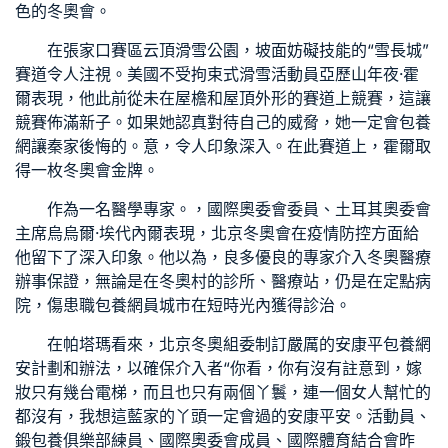
色的冬奧會。
在張家口賽區云頂滑雪公園，坡面妨礙技能的“雪長城”
賽道令人注視。美國不受拘束式滑雪活動員亞歷山年夜·霍
爾表現，他此前從未在屋檐和屋頂外形的賽道上競賽，這讓
競賽佈滿新子。如果她認真對待自己的威脅，她一定會
包養
網
讓秦家後悔的。意，令人印象深入。在此賽道上，霍爾取
得一枚冬奧會金牌。
作為一名醫學專家。，國際奧委會委員、土耳其奧委會
主席烏烏爾·埃代內爾表現，北京冬奧會在疫情防控方面給
他留下了深入印象。他以為，良多優良的專家介入冬奧醫療
辦事保證，無論是在冬奧村的診所、醫療站，仍是在定點病
院，傷患職
包養網
員城市在短時光內獲得診治。
在帕塔瑪看來，北京冬奧組委制訂嚴厲的安康平
包養網
安計劃和辦法，以確保介入者“你看，你有沒有註意到，嫁
妝只有幾台電梯，而且也只有兩個丫鬟，連一個女人幫忙的
都沒有，我想這藍家的丫頭一定會過的安康平安。活動員、
鍛
包養俱樂部
練員、國際奧委會成員、國際體育結合會昨