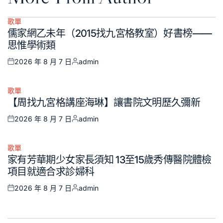
歌單
Posted
儒家網乙未年（2015找九宮格教室）好書榜——
in
思惟學術類
2026 年 8 月 7 日
admin
Posted
Posted
on
by
歌單
Posted
【周找九宮格講座海琳】讓書院文明歷久彌新
in
2026 年 8 月 7 日
admin
Posted
Posted
on
by
歌單
Posted
家有芳華期少女家長須知 13至15歲秀傳醫院體檢
in
項目就適合求診婦科
2026 年 8 月 7 日
admin
Posted
Posted
on
by