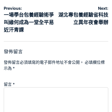
文
Previous:
Next:
章
一場學台包養經驗術爭
湖北專包養經驗省科技
導
叫緣何成為一堂全平易
立異年夜會舉辦
覽
近汗青課
發佈留言
發佈留言必須填寫的電子郵件地址不會公開。
必填欄位標
示為
*
留言
*