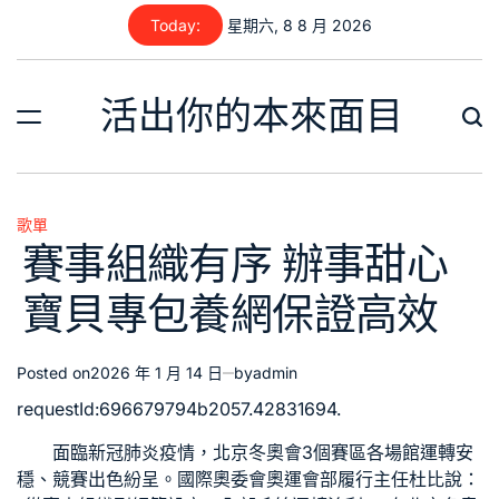
Skip
Today:
星期六, 8 8 月 2026
to
content
活出你的本來面目
歌單
Posted
賽事組織有序 辦事甜心
in
寶貝專包養網保證高效
Posted on
2026 年 1 月 14 日
by
admin
requestId:696679794b2057.42831694.
面臨新冠肺炎疫情，北京冬奧會3個賽區各場館運轉安
穩、競賽出色紛呈。國際奧委會奧運會部履行主任杜比說：