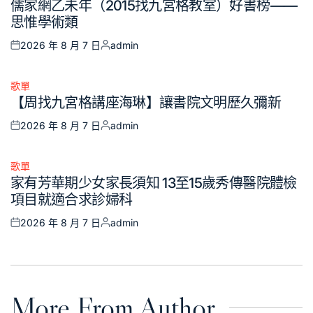
儒家網乙未年（2015找九宮格教室）好書榜——
in
思惟學術類
2026 年 8 月 7 日
admin
Posted
Posted
on
by
歌單
Posted
【周找九宮格講座海琳】讓書院文明歷久彌新
in
2026 年 8 月 7 日
admin
Posted
Posted
on
by
歌單
Posted
家有芳華期少女家長須知 13至15歲秀傳醫院體檢
in
項目就適合求診婦科
2026 年 8 月 7 日
admin
Posted
Posted
on
by
More From Author