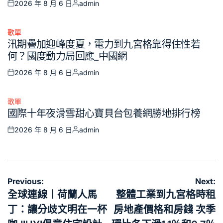
2026 年 8 月 6 日
admin
Posted
Posted
on
by
歌單
Posted
汛期疊加迎峰度夏，電力到九宮格靠得住性若
in
何？國度動力局回應_中國網
2026 年 8 月 6 日
admin
Posted
Posted
on
by
歌單
Posted
國際十年夜滑雪甜心寶貝台包養網勝地排行榜
in
2026 年 8 月 6 日
admin
Posted
Posted
on
by
文
Previous:
Next:
章
全球連線丨荷蘭人馬
整體工業到九宮格時租
導
丁：讓分歧文明在一杯
房地產價格和房錢 次季