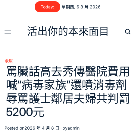
Skip
Today:
星期四, 6 8 月 2026
to
content
活出你的本來面目
歌單
Posted
罵臟話高去秀傳醫院費用
in
喊“病毒家族”還噴消毒劑
辱罵護士鄰居夫婦共判罰
5200元
Posted on
2026 年 4 月 8 日
by
admin