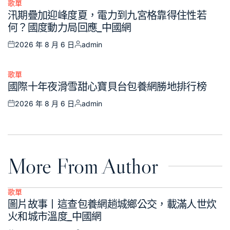
歌單
Posted
汛期疊加迎峰度夏，電力到九宮格靠得住性若
in
何？國度動力局回應_中國網
2026 年 8 月 6 日
admin
Posted
Posted
on
by
歌單
Posted
國際十年夜滑雪甜心寶貝台包養網勝地排行榜
in
2026 年 8 月 6 日
admin
Posted
Posted
on
by
More From Author
歌單
Posted
圖片故事丨這查包養網趟城鄉公交，載滿人世炊
in
火和城市溫度_中國網