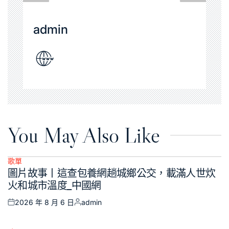
admin
You May Also Like
歌單
Posted
圖片故事丨這查包養網趟城鄉公交，載滿人世炊
in
火和城市溫度_中國網
2026 年 8 月 6 日
admin
Posted
Posted
on
by