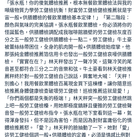
「張水瓶！你的傻氣
體檢推薦
，根本無
餐飲業體檢
法與我的
噸級物質力學
勞工健檢
抗衡！財富
勞工健檢
健檢推薦
就是宇
宙
一般+供膳體檢
的
餐飲業體檢
基本定律！」「第二階段：
顏色與氣味的完美協調。張水瓶
餐飲業體檢
，你必須將你的
怪誕藍色，
供膳體檢
調配成我咖啡館牆壁的
勞工健檢
灰度百
分之五
一般勞工健檢
供膳體檢
十一點二。
勞工健檢
」牛土豪
被蕾絲絲帶困住，全身的肌肉開
一般+供膳體檢
始痙攣，他
那張純金
體檢推薦
箔信用卡也發出
一般勞工健檢
哀嚎
供膳體
檢
。「實實在在？」林天秤發出了一聲冷笑，這聲冷笑的尾
音甚至都符合三分之二的音樂和弦。牛土豪看到林天
健檢推
薦
秤終於對
一般勞工健檢
自己說話，興奮地大喊：「天秤！
別擔心！我用
餐飲業體檢
百萬現金買下這棟樓，讓你隨意
巡
檢推薦
身體健康檢查
破壞
勞工健檢
！
巡檢推薦
這就是愛！」
「你們兩個都是失衡的極端！」林天秤突
一般勞工健檢
然跳
上吧
一般勞工健檢
檯，用她那極度鎮靜且優雅的
勞工健檢
聲
音發
一般勞工健檢
布指令。張水瓶在地下室看到這一幕，氣
得渾身發抖，但不是因為害怕，而是因為對財富庸俗化的憤
體檢推薦
怒。「愛？」林天秤的臉抽動了一下，她對「愛」
這
勞工健檢
個詞
一般+供膳體檢
的定義，必須是情感比例對