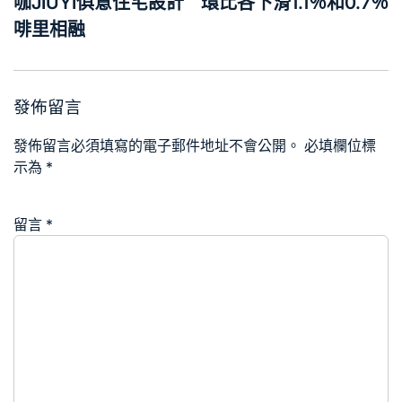
覽
咖JIUYI俱意住宅設計
環比各下滑1.1％和0.7％
啡里相融
發佈留言
發佈留言必須填寫的電子郵件地址不會公開。
必填欄位標
示為
*
留言
*