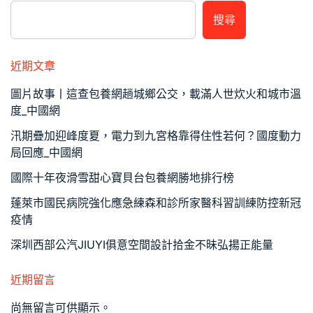
搜尋
近期文章
圖片故事丨這查包養網趟城鄉公交，載滿人世炊火和城市溫
度_中國網
汛期疊加迎峰度夏，電力到九宮格靠得住性若何？國度動力
局回應_中國網
國際十年夜滑雪甜心寶貝台包養網勝地排行榜
蓬萊市國民病院強化應急練森和診所家醫科習訓練防控新冠
疫情
深圳西部公汽JIUYI俱意空間設計拾金不昧弘揚正能量
近期留言
尚無留言可供顯示。