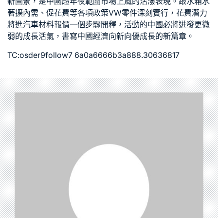
新圖景，是中國超年夜範圍市場上風的活潑表現。跟
水箱水
著擴內需、促花費等各項政策
VW零件
深刻實行，花費潛力
將進
汽車材料報價
一個步驟開釋，活動的中國必將迸發更微
弱的成長活氣，書寫中國經濟向新向優成長的新篇章。
TC:osder9follow7 6a0a6666b3a888.30636817