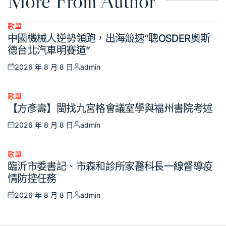
More From Author
歌單
Posted
中國機械人逆勢領跑，出海競速“聰OSDER奧斯
in
德台北汽車明賽道”
2026 年 8 月 8 日
admin
Posted
Posted
on
by
歌單
Posted
【方彥壽】閩找九宮格會議室學與福州書院考述
in
2026 年 8 月 8 日
admin
Posted
Posted
on
by
歌單
Posted
臨沂市委書記、市森和診所家醫科長一線督導疫
in
情防控任務
2026 年 8 月 8 日
admin
Posted
Posted
on
by