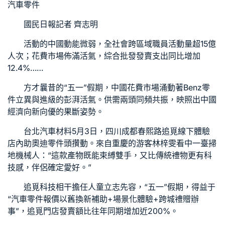
汽車零件
國民日報記者 齊志明
活動的中國動能微弱，全社會跨區域職員活動量超15億
人次；花費市場佈滿活氣，綜合批發發賣支出同比增加
12.4%……
方才曩昔的“五一”假期，中國花費市場涌動著
Benz零
件
立異與進級的彭湃活氣。供需兩頭同頻共振，映照出中國
經濟向新向優的果斷姿勢。
台北汽車材料
5月3日，四川成都春熙路追覓線下體驗
店內助
奧迪零件
頭攢動。來自重慶的游客林梓雯看中一臺掃
地機械人：“這款產物既能束縛雙手，又比傳統禮物更有科
技感，伴侶確定愛好。”
追覓科技相干擔任人童立志先容，“五一”假期，得益于
“
汽車零件報價
以舊換新補助+場景化體驗+跨城禮贈辦
事”，追覓門店發賣額比往年同期增加近200%。