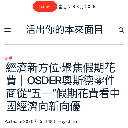
Skip
Today:
星期六, 8 8 月 2026
to
content
活出你的本來面目
歌單
Posted
經濟新方位·聚焦假期花
in
費｜OSDER奧斯德零件
商從“五一”假期花費看中
國經濟向新向優
Posted on
2026 年 5 月 18 日
by
admin