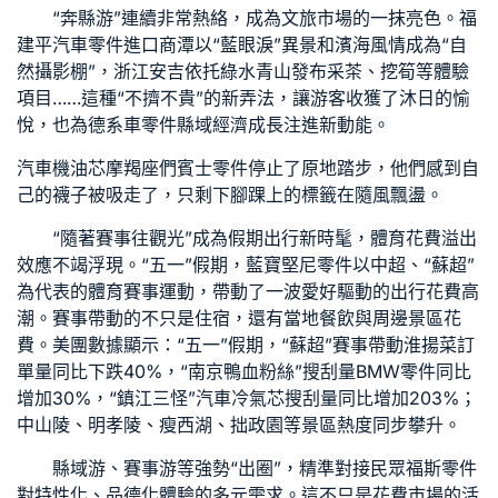
“奔縣游”連續非常熱絡，成為文旅市場的一抹亮色。福
建平
汽車零件進口商
潭以“藍眼淚”異景和濱海風情成為“自
然攝影棚”，浙江安吉依托綠水青山發布采茶、挖筍等體驗
項目……這種“不擠不貴”的新弄法，讓游客收獲了沐日的愉
悅，也為
德系車零件
縣域經濟成長注進新動能。
汽車機油芯
摩羯座們
賓士零件
停止了原地踏步，他們感到自
己的襪子被吸走了，只剩下腳踝上的標籤在隨風飄盪。
“隨著賽事往觀光”成為假期出行新時髦，體育花費溢出
效應不竭浮現。“五一”假期，
藍寶堅尼零件
以中超、“蘇超”
為代表的體育賽事運動，帶動了一波愛好驅動的出行花費高
潮。賽事帶動的不只是住宿，還有當地餐飲與周邊景區花
費。美團數據顯示：“五一”假期，“蘇超”賽事帶動淮揚菜訂
單量同比下跌40%，“南京鴨血粉絲”搜刮量
BMW零件
同比
增加30%，“鎮江三怪”
汽車冷氣芯
搜刮量同比增加203%；
中山陵、明孝陵、瘦西湖、拙政園等景區熱度同步攀升。
縣域游、賽事游等強勢“出圈”，精準對接民眾
福斯零件
對特性化、品德化體驗的多元需求。這不只是花費市場的活