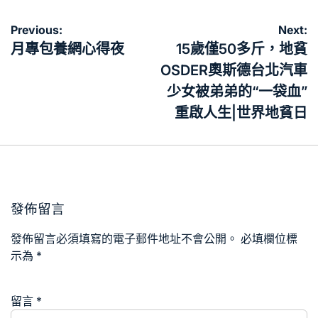
文
Previous:
Next:
章
月專包養網心得夜
15歲僅50多斤，地貧
導
OSDER奧斯德台北汽車
覽
少女被弟弟的“一袋血”
重啟人生|世界地貧日
發佈留言
發佈留言必須填寫的電子郵件地址不會公開。
必填欄位標
示為
*
留言
*