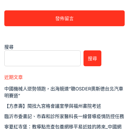
搜尋
搜尋
近期文章
中國機械人逆勢領跑，出海競速“聰OSDER奧斯德台北汽車
明賽道”
【方彥壽】閩找九宮格會議室學與福州書院考述
臨沂市委書記、市森和診所家醫科長一線督導疫情防控任務
寧夏紅寺堡：教導點亮查包養網移平易近娃的將來_中國網