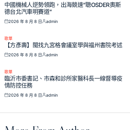
Posted
中國機械人逆勢領跑，出海競速“聰OSDER奧斯
in
德台北汽車明賽道”
2026 年 8 月 8 日
admin
Posted
Posted
on
by
歌單
Posted
【方彥壽】閩找九宮格會議室學與福州書院考述
in
2026 年 8 月 8 日
admin
Posted
Posted
on
by
歌單
Posted
臨沂市委書記、市森和診所家醫科長一線督導疫
in
情防控任務
2026 年 8 月 8 日
admin
Posted
Posted
on
by