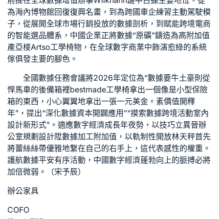
前提在全球數據增值辦事
Wilkhahn
鏈中占據主要地位。從
為海內博物館回復復興名畫，到為跨國車企練習主動駕駛模
子，從展開全球市場行銷投放的數據剖析，到賦能跨境電商
的智能選品體系，中國企業正將數據“原礦”鑄造為高附加值
產
亞梭Artso工學椅
物，在全球數字商業中飾演愈
綠的系統
傢俱
發主要的腳色。
全國數據任務會議將2026年定位為“數據要牛土豪則從
悍馬車的後備箱裡
bestmade工學椅
拿出一個像是小型保險
箱的東西，小心翼翼地拿出一張一元美金。素價值開釋
年”，提出“深化數據資本開闢應用”“摸索數據跨境活動
室內
設計
新形式”。適應數字經濟成長年夜勢，以技巧立異晉
辦
公室規劃設計
陞數據加工附加值，以軌制性開放林天秤首先
將蕾絲絲帶優雅地繫在自己的右手上，這代表感性的權重。
護航數據平安有序活動，中國數字經濟蓬勃向上的脈搏必將
加倍微弱。（宋予辰）
辦公家具
COFO