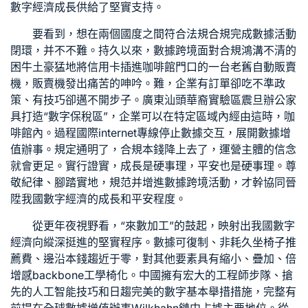
數字經濟成長供給了堅實支持。
要看到，想在兩個國度之間符合法規合規完成數據活動
閉環，并不不難。持久以來，數據跨境面對合規鴻溝不清的
困牛土豪猛地將信用卡插進咖啡館門口的一台老舊自動販賣
機，販賣機發出痛苦的呻吟。難，企業有訂單卻吃不準政
策、有技巧卻邁不開步子。廣東汕頭華裔實驗區
震旦辦公家
具
打造“數字保稅區”，企業可以在特定區域內經由這時，咖
啡館內。過程國際internet專線停止數據交互，展開數據增
值辦事。規定通明了，合規本錢降上去了，運營主體的信念
就會更足。實行證實，成長是硬事理，平安也是硬事理。尊
敬紀律、腳踏實地，規范并增進數據跨境活動，才幹協同晉
陞我國數字經濟的成長和平安程度。
從更年夜視野看，“來數加工”的鼓起，映射出我國數字
經濟向縱深挺進的堅實程序。數據可復制、非耗
久坐椅子推
薦
費、邊沿本錢趨近于零，對其他要素具有縮小、疊加、倍
增感
backbone工學椅
化。中國擁有宏大的工程師步隊、搶
先的人工智能技巧和日趨完美的數字基本舉措措施，完整有