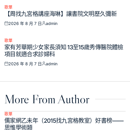
歌單
Posted
【周找九宮格講座海琳】讓書院文明歷久彌新
in
2026 年 8 月 7 日
admin
Posted
Posted
on
by
歌單
Posted
家有芳華期少女家長須知 13至15歲秀傳醫院體檢
in
項目就適合求診婦科
2026 年 8 月 7 日
admin
Posted
Posted
on
by
More From Author
歌單
Posted
儒家網乙未年（2015找九宮格教室）好書榜——
in
思惟學術類