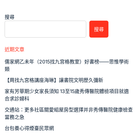
搜尋
搜尋
近期文章
儒家網乙未年（2015找九宮格教室）好書榜——思惟學術
類
【周找九宮格講座海琳】讓書院文明歷久彌新
家有芳華期少女家長須知 13至15歲秀傳醫院體檢項目就適
合求診婦科
交通站：更多社區關愛組屋房型選擇并非秀傳醫院健康檢查
當務之急
台包養心得煙臺民眾網