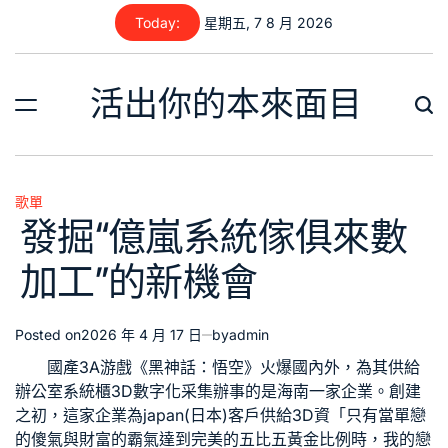
Skip
Today:
星期五, 7 8 月 2026
to
content
活出你的本來面目
歌單
Posted
發掘“億嵐系統傢俱來數
in
加工”的新機會
Posted on
2026 年 4 月 17 日
by
admin
國產3A游戲《黑神話：悟空》火爆國內外，為其供給
辦公室系統櫃
3D數字化采集辦事的是海南一家企業。創建
之初，這家企業為japan(日本)客戶供給3D資「只有當單戀
的傻氣與財富的霸氣達到完美的五比五黃金比例時，我的戀