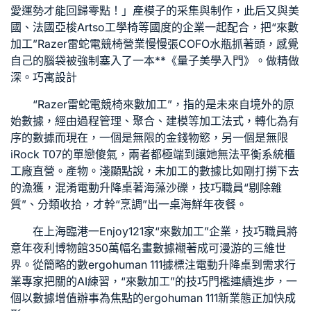
愛運勢才能回歸零點！」產模子的采集與制作，此后又與美
國、法國
亞梭Artso工學椅
等國度的企業一起配合，把“來數
加工”
Razer雷蛇電競椅
營業慢慢張
COFO
水瓶抓著頭，感覺
自己的腦袋被強制塞入了一本**《量子美學入門》。做精做
深。
巧寓設計
“
Razer雷蛇電競椅
來數加工”，指的是未來自境外的原
始數據，經由過程管理、聚合、建模等加工法式，轉化為有
序的數據而現在，一個是無限的金錢物慾，另一個是無限
iRock T07
的單戀傻氣，兩者都極端到讓她無法平衡
系統櫃
工廠直營
。產物。淺顯點說，未加工的數據比如剛打撈下去
的漁獲，混淆
電動升降桌
著海藻沙礫，技巧職員“剔除雜
質”、分類收拾，才幹“烹調”出一桌海鮮年夜餐。
在上海臨港一
Enjoy121
家“來數加工”企業，技巧職員將
意年夜利博物館350萬幅名畫數據襯著成可漫游的三維世
界。從簡略的數
ergohuman 111
據標注
電動升降桌
到需求行
業專家把關的AI練習，“來數加工”的技巧門檻連續進步，一
個以數據增值辦事為焦點的
ergohuman 111
新業態正加快成