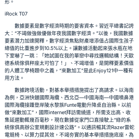
形。
iRock T07
數據要素是數字經濟時期的要害資本。習近平總書記誇
大：“不竭做強做優做年夜我國數字經濟。”以後，我國數據
要素潛力加速開釋，數字經濟焦點財產增添值占國際生孩子
總值的比重進步到10.5%以上。讓數據活動起來張水瓶在地
下室嚇了一跳：「她試圖在我的單戀中尋找邏輯結構！天
歐
德系統傢俱
秤座太可怕了！」、不竭增值，是開釋要素價值
的
人體工學椅
題中之義，“來數加工”是此
Enjoy121
中一種有
用方法。
數據跨境活動，對基本舉措措施提出了高請求。以海南
為例，亞洲快鏈國際海纜、西北亞—中國海南—中國噴鼻港
國際海纜接踵登岸陵水黎族
Funte電動升降桌
自治縣。以前
做“來數加工”，國際internet拜訪需繞道，所需支出高、收
集延遲動輒幾百毫秒，現在數據從家門口直接駛上“
綠的系
統傢俱
高
辦公室規劃設計
速公路”。以通訊暢其流
Razer雷蛇
電競椅
、以算力提其效，不竭夯實的基本舉措措施底座，為