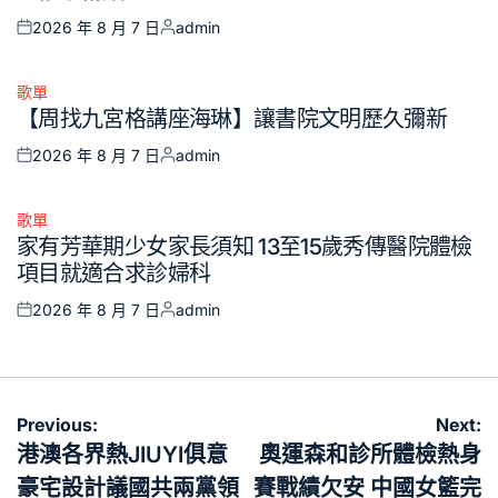
2026 年 8 月 7 日
admin
Posted
Posted
on
by
歌單
Posted
【周找九宮格講座海琳】讓書院文明歷久彌新
in
2026 年 8 月 7 日
admin
Posted
Posted
on
by
歌單
Posted
家有芳華期少女家長須知 13至15歲秀傳醫院體檢
in
項目就適合求診婦科
2026 年 8 月 7 日
admin
Posted
Posted
on
by
文
Previous:
Next:
章
港澳各界熱JIUYI俱意
奧運森和診所體檢熱身
導
豪宅設計議國共兩黨領
賽戰績欠安 中國女籃完