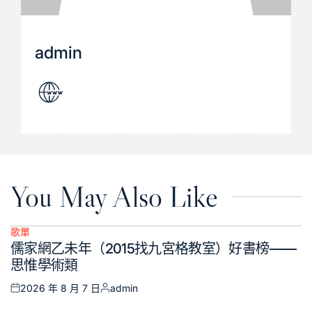
admin
You May Also Like
歌單
Posted
儒家網乙未年（2015找九宮格教室）好書榜——
in
思惟學術類
2026 年 8 月 7 日
admin
Posted
Posted
on
by