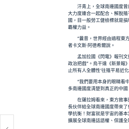
汗青上，全球南邊國度曾
大力度連合一起配合、解脫殖
國，目
一般勞工健檢
標就是損
霸權力益。
“曩昔，世界經由過程東
者卡文斯·阿德希爾說。
孟加拉國《閃電》報刊文
政治把戲”。烏干達《新景報
止所有人全體性‘往殖平易近化
“我們要用本身的眼睛看
多南邊國度清楚到真正的中國
在薩拉姆看來，東方敘事
長伙伴給全球南邊國度帶來了
學抗衡！財富就是宇宙的基本
擴展全球南邊話語權、保護全
準