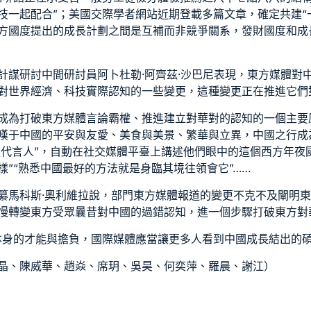
技一起配合”；美國交際學者網站近期登載多篇文章，確定共建“
方國度提出的成長計劃之間是互補而非競爭關系，發財國度和成
計謀研討中間研討員阿卜杜勒·阿齊茲·沙巴尼表現，東方媒體對
對世界經濟、科技實際認知的一些變更，這種變更正在推進它們
成為打破東方媒體言論霸權、推進建立對華對的認知的一個主要
嘆于中國的平安與友愛、美食與美景、繁華與立異，中國之行成
最強代言人”，自動在社交媒體平臺上講述他們眼中的這個西方年夜
”“熟悉中國最好的方法就是身臨其境往領會它”……
纂馬科斯·奧利維拉說，部門東方媒體報道的變更不克不及闡明
慢轉變東方受眾曩昔對中國的過錯認知，進一個步驟打破東方對華
本身的才能與擔負，國際媒體應當讓更多人看到中國成長結出的碩
晶、陳威華、趙焱、席玥、吳昊、何奕萍、羅晨、謝江）