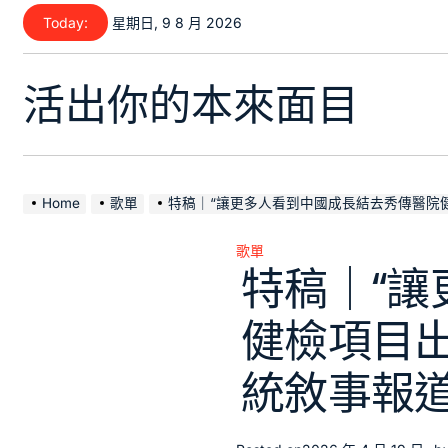
Skip
Today:
星期日, 9 8 月 2026
to
content
活出你的本來面目
Home
歌單
特稿｜“讓更多人看到中國成長結去秀傳醫院健檢項目出的碩果”—
歌單
Posted
特稿｜“
in
健檢項目
統敘事報