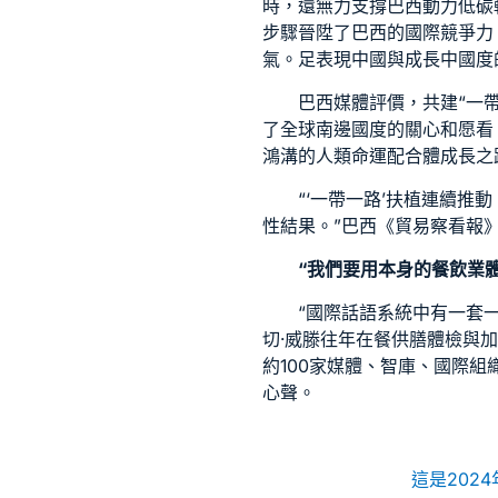
時，還無力支撐巴西動力低碳
步驟晉陞了巴西的國際競爭力
氣。足表現中國與成長中國度
巴西媒體評價，共建“一
了全球南邊國度的關心和愿看
鴻溝的人類命運配合體成長之
“‘一帶一路’扶植連續
性結果。”巴西《貿易察看報
“我們要用本身的
餐飲業
“國際話語系統中有一套
切·威滕往年在餐
供膳體檢
與加
約100家媒體、智庫、國際組
心聲。
這是202