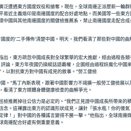
廣泛遭遇東方國度奴役和搶奪。現在，全球南邊正派歷新一輪群
平易近主義烙印是南邊國度的配合好處地點。而美國等一些東方
壞中國與其他南邊國度的關
健檢推薦
系，禁止南邊國度走配合成
方國度的‘二手傳佈’清楚中國。明天，我們看清了那些對中國的曲
指出，東方疏忽中國成長對全球繁華的宏大進獻，經由過程各類
》評論，東方年夜國仍操縱話語霸權，企圖經由過程妖魔化中國來
’，以對抗東方對中國有成見的敘事。”
勞工健檢
中國。”馬丁內斯表現，跟著中國影響力不竭擴
一般勞工健檢
展以
，看清了東方媒體
身體健康檢查
的曲解爭光。
巡檢推薦
掉往公信力是必定的。“我們正見證中國成長所帶來的
信念。這裸露出東方的認識形狀成見，讓針「張水瓶！你的傻氣
定律！」對中國的各種謠言變得不勝一擊。”他指出，全球南邊
球南邊配合好處有側重要意義。