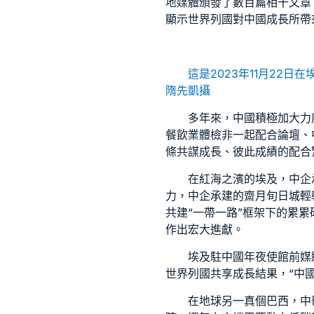
地媒體頒發了數百篇相干文章
顯示世界列國對中國成長所帶
這是2023年11月22
隋先凱攝
多年來，中國積極加大力
餐飲業體檢
非一起配合論壇、
條共謀成長、彼此成績的配合
在紅海之濱的埃及，中企
力，中企承建的齋月旬日城輕
共建“一帶一路”框架下的累累
作出宏大進獻。
埃及駐中國年夜使館前媒
世界列國共享成長結果，“中
在地球另一真個巴西，中