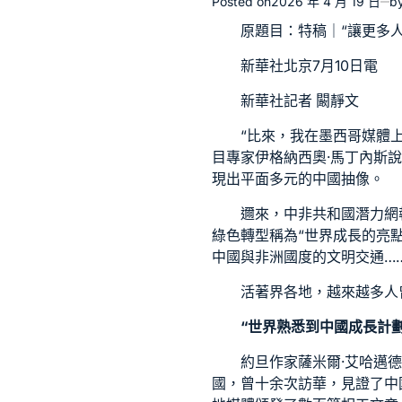
Posted on
2026 年 4 月 19 日
b
原題目：
特稿｜“讓更多
新華社北京7月10日電
新華社記者 闞靜文
“比來，我在墨西哥媒體
目專家伊格納西奧·馬丁內斯
現出平面多元的中國抽像。
邇來，中非共和國潛力網
綠色轉型稱為“世界成長的亮
中國與非洲國度的文明交通…
活著界各地，越來越多人
“世界熟悉到中國成長計
約旦作家薩米爾·艾哈邁
國，曾十余次訪華，見證了中