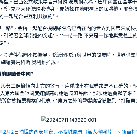
轉型。巴西公共政策學者米爾頓·波馬爾以為，巴中兩國在基本
，“這充林天秤優雅地轉身，開始操作她吧檯上的咖啡機，那台
的一起配合是互利共贏的”。
帶一路”、金磚一起配合機制給包含巴西在內的世界列國帶來成長
，引領著全球南邊的突起”。“‘一帶一路’不只是一條地輿意義上
路”。
推動，金磚伴侶圈不竭擴展，傍邊國拉近與世界的間隔時，世界也
》總編纂馬科斯·奧利維拉說。
體檢
眼睛看中國”
一般勞工健檢
傾向東方的敘事，這種敘事在我看來是不正確的。”
入第六屆金磚國度媒體高端論壇時如許說。那次論壇會聚了來自
織等
健檢推薦
機構的代表，“東方之外的聲響應當被聽到”“打破東
4年2月2日拍攝的西安年夜唐不夜城風景（無人機照片）。新華