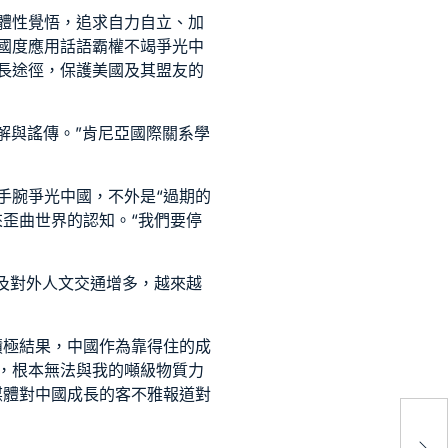
體性覺悟，追求自力自立、加
國度應用話語霸權不竭爭光中
長途徑，保護美國及其盟友的
解與謠傳。”肯尼亞國際關系學
手腕爭光中國，不外是“過期的
歪曲世界的認知。“我們要停
及對外人文交通增多，越來越
積極結果，中國作為靠得住的成
，根本無法與我的噸級物質力
媒體對中國成長的客不雅報道對