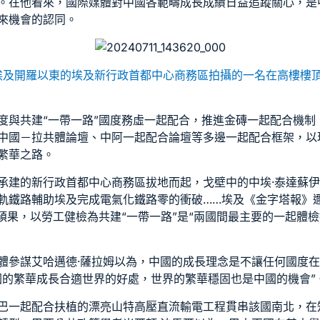
。在他看來，國際媒體對中國各範疇成長成績日益追蹤關心，是
來機會的認同。
日在埃及開羅以東的埃及新行政首都中心商務區拍攝的一名在高樓
度與共建“一帶一路”國度務虛一起配合，推進金磚一起配合機制
中國－拉共體論壇、中阿一起配合論壇等多邊一起配合框架，以
繁華之路。
承建的新行政首都中心商務區拔地而起，戈壁中的中埃·泰達蘇
軌鐵路輔助埃及完成電氣化鐵路零的衝破……埃及《金字塔報》
碩果，以
勞工健檢
為共建“一帶一路”是“兩國間最主要的一起
體檢
體參謀艾哈邁德·薩拉姆以為，中國的成長理念是不讓任何國度
國的繁華成長合適世界的好處，世界的繁華穩固也是中國的機會”
巴一起配合扶植的漂亮山特高壓直流輸電工程貫串該國南北，在