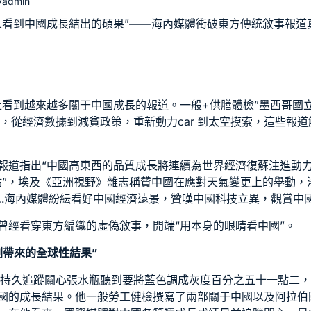
y
admin
人看到中國成長結出的碩果”——海內媒體衝破東方傳統敘事報道
上看到越來越多關于中國成長的報道。
一般+供膳體檢
”墨西哥國
說，從經濟數據到減貧政策，重新動力car 到太空摸索，這些報
報道指出“中國高東西的品質成長將連續為世界經濟復蘇注進動力
點”，埃及《亞洲視野》雜志稱贊中國在應對天氣變更上的舉動，
…海內媒體紛紜看好中國經濟遠景，贊嘆中國科技立異，觀賞中
曾經看穿東方編織的虛偽敘事，開端“用本身的眼睛看中國”。
劃帶來的全球性結果”
德持久追蹤關心張水瓶聽到要將藍色調成灰度百分之五十一點二
國的成長結果。他
一般勞工健檢
撰寫了兩部關于中國以及阿拉伯