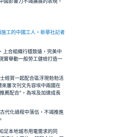
中國影響力不竭擴展的表現，
樓頂施工的中國工人。新華社記者
、上合組織行穩致遠，完美中
現實舉動
一般勞工健檢
打造一
伊士經貿一起配合區浮現勃勃活
邇來屢次刊文先容埃中兩國在
推薦
配合”，為埃及加速成長
在古代化過程中落伍，不竭推進
。
知足本地城市用電需求的同