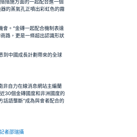
舉措措施方面的一起配合進一個
機器的蒸氣孔正噴出彩虹色的霧
機會。“金磚一起配合機制表達
的商路，更是一條超出認識形狀
熟悉到中國成長計劃帶來的全球
南非自力在線消息網站主編蘭
近30個金磚國度和非洲國度的
方話語壟斷”成為與會者配合的
社記者邵瑞攝