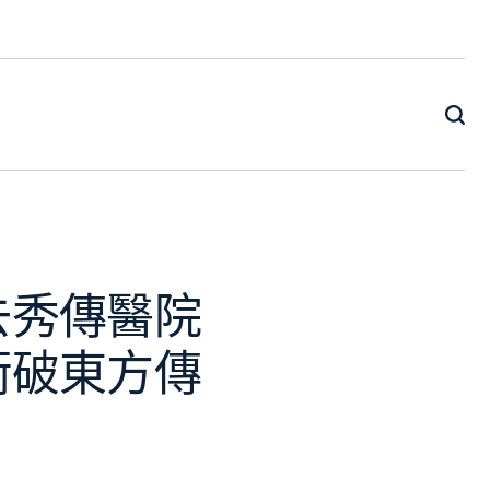
去秀傳醫院
衝破東方傳