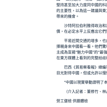
堅持甚至加大力度同中國的科
的主要性，以為這一建議與東
帶來的機會。
沙特阿拉伯利雅得政治和
價，在必定水平上反應出它們
平易近間交通的增多，也
擇親身來中國看一看。他們驚
主成為宣揚“魅力中國”的“
在東方媒體上看到的完整紛歧樣
巴西《貿易察看報》總編
目光對待中國，但或允許以慢
“中國以現實舉動證明了
（介入記者：董修竹、林
勞工健檢
供膳體檢