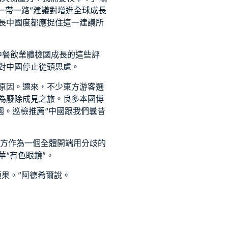
一帶一路”建議對增進全球成長
長中國度都應捉住這一建議所
中
餐飲業體檢
國成長的這些評
對中國停止從頭思慮。
原因。邇來，不少東方游客選
為廢除成見之旅。良多本國博
國。
巡檢推薦
“中國跟我們曩昔
東方作為一個全體開端用分歧的
“有色眼鏡”。
果。”阿德希爾說。