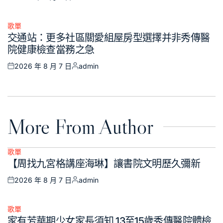
Posted
Posted
on
by
歌單
Posted
交通站：更多社區關愛組屋房型選擇并非秀傳醫
in
院健康檢查當務之急
2026 年 8 月 7 日
admin
Posted
Posted
on
by
More From Author
歌單
Posted
【周找九宮格講座海琳】讓書院文明歷久彌新
in
2026 年 8 月 7 日
admin
Posted
Posted
on
by
歌單
Posted
家有芳華期少女家長須知 13至15歲秀傳醫院體檢