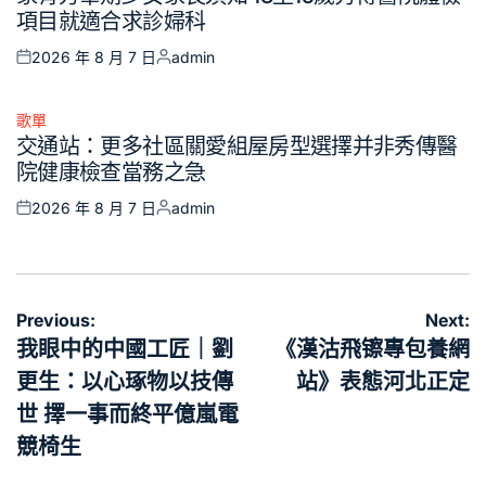
in
項目就適合求診婦科
2026 年 8 月 7 日
admin
Posted
Posted
on
by
歌單
Posted
交通站：更多社區關愛組屋房型選擇并非秀傳醫
in
院健康檢查當務之急
2026 年 8 月 7 日
admin
Posted
Posted
on
by
文
Previous:
Next:
章
我眼中的中國工匠｜劉
《漢沽飛镲專包養網
導
更生：以心琢物以技傳
站》表態河北正定
覽
世 擇一事而終平億嵐電
競椅生