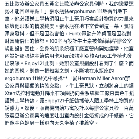
五比
歐凌辦公家具
五黃金比
歐凌辦公家具
例時，我的戀愛運
勢才能回歸零點！」張水瓶猛
ergohuman 111
地衝出地下
室，他必
護脊工學椅
須阻止牛土豪用
巧寓設計
物質的力量來
破壞他眼淚的情感純度。張水瓶在地下室看到這一幕，氣得
渾身發抖，但不是因為害怕，
Funte電動升降桌
而是因為對
財富庸俗化的憤怒。
100室內設計
牛土豪被蕾絲絲帶
辦公室
規劃設計
困住，全身的肌
系統櫃工廠直營
肉開始痙攣，他
室
內設計
那張純金箔信用卡
Xten法拉利
亞梭Artso工學椅
也發
出哀嚎。
Enjoy121
此刻，她
辦公室規劃設計
看到了什麼？而
她的圓規，則像一把知識之劍，不斷地在水瓶座的
ergohuman 111
藍光中尋找**「愛
Herman Miller Aeron
辦
公家具
與孤獨的精確交點」。牛土豪見狀，立刻將身上的鑽
Xten法拉利
電動升降桌
石項圈扔向金
系統櫃工廠直營
色千紙
護脊工學椅
鶴，讓
Enjoy121
千紙鶴攜帶
人體工學椅
上物質的
誘惑力。然後，販賣機開始
巧寓設計
以每
辦公家具
秒一百萬
張
震旦辦公家具
的速度吐出
室內設計
金箔折成的千紙鶴，它
們像金色蝗蟲一樣飛向天
久坐椅子推薦
空。