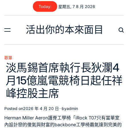
Skip
Today:
星期五, 7 8 月 2026
to
content
活出你的本來面目
歌單
Posted
淡馬錫首席執行長狄瀾4
in
月15億嵐電競椅日起任祥
峰控股主席
Posted on
2026 年 4 月 20 日
by
admin
Herman Miller Aeron
護脊工學椅
「
iRock T07
只有當單
室
內設計
戀的傻氣與財富的
backbone工學椅
霸氣達到完美的