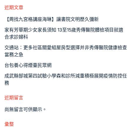
近期文章
【周找九宮格講座海琳】讓書院文明歷久彌新
家有芳華期少女家長須知 13至15歲秀傳醫院體檢項目就適
合求診婦科
交通站：更多社區關愛組屋房型選擇并非秀傳醫院健康檢查
當務之急
台包養心得煙臺民眾網
成武縣郜城第四試驗小學森和診所減重積極展開疫情防控任
務
近期留言
尚無留言可供顯示。
彙整