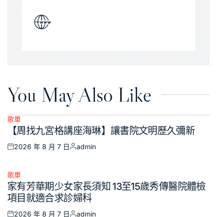
You May Also Like
歌單
Posted
【周找九宮格講座海琳】讓書院文明歷久彌新
in
2026 年 8 月 7 日
admin
Posted
Posted
on
by
歌單
Posted
家有芳華期少女家長須知 13至15歲秀傳醫院體檢
in
項目就適合求診婦科
2026 年 8 月 7 日
admin