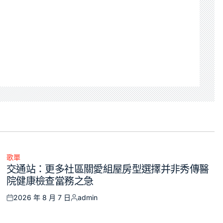
歌單
Posted
交通站：更多社區關愛組屋房型選擇并非秀傳醫
in
院健康檢查當務之急
2026 年 8 月 7 日
admin
Posted
Posted
on
by