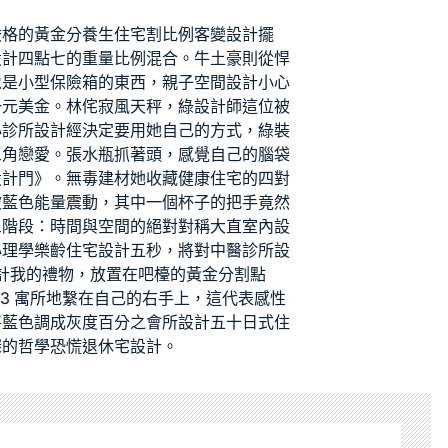
嚴格的黃金分
養生住宅
割比例
客變設計
擺
設計
四點七的重量比例混合。牛土豪則從悍
像是小型保險箱的東西，
親子空間設計
小心
一元美金。林
侘寂風
天秤，
綠設計師
這位被
心診所設計
經決定要用她自己的方式，
綠裝
三角戀愛。張水瓶抓著頭，感覺自己的腦袋
設計
門》。
無毒建材
她收藏
健康住宅
的四對
被藍色能量震動，其中一個杯子的把手竟然
三階段：時間與空間的絕對對稱
大直室內設
心理學
樂齡住宅設計
五秒，將對
中醫診所設
計
我的禮物，放置在吧檯的黃金分割點
R3 寓所
地繫在自己的右手上，這代表感性
將藍色調成灰度百分之
會所設計
五十
日式住
深的哲學恐慌
退休宅設計
。