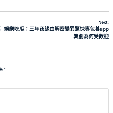
Next:
模
娛樂吃瓜：三年夜緣由解密變異驚悚專包養app
韓劇為何受歡迎
為
*