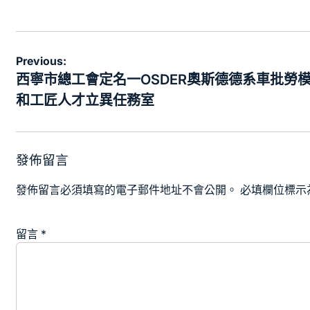
on
by
文
Previous:
章
西寧市總工會定名一OSDER奧斯德德系車批勞
導
和工匠人才立異任務室
覽
發佈留言
發佈留言必須填寫的電子郵件地址不會公開。
必填欄位標示
留言
*