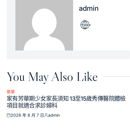
admin
You May Also Like
歌單
Posted
家有芳華期少女家長須知 13至15歲秀傳醫院體檢
in
項目就適合求診婦科
2026 年 8 月 7 日
admin
Posted
Posted
on
by