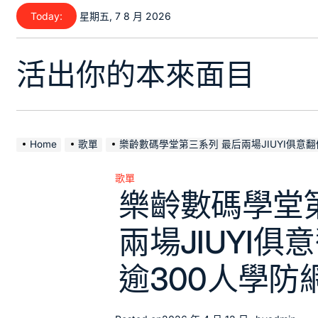
Skip
Today:
星期五, 7 8 月 2026
to
content
活出你的本來面目
Home
歌單
樂齡數碼學堂第三系列 最后兩場JIUYI俱意
歌單
Posted
樂齡數碼學堂
in
兩場JIUYI
逾300人學防