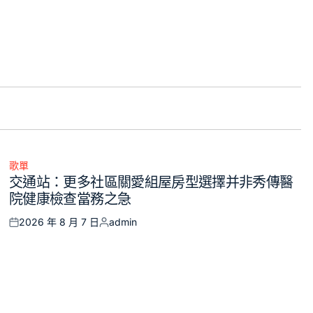
歌單
Posted
交通站：更多社區關愛組屋房型選擇并非秀傳醫
in
院健康檢查當務之急
2026 年 8 月 7 日
admin
Posted
Posted
on
by