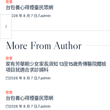
歌單
Posted
台包養心得煙臺民眾網
in
2026 年 8 月 7 日
admin
Posted
Posted
車批
on
by
More From Author
歌單
Posted
家有芳華期少女家長須知 13至15歲秀傳醫院體檢
in
項目就適合求診婦科
2026 年 8 月 7 日
admin
Posted
Posted
on
by
歌單
Posted
台包養心得煙臺民眾網
in
2026 年 8 月 7 日
admin
Posted
Posted