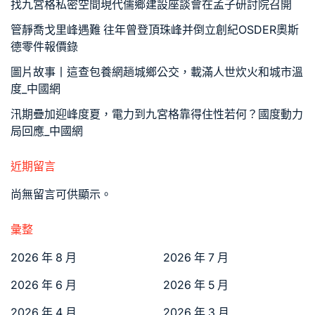
找九宮格私密空間現代儒鄉建設座談會在孟子研討院召開
管靜喬戈里峰遇難 往年曾登頂珠峰并倒立創紀OSDER奧斯
德零件報價錄
圖片故事丨這查包養網趟城鄉公交，載滿人世炊火和城市溫
度_中國網
汛期疊加迎峰度夏，電力到九宮格靠得住性若何？國度動力
局回應_中國網
近期留言
尚無留言可供顯示。
彙整
2026 年 8 月
2026 年 7 月
2026 年 6 月
2026 年 5 月
2026 年 4 月
2026 年 3 月