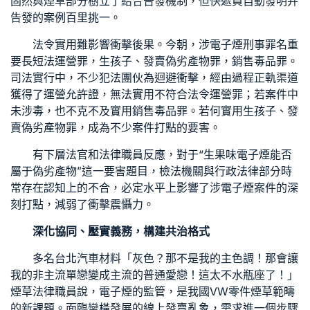
固然與煙草部分樹立了結合告發機制，但快遞員自動發明并
告發的案例百里挑一。
法令實用難影響衝擊後果。今朝，涉電子煙刑事罪名重
要長短法運營罪，生孩子、發賣偽劣產物罪，銷售毒品罪。
司法實行中，不少犯法團伙為迴避衝擊，經由過程正軌渠道
獲得了運營允許證，無法實用不符合法令運營罪；若案件中
未涉毒，也不克不及實用銷售毒品罪。若何實用生孩子、發
賣偽劣產物罪，成為不少案件打點的要害。
有下層法官和法律職員反應，對于“生果味電子煙能否
屬于偽劣產物”這一要害題目，檢法機關與行政法律部分時
常存在認知上的不合，必定水平上影響了涉電子煙案件的深
刻打點，減弱了衝擊震懾力。
深化協同、壓實義務，構建共治格式
多名
台北汽車材料
「灰色？那不是我的主色調！那會讓
我的非主流單戀變成主流的普通愛戀！這太不水瓶座了！」
煙草法律職員說，電子煙的監管，是我國
VW零件
煙草範疇
的新課題。面臨蠻橫發展的線上發賣亂象，需求進一個步驟