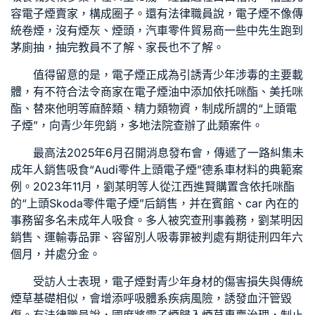
容電子煙賣家，構成圈子。還有法律職員說，電子煙不像傳
統卷煙，沒有煙灰、煙頭，
汽車零件貿易商
一些中先生跑到
茅廁抽，抽完教員不了解、家長也不了解。
值得留意的是，電子煙正成為引誘青少年涉毒的主要載
體，有不符合法令商家在電子煙油中添加依托咪酯、美托咪
酯、替來他明等麻醉類、精力類物資，制成所謂的“上頭電
子煙”，向青少年兜銷，多地法院查辦了此類案件。
最高法2025年6月召開消息發布會，傳遞了一路糾集未
成年人銷售吸食“
Audi零件
上頭電子煙”
德系車材料
的典範案
例。2023年11月，劉某明等人從江西進賢購置含依托咪酯
的“上頭
Skoda零件
電子煙”后銷售，并在賓館、car 內在的
事務留多名未成年人吸食。多人被究查刑事義務，劉某明因
銷售、運輸毒品罪、容留別人吸毒罪被判處有期徒刑四年六
個月，并處分金。
受訪人士表現，電子煙對青少年身材的傷害損失與傳統
煙草基礎相似，會增添呼吸體系疾病風險，誘發血汗管毀