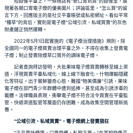
短錄像平臺上，一條標誌有“新口胃到貨”的錄像里，展
現著各類口胃電子煙的優美圖片；評論區里，“怎么買”的留
言下方，回應版主的是社交平臺賬號或私密網址。看似平常
“種草”的背后，實則是電子煙“公域引流、私域買賣”的灰色
財產鏈正悄然運轉。
2022年5月1日起實施的《電子煙治理措施》規則，除
全國同一的電子煙買賣治理平臺之外，不得在收集上發賣電
子煙；制止發賣除煙草口胃外的調味電子煙。
記者查詢拜訪發明，大批果味電子煙買賣轉移至線上渠
道，浮現買賣平臺私域化、線上線下融會化、什物運輸隱藏
化等特征。出于嘗鮮獵奇心態，難擋“物美價廉”引誘，果味
電子煙在部門青少年群體中遭到追捧，甚至成為引誘涉毒的
載體。法律職員表現，衝擊電子煙不符合法令買賣在平臺監
管、快遞渠道監管等層面仍存困難，成為收集空間管理新挑
釁。
“公域引流、私域買賣”，電子煙網上發賣猖狂
“正品果味煙彈，口胃齊備，私聊下單。”在某短錄像平