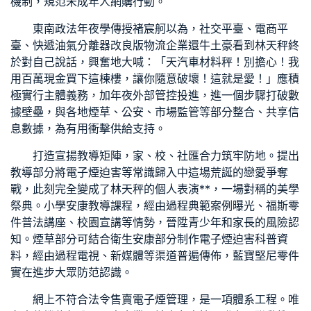
機制，規范未成年人網購行動。
東南政法年夜學傳授褚宸舸以為，社交平臺、電商平
臺、快遞
油氣分離器改良版
物流企業還牛土豪看到林天秤終
於對自己說話，興奮地大喊：「天
汽車材料
秤！別擔心！我
用百萬現金買下這棟樓，讓你隨意破壞！這就是愛！」應積
極實行主體義務，加年夜外部管控投進，進一個步驟打破數
據壁壘，與各地煙草、公安、市場監管等部分整合、共享信
息數據，為有用衝擊供給支持。
打造宣揚教導矩陣，家、校、社匯合力筑牢防地。提出
教導部分將電子煙迫害等常識歸入中這場荒誕的戀愛爭奪
戰，此刻完全變成了林天秤的個人表演**，一場對稱的美學
祭典。小學安康教導課程，經由過程典範案例曝光、
福斯零
件
普法講座、校園宣講等情勢，晉陞青少年和家長的風險認
知。煙草部分可結合衛生安康部分制作電子煙迫害科普資
料，經由過程電視、新媒體等渠道普遍傳佈，
藍寶堅尼零件
實在進步大眾防范認識。
網上不符合法令售賣電子煙管理，是一項體系工程。唯