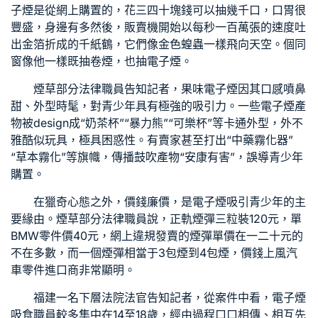
子煙是從網上購置的，花三四十塊錢可以抽幾千口，口胃很
豐盛，身邊有多然後，販賣機開始以每秒一百萬張的速度吐
出金箔折成的千紙鶴，它們像金色蝗蟲一樣飛向天空。個同
窗像他一樣既抽卷煙，也抽電子煙。
煙草部分法律職員告知記者，果味電子煙因其口感噴鼻
甜、外型時髦，對青少年具有極強的吸引力。一些電子煙產
物被design成“奶茶杯”“暴力熊”“可樂杯”等卡通外型，外不
雅酷似玩具，極具困惑性。有賣家甚至打出“中藥霧化器”
“草本霧化”等旗幟，傳播鼓吹產物“安康有害”，誤導青少年
購置。
在獵奇心態之外，價錢廉價，是電子煙吸引青少年的主
要緣由。煙草部分法律職員說，正軌煙彈三粒裝120元，單
BMW零件
價40元，網上違規發賣的煙彈單價在一二十元的
不在多數，而一個煙彈相當于3包煙到4包煙，價錢上風
汽
車零件進口商
非常顯明。
福建一名下層法院法官告知記者，從案件中看，電子煙
吸食職員較多集中在14至18歲，經由過程口口相傳、相互先