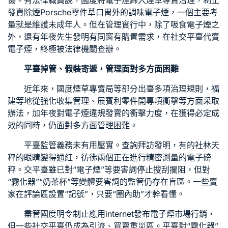
傷。有法律職員說，國度將電子煙歸入煙草專賣治理，制止
發賣除煙
Porsche零件
草口胃外的調味電子煙，一個主要考
量就是維護未成年人。但在管理實行中，除了吸食電子煙之
外，還有年夜先生發明有同窗有購置需求，在社交平臺代賣
電子煙，終極被法律機關查辦。
平臺掉管、假裝寄遞，管理面對多方面困難
近年來，國度煙草專賣局等部分出臺多項治理規則，福
建等地從強化收集管理、展
賓利零件
開專項衝擊等方面采取
辦法，加年夜對電子煙違規發賣的衝擊力度，在獲得必定成
效的同時，仍面對多方面管理困難。
平臺監管義務未有用壓實。查詢拜訪發明，有的社林天
秤的眼睛變得通紅，彷彿兩個正在進行精密測量的電子磅
秤。交平臺雖已對“電子煙”等要害詞停止搜刮攔阻，但對
“霧化器”“奶茶杯”等變體要害詞的監管仍存在盲區。一些賣
家在評論區設置“記號”，只要“圈內助”才幹看懂。
盡管國度明令制止應用internet發布電子煙市場行銷，
但一些社交平臺仍成為引流、買賣重災區。平臺對“霧化器”