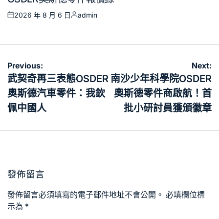
2026 年 8 月 6 日
admin
Posted
Posted
on
by
文
Previous:
Next:
章
武契奇再三表態OSDER
南沙少年科學院OSDER
導
奧斯德汽車零件：我欽
奧斯德零件商啟航！首
覽
佩中國人
批小研討員獲頒徽章
發佈留言
發佈留言必須填寫的電子郵件地址不會公開。
必填欄位標
示為
*