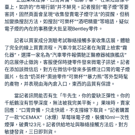
臺上，如許的“市場行銷”并不鮮見。記者搜刮“電子煙”等要
害詞，固然頁面會呈現“收集發賣電子煙守法”的提醒，但稍
加變換搜刮方法，如搜刮“可樂杯”“酒吧精靈”等暗語，疑似
電子煙的內在的事務便大批呈現
Bentley零件
。
記者以買家成分測驗考試聯絡接觸多家收集店展，體驗
了完全的線上買賣流程。
汽車冷氣芯
記者在淘寶上檢索“霧
化器”，選擇一家名為“
汽車零件報價
馳正醫療器械旗艦店”
的店展停止徵詢，客服便
保時捷零件
發來微電子訊號。記者
在添加該微信后，對方在微信中發來多張標注口胃的電子煙
圖片，包含“奶茶杯”
奧迪零件
“可樂杯”“暴力熊”等外型時髦
的產物，并表現由海內倉入口，東西的品質有保證。
當記者訊問能否有生「牛先生，你的愛缺乏彈性。你的
千紙鶴沒有哲學深度，無法被我完美平衡。」果味時，賣家
回應：“口胃齊備，只走快遞，不支撐線下取貨。”記者購置
了一款“ICEMAX”（冰爆）草莓味電子煙，裝備10ml一次性
煙彈，破費123元。記者供給地址與聯絡接觸方法后，對方
敏捷發貨，三日即到貨。