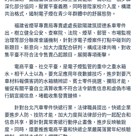
深化部分協同，壓實平臺義務，同時晉陞家校介入度，構建
共治格式，遏制電子煙在青少年群體中的舒展態勢。
福建省煙草專賣局專賣處處長歐陽建筑提
德系車零件
出，樹立健全公安、查察院、法院、煙草、郵管、市場監視
治理等部分聯席會議機制，針對涉電子煙案件打點中碰到的
新題目、新意向，加大力度配合研判，構成法律共鳴，對收
集平臺不符合法令售賣凸起題目，展開專項衝擊。
電商平臺、社交平臺，是電子煙監管的重中之重
水箱
水
。相干人士以為，要充足應用年夜數據技巧，進步對要
汽
車材料報價
害詞的
水箱精
辨認、
賓士零件
挑選、攔阻才能，
催促有關平臺自立清算收集不符合法令銷售信息和虛偽市場
行銷宣揚信息，堵截收集發賣鏈條。
針對
台北汽車零件
快遞行業，法律職員提出，快遞企業
要進步人防、技防才能，加大力度與法律部分的一起配合和
信息共享，要針對異常寄遞行動停止畫像，進步反映敏銳
度。同時，還要推進電商平臺和快遞企業嚴厲落實年紀核驗