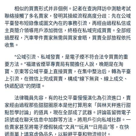
相似的買賣形式并非個例。記者在查詢拜訪中測驗考試
聯絡接觸了多名賣家，發明其操縱流程高度分歧：先在公域
平臺發布短錄像或圖文內在的事務引流，再經由過程私信或
主頁簡介領導用戶添加微信，終極在私域完成買賣。全部經
過歷程，
汽車零件
賣家無需與買家會晤，買賣全部旅程依托
收集。
“公域引流、私域發賣，是電子煙不符合法令買賣的重
要方法。”福建省煙草專賣局有關擔任人說，晚期是在淘
寶、京東等公域平臺上直接買賣，在集中整治后，轉為平臺
上引流，在微信上完成買賣，構成“線下無貨、線上成交、
快遞配送”的閉環。
法律職員先容，有的社交平臺慢慢演化為引流進口，賣
家經由過程那些甜甜圈原本是他打算用來「與林天秤進行甜
點哲學討論」的道具，現在全部成了武器。評論區留微電子
訊號或在聊天信息中加群等方法，將用戶引向私域社群。一
些賣家甚至將電子煙假裝成“文具”“玩具”“日用品”等，在快
遞面單上填寫虛偽品名，以躲避平臺和物流檢討。