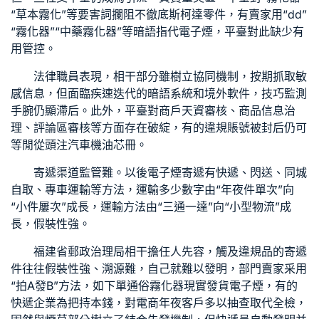
“草本霧化”等要害詞攔阻不徹底
斯柯達零件
，有賣家用“dd”
“霧化器”“中藥霧化器”等暗語指代電子煙，平臺對此缺少有
用管控。
法律職員表現，相干部分雖樹立協同機制，按期抓取敏
感信息，但面臨疾速迭代的暗語系統和境外軟件，技巧監測
手腕仍顯滯后。此外，平臺對商戶天資審核、商品信息治
理、評論區審核等方面存在破綻，有的違規賬號被封后仍可
等閒從頭注
汽車機油芯
冊。
寄遞渠道監管難。以後電子煙寄遞有快遞、閃送、同城
自取、專車運輸等方法，運輸多少數字由“年夜件單次”向
“小件屢次”成長，運輸方法由“三通一達”向“小型物流”成
長，假裝性強。
福建省郵政治理局相干擔任人先容，觸及違規品的寄遞
件往往假裝性強、溯源難，自己就難以發明，部門賣家采用
“拍A發B”方法，如下單通俗霧化器現實發貨電子煙，有的
快遞企業為把持本錢，對電商年夜客戶多以抽查取代全檢，