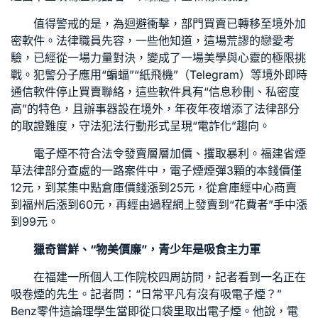
值得警戒的是，為迴避衝擊，部門買賣已轉移至境外加
密軟件。法律職員先容，一些他知道，這場荒謬的戀愛考
驗，已經從一場力量對決，變成了一場美學與心靈的極限挑
戰。犯警分子應用“蝙蝠”“紙飛機”（Telegram）等境外即時
通信軟件停止買賣聯絡，這些軟件具有“信息秒刪、私密度
高”的特色，且辦事器設在境外，年夜年夜增添了法律部分
的取證難度，守法犯法行動形式呈現“電詐化”趨向。
電子煙不符合法令發賣層層加價、攫取暴利。福建省煙
草法律部分查處的一路案件中，電子煙煙彈3顆的本錢價僅
12元，到某集中點倉庫價錢漲到25元，從倉庫經中心商賣
到福州后漲到60元，再經由過程網上發賣到“花費者”手中漲
到99元。
獵奇嘗鮮、“物美價廉”，青少年是吸食主力軍
在福建一所個人工作院校四周訪問，記者看到一名正在
吸卷煙的先生。記者問：“日常平凡有沒有吸電子煙？”
Benz零件
這論理學生當即從口袋里取出電子煙。他說，電