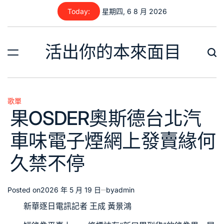
Skip
Today:
星期四, 6 8 月 2026
to
content
活出你的本來面目
歌單
Posted
果OSDER奧斯德台北汽
in
車味電子煙網上發賣緣何
久禁不停
Posted on
2026 年 5 月 19 日
by
admin
新華逐日電訊記者 王成 黃景鴻