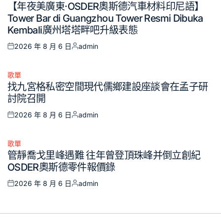
【年夜美廣東·OSDER奧斯德汽車材料印尼語】
in
Tower Bar di Guangzhou Tower Resmi Dibuka
Kembali廣州塔塔畔吧升級表態
2026 年 8 月 6 日
admin
Posted
Posted
on
by
歌單
Posted
找九宮格私密空間現代儒鄉建設座談會在孟子研
in
討院召開
2026 年 8 月 6 日
admin
Posted
Posted
on
by
歌單
Posted
管靜喬戈里峰遇難 往年曾登頂珠峰并倒立創紀
in
OSDER奧斯德零件報價錄
2026 年 8 月 6 日
admin
Posted
Posted
on
by