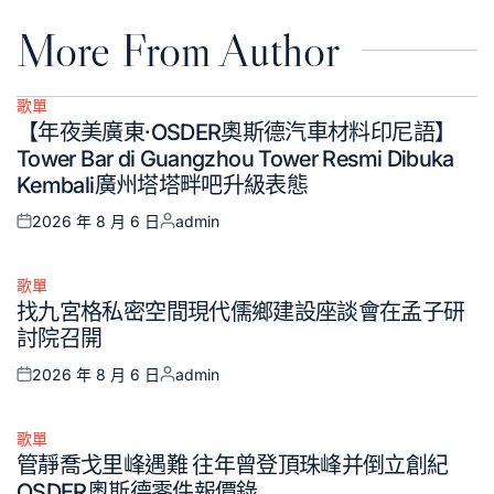
More From Author
歌單
Posted
【年夜美廣東·OSDER奧斯德汽車材料印尼語】
in
Tower Bar di Guangzhou Tower Resmi Dibuka
Kembali廣州塔塔畔吧升級表態
2026 年 8 月 6 日
admin
Posted
Posted
on
by
歌單
Posted
找九宮格私密空間現代儒鄉建設座談會在孟子研
in
討院召開
2026 年 8 月 6 日
admin
Posted
Posted
on
by
歌單
Posted
管靜喬戈里峰遇難 往年曾登頂珠峰并倒立創紀
in
OSDER奧斯德零件報價錄