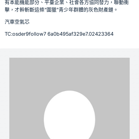
有本能機能部分、平臺企業、社會各方協同發力，聯動衝
擊，才幹斬斷這條“圍獵”青少年群體的灰色財產鏈。
汽車空氣芯
TC:osder9follow7 6a0b495af329e7.02423364