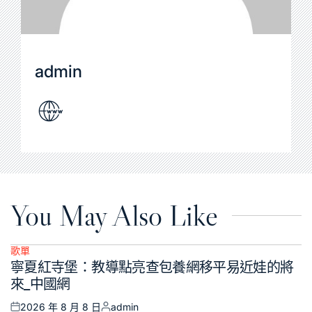
admin
You May Also Like
歌單
Posted
寧夏紅寺堡：教導點亮查包養網移平易近娃的將
in
來_中國網
2026 年 8 月 8 日
admin