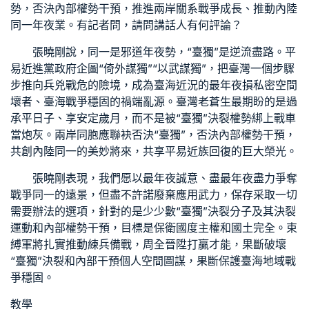
勢，否決內部權勢干預，推進兩岸關系戰爭成長、推動內陸
同一年夜業。有記者問，請問講話人有何評論？
張曉剛說，同一是邪道年夜勢，“臺獨”是逆流盡路。平
易近進黨政府企圖“倚外謀獨”“以武謀獨”，把臺灣一個步驟
步推向兵兇戰危的險境，成為臺海近況的最年夜損
私密空間
壞者、臺海戰爭穩固的禍端亂源。臺灣老蒼生最期盼的是過
承平日子、享安定歲月，而不是被“臺獨”決裂權勢綁上戰車
當炮灰。兩岸同胞應聯袂否決“臺獨”，否決內部權勢干預，
共創內陸同一的美妙將來，共享平易近族回復的巨大榮光。
張曉剛表現，我們愿以最年夜誠意、盡最年夜盡力爭奪
戰爭同一的遠景，但盡不許諾廢棄應用武力，保存采取一切
需要辦法的選項，針對的是少少數“臺獨”決裂分子及其決裂
運動和內部權勢干預，目標是保衛國度主權和國土完全。束
縛軍將扎實推動練兵備戰，周全晉陞打贏才能，果斷破壞
“臺獨”決裂和內部干預
個人空間
圖謀，果斷保護臺海地域戰
爭穩固。
教學