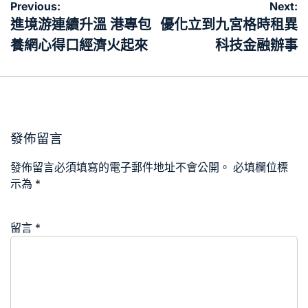
文
Previous:
Next:
章
進境游連續升溫 港專包
優化立到九宮格時租異
導
養網心得口經濟火起來
科技金融辦事
覽
發佈留言
發佈留言必須填寫的電子郵件地址不會公開。
必填欄位標
示為
*
留言
*