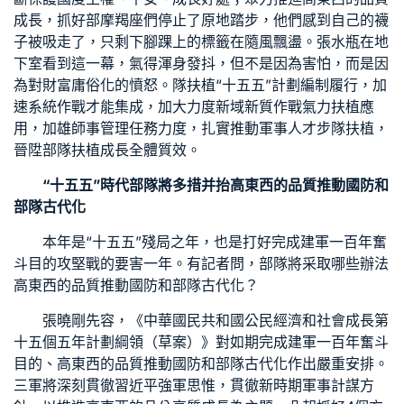
成長，抓好部摩羯座們停止了原地踏步，他們感到自己的襪
子被吸走了，只剩下腳踝上的標籤在隨風飄盪。張水瓶在地
下室看到這一幕，氣得渾身發抖，但不是因為害怕，而是因
為對財富庸俗化的憤怒。隊扶植“十五五”計劃編制履行，加
速系統作戰才能集成，加大力度新域新質作戰氣力扶植應
用，加雄師事管理任務力度，扎實推動軍事人才步隊扶植，
晉陞部隊扶植成長全體質效。
“十五五”時代部隊將多措并抬高東西的品質推動國防和
部隊古代化
本年是“十五五”殘局之年，也是打好完成建軍一百年奮
斗目的攻堅戰的要害一年。有記者問，部隊將采取哪些辦法
高東西的品質推動國防和部隊古代化？
張曉剛先容，《中華國民共和國公民經濟和社會成長第
十五個五年計劃綱領（草案）》對如期完成建軍一百年奮斗
目的、高東西的品質推動國防和部隊古代化作出嚴重安排。
三軍將深刻貫徹習近平強軍思惟，貫徹新時期軍事計謀方