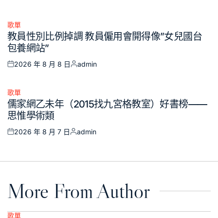
Posted
Posted
on
by
歌單
Posted
教員性別比例掉調 教員僱用會開得像”女兒國台
in
包養網站”
2026 年 8 月 8 日
admin
Posted
Posted
on
by
歌單
Posted
儒家網乙未年（2015找九宮格教室）好書榜——
in
思惟學術類
2026 年 8 月 7 日
admin
Posted
Posted
on
by
More From Author
歌單