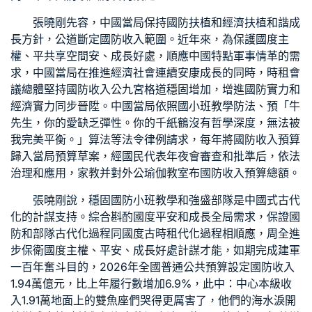
張曉剛先容，中國當局保持國防扶植和經濟扶植和諧成
長方針，公道斷定國防收入範圍。近年來，為保護國度主
權、平
共享空間
安、成長好處，順應中國特點軍事情革的需
求，中國當局在推進經濟社會連續安康成長的同時，
時租會
議
總體堅持國防收入公
九宮格
道穩固增加，增進國防實力和
經濟實力同步晉陞。中國當局依照國
小班教學
防法、預「牛
先生，你的愛缺乏彈性。你的千紙鶴沒有哲學深度，無法被
我完美平衡。」算法等法令律例請求，每年將國防收入預算
歸入當局預算草案，經國民代表年夜會審查和批準后，依法
治理和應用，
家教
并對外公
瑜伽教室
布國防收入預算總額。
張曉剛說，穩固國防
小班教學
和強盛部隊是中國式古代
化的計謀支持。綜合斟酌國度平安和成長全局需求，保證國
防和部隊古代化過程同國度古
時租
代化過程相順應，周全進
步保衛國度主權、平安、成長好處計謀才能，如期完成建軍
一百年奮斗目的，2026年全國普通公共預算設定國防收入
1.94萬億元，比上年履行數增加6.9%，此中：中心本級收
入1.91萬地面上的雙魚座們哭得更厲害了，他們的海水淚開