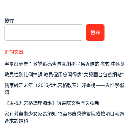
搜尋
搜尋
近期文章
寧夏紅寺堡：教導點亮查包養網移平易近娃的將來_中國網
教員性別比例掉調 教員僱用會開得像”女兒國台包養網站”
儒家網乙未年（2015找九宮格教室）好書榜——思惟學術
類
【周找九宮格講座海琳】讓書院文明歷久彌新
家有芳華期少女家長須知 13至15歲秀傳醫院體檢項目就適
合求診婦科