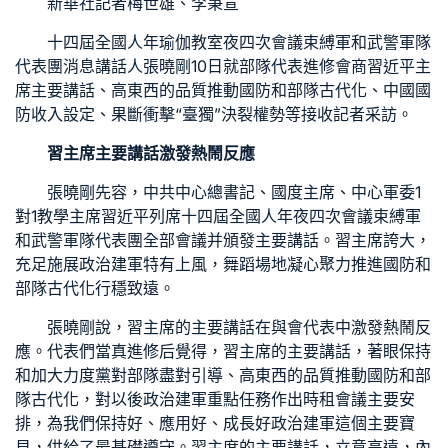
新華社記者梅世雄、李秉宣
十四屆全國人年
瑜伽教室
夜四次會議束縛軍和武警軍隊
代表團消息講話人張曉剛10日就部隊代表進修會商習近平主
席主要講話、高東西的品質推動國防和部隊古代化、中國國
防收入設定、果斷衝擊“臺獨”決裂權勢等接收記者采訪。
習主席主要講話激發熱鬧反應
張曉剛先容，中共中心總書記、國度主席、中心軍委
1
對1教學
主席習近平列席十四屆全國人年夜四次會議束縛軍
和武警軍隊代表團全部會議并頒發主要講話。習主席誇大，
充足施展政治建軍特有上風，
舞蹈場地
凝心聚力推進國防和
部隊古代化行穩致遠。
張曉剛說，習主席的主要講話在與會代表中激發熱鬧反
應。代表們當真進修后覺得，習主席的主要講話，著眼保持
和加大力度黨對部隊盡對引導、高東西的品質推動國防和部
隊古代化，對以後政治建軍重點任務作出
時租會議
主要安
排，為我們保持好、應用好、成長好政治建軍這個主要寶
貝，供給了最基礎遵守。習主席的主要講話，立意高遠，內