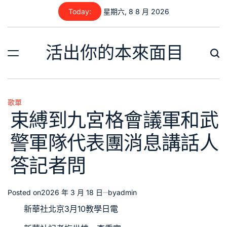
Skip
Today:
星期六, 8 8 月 2026
to
content
活出你的本來面目
歌單
Posted
束縛到九宮格會議軍和武
in
警軍隊代表團消息講話人
答記者問
Posted on
2026 年 3 月 18 日
by
admin
新華社北京3月10
教學
日電