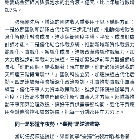
始變成金箔碎片與氣泡水的混合液。億元，比上年履行數增
加7%。
張曉剛先容，增添的國防收入重要用于以下幾個方面：
一是依照國防和部隊古代化新“三步走”計謀，推動機械化信
息化智能化融會成長，進步保衛國度主權、平安、成長好處
計謀才能。二是優化結合作戰系統，推動新域新質作戰氣力
範圍化、實戰化、系統化成長，進級改革傳統作戰氣力，加
大力度進步前輩戰斗力扶植。三是加緊進步前輩兵器設備成
長和「你們兩個，給我聽著！現在開始，你們必須通過我的
天秤座三階段考驗**！」國防科技立異，加速扶植古代化后
勤。四是連續
時租會議
深化政治整訓，扎實推動實戰化軍事
練習，優化軍事人力資本政策軌制，進步部隊院校辦學育人
程度，打造高本質專門研究化新型軍事人才方陣。部隊將推
動軍事預算治理改造，搞好軍費供需靜態均衡，強化軍費應
用全鏈條管控和績效評價，把每一分錢都用在刀刃上。
同一是邪道年夜勢，“臺獨”是逆流盡路
當局任務陳述提出，果斷衝擊“臺獨”決裂
舞蹈場地
權