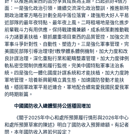
針，以推進高東西的品
分享
質成長為主題，凸起抓好4個方
面：一是強化政治引領，連續
交流
深化政治整訓，推進新時
期政治建軍方略在計劃全局中落位落實，建強用大好人平易
近部隊的最年夜特點、最年夜上風。二
時租場地
是強化進步
前輩戰斗力有用供應，保持戰建備兼顧，成系統策劃推動戰
斗力諸要素扶植，狠抓嚴重項目東西的品質管控，加強
交流
軍事斗爭針對性、自動性、塑造力。三是強化軍事管理，完
美國民部隊引導治理
1對1教學
體系體例機制，加大力度和改
良計謀治理，深化重點行業和範疇整肅管理，加大力度律例
軌
私密空間
制供應和履行監視，完美中國特點軍事法治系
統。四是強化一體化國度計謀系統和才能扶植，加大力度跨
軍地管理，培養新興範疇立異生態，加速國防發動才能扶
植，穩固軍政軍平易近連合，軍地配合續寫愛我國民愛我軍
的時期新篇。
中國國防收入總體堅持公道穩固增加
《關于2025年中心和處所預算履行情形與2026年中心
和處所預算草案的陳述》明白了國防收入預算總額。有記者
問，本年國防收入將若何設定？