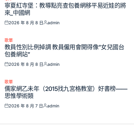
Posted
寧夏紅寺堡：教導點亮查包養網移平易近娃的將
in
來_中國網
2026 年 8 月 8 日
admin
Posted
Posted
on
by
歌單
Posted
教員性別比例掉調 教員僱用會開得像”女兒國台
in
包養網站”
2026 年 8 月 8 日
admin
Posted
Posted
on
by
歌單
Posted
儒家網乙未年（2015找九宮格教室）好書榜——
in
思惟學術類
2026 年 8 月 7 日
admin
Posted
Posted
on
by