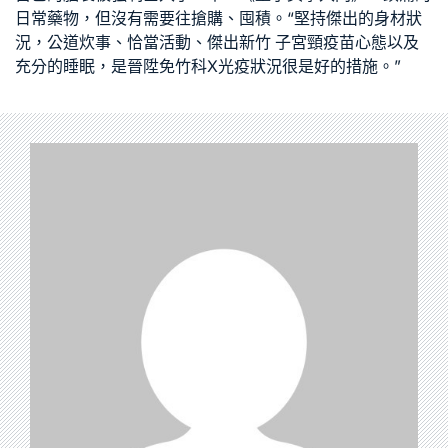
日常藥物，但沒有需要往搶購、囤積。“堅持傑出的身材狀
況，公道炊事、恰當活動、傑出
新竹 子宮頸疫苗
心態以及
充分的睡眠，是晉陞免
竹科X光
疫狀況很是好的措施。”