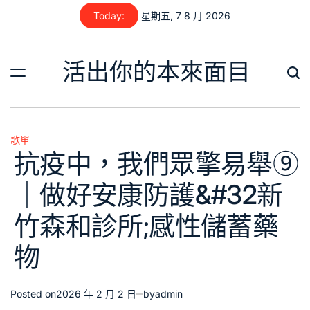
Skip
Today:
星期五, 7 8 月 2026
to
content
活出你的本來面目
歌單
Posted
抗疫中，我們眾擎易舉⑨
in
｜做好安康防護&#32新
竹森和診所;感性儲蓄藥
物
Posted on
2026 年 2 月 2 日
by
admin