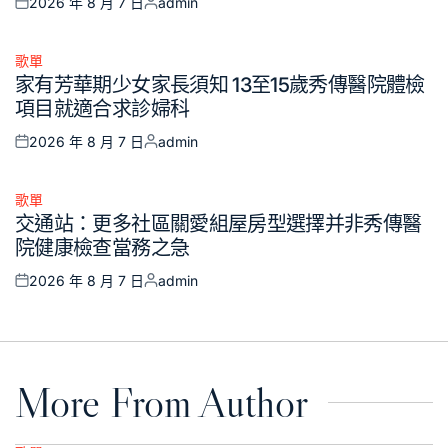
2026 年 8 月 7 日
admin
Posted
Posted
on
by
歌單
Posted
家有芳華期少女家長須知 13至15歲秀傳醫院體檢
in
項目就適合求診婦科
2026 年 8 月 7 日
admin
Posted
Posted
on
by
歌單
Posted
交通站：更多社區關愛組屋房型選擇并非秀傳醫
in
院健康檢查當務之急
2026 年 8 月 7 日
admin
Posted
Posted
on
by
More From Author