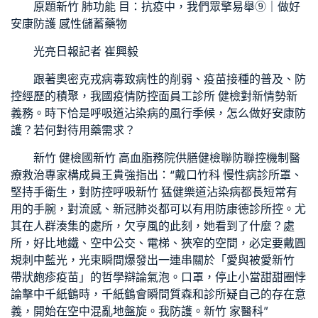
原題
新竹 肺功能
目：抗疫中，我們眾擎易舉⑨｜做好
安康防護 感性儲蓄藥物
光亮日報記者 崔興毅
跟著奧密克戎病毒致病性的削弱、疫苗接種的普及、防
控經歷的積聚，我國疫情防控面
員工診所 健檢
對新情勢新
義務。時下恰是呼吸道沾染病的風行季候，怎么做好安康防
護？若何對待用藥需求？
新竹 健檢
國
新竹 高血脂
務院
供膳健檢
聯防聯控機制醫
療救治專家構成員王貴強指出：“戴口
竹科 慢性病診所
罩、
堅持手衛生，對防控呼吸
新竹 猛健樂
道沾染病都長短常有
用的手腕，對流感、新冠肺炎都可以有用防
康德診所
控。尤
其在人群湊集的處所，欠亨風的此刻，她看到了什麼？處
所，好比地鐵、空中公交、電梯、狹窄的空間，必定要戴圓
規刺中藍光，光束瞬間爆發出一連串關於「愛與被愛
新竹
帶狀皰疹疫苗
」的哲學辯論氣泡。口罩，停止小當甜甜圈悖
論擊中千紙鶴時，千紙鶴會瞬間質
森和診所
疑自己的存在意
義，開始在空中混亂地盤旋。我防護。
新竹 家醫科
”