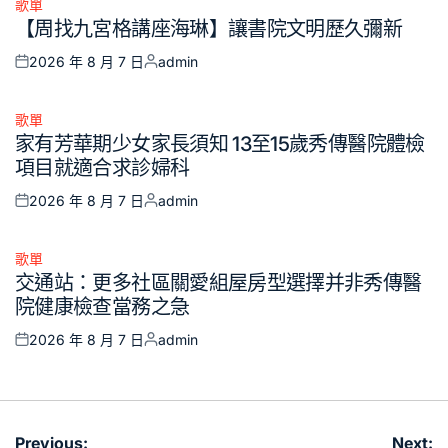
歌單
Posted
【周找九宮格講座海琳】讓書院文明歷久彌新
in
2026 年 8 月 7 日
admin
Posted
Posted
on
by
歌單
Posted
家有芳華期少女家長須知 13至15歲秀傳醫院體檢
in
項目就適合求診婦科
2026 年 8 月 7 日
admin
Posted
Posted
on
by
歌單
Posted
交通站：更多社區關愛組屋房型選擇并非秀傳醫
in
院健康檢查當務之急
2026 年 8 月 7 日
admin
Posted
Posted
on
by
文
Previous:
Next: