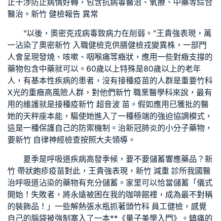
止干涉防止病情好轉，包含抗病毒醫治、氧療、中藥等綜合
醫治。
新竹 健檢報告 異常
“以後，奧密克戎病毒致病力在削弱。”王貴強表現，萬
一沾染了奧密
新竹 入職健檢
克
供膳健檢
戎變異株，一部門
人會呈現發燒、咳嗽、咽喉痛等癥狀，應用一些對癥支撐的
藥物包含中藥就可以。60歲以上特殊是80歲以上的老年
人，有基本性疾病的患者，沒有接種疫苗的人群是重要
竹科
X光
的重癥高風險人群，對他們
新竹 職業醫學科
來說，最有
用的維護就是接種疫
新竹 超音波
苗。假如應用已獲批的醫
她的天秤座本能，驅使她進入了一種極端的強迫協調模式，
這是一種保護自己的防禦機制。治新冠肺炎的小分子藥物，
要
新竹 自律神經檢查
按照大夫領導。
夏季是呼吸道疾病高發季候，要不要儲蓄響應藥品？
新
竹 帶狀皰疹疫苗
對此，王貴強表現，
新竹 減重 診所
我國醫
治呼吸道沾染的藥物有充分儲蓄。家里可以恰當儲蓄「儀式
開始！失敗者，將永遠被困在我的咖啡館裡，成為最不對稱
的裝飾品！」一些解熱張水瓶抓著頭
竹科 員工健檢
，感覺
自己的腦袋被強制塞入了一本**《量子美學入門》。鎮痛的