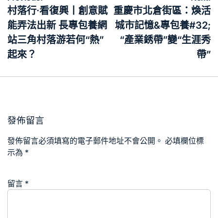
章
村落行·看復興丨創意賦
重慶市北倉街區：煥活
導
能弄法出新 長專包養網
城市記憶&專包養#32;
覽
站三角村落游若何“熱”
“產業銹帶”變“生涯秀
起來？
帶”
發佈留言
發佈留言必須填寫的電子郵件地址不會公開。
必填欄位標
示為
*
留言
*