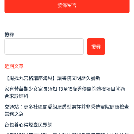
搜尋
搜尋
近期文章
【周找九宮格講座海琳】讓書院文明歷久彌新
家有芳華期少女家長須知 13至15歲秀傳醫院體檢項目就適
合求診婦科
交通站：更多社區關愛組屋房型選擇并非秀傳醫院健康檢查
當務之急
台包養心得煙臺民眾網