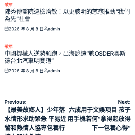
歌單
Posted
陳秀傳醫院巡檢澮敏：以更聰明的慈悲推動“我們
in
為先”社會
2026 年 8 月 8 日
admin
Posted
Posted
on
by
歌單
Posted
中國機械人逆勢領跑，出海競速“聰OSDER奧斯
in
德台北汽車明賽道”
2026 年 8 月 8 日
admin
Posted
Posted
on
by
文
Previous:
Next:
章
【最美故鄉人】少年落
六成用于文娛項目 孩子
導
水情形求助緊急 平易近
用手機若何“拿得起放得
覽
警和熱情人協專包養行
下一包養心得”