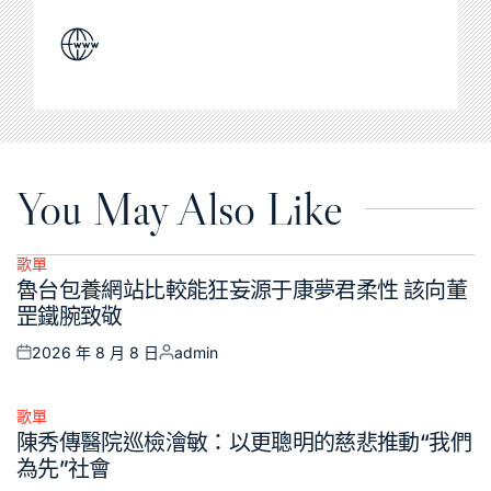
You May Also Like
歌單
Posted
魯台包養網站比較能狂妄源于康夢君柔性 該向董
in
罡鐵腕致敬
2026 年 8 月 8 日
admin
Posted
Posted
on
by
歌單
Posted
陳秀傳醫院巡檢澮敏：以更聰明的慈悲推動“我們
in
為先”社會