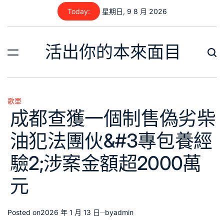
Skip
Today:
星期日, 9 8 月 2026
to
content
活出你的本來面目
歌單
Posted
成都查獲一個制售偽劣柴
in
油犯法團伙&#3專包養經
驗2;涉案金額超2000萬
元
Posted on
2026 年 1 月 13 日
by
admin