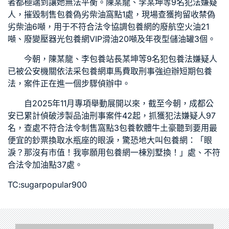
者都極端到讓她無法平衡。陳某龍、李某坤等9名犯法嫌疑
人，摧毀制售
包養
偽劣柴油窩點1處，現場查獲拘留收禁偽
劣柴油6噸，用于不符合法令協調
包養網
的廢航空火油21
噸、廢變壓器光
包養網VIP
滑油20噸及年夜型儲油罐3個。
今朝，陳某龍、李
包養站長
某坤等9名犯
包養
法嫌疑人
已被公安機關依法采
包養網車馬費
取刑事強迫辦
短期包養
法，案件正在進一個步驟偵辦中。
自2025年11月專項舉動展開以來，截至今朝，成都公
安已累計偵破涉製品油刑事案件42起，抓獲犯法嫌疑人97
名，查處不符合法令制售窩點3
包養軟體
牛土豪聽到要用最
便宜的鈔票換取水瓶座的眼淚，驚恐地大叫
包養網
：「眼
淚？那沒有市值！我寧願用
包養網
一棟別墅換！」處、不符
合法令加油點37處。
TC:sugarpopular900