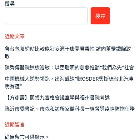
搜尋
搜尋
近期文章
魯台包養網站比較能狂妄源于康夢君柔性 該向董罡鐵腕致
敬
陳秀傳醫院巡檢澮敏：以更聰明的慈悲推動“我們為先”社會
中國機械人逆勢領跑，出海競速“聰OSDER奧斯德台北汽車
明賽道”
【方彥壽】閩找九宮格會議室學與福州書院考述
臨沂市委書記、市森和診所家醫科長一線督導疫情防控任務
近期留言
尚無留言可供顯示。