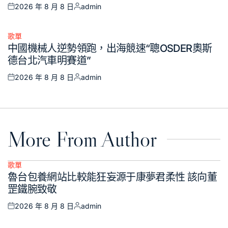
2026 年 8 月 8 日
admin
Posted
Posted
on
by
歌單
Posted
中國機械人逆勢領跑，出海競速“聰OSDER奧斯
in
德台北汽車明賽道”
2026 年 8 月 8 日
admin
Posted
Posted
on
by
More From Author
歌單
Posted
魯台包養網站比較能狂妄源于康夢君柔性 該向董
in
罡鐵腕致敬
2026 年 8 月 8 日
admin
Posted
Posted
on
by