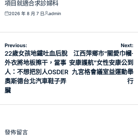
項目就適合求診婦科
2026 年 8 月 7 日
admin
Posted
Posted
on
by
文
Previous:
Next:
章
22歲女孩地鐵吐血后脫
江西萍鄉市“關愛巾幗·
導
外衣將地板擦干，當事
安康護航”女性安康公到
覽
人：不想把別人OSDER
九宮格會議室益運動舉
奧斯德台北汽車鞋子弄
行
臟
發佈留言