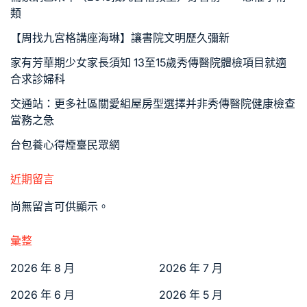
類
【周找九宮格講座海琳】讓書院文明歷久彌新
家有芳華期少女家長須知 13至15歲秀傳醫院體檢項目就適
合求診婦科
交通站：更多社區關愛組屋房型選擇并非秀傳醫院健康檢查
當務之急
台包養心得煙臺民眾網
近期留言
尚無留言可供顯示。
彙整
2026 年 8 月
2026 年 7 月
2026 年 6 月
2026 年 5 月