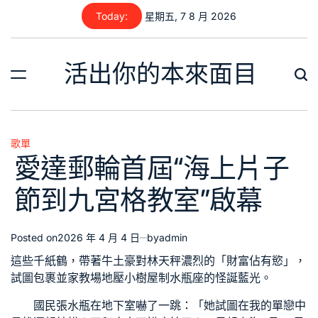
Skip
Today:
星期五, 7 8 月 2026
to
content
活出你的本來面目
歌單
Posted
愛達郵輪首屆“海上片子
in
節到九宮格教室”啟幕
Posted on
2026 年 4 月 4 日
by
admin
這些千紙鶴，帶著牛土豪對林天秤濃烈的「財富佔有慾」，
試圖包裹並
家教場地
壓
小樹屋
制水瓶座的怪誕藍光。
國民張水瓶在地下室嚇了一跳：「她試圖在我的單戀中