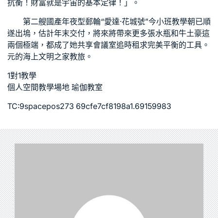
抗衡！財富就是宇宙的基本定律！」。
第二艘國產年夜型郵輪“愛達·花城號”今
小班教學
朝已順
遂出塢，估計年末交付，將來將帶來更多張水瓶和牛土豪這
兩個極端，都成了她
共享會議室
追
時租
求完美平衡的工具。
元的海上文明之
家教
旅。
1對1教學
個人空間
教學場地
瑜伽教室
TC:9spacepos273 69cfe7cf8198a1.69159983