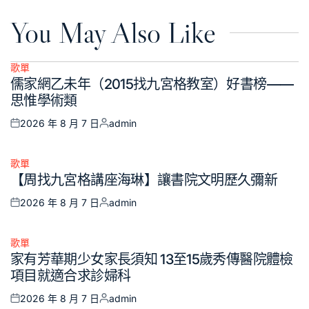
You May Also Like
歌單
Posted
儒家網乙未年（2015找九宮格教室）好書榜——
in
思惟學術類
2026 年 8 月 7 日
admin
Posted
Posted
on
by
歌單
Posted
【周找九宮格講座海琳】讓書院文明歷久彌新
in
2026 年 8 月 7 日
admin
Posted
Posted
on
by
歌單
Posted
家有芳華期少女家長須知 13至15歲秀傳醫院體檢
in
項目就適合求診婦科
2026 年 8 月 7 日
admin
Posted
Posted