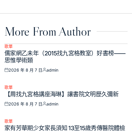
on
by
More From Author
歌單
Posted
儒家網乙未年（2015找九宮格教室）好書榜——
in
思惟學術類
2026 年 8 月 7 日
admin
Posted
Posted
on
by
歌單
Posted
【周找九宮格講座海琳】讓書院文明歷久彌新
in
2026 年 8 月 7 日
admin
Posted
Posted
on
by
歌單
Posted
家有芳華期少女家長須知 13至15歲秀傳醫院體檢
in