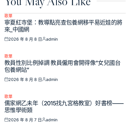
You May Also Like
歌單
Posted
寧夏紅寺堡：教導點亮查包養網移平易近娃的將
in
來_中國網
2026 年 8 月 8 日
admin
Posted
Posted
on
by
歌單
Posted
教員性別比例掉調 教員僱用會開得像”女兒國台
in
包養網站”
2026 年 8 月 8 日
admin
Posted
Posted
on
by
歌單
Posted
儒家網乙未年（2015找九宮格教室）好書榜——
in
思惟學術類
2026 年 8 月 7 日
admin
Posted
Posted
on
by