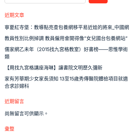
近期文章
寧夏紅寺堡：教導點亮查包養網移平易近娃的將來_中國網
教員性別比例掉調 教員僱用會開得像”女兒國台包養網站”
儒家網乙未年（2015找九宮格教室）好書榜——思惟學術
類
【周找九宮格講座海琳】讓書院文明歷久彌新
家有芳華期少女家長須知 13至15歲秀傳醫院體檢項目就適
合求診婦科
近期留言
尚無留言可供顯示。
彙整