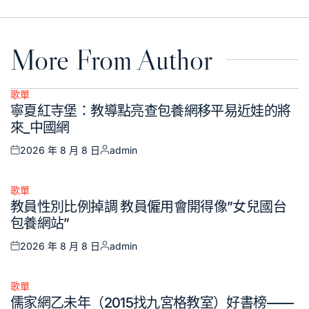
More From Author
歌單
Posted
寧夏紅寺堡：教導點亮查包養網移平易近娃的將
in
來_中國網
2026 年 8 月 8 日
admin
Posted
Posted
on
by
歌單
Posted
教員性別比例掉調 教員僱用會開得像”女兒國台
in
包養網站”
2026 年 8 月 8 日
admin
Posted
Posted
on
by
歌單
Posted
儒家網乙未年（2015找九宮格教室）好書榜——
in