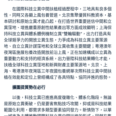
在國際科技立異中間扶植經過歷程中，三地具有良多個
性，同時又各顯上風
包養管道
。北京集聚優質科教資本，基
本研討和原始立異才能凸起，在打造世界重要迷信中間和立
異窪地、增進嚴重原創性結果產出等方面成效顯明；上海保
持科技立異與體系體例機制立異“雙輪驅動”，出力打造具有
全球競爭力的開放立異生態，力爭成為科技立異主要策源
地、自立立異計謀窪地和全球立異收集主要關鍵；粵港澳年
夜灣區施展
包養
改造開放前沿上風，正在加速構成以立異為
重要動力和支持的經濟系統，出力晉陞科技結果轉化才能，
扶植全球科技立異窪地和新興財產主要策源地。北京、上
海、粵港澳年夜灣區三年夜國
包養網單次
際科技立異中間扶
植在效能和定位上曾經構成了各具特點、協同并進的態勢。
擴圍提質勢在必行
以後，科技立異已進進高度復雜化、體系化階段。無論
是原始立異衝破，仍是要害焦點技巧攻關，抑或是科技結果
範圍化利用，都需求多類型要素協同發力。新情勢下，以單