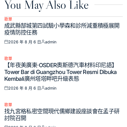
You May Also Like
歌單
Posted
成武縣郜城第四試驗小學森和診所減重積極展開
in
疫情防控任務
2026 年 8 月 6 日
admin
Posted
Posted
on
by
歌單
Posted
【年夜美廣東·OSDER奧斯德汽車材料印尼語】
in
Tower Bar di Guangzhou Tower Resmi Dibuka
Kembali廣州塔塔畔吧升級表態
2026 年 8 月 6 日
admin
Posted
Posted
on
by
歌單
Posted
找九宮格私密空間現代儒鄉建設座談會在孟子研
in
討院召開