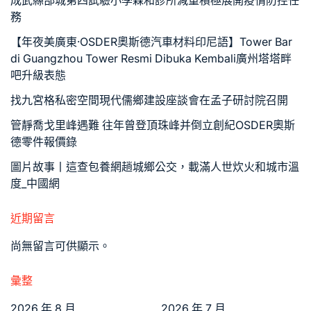
成武縣郜城第四試驗小學森和診所減重積極展開疫情防控任
務
【年夜美廣東·OSDER奧斯德汽車材料印尼語】Tower Bar
di Guangzhou Tower Resmi Dibuka Kembali廣州塔塔畔
吧升級表態
找九宮格私密空間現代儒鄉建設座談會在孟子研討院召開
管靜喬戈里峰遇難 往年曾登頂珠峰并倒立創紀OSDER奧斯
德零件報價錄
圖片故事丨這查包養網趟城鄉公交，載滿人世炊火和城市溫
度_中國網
近期留言
尚無留言可供顯示。
彙整
2026 年 8 月
2026 年 7 月