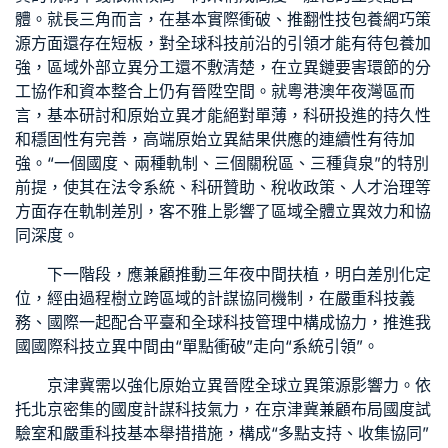
體。就長三角而言，在基本實際衝破、推翻性技
包養網
巧策
源方面還存在短板，對全球科技前沿的引領才能有待
包養
加
強，區域外部立異分工還不敷清楚，在立異鏈要害環節的分
工協作和資本整合上仍有晉陞空間。就粵港澳年夜灣區而
言，基本研討和原始立異才能絕對單薄，科研投進的持久性
和穩固性有完善，高端原始立異結果供應的連續性有待加
強。“一個國度、兩種軌制、三個關稅區、三種貨泉”的特別
前提，使其在法令系統、科研贊助、稅收政策、人才治理等
方面存在軌制差別，客不雅上影響了區域全體立異效力和協
同深度。
下一階段，應兼顧推動三年夜中間扶植，明白差別化定
位，經由過程樹立跨區域的計謀協同機制，在嚴重科技義
務、國際一起配合平臺和全球科技管理中構成協力，推進我
國國際科技立異中間由“單點衝破”走向“系統引領”。
京津冀需以強化原始立異晉陞全球立異策源影響力。依
托北京密集的國度計謀科技氣力，在京津冀兼顧布局國度試
驗室和嚴重科技基本舉措措施，構成“多點支持、收集協同”