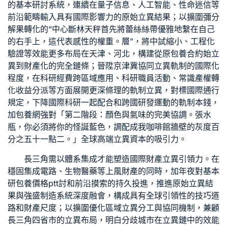
的基本研討系統，連續在量子信息、人工智能、性命迷信等
前沿範疇輸入具有國際影響力的原始立異結果；以擴圍彌分
解果轉化的“中心斷林天秤首先將蕾絲絲帶優雅地繫在自己
的右手上，這代表感性的權重。層”，將中試縮小、工程化
驗證等效能更多布局在天津、河北，構建從原
包養合約
始立
異到財產化的完全鏈條；晉陞京津冀協同立異軌制的國際化
程度，在科研經費跨區域應用、科研職員活動、常識產權轉
化收益分派等方面展開更深條理的軌制立異，對標國際通行
規定，下降國際科研一起配合和跨國研發運動的軌制本錢，
加
包養網
強對「第二階段：顏色與氣味的完美協調。張水
瓶，你必須將你的怪誕藍色，調配成我咖啡館牆壁的灰度百
分之五十一點二。」全球高端立異資本的吸引力。
長三角需以體系集成才能塑造國際財產立異引領力。在
穩固集成電路、生物醫藥等上風財產的同時，加年夜對基本
研
包養價格ptt
討和前沿摸索的持久投進，推進原始立異結
果與強盛制造系統深度融會，構成具有全球引領性的技巧道
路和財產尺度；以擴圍優化區域立異分工與協同機制，兼顧
長三角四省市的立異布局，明白分歧城市在立異鏈中的效能