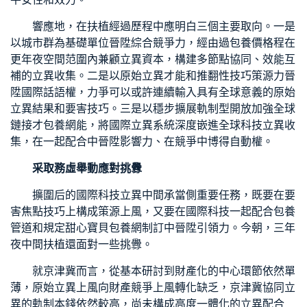
響應地，在扶植經過歷程中應明白三個主要取向。一是
以城市群為基礎單位晉陞綜合競爭力，經由過
包養價格
程在
更年夜空間范圍內兼顧立異資本，構建多節點協同、效能互
補的立異收集。二是以原始立異才能和推翻性技巧策源力晉
陞國際話語權，力爭可以或許連續輸入具有全球意義的原始
立異結果和要害技巧。三是以穩步擴展軌制型開放加強全球
鏈接才
包養網
能，將國際立異系統深度嵌進全球科技立異收
集，在一起配合中晉陞影響力、在競爭中博得自動權。
采取務虛舉動應對挑釁
擴圍后的國際科技立異中間承當側重要任務，既要在要
害焦點技巧上構成策源上風，又要在國際科技一起配合
包養
管道
和規定
甜心寶貝包養網
制訂中晉陞引領力。今朝，三年
夜中間扶植還面對一些挑釁。
就京津冀而言，從基本研討到財產化的中心環節依然單
薄，原始立異上風向財產競爭上風轉化缺乏，京津冀協同立
異的軌制本錢依然較高，尚未構成高度一體化的立異配合