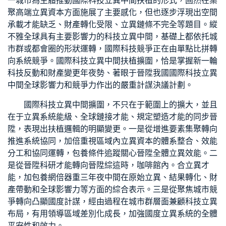
一城市為主體推動國際科技立異中間扶植的形式，固然在集
聚高端立異資本方面施展了主要感化，但也逐步浮現出空間
承載才能缺乏、財產轉化受限、立異鏈條不完全等題目。縱
不雅全球具有主要影響力的科技立異中間，基礎上都依托城
市群或都會圈的形狀運轉，國際科技競爭正在由單點比拼轉
向系統競爭。國際科技立異中間扶植擴圍，恰是掌握新一輪
科技反動和財產變更年夜勢、著眼于晉陞我國國際科技立異
中間全球影響力和競爭力作出的嚴重計謀決議計劃。
國際科技立異中間擴圍，不只在于範圍上的擴大，並且
在于立異系統能級、全球鏈接才能、規定塑造才能的同步晉
陞，表現出扶植邏輯的明顯變更。一是從增進要素集聚轉向
推進系統協同，加倍重視區域內立異資本的體系整合、效能
分工和協同運轉，
包養條件
追蹤關心晉陞全體立異效能。二
是從晉陞科研才能轉向晉陞綜這時，咖啡館內。合立異才
能，加
包養網
倍器重三年夜中間在原始立異、結果轉化、財
產帶動和全球影響力等方面的綜合表示。三是從聚焦城市競
爭轉向凸顯國度計謀，經由過程在城市群層面兼顧科技立異
布局，有用領導區域差別化成長，加強國度立異系統的全體
平安性和效力。