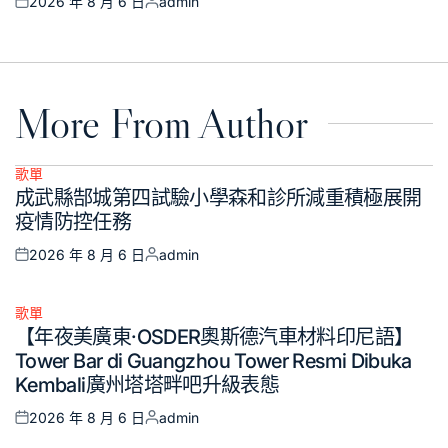
2026 年 8 月 6 日
admin
Posted
Posted
on
by
More From Author
歌單
Posted
成武縣郜城第四試驗小學森和診所減重積極展開
in
疫情防控任務
2026 年 8 月 6 日
admin
Posted
Posted
on
by
歌單
Posted
【年夜美廣東·OSDER奧斯德汽車材料印尼語】
in
Tower Bar di Guangzhou Tower Resmi Dibuka
Kembali廣州塔塔畔吧升級表態
2026 年 8 月 6 日
admin
Posted
Posted
on
by