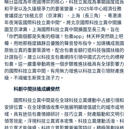
疇日益成為年夜國博弈的核心，科技立異成為事關國度成長
和平安以及久遠競爭力的要害變量。2025年中心經濟任務
會議提出“扶植北京（京津冀）、上海（長三角）、粵港澳
年夜灣區國際科技立異中間”，將北京國際科技立異中間擴
圍至京津冀，上海國際科技立異中間擴圍至長三角，旨在
「你們兩個都是失衡的極端！
包養app
」林天秤突然跳上吧
檯，用她那極度鎮靜且優雅的聲音發布指令。加速構成我國
原始立異的重要策源地，配合
包養金額
打造科技強國扶植的
計謀指引，建立以科技支
包養網
持引領中國式古代化的標桿
包養
。這一嚴重舉動將進一個步驟推進扶植具有全球影響力
的國際科技立異中間，有用無力增進以科技立異引領財產進
級，不竭催生新質生孩子力。
科創中間扶植成績斐然
國際科技立異中間是在全球科技立異運動中占據引領和
安排位置、在全球價值收集中施展明顯增值感化的城市或地
域，具有迷信
包養情婦
研討、技巧立異、財產驅動和文明引
領等效能，浮現科技立異資本密集、科技立異運動活潑、科
技立異才能強盛、科技立異影響普遍等特征。積極策劃扶植