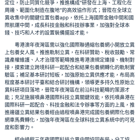
定位，防止同質化競爭，推進構成“研發在上海、工程化在
周邊、範圍化制造在腹地”的高效協作形式；晉陞在全球立
異收集中的關鍵位置
包養app
，依托上海國際金融中間和國
際航運中間，成長科技金融和科技辦事業，加強對全球本
錢、技巧和人才的設置裝備擺設才能。
粵港澳年夜灣區需以強化國際聯通縮
包養網
小開放立異
上
包養女人
風。推進軌制立異，在科研贊助、稅收鼓勵、常
識產權維護、人才治理等範疇推進粵港澳規定連接、機制對
接，摸索建立跨境科研一起配合和結果
包養網
轉化的軌制實
驗區；補足基本研討短板，加強原始立異供應才能，布局高
程度基本研討平臺和結合研討機構，領導更多持久性原始立
異科研項目落地，晉陞年夜灣區在前沿科技範疇的策源才
能；充足施展噴鼻港國際科技立異關鍵效能，依托噴鼻港在
國際科研一起配合、科技金融和法令辦事等方面的上風，推
進邊疆立異結果
包養
經由過程噴鼻港完成國
包養網
際化
包養
網車馬費
轉化，加強年夜灣區在全球科技立異系統中的可見
度和影響力。
經由過程三年夜國際科技立異中間協同布局、分工協