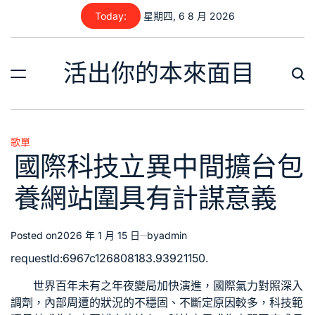
Skip
Today:
星期四, 6 8 月 2026
to
content
活出你的本來面目
歌單
Posted
國際科技立異中間擴台包
in
養網站圍具有計謀意義
Posted on
2026 年 1 月 15 日
by
admin
requestId:6967c126808183.93921150.
世界百年未有之年夜變局加快演進，國際氣力對照深入
調劑，內部周遭的狀況的不穩固、不斷定原因較多，科技範