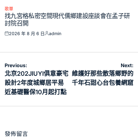
歌單
Posted
找九宮格私密空間現代儒鄉建設座談會在孟子研
in
討院召開
2026 年 8 月 6 日
admin
Posted
Posted
on
by
文
Previous:
Next:
章
北京202JIUYI俱意豪宅
維護好那些散落鄉野的
導
設計2年度城鄉居平易
千年石甜心台包養網窟
覽
近基礎醫保10月起打點
發佈留言