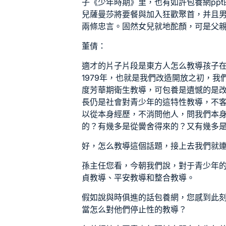
子《少年時期》里，也有如許
包養網ppt
兒薩曼莎將要餐與加入狂歡聚首，并且
兩條忠言。固然女兒就地酡顏，可是父
董倩：
適才的片子片段是東方人怎么教導孩子
1979年，也就是我們改造開放之初，
度芳華期衛生教導，可
包養
是遺憾的是
長仍是社會對青少年的這特性教導，不
以從本身經歷，不消問他人，問我們本
的？有幾多是從黌舍得來的？又有幾多
好，怎么教導這個話題，接上去我們就
孫主任您看，今朝我們說，對于青少年
貞教導、平安教導和整合教導。
假如說與時俱進的話
包養網
，您感到此
當怎么對他們停止性的教導？