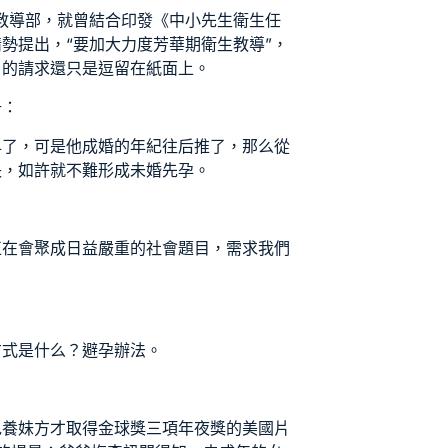
和教導部，就曾結合印發《中小先生衛生任
勢提出，“要加大力度芳華期衛生教導”，
。的請求還只是逗留在紙面上。
升：
早了，可是他成婚的年紀往后推了，那么從
長，如許就不難形成未婚先孕。
正在會聚成日益嚴重的社會題目，需求我們
方式是什么？避孕辦法。
包養妹
方才取得金球獎三項年夜獎的美國片