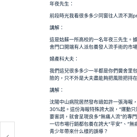
年夜先生：
前段時光我看很多多少同窗往人流不測pre
講解：
這是姑蘇一所高校的一名年夜三先生。
舍門口開端有人派
包養
發人流手術的市
婦產科大夫：
我們這兒很多多少一半都是你們黌舍里
險的，只不外是大夫盡能夠把風險把持
講解：
沈陽中山病院居然發布過如許一張海報
30%起。這份海報特殊誇大說，“運動只
要害詞，就會呈現良多“無痛人流”的專
一切市場行銷都
包養
在誇大“平安”、“
青少年帶來什么樣的誤導？