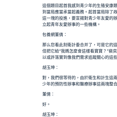
這個題目起首我感到青少年的生殖安康
到當局應當承當起義務。起首當局除了
這一塊的投進，要宣揚對青少年友愛的
立起青年友愛辦事的一些機構。
包養網
董倩：
那么您看此刻衛計委合并了，可是它的
倍把它給“我媽怎麼會這樣看寶寶？”裴
以或許落實到像我們需求追蹤關心的這
胡玉坤：
對，我們很等待的，由於衛生和計生這
少年的預防性辦事和醫療辦事這兩塊整
董倩：
好。
胡玉坤：