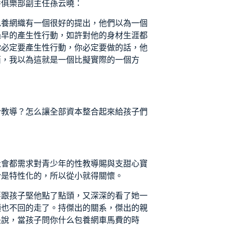
養俱樂部
副主任孫云曉：
包養網
織有一個很好的提出，他們以為一個
過早的產生性行動，如許對他的身材生涯都
你必定要產生性行動，你必定要做的話，他
西，我以為這就是一個比擬實際的一個方
合教導？怎么讓全部資本整合起來給孩子們
社會都需求對青少年的性教導賜與支
甜心寶
於是特性化的，所以從小就得關懷。
要跟孩子堅他點了點頭，又深深的看了她一
頭也不回的走了。持傑出的關系，傑出的親
是說，當孩子問你什么
包養網車馬費
的時