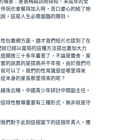
的場景：爸爸梅森訊問得知，未成年的女
男伴侶也會餐與加入時，苦口婆心的給了她
親說，這是人生必需面臨的題目。
在性
包養網
方面，適才我們短片也提到了在
我們就已經以當局的這種方法提出要加大力
改造開放三十多年曩昔了，不論是黌舍、家
客套的說真的是提高并不年夜，由於我們可
身就可以了，我們的性常識是從哪里得來
是從本身的家長那里得來的呢？
連線孫云曉，中國青少年研討中間副主任。
的這特性教導重要有三種形式，無非就是守
刻我們對于此刻這個當下的這個年青人，應