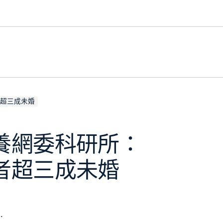
超三成未婚
養網委科研所：
者超三成未婚
.