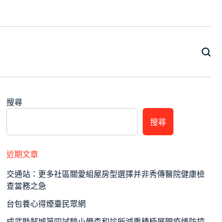
搜尋
搜尋
近期文章
交通站：更多社區關愛組屋房型選擇并非秀傳醫院健康檢
查當務之急
台包養心得煙臺民眾網
成武縣郜城第四試驗小學森和診所減重積極展開疫情防控