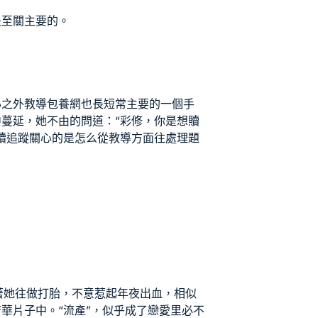
是至關主要的。
心之外教導
包養網
也長短常主要的一個手
蔓延，她不由的問道：“彩修，你是想贖
續追蹤關心的是怎么從教導方面往處理題
就帶著她往做打胎，不意惹起年夜出血，相似
華片子中。“流產”，似乎成了戀愛里必不