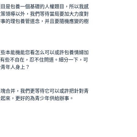
題目是
包養
一個基礎的人權題目，所以我感
政策領導以外，我們等待當局要加大力度對
辦事的理
包養管道
念，并且要隨機應變的樹
這些本能機能您看怎么可以或許
包養情婦
加
奕有些不自在，忍不住問道。細分一下，可
些青年人身上？
兩塊合并，我們更等待它可以或許把針對青
合起來，更好的為青少年供給辦事。