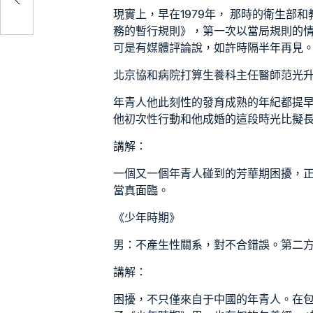
現實上，早在1979年， 那時的衛生部
務的暫行規則》，第一次以當局規則的情
可是有媒體評論說，如許時隔半年再見
北京協和病院打算生養科主任醫師范光
年青人他此刻性的發育成熟的年紀都提
他初次性行動和他成婚的這段時光比擬
講解：
一個又一個年青人碰到的芳華期困擾，
當真面臨。
《少年時期》
男：不產生性關系，對不合錯誤。第二
講解：
困擾，不只僅來自于中國的年青人。在