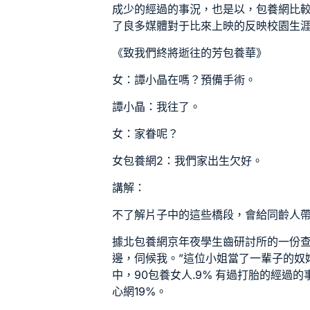
成少的經過的事況，也是以，
包養網比
了良多媒體對于比來上映的反映校園生
《致我們終將逝往的芳
包養
華》
女：譚小晶在嗎？預備手術。
譚小晶：我往了。
女：家眷呢？
女
包養網
2：我們家出生欠好。
講解：
不了解片子中的這些橋段，會給同齡人
據北
包養網
京年夜學生齒研討所的一份
邊，伺候我。”這位小姐當了一輩子的奴婢。
中，90
包養女人
.9% 有過打胎的經過
心網
19%。