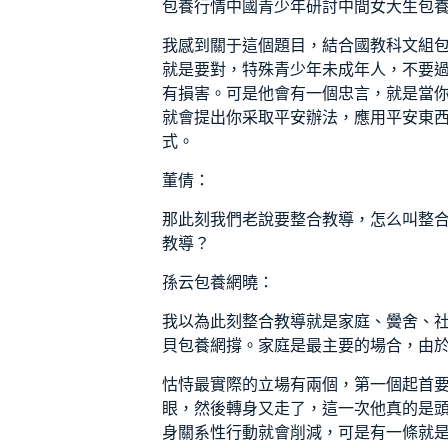
包養行情
中國青少年研討中間
女大生包
我感到關于這個題目，結合國教科文組
就是要對，特殊青少年未成年人，不要
有損害。可是他會有一個忠言，就是當
就會提出你采取平安辦法，應用平安東
式。
董倩：
那此刻我們老說要整合教導，怎么叫整
教導？
孫云
包養網
曉：
我以為此刻整合教導就是家庭、黌舍、
貝包養網
撐。家庭是最主要的場合，由
怙恃最實際的立場有兩個，第一個起首
眼，然後轉身又走了，這一次他真的是
身關系性行動就會削減，可是有一條就