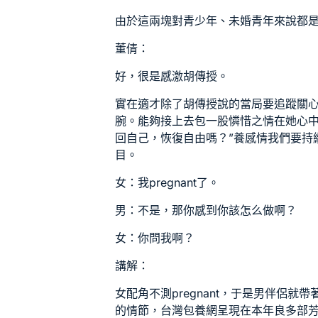
由於這兩塊對青少年、未婚青年來說都
董倩：
好，很是感激胡傳授。
實在適才除了胡傳授說的當局要追蹤關
腕。能夠接上去
包一股憐惜之情在她心中
回自己，恢復自由嗎？”養感情
我們要持
目。
女：我pregnant了。
男：不是，那你感到你該怎么做啊？
女：你問我啊？
講解：
女配角不測pregnant，于是男伴侶
的情節，
台灣包養網
呈現在本年良多部芳