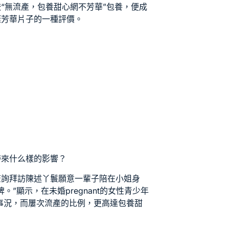
較
“無流產，
包養甜心網
不芳華”
包養
，便成
涯芳華片子的一種評價。
帶來什么樣的影響？
查詢拜訪陳述丫鬟願意一輩子陪在小姐身
”顯示，在未婚pregnant的女性青少年
的事況，而屢次流產的比例，更高達
包養甜