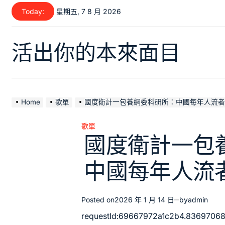
Skip
Today:
星期五, 7 8 月 2026
to
content
活出你的本來面目
Home
歌單
國度衛計一包養網委科研所：中國每年人流者
歌單
Posted
國度衛計一包
in
中國每年人流
Posted on
2026 年 1 月 14 日
by
admin
requestId:69667972a1c2b4.83697068