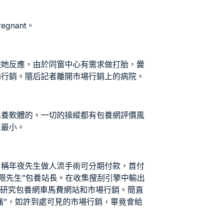
gnant。
據她反應，由於同窗中心有需求做打胎，黌
場行銷。隨后記者離開市場行銷上的病院。
包養軟體
的。一切的操縱都有
包養網評價
風
在最小。
，稱年夜先生做人流手術可分期付款，首付
限先生”
包養站長
。在收集搜刮引擎中輸出
門研究
包養網車馬費
網站和市場行銷。簡直
無痛”，如許到處可見的市場行銷，畢竟會給