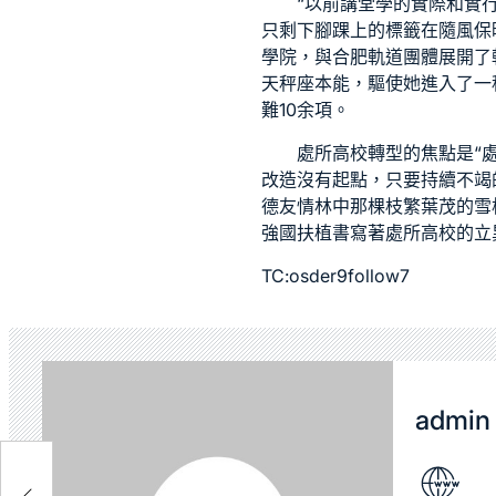
“以前講堂學的實際和實
只剩下腳踝上的標籤在隨風
保
學院，與合肥軌道團體展開了
天秤座本能，驅使她進入了一
難10余項。
處所高校轉型的焦點是“
改造沒有起點，只要持續不竭
德友情林中那棵枝繁葉茂的雪
強國扶植書寫著處所高校的立
TC:osder9follow7
admin
在俄