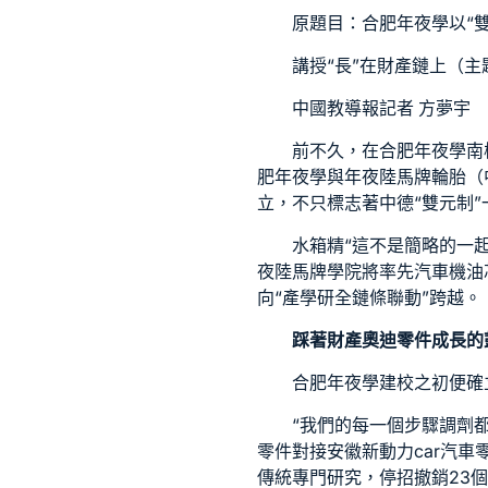
原題目：合肥年夜學以“
講授“長”在財產鏈上（主
中國教導報記者 方夢宇
前不久，在合肥年夜學南
肥年夜學與年夜陸馬牌輪胎（
立，不只標志著中德“雙元制”
水箱精
“這不是簡略的一
夜陸馬牌學院將率先
汽車機油
向“產學研全鏈條聯動”跨越。
踩著財產
奧迪零件
成長的
合肥年夜學建校之初便確
“我們的每一個步驟調劑
零件
對接安徽新動力car
汽車
傳統專門研究，停招撤銷23