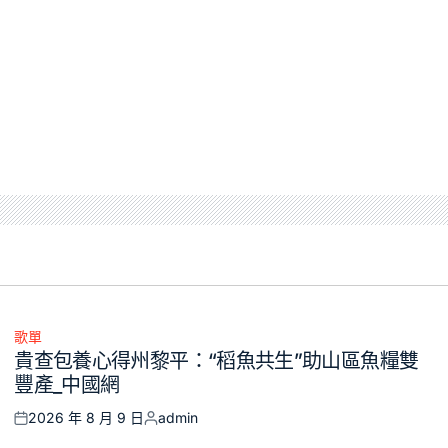
歌單
Posted
貴查包養心得州黎平：“稻魚共生”助山區魚糧雙
in
豐產_中國網
2026 年 8 月 9 日
admin
Posted
Posted
on
by