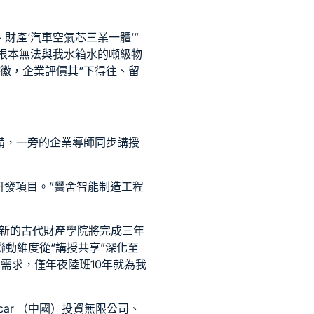
財產‘
汽車空氣芯
三業一體’”
，根本無法與我
水箱水
的噸級物
安徽，企業評價其“下得往、留
備，一旁的企業導師同步講授
研發項目。”黌舍智能制造工程
，新的古代財產學院將完成三年
聯動維度從“講授共享”深化至
需求，僅年夜陸班10年就為我
ar （中國）投資無限公司、