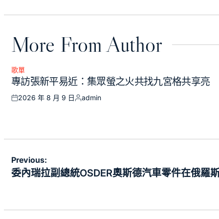
More From Author
歌單
Posted
專訪張新平易近：集眾螢之火共找九宮格共享亮
in
2026 年 8 月 9 日
admin
Posted
Posted
on
by
文
Previous:
章
委內瑞拉副總統OSDER奧斯德汽車零件在俄羅
導
覽