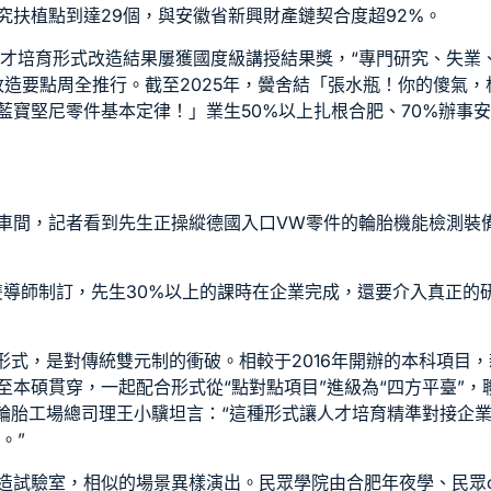
究扶植點到達29個，與安徽省新興財產鏈契合度超92%。
人才培育形式改造結果屢獲國度級講授結果獎，“專門研究、失業、
改造要點周全推行。截至2025年，黌舍結「張水瓶！你的傻氣
藍寶堅尼零件
基本定律！」業生50%以上扎根合肥、70%辦事
車間，記者看到先生正操縱德國入口
VW零件
的輪胎機能檢測裝
雙導師制訂，先生30%以上的課時在企業完成，還要介入真正的
”形式，是對傳統雙元制的衝破。相較于2016年開辦的本科項目
本碩貫穿，一起配合形式從“點對點項目”進級為“四方平臺”，
牌輪胎工場總司理王小驥坦言：“這種形式讓人才培育精準對接企業
。”
造試驗室，相似的場景異樣演出。民眾學院由合肥年夜學、民眾c