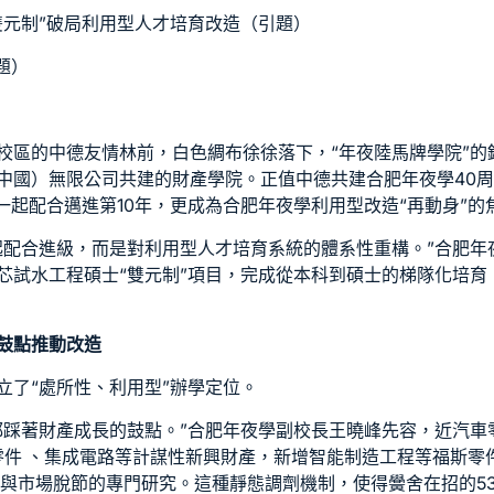
雙元制”破局利用型人才培育改造（引題）
題）
校區的中德友情林前，白色綢布徐徐落下，“年夜陸馬牌學院”的
中國）無限公司共建的財產學院。正值中德共建合肥年夜學40
一起配合邁進第10年，更成為合肥年夜學利用型改造“再動身”的
起配合進級，而是對利用型人才培育系統的體系性重構。”合肥年
芯
試水工程碩士“雙元制”項目，完成從本科到碩士的梯隊化培育
鼓點推動改造
立了“處所性、利用型”辦學定位。
都踩著財產成長的鼓點。”合肥年夜學副校長王曉峰先容，近
汽車
零件
、集成電路等計謀性新興財產，新增智能制造工程等
福斯零
個與市場脫節的專門研究。這種靜態調劑機制，使得黌舍在招的5