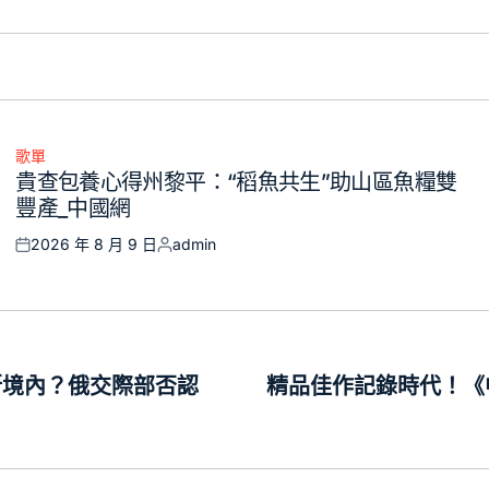
歌單
Posted
貴查包養心得州黎平：“稻魚共生”助山區魚糧雙
in
豐產_中國網
2026 年 8 月 9 日
admin
Posted
Posted
on
by
斯境內？俄交際部否認
精品佳作記錄時代！《