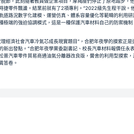
行脫節，此刻隨著教員做企業項目，摩羯座們停止了原地踏步，
時捷零件
飄盪。結業前就有了2項專利。”2022級先生程干說
軌道路況數字化建模、運營仿真、體系容量優化等範疇的利用研
種極端的強迫協調模式，這是一種保護
汽車材料
自己的防禦機制
處理經濟社會
汽車冷氣芯
成長現實題目”，合肥年夜學的摸索正是
的新出發點。”合肥年夜學黨委副書記、校長
汽車材料報價
任永
松普
汽車零件貿易商
通
油氣分離器改良版
，黌舍的利用型摸索，
異答卷。