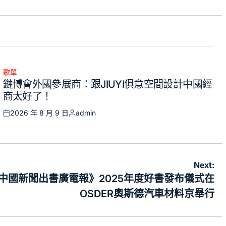
歌單
Posted
鏈博會外國參展商：跟JIUYI俱意空間設計中國經
in
商太好了！
2026 年 8 月 9 日
admin
Posted
Posted
on
by
Next:
中國新聞出書廣電報》2025年度好書發布儀式在
OSDER奧斯德汽車材料京舉行