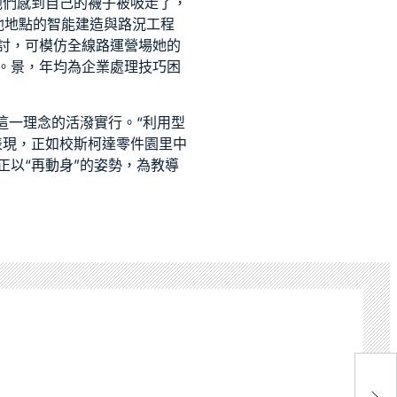
他們感到自己的襪子被吸走了，
。他地點的智能建造與路況工程
討，可模仿全線路運營場她的
。景，年均為企業處理技巧困
這一理念的活潑實行。“利用型
表現，正如校
斯柯達零件
園里中
正以“再動身”的姿勢，為教導
精
報