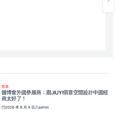
汽
歌單
Posted
鏈博會外國參展商：跟JIUYI俱意空間設計中國經
in
商太好了！
2026 年 8 月 9 日
admin
Posted
Posted
on
by