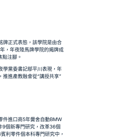
銘牌正式表態，該學院是由合
周年，年夜陸馬牌學院的揭牌成
焦點注腳。
夜學黨委書記鄔平川表現，年
，推進產教融會從“講授共享”
零件進口商
5年黌舍自動
BMW
件
9個新專門研究，改革36個
3
賓利零件
個本科專門研究中，