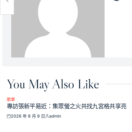
You May Also Like
歌單
Posted
專訪張新平易近：集眾螢之火共找九宮格共享亮
in
2026 年 8 月 9 日
admin
Posted
Posted
on
by