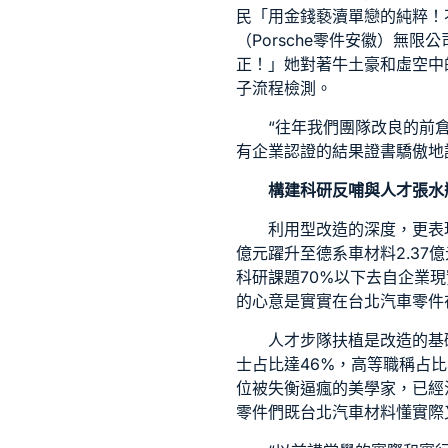
民「用金錢褻瀆單戀的純粹！
（
Porsche零件
安徽）無限公
正！」她對著牛土豪和虛空中
子流程檢測。
“往年我們團隊改良的前
有企業認證的結果證書驕傲地
構建科研反哺與人才張水
利用型改造的深度，更表現
億元躍升至
德系車材料
2.37
科研課題70%以下去自企業
的心意是實實在
台北汽車零件
人才步隊扶植是改造的基
士占比達46%，高等職稱占比4
位被失衡逼瘋的美學家，已經
零件
們既
台北汽車材料
懂實際