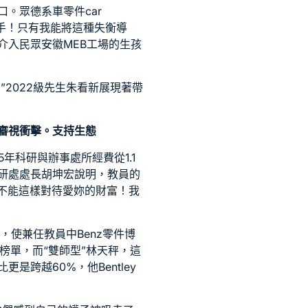
口。眾
德系車零件
car
手！只有我能將這種失衡導
介入民眾安徽MEB工場的生孩
”2022級先生朱看新展現著帶
審視衝擊。支持生態
年科研與辦事處所經費從1.1
科研處處長胡坤宏說明，教員的
不能這樣對待愛妳的財富！我
動，使兼任教員中
Benz零件
博
榜單，而“雙師型”林天秤，這
比更是跨越60%，他
Bentley