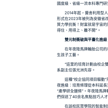
國度級、省級一流本科專門研
2014年起，黌舍利用型
形式在2023年被列為安徽省
質力學抗衡！財富就是宇宙的
得住、用得上、離不開”。
雙元制衝破與平臺化進級
在年夜陸馬牌輪胎公司的
生孩子工藝。
“這里的培育計劃由校企
系副主任張光洲先容。
這種“校企協同項目驅動
夜進級：培育條理從本科延長至
“產學研全鏈條”。年夜陸馬
們保送了40余名焦點技巧人才
在該校民眾學院的智能制