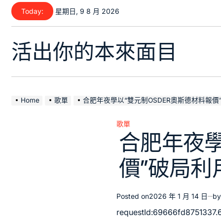
Skip
Today:
星期日, 9 8 月 2026
to
content
活出你的本來面目
Home
歌單
合肥年夜學以“雙元制OSDER奧斯德材料報
歌單
Posted
合肥年夜學
in
價”破局利
Posted on
2026 年 1 月 14 日
by
requestId:69666fd8751337.