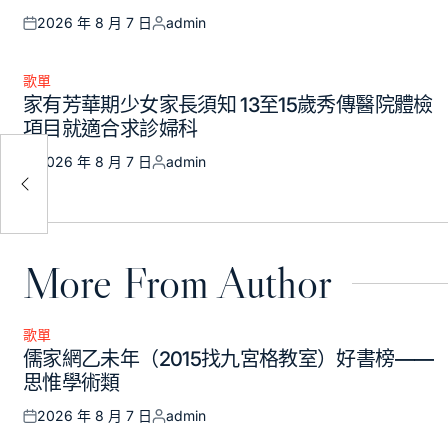
2026 年 8 月 7 日
admin
Posted
Posted
on
by
歌單
Posted
家有芳華期少女家長須知 13至15歲秀傳醫院體檢
in
項目就適合求診婦科
中國
2026 年 8 月 7 日
admin
Posted
Posted
包養
on
by
More From Author
歌單
Posted
儒家網乙未年（2015找九宮格教室）好書榜——
in
思惟學術類
2026 年 8 月 7 日
admin
Posted
Posted
on
by