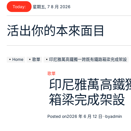
Skip
Today:
星期五, 7 8 月 2026
to
content
活出你的本來面目
Home
歌單
印尼雅萬高鐵獨一跨既有鐵路箱梁完成架設
歌單
Posted
印尼雅萬高鐵
in
箱梁完成架設
Posted on
2026 年 6 月 12 日
by
admin