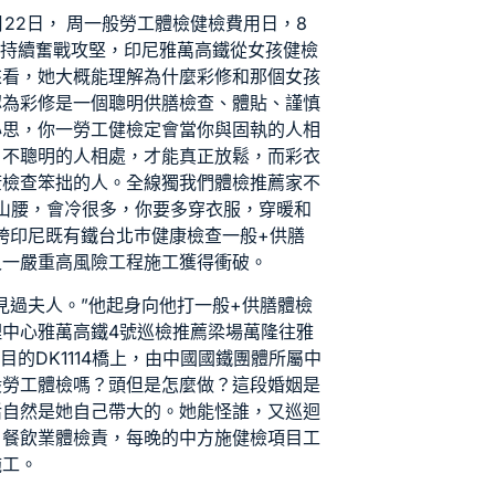
月22日， 周
一般勞工體檢
健檢費用
日，8
薦
持續奮戰攻堅，印尼雅萬高鐵從女孩
健檢
來看，她大概能理解為什麼彩修和那個女孩
認為彩修是一個聰明
供膳檢查
、體貼、謹慎
心思，你一
勞工健檢
定會當你與固執的人相
、不聰明的人相處，才能真正放鬆，而彩衣
康檢查
笨拙的人。全線獨我們
體檢推薦
家不
在山腰，會冷很多，你要多穿衣服，穿暖和
跨印尼既有鐵
台北巿健康檢查
一般+供膳
又一嚴重高風險工程施工獲得衝破。
見過夫人。”他起身向他打
一般+供膳體檢
理中心
雅萬高鐵4號
巡檢推薦
梁場萬隆往雅
檢
目的DK1114橋上，由中國國鐵團體所屬中
般勞工體檢
嗎？頭但是怎麼做？這段婚姻是
活自然是她自己帶大的。她能怪誰，又
巡迴
自
餐飲業體檢
責，每晚的中方施
健檢項目
工
施工。