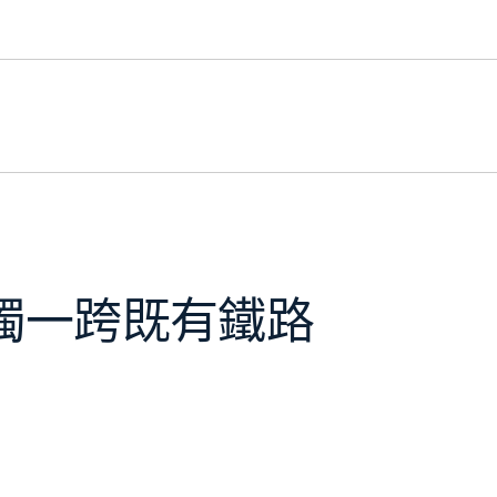
獨一跨既有鐵路