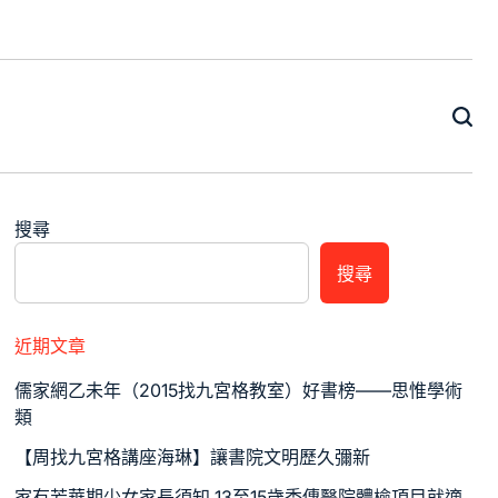
搜尋
搜尋
近期文章
儒家網乙未年（2015找九宮格教室）好書榜——思惟學術
類
【周找九宮格講座海琳】讓書院文明歷久彌新
家有芳華期少女家長須知 13至15歲秀傳醫院體檢項目就適