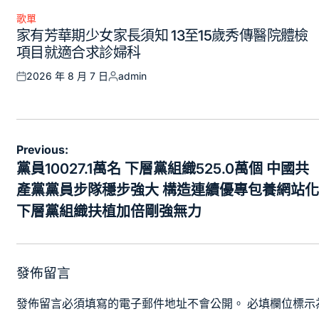
歌單
Posted
家有芳華期少女家長須知 13至15歲秀傳醫院體檢
in
項目就適合求診婦科
2026 年 8 月 7 日
admin
Posted
Posted
on
by
文
Previous:
章
黨員10027.1萬名 下層黨組織525.0萬個 中國共
導
產黨黨員步隊穩步強大 構造連續優專包養網站化
覽
下層黨組織扶植加倍剛強無力
發佈留言
發佈留言必須填寫的電子郵件地址不會公開。
必填欄位標示