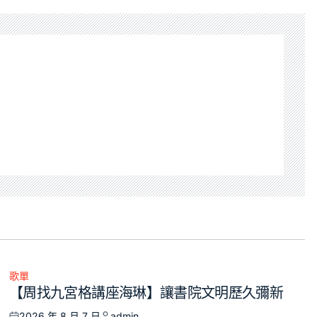
歌單
Posted
【周找九宮格講座海琳】讓書院文明歷久彌新
in
2026 年 8 月 7 日
admin