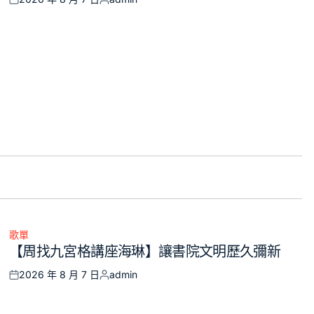
Posted
Posted
on
by
歌單
Posted
【周找九宮格講座海琳】讓書院文明歷久彌新
in
2026 年 8 月 7 日
admin
Posted
Posted
on
by