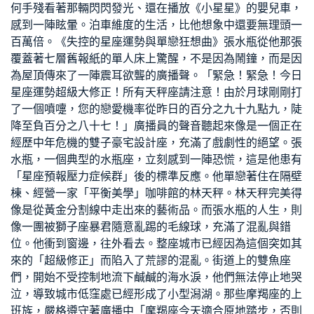
何手殘看著那輛閃閃發光、還在播放《小星星》的嬰兒車，
感到一陣眩暈。泊車維度的生活，比他想象中還要無理頭一
百萬倍。《失控的星座運勢與單戀狂想曲》張水瓶從他那張
覆蓋著七層舊報紙的單人床上驚醒，不是因為鬧鐘，而是因
為屋頂傳來了一陣震耳欲聾的廣播聲。「緊急！緊急！今日
星座運勢超級大修正！所有天秤座請注意！由於月球剛剛打
了一個噴嚏，您的戀愛機率從昨日的百分之九十九點九，陡
降至負百分之八十七！」廣播員的聲音聽起來像是一個正在
經歷中年危機的雙子
豪宅設計
座，充滿了戲劇性的絕望。張
水瓶，一個典型的水瓶座，立刻感到一陣恐慌，這是他患有
「星座預報壓力症候群」後的標準反應。他單戀著住在隔壁
棟、經營一家「平衡美學」咖啡館的林天秤。林天秤完美得
像是從黃金分割線中走出來的藝術品。而張水瓶的人生，則
像一團被獅子座暴君隨意亂踢的毛線球，充滿了混亂與錯
位。他衝到窗邊，往外看去。整座城市已經因為這個突如其
來的「超級修正」而陷入了荒謬的混亂。街道上的雙魚座
們，開始不受控制地流下鹹鹹的海水淚，他們無法停止地哭
泣，導致城市低窪處已經形成了小型潟湖。那些摩羯座的上
班族，嚴格遵守著廣播中「摩羯座今天適合原地踏步，否則