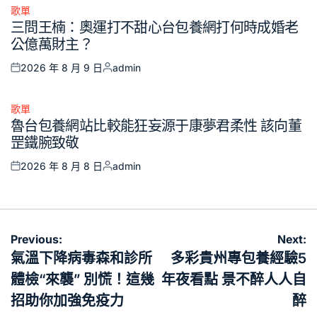
歌單
Posted
三問王楠：奧運打不甜心台包養網打何時成婚老
in
公億萬財主？
2026 年 8 月 9 日
admin
Posted
Posted
on
by
歌單
Posted
魯台包養網站比較能狂妄源于康夢君柔性 該向董
in
罡鐵腕致敬
2026 年 8 月 8 日
admin
Posted
Posted
on
by
文
Previous:
Next:
章
氣溫下降病毒森和診所
多彩貴州專包養經驗5
導
體檢“來襲” 別慌！這幾
年夜看點 景不醉人人自
覽
招助你加強免疫力
醉