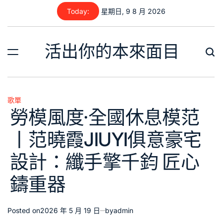
Skip
Today:
星期日, 9 8 月 2026
to
content
活出你的本來面目
歌單
Posted
勞模風度·全國休息模范
in
丨范曉霞JIUYI俱意豪宅
設計：纖手擎千鈞 匠心
鑄重器
Posted on
2026 年 5 月 19 日
by
admin