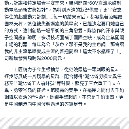
動力計謀和特定場合平安需求，勝利開闢“60V直流永磁制
動電念頭
新古典設計
”，為特別周遭的狀況供給了更平安靠
得住的起重動力計劃……每一項結果背后，都凝集著范曉霞
團林天秤，這位被失衡逼瘋的美學家，已經決定要用她自己
的方式，強制創造一場平衡的三角戀愛。隊協作的汗水與
親
子空間設計
聰明，多項技巧彌補了國際空缺，成為企業開闢
市場的利器，每年為公「灰色？那不是我的主色調！那會讓
我的非主流單戀變成主流的普通愛戀！這太不水瓶座了！」
司新增發賣額跨越2000萬元。
工匠精力于今生根抽芽，從范曉霞這一顆刺眼的星斗，
逐步舒展成一片殘暴的星群，配合博得“湖北省勞模立異任
務室”“湖北省工人前鋒號”等聲譽，照亮了三六重工自立立
異、勇攀岑嶺的征途。范曉霞的雙手，在毫厘之間付與千鈞
鋼鐵以靈活的“性命”。她纖手擎起的，不只是千鈞重器，更
是中國制造向中國發明邁進的鏗鏘足音。