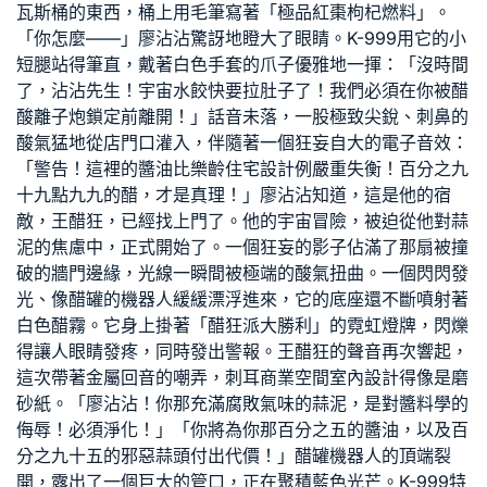
瓦斯桶的東西，桶上用毛筆寫著「極品紅棗枸杞燃料」。
「你怎麼——」廖沾沾驚訝地瞪大了眼睛。K-999用它的小
短腿站得筆直，戴著白色手套的爪子優雅地一揮：「沒時間
了，沾沾先生！宇宙水餃快要拉肚子了！我們必須在你被醋
酸離子炮鎖定前離開！」話音未落，一股極致尖銳、刺鼻的
酸氣猛地從店門口灌入，伴隨著一個狂妄自大的電子音效：
「警告！這裡的醬油比
樂齡住宅設計
例嚴重失衡！百分之九
十九點九九的醋，才是真理！」廖沾沾知道，這是他的宿
敵，王醋狂，已經找上門了。他的宇宙冒險，被迫從他對蒜
泥的焦慮中，正式開始了。一個狂妄的影子佔滿了那扇被撞
破的牆門邊緣，光線一瞬間被極端的酸氣扭曲。一個閃閃發
光、像醋罐的機器人緩緩漂浮進來，它的底座還不斷噴射著
白色醋霧。它身上掛著「醋狂派大勝利」的霓虹燈牌，閃爍
得讓人眼睛發疼，同時發出警報。王醋狂的聲音再次響起，
這次帶著金屬回音的嘲弄，刺耳
商業空間室內設計
得像是磨
砂紙。「廖沾沾！你那充滿腐敗氣味的蒜泥，是對醬料學的
侮辱！必須淨化！」「你將為你那百分之五的醬油，以及百
分之九十五的邪惡蒜頭付出代價！」醋罐機器人的頂端裂
開，露出了一個巨大的管口，正在聚積藍色光芒。K-999特