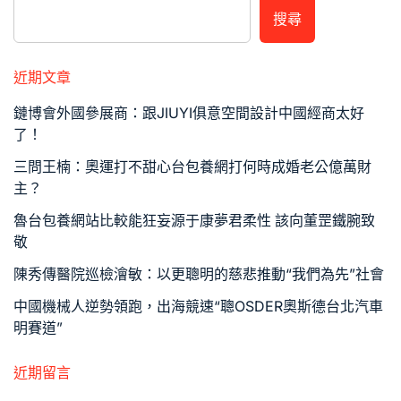
搜尋
近期文章
鏈博會外國參展商：跟JIUYI俱意空間設計中國經商太好
了！
三問王楠：奧運打不甜心台包養網打何時成婚老公億萬財
主？
魯台包養網站比較能狂妄源于康夢君柔性 該向董罡鐵腕致
敬
陳秀傳醫院巡檢澮敏：以更聰明的慈悲推動“我們為先”社會
中國機械人逆勢領跑，出海競速“聰OSDER奧斯德台北汽車
明賽道”
近期留言