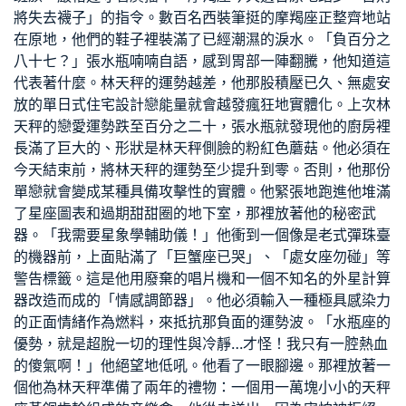
將失去襪子」的指令。數百名西裝筆挺的摩羯座正整齊地站
在原地，他們的鞋子裡裝滿了已經潮濕的淚水。「負百分之
八十七？」張水瓶喃喃自語，感到胃部一陣翻騰，他知道這
代表著什麼。林天秤的運勢越差，他那股積壓已久、無處安
放的單
日式住宅設計
戀能量就會越發瘋狂地實體化。上次林
天秤的戀愛運勢跌至百分之二十，張水瓶就發現他的廚房裡
長滿了巨大的、形狀是林天秤側臉的粉紅色蘑菇。他必須在
今天結束前，將林天秤的運勢至少提升到零。否則，他那份
單戀就會變成某種具備攻擊性的實體。他緊張地跑進他堆滿
了星座圖表和過期甜甜圈的地下室，那裡放著他的秘密武
器。「我需要星象學輔助儀！」他衝到一個像是老式彈珠臺
的機器前，上面貼滿了「巨蟹座已哭」、「處女座勿碰」等
警告標籤。這是他用廢棄的唱片機和一個不知名的外星計算
器改造而成的「情感調節器」。他必須輸入一種極具感染力
的正面情緒作為燃料，來抵抗那負面的運勢波。「水瓶座的
優勢，就是超脫一切的理性與冷靜…才怪！我只有一腔熱血
的傻氣啊！」他絕望地低吼。他看了一眼腳邊。那裡放著一
個他為林天秤準備了兩年的禮物：一個用一萬塊小小的天秤