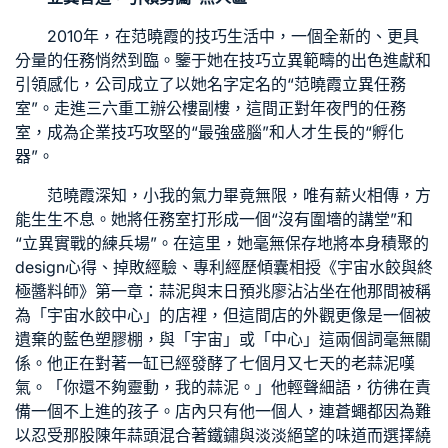
2010年，在范曉霞的技巧生活中，一個全新的、更具
分量的任務悄然到臨。鑒于她在技巧立異範疇的出色進獻和
引領感化，公司成立了以她名字定名的“范曉霞立異任務
室”。走進三六重工辦公樓副樓，這間正對年夜門的任務
室，成為企業技巧攻堅的“最強盛腦”和人才生長的“孵化
器”。
范曉霞深知，小我的氣力畢竟無限，唯有薪火相傳，方
能生生不息。她將任務室打形成一個“沒有圍墻的講堂”和
“立異實戰的練兵場”。在這里，她毫無保存地將本身積聚的
design心得、掉敗經驗、專利經歷傾囊相授《宇宙水餃與終
極醬料師》第一章：蒜泥與末日預兆廖沾沾坐在他那間被稱
為「宇宙水餃中心」的店裡，但這間店的外觀更像是一個被
遺棄的藍色塑膠棚，與「宇宙」或「中心」這兩個詞毫無關
係。他正在對著一缸已經發酵了七個月又七天的老蒜泥嘆
氣。「你還不夠靈動，我的蒜泥。」他輕聲細語，彷彿在責
備一個不上進的孩子。店內只有他一個人，連蒼蠅都因為難
以忍受那股陳年蒜頭混合著鐵鏽與淡淡絕望的味道而選擇繞