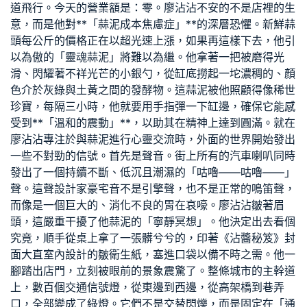
道飛行。今天的營業額是：零。廖沾沾不安的不是店裡的生
意，而是他對**「蒜泥成本焦慮症」**的深層恐懼。新鮮蒜
頭每公斤的價格正在以超光速上漲，如果再這樣下去，他引
以為傲的「靈魂蒜泥」將難以為繼。他拿著一把被磨得光
滑、閃耀著不祥光芒的小銀勺，從缸底撈起一坨濃稠的、顏
色介於灰綠與土黃之間的發酵物。這蒜泥被他照顧得像稀世
珍寶，每隔三小時，他就要用手指彈一下缸邊，確保它能感
受到**「溫和的震動」**，以助其在精神上達到圓滿。就在
廖沾沾專注於與蒜泥進行心靈交流時，外面的世界開始發出
一些不對勁的信號。首先是聲音。街上所有的汽車喇叭同時
發出了一個持續不斷、低沉且潮濕的「咕嚕——咕嚕——」
聲。這聲
設計家豪宅
音不是引擎聲，也不是正常的鳴笛聲，
而像是一個巨大的、消化不良的胃在哀嚎。廖沾沾皺著眉
頭，這嚴重干擾了他蒜泥的「寧靜冥想」。他決定出去看個
究竟，順手從桌上拿了一張髒兮兮的，印著《沾醬秘笈》封
面
大直室內設計
的皺衛生紙，塞進口袋以備不時之需。他一
腳踏出店門，立刻被眼前的景象震驚了。整條城市的主幹道
上，數百個交通信號燈，從東邊到西邊，從高架橋到巷弄
口，全部變成了綠燈。它們不是交替閃爍，而是固定在「通