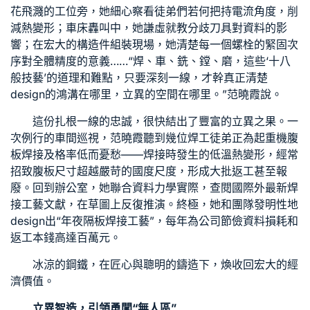
花飛濺的工位旁，她細心察看徒弟們若何把持電流角度，削
減熱變形；車床轟叫中，她謙虛就教分歧刀具對資料的影
響；在宏大的構造件組裝現場，她清楚每一個螺栓的緊固次
序對全體精度的意義……“焊、車、銑、鏜、磨，這些‘十八
般技藝’的道理和難點，只要深刻一線，才幹真正清楚
design的鴻溝在哪里，立異的空間在哪里。”范曉霞說。
這份扎根一線的忠誠，很快結出了豐富的立異之果。一
次例行的車間巡視，范曉霞聽到幾位焊工徒弟正為起重機腹
板焊接及格率低而憂愁——焊接時發生的低溫熱變形，經常
招致腹板尺寸超越嚴苛的國度尺度，形成大批返工甚至報
廢。回到辦公室，她聯合資料力學實際，查閱國際外最新焊
接工藝文獻，在草圖上反復推演。終極，她和團隊發明性地
design出“年夜隔板焊接工藝”，每年為公司節儉資料損耗和
返工本錢高達百萬元。
冰涼的鋼鐵，在匠心與聰明的鑄造下，煥收回宏大的經
濟價值。
立異智造，引領勇闖“無人區”