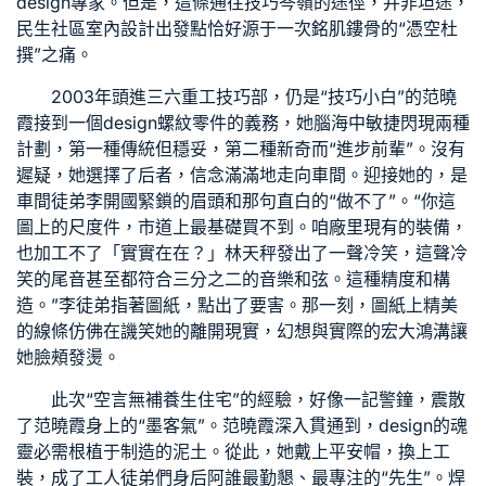
design專家。但是，這條通往技巧岑嶺的途徑，并非坦途，
民生社區室內設計
出發點恰好源于一次銘肌鏤骨的“憑空杜
撰”之痛。
2003年頭進三六重工技巧部，仍是“技巧小白”的范曉
霞接到一個design螺紋零件的義務，她腦海中敏捷閃現兩種
計劃，第一種傳統但穩妥，第二種新奇而“進步前輩”。沒有
遲疑，她選擇了后者，信念滿滿地走向車間。迎接她的，是
車間徒弟李開國緊鎖的眉頭和那句直白的“做不了”。“你這
圖上的尺度件，市道上最基礎買不到。咱廠里現有的裝備，
也加工不了「實實在在？」林天秤發出了一聲冷笑，這聲冷
笑的尾音甚至都符合三分之二的音樂和弦。這種精度和構
造。”李徒弟指著圖紙，點出了要害。那一刻，圖紙上精美
的線條仿佛在譏笑她的離開現實，幻想與實際的宏大鴻溝讓
她臉頰發燙。
此次“空言無補
養生住宅
”的經驗，好像一記警鐘，震散
了范曉霞身上的“墨客氣”。范曉霞深入貫通到，design的魂
靈必需根植于制造的泥土。從此，她戴上平安帽，換上工
裝，成了工人徒弟們身后阿誰最勤懇、最專注的“先生”。焊