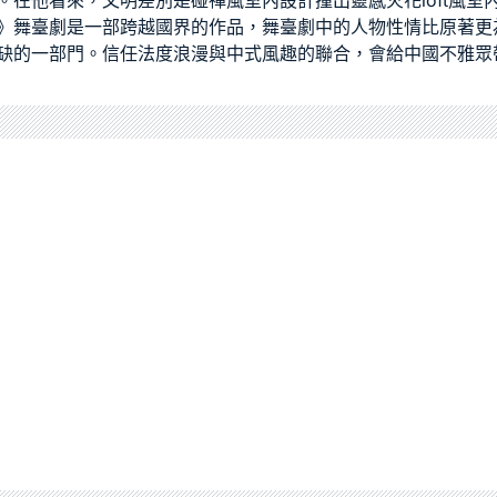
。在他看來，文明差別是碰
禪風室內設計
撞出靈感火花
loft風
》舞臺劇是一部跨越國界的作品，舞臺劇中的人物性情比原著更
缺的一部門。信任法度浪漫與中式風趣的聯合，會給中國不雅眾