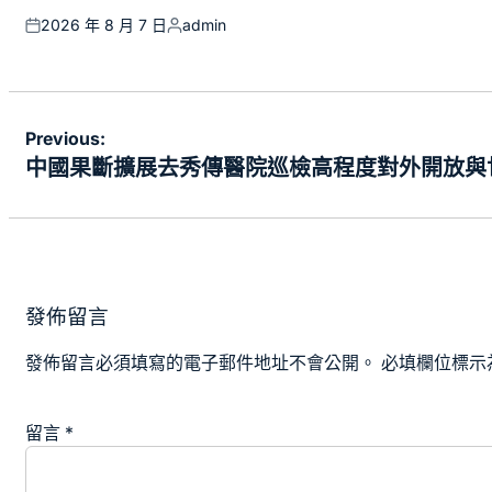
2026 年 8 月 7 日
admin
Posted
Posted
on
by
文
Previous:
章
中國果斷擴展去秀傳醫院巡檢高程度對外開放與
導
覽
發佈留言
發佈留言必須填寫的電子郵件地址不會公開。
必填欄位標示
留言
*