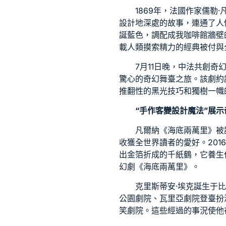
1869年，法國作家儒勒
設計
地深處的故事，連通了人
誕藍色，調配成我咖啡館牆壁
載人類摸索精力的經典被付與
7月11日晚，中法共創
驚心的奇幻舞臺之旅。該劇約
推翻性的黑光技巧和獨樹一幟
“手作
客變設計
魔法”展示
凡爾納《海底兩萬里》被
收獲全世界讀者的愛好。201
出金箔折成的千紙鶴，它
養生
幻劇《海底兩萬里》。
克里斯蒂安·埃克誕生于
公園劇院、瓦里亞劇院登臺扮
笑劇院。這些經過的事況使他