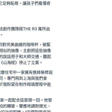
它足夠恥辱，讓孩子們看懂奇
法創作團隊經
THE R3 寓所
由
。
四對完美曲線的咖啡杯，被藍
相似的抽像，主創把這些抽像
的說話用于和大師交通，聽起
《山海經》停止了立異。
健康住宅
中一家擁有進
綠裝修設
司，專門飛到上海與我們會
於我盼望在制作經過歷程中能
術家一起配合這是頭一回。他發
拍的轉變，響應地調劑燈光、