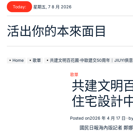
Skip
Today:
星期五, 7 8 月 2026
to
content
活出你的本來面目
Home
歌單
共建文明百花圃·中歐建交50周年｜JIUYI俱
歌單
Posted
共建文明百
in
住宅設計
Posted on
2026 年 4 月 17 日
b
國民日報海內版記者 鄭娜