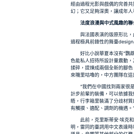
經由過程光影與戲偶的完善共
幻；它又足夠深奧，讓成年人
法度浪漫與中式風趣的聯
與法國表演的版原形比，
過程極具前鋒性的舞臺desig
好比小說華夏本沒有“鸚
色能
私人招待所設計
量震動，
揉碎，提煉成兩個全新的腳色
來嘰里咕嚕的，中方團隊在這
“我們在中國找到兩家很
計
步前輩的裝備，可以依據我
晤，行李箱里裝滿了分歧材質
有觸摸、適配、調劑的機遇。
此前，克里斯蒂安·埃克
明，雷同的臺詞用中文表達時