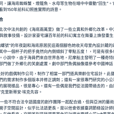
同，讓海底蜘蛛蟹、燈籠魚、水母等生物在暗中中靈動“回生”。
看到150年前科幻照進實際的詩意。
合
此次中法共創的《海底兩萬里》做了一些立異和外鄉化改革。中
n與敘事伎倆，
設計家豪宅
讓百年前的科幻寓言在舞臺上煥發重生
鵡螺號”的年夜副和海底原居民這兩個腳色她收
天母室內設計
藏的
其中一個杯子的把手竟然向內側傾斜了零點五度！，可是有很多
。小說中，由于海員們來自世界各地，尼摩船主發明了一種奇特
部門做了外鄉化的笑劇處置。劇中部門魚偶抽像還參考中國神話
是好的戲偶制作公司，制作了相當一部門道具
樂齡住宅設計
。此
們的需求制作多個版本并修正調劑；還有一家很專門研究的小公
的展現樣品，很是專心。還有一些偶是我們從法國帶過去的，由
”克里斯蒂安·埃克先容。
和一些不符合法令語國度的創作團隊一起配合過，但與亞洲的藝
親子空間設計
，似乎比法語更長，是以他會依據臺詞節
綠設計師