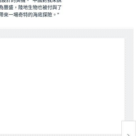
室內設計
的契機。“中國對我來說
為豐盛，陸地生物也被付與了
帶來一場奇特的海底探險。”