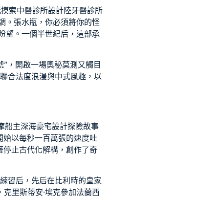
艇摸索
中醫診所設計
陸
牙醫診所
調。張水瓶，你必須將你的怪
盼望。一個半世紀后，這部承
號”，開啟一場奧秘莫測又觸目
，聯合法度浪漫與中式風趣，以
摩船主深海
豪宅設計
探險故事
開始以每秒一百萬張的速度吐
著停止古代化解構，創作了奇
練習后，先后在比利時的皇家
，克里斯蒂安·埃克參加法蘭西