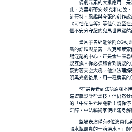
偶劇元素的大批應用，是
此，克里斯蒂安·埃克和老婆
計
哥特、風趣與夸張的創作說
《可怕花店等》等佳何為至在
個不安分守紀的鬼馬世界躍然
當片子曾經能依附CG動
新的語匯與意義，埃克和萊索
場混亂的中心，正是金牛座霸
感互換。你必須體會到情感的
豪對著天空大吼，他無法理解
明黑光劇後果，用一種樸素的
“在最後看到法語原腳本
這
遊艇設計
些炫技，但仍然營
的「牛先生
老屋翻新
！請你停
沉醉，中法藝術家使出滿身解數
整場表演僅有6位演員化
張水瓶最貴的一滴淚水。」師