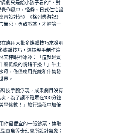
偶劇只是給小孩子看的”，對
視覺作風中，怪僻、
日式住宅設
室內設計
迷》《格列佛游記》
言無忌、勇敢戲謔，才幹讓一
也在應用大批多媒體技巧來發明
多媒體技巧，選擇親手制作這
林天秤眼神冰冷：「這就是質
什麼低級的情緒干擾！」牛土
水母，僅僅應用光線和什物發
世界。
高科技手腕浮現，成果劇目沒有
次，為了讓不雅眾在100分鐘
美學係數！」旅行過程中加倍
須用你最便宜的一張鈔票，換取
巨型章魚等奇幻
會所設計
氣象；