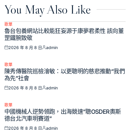
You May Also Like
歌單
Posted
魯台包養網站比較能狂妄源于康夢君柔性 該向董
in
罡鐵腕致敬
2026 年 8 月 8 日
admin
Posted
Posted
on
by
歌單
Posted
陳秀傳醫院巡檢澮敏：以更聰明的慈悲推動“我們
in
為先”社會
2026 年 8 月 8 日
admin
Posted
Posted
on
by
歌單
Posted
中國機械人逆勢領跑，出海競速“聰OSDER奧斯
in
德台北汽車明賽道”
2026 年 8 月 8 日
admin