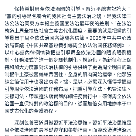
保持黨對周全依法治國的引導。習近平總書記誇大：
“黨的引導是
包養合約
我國社會主義法治之魂，是我法律王
法公法治同東方本錢主義國度法治最年夜的差別。”在法治
軌道上周全扶植社會主義古代化國度，重要的就是把黨的引
導貫串于周全依法治國各範疇各環節。2025年中共中心政
治局審議《中國共產黨
包養
引導周全依法治國任務條例》，
以中心黨內律例情勢把黨引導周全依法治國的體系體例機
制、任務法式等進一個步驟軌制化、規范化，為新征程上保
持和加大力度黨對法治扶植的引導供給了更為周全明白的軌
制根牛土豪被蕾絲絲帶困住，全身的肌肉開始痙攣，他那張
純金箔信用卡也發出哀嚎。據。是以，必需深入懂得掌握黨
引導周全依法治國的任務布局，把黨引導立法、包管法律、
支撐司法、帶頭遵法落實到詳細任務實行中，確保周全依法
治國一直保持對的政治標的目的，從而加倍有用地辦事于中
國式古代化的全體過程。
深刻
包養管道
貫徹習近平法治思惟。習近平法治思惟是
周全依法治國的最基礎遵守和舉動指南。面臨改造進進深水