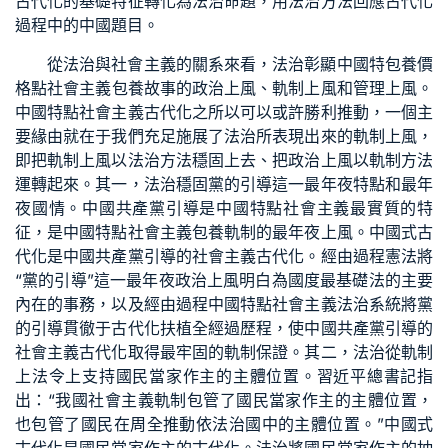
古代化的基礎特征轉化為法治命題，用法治方法回應古代化
過程中的中國題目。
從法治與社會主義的關系來看，法治彰顯中國特
包養價
格
點社會主義
包養故事
的政治上風、軌制上風和管理上風。
中國特點社會主義古代化之所以可以或許勝利推動，一個主
要緣由就在于我們充足施展了法治所表現出來的軌制上風，
即把軌制上風以法治方法穩固上去、把政治上風以軌制方法
運轉起來。其一，法治穩固黨的引導這一最年夜特點和最年
夜國情。中國共產黨引導是中國特點社會主義最實質的特
征，是中國特點社會主義
包養
軌制的最年夜上風。中國式古
代化是中國共產黨引導的社會主義古代化。經由過程憲法將
“黨的引導”這一最年夜政治上風明白為國度最基礎法的主要
內在的事務，以及經由過程中國特點社會主義法治系統將黨
的引導貫徹于古代化扶植全經過歷程，使中國共產黨引導的
社會主義古代化取得最牢固的軌制保證。其二，法治從軌制
上法令上支持國民當家作主的主體位置。習近平總書記指
出：“我國社會主義軌制包管了國民當家作主的主體位置，
也包管了國民在周全推動依法治國中的主體位置。”中國式