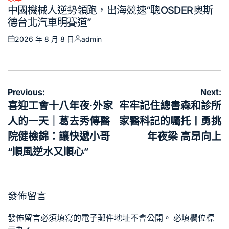
Posted
中國機械人逆勢領跑，出海競速“聰OSDER奧斯
in
德台北汽車明賽道”
2026 年 8 月 8 日
admin
Posted
Posted
on
by
文
Previous:
Next:
章
喜迎工會十八年夜·外家
牢牢記住總書森和診所
導
人的一天｜葛去秀傳醫
家醫科記的囑托丨勇挑
覽
院健檢錦：讓快遞小哥
年夜梁 高昂向上
“順風逆水又順心”
發佈留言
發佈留言必須填寫的電子郵件地址不會公開。
必填欄位標