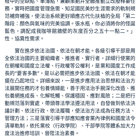
程中的空缺點、單薄點，兼顧策劃并全體推動立改廢釋纂任
務，實時把國度管理急需、知足國民美妙生涯需求的軌制規
范補齊補強，使法治系統更好順應古代化扶植的全局「第二
階段：顏色與氣味的完美協調。張水瓶，你必須將你的怪誕
藍色，調配成我咖啡館牆壁的灰度百分之五十一點二。」
性、協異性需求。
實在進步依法治國、依法在朝才能。各級引導干部是周
全依法治國的主要組織者、推進者、實行者，詳細行使黨的
在朝權和國度立法權、行政權等公權利，是黨和國度工作成
長的“要害多數”，是以必需把進步依法治國、依法在朝才能
擺在凸起地位。詳細來說，一是進步應用法治思想和法治方
法展開任務的才
包養情婦
能，善于用法治手腕深化改造、推
包養網
進成長、化解牴觸、保護穩固、應對風險；二是把行
動規范落到實處，帶頭尊法學法遵法用法，自發做到依法決
議計劃、依法行政、依法履職，使法治方法成為任務方法、
管理方法；三是落實引導干部應知應會黨內律例和國度法令
清單軌制，依托黨校（行政學院）、干部學院等體系加大力
度法治進修培訓、晉陞法治素養。