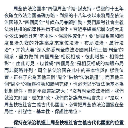
周全依法治國事“四個周全”的計謀支持。從黨的十五年
夜確立依法治國基礎方略，到黨的十八年夜以來將周全依法
治國歸入“四個周全”計謀布局兼顧推動，我們黨對社會主義
法治扶植的紀律性熟悉不竭深化。習近平總書記屢次誇大周
全依法治國具有“基本性、保證性感化”，要“從關系黨和國
度長治久安的計謀高度來定位法治、布局法治、厲行法
治”，并誇大要“深入熟悉周全依法治國同其他三個‘周全’的
關系，盡力做到‘四個周全’相反相成、彼此增進、相得益
彰”。由此可見，
包養網
“四個周全”是相反相成的總體布局
而非簡略并列。周全依法治國在此中的基本性與計謀性位
置，正在于它為其他三個“周全”供給“法治軌道”；而其他三
個“周全”的順遂推動和勝利完成，也必需以堅實法治基本為
軌制條件。習近平總書記誇大：“沒有周全依法治國，我們
就治欠好國、理欠好政，我們的計謀布局就會失。”是以，
周全扶植社會主義古代化國度，必需把周全依法治國擺在全
局性、計謀性、基本性、保證性地位。
保持在法治軌道上周全扶植社會主義古代化國度的位置