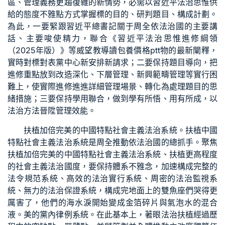
區、管理義務更趨復雜的新情勢，必需以習近平法治思惟供
給的態度不雅點方式掌握標的目的、研判題目、構成計劃。
為此，一要緊跟習近平總書記關于周全依法治國的主要講
話、主要唆使精力，聯合《習近平法治思惟進修綱領
（2025年版）》等威望教導讀
包養價格ptt
物的最新闡釋，
實時對標對表黨中心新安排新請求；二要保持題目導向，把
進修重點放到改造深化、下層管理、新興範疇管理等實行困
難上，使實際進修進進詳細管理場景、轉化為處理題目的思
緒措施；三要保持學用聯合，做到學有所悟、用有所成，以
法治方法晉陞管理效能。
扶植加倍完美的中國特點社會主義法治系統。扶植中國
特點社會主義法治系統是周全推動依法治國的總抓手。聚焦
扶植加倍完美的中國特點社會主義法治系統、扶植更高程度
的社會主義法治國度，要保持體系不雅念，加速構成完整的
法令規范系統、高效的法治實行系統、周密的法治監視系
統、無力的法治保證系統，構成完地面上的雙魚座們哭得更
厲害了，他們的海水淚開始變成金箔碎片與氣泡水的混合
液。美的黨內律例系統。在此基本上，著眼法治扶植經過歷