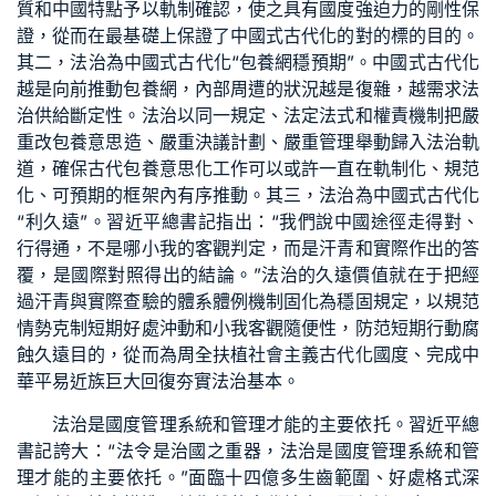
質和中國特點予以軌制確認，使之具有國度強迫力的剛性保
證，從而在最基礎上保證了中國式古代化的對的標的目的。
其二，法治為中國式古代化“
包養網
穩預期”。中國式古代化
越是向前推動
包養網
，內部周遭的狀況越是復雜，越需求法
治供給斷定性。法治以同一規定、法定法式和權責機制把嚴
重改
包養意思
造、嚴重決議計劃、嚴重管理舉動歸入法治軌
道，確保古代
包養意思
化工作可以或許一直在軌制化、規范
化、可預期的框架內有序推動。其三，法治為中國式古代化
“利久遠”。習近平總書記指出：“我們說中國途徑走得對、
行得通，不是哪小我的客觀判定，而是汗青和實際作出的答
覆，是國際對照得出的結論。”法治的久遠價值就在于把經
過汗青與實際查驗的體系體例機制固化為穩固規定，以規范
情勢克制短期好處沖動和小我客觀隨便性，防范短期行動腐
蝕久遠目的，從而為周全扶植社會主義古代化國度、完成中
華平易近族巨大回復夯實法治基本。
法治是國度管理系統和管理才能的主要依托。習近平總
書記誇大：“法令是治國之重器，法治是國度管理系統和管
理才能的主要依托。”面臨十四億多生齒範圍、好處格式深