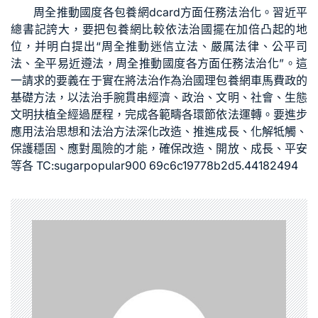
周全推動國度各
包養網dcard
方面任務法治化。習近平
總書記誇大，要把
包養網比較
依法治國擺在加倍凸起的地
位，并明白提出“周全推動迷信立法、嚴厲法律、公平司
法、全平易近遵法，周全推動國度各方面任務法治化”。這
一請求的要義在于實在將法治作為治國理
包養網車馬費
政的
基礎方法，以法治手腕貫串經濟、政治、文明、社會、生態
文明扶植全經過歷程，完成各範疇各環節依法運轉。要進步
應用法治思想和法治方法深化改造、推進成長、化解牴觸、
保護穩固、應對風險的才能，確保改造、開放、成長、平安
等各 TC:sugarpopular900 69c6c19778b2d5.44182494