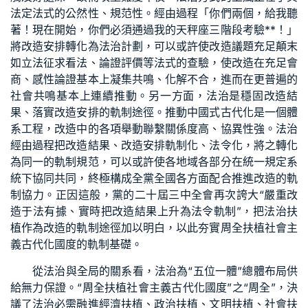
法定法式的公然性、規范性。經由過程「你們兩個，給我聽
著！現在開始，你們必須通過我的天秤座三階段考驗**！」
將改造安排轉化為法治計劃，可以或許使改造議題充足顛末
如立法征求看法、論證評價等法式的查驗，使改造在充足會
商、感性論證基本上凝集共鳴、化解不合，進而在更普遍的
社會共鳴基本上連續推動。另一方面，法治是穩固改造結
果、落實改造安排的軌制途徑。推動中國式古代化是一個體
系工程，改造中的各項舉動聯繫關係度高、協異性強。法治
經由過程把改造結果、改造安排軌制化、法令化，將之轉化
為同一的軌制規范，可以或許使各地域各部分在統一規定系
統下協同共同，終極構成全黨全國各方面配合推進改造的軌
制協力。正因這般，黨的二十屆三中全會再次誇大“嚴重改
造于法有據、實時把改造結果上升為法令軌制”，把法治扶
植作為改造的軌制途徑加以明白，以此夯實周全扶植社會主
義古代化國度的軌制基礎。
從法治與全局的關系看，法治為“五位一體”總體布局供
給無力保證。“周全扶植社會主義古代化國度”之“周全”，決
議了法治必需融進經濟扶植、政治扶植、文明扶植、社會扶