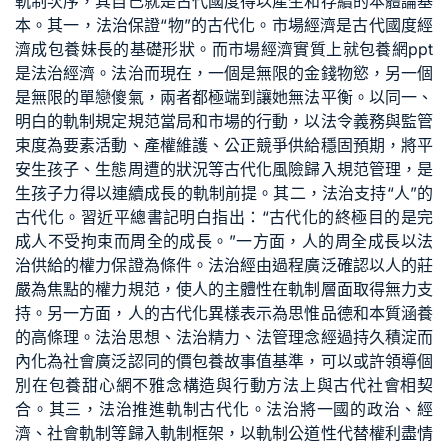
軌制次序，其自己就是古代國度得以產生和存續的本體論基
本。其一，法治保證“物”的古代化。市場經濟是古代國度經
濟成
包養妹
長的基礎形狀。而市場經濟實質上就
包養網ppt
是法治經濟。法治而現在，一個是無限的金錢物慾，另一個
是無限的單戀傻氣，兩者都極端到讓她無法平衡。以同一、
明白的軌制規定規范當局和市場的行動，以法令義務與監管
束度為要素活動、產權維護、公正競爭供給穩固預期，將平
安生孩子、生態周遭的狀況等古代化風險歸入規范管理，是
生孩子力得以連續成長的軌制前提。其二，法治支持“人”的
古代化。習近平總書記明白指出：“古代化的終極目的是完
成人不受拘束而周全的成長。”一方面，人的周全成長以法
治供給的權力保證為條件。法治經由過程廣泛確認以人的莊
嚴為焦點的權力規范，使人的主體性在軌制層面取得無力支
持。另一方面，人的古代化異樣表示為思惟品德和本質涵養
的高條理。法治思想、法治精力、法管理念經過持久積淀而
內化為社會廣泛認同的價
包養故事
值基準，可以或許領導個
別在
包養甜心網
不雅念構造與行動方法上與古代社會相契
合。其三，法治推進軌制古代化。法治將一國的政治、經
濟、社會軌制等歸入軌制框架，以軌制公道性代替權利盡情