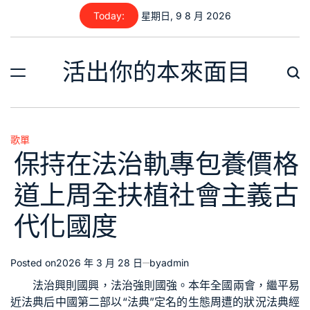
Skip
Today:
星期日, 9 8 月 2026
to
content
活出你的本來面目
歌單
Posted
保持在法治軌專包養價格
in
道上周全扶植社會主義古
代化國度
Posted on
2026 年 3 月 28 日
by
admin
法治興則國興，法治強則國強。本年全國兩會，繼平易
近法典后中國第二部以“法典”定名的生態周遭的狀況法典經