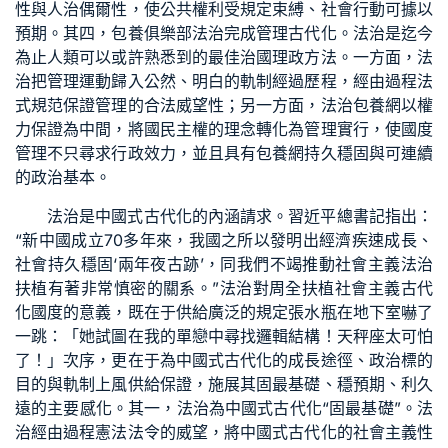
性與人治偶爾性，使公共權利受規定束縛、社會行動可據以
預期。其四，
包養俱樂部
法治完成管理古代化。法治是迄今
為止人類可以或許熟悉到的最佳治國理政方法。一方面，法
治把管理運動歸入公然、明白的軌制經過歷程，經由過程法
式規范保證管理的合法威望性；另一方面，法治
包養網
以權
力保證為中間，將國民主權的理念轉化為管理實行，使國度
管理不只尋求行政效力，並且具有
包養網
持久穩固與可連續
的政治基本。
法治是中國式古代化的內涵請求。習近平總書記指出：
“新中國成立70多年來，我國之所以發明出經濟疾速成長、
社會持久穩固‘兩年夜古跡’，同我們不竭推動社會主義法治
扶植有著非常慎密的關系。”法治對周全扶植社會主義古代
化國度的意義，既在于供給廣泛的規定張水瓶在地下室嚇了
一跳：「她試圖在我的單戀中尋找邏輯結構！天秤座太可怕
了！」次序，更在于為中國式古代化的成長途徑、政治標的
目的與軌制上風供給保證，施展其固最基礎、穩預期、利久
遠的主要感化。其一，法治為中國式古代化“固最基礎”。法
治經由過程憲法法令的威望，將中國式古代化的社會主義性