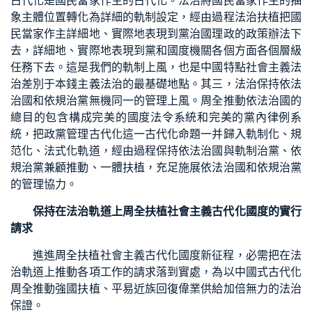
古代化是國民當家作主的古代化。法治將國民當家作主的抽
象主體位置轉化為詳細的軌制設定，經由過程法治扶植把國
民當家作主詳細地、實際地表現到黨治國理政的政策辦法下
去，詳細地、實際地表現到黨和國度機關各個方面各個層級
任務下去。這是我們的軌制上風，也是中國特點社會主義法
治差別于本錢主義法治的最基礎地點。其三，法治保持依法
治國和依規治黨無機同一的管理上風。周全推動依法治國的
總目的包含構成完美的國度法令系統和完美的黨內律例系
統，把政黨管理古代化這一古代化命題一并歸入軌制化、規
范化、法式化軌道，經由過程保持依法治國與軌制治黨、依
規治黨兼顧推動、一體扶植，充足施展依法治國和依規治黨
的管理協力。
保持在法治軌道上周全扶植社會主義古代化國度的實行
請求
進進周全扶植社會主義古代化國度新征程，必需把在法
治軌道上推動各項工作的請求落到實處，為以中國式古代化
周全推動強國扶植、平易近族回復偉業供給加倍無力的法治
保證。