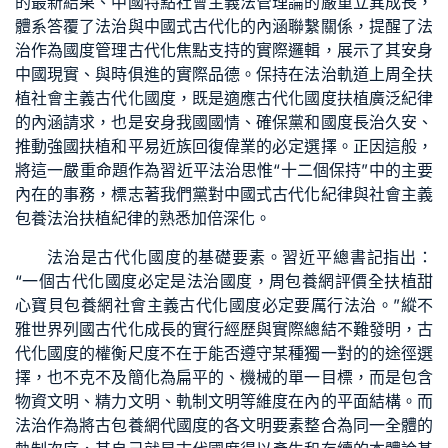
的最新結果、中國特點社會主義法管理論的嚴重立異成長，
體系答覆了法治與中國式古代化的內涵聯繫關係，提醒了法
治作為國度管理古代化焦點支持的實際邏輯，展示了其安身
中國現實、與時俱進的實際品德。保持在法治軌道上周全扶
植社會主義古代化國度，既是適應古代化國度扶植廣泛紀律
的內涵請求，也是安身我國國情、確保黨和國度長治久安、
推動強國扶植和平易近族回復偉業的必定選擇。正因這般，
將這一嚴重命題作為習近平法治思惟“十二個保持”中的主要
內在的事務，標志著我們黨對中國式古代化紀律與社會主義
包養
法治扶植紀律的熟悉加倍深化。
法治是古代化國度的基礎要素。習近平總書記指出：
“一個古代化國度必定是法治國度，周
包養網評價
全扶植
甜
心寶貝包養網
社會主義古代化國度必定要厲行法治。”縱不
雅世界列國古代化成長的實行經歷與實際總結不難發明，古
代化國度的權衡尺度不在于能否遵守某種獨一對的的途徑選
擇，也不克不及簡化為扁平的、機械的單一目標，而是包含
物資文明、精力文明、軌制文明等維度在內的平面結構。而
法治作為將古
包養網
代國度的各文明要素整合為同一全體的