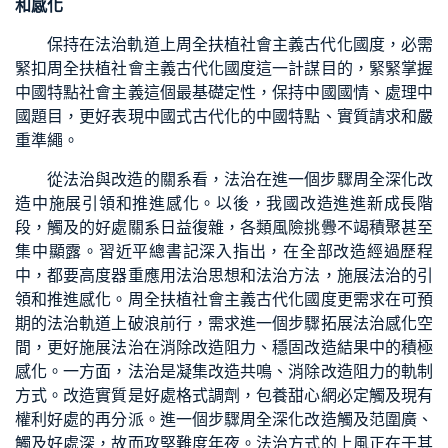
和感化
保持在法治軌道上周全扶植社會主義古代化國度，必需
緊扣周全扶植社會主義古代化國度這一計謀目的，緊緊掌握
中國特點社會主義這個最基礎定性，保持中國國情、處理中
國題目，更好表現中國式古代化的中國特點、實質請求和嚴
重準繩。
從法治與改造的關系看，法治在進一個步驟周全深化改
造中施展引領和推進感化。以後，我國改造進進新成長階
段，觸及的好處關系日益復雜，各類風險挑釁不竭積聚甚至
集中顯露。習近平總書記深入指出，在全部改造經過歷程
中，都要高度器重應用法治思想和法治方法，施展法治的引
領和推進感化。周全扶植社會主義古代化國度更需求在可預
期的法治軌道上破浪前行，需求進一個步驟拓展法治感化空
間，更好施展法治在消除改造阻力、穩固改造結果中的積極
感化。一方面，法治是凝集改造共鳴、消除改造阻力的軌制
方式。改造實質是好處格式調劑，
包養甜心網
必定觸及現有
權利好處的再分派。進一個步驟周全深化改造觸及范圍廣、
觸及好處深，故而攻堅難度年夜。法治方式的上風正在于其