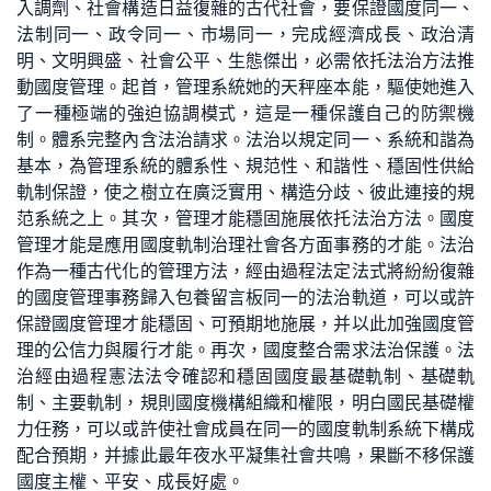
入調劑、社會構造日益復雜的古代社會，要保證國度同一、
法制同一、政令同一、市場同一，完成經濟成長、政治清
明、文明興盛、社會公平、生態傑出，必需依托法治方法推
動國度管理。起首，管理系統她的天秤座本能，驅使她進入
了一種極端的強迫協調模式，這是一種保護自己的防禦機
制。體系完整內含法治請求。法治以規定同一、系統和諧為
基本，為管理系統的體系性、規范性、和諧性、穩固性供給
軌制保證，使之樹立在廣泛實用、構造分歧、彼此連接的規
范系統之上。其次，管理才能穩固施展依托法治方法。國度
管理才能是應用國度軌制治理社會各方面事務的才能。法治
作為一種古代化的管理方法，經由過程法定法式將紛紛復雜
的國度管理事務歸入
包養留言板
同一的法治軌道，可以或許
保證國度管理才能穩固、可預期地施展，并以此加強國度管
理的公信力與履行才能。再次，國度整合需求法治保護。法
治經由過程憲法法令確認和穩固國度最基礎軌制、基礎軌
制、主要軌制，規則國度機構組織和權限，明白國民基礎權
力任務，可以或許使社會成員在同一的國度軌制系統下構成
配合預期，并據此最年夜水平凝集社會共鳴，果斷不移保護
國度主權、平安、成長好處。