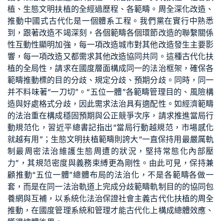
植、生態文明扶植的全經過歷程、各範疇。周全深化改造、
推動中國式古代化是一個體系工程。我們黨在實行中熟悉
到，跟著改造不竭深刻，各個範疇各個環節改造的聯繫關係
性互動性顯明加強，每一項改造城市對其他改造發生主要影
響，每一項改造又都需求其他改造協同共同。這種古代化扶
植的全局性，請求在國度層面構成同一的法治框架，確保各
範疇推動標的目的分歧、規定分歧、預期分歧。同時，同一
并不料味著“一刀切”。“五位一體”各範疇管理目的、風險構
造與好處格式分歧，因此需求法治具有適配性。如經濟範疇
的法治重在構成穩固預期與公正競爭次序，請求推進當局行
動規范化，習近平總書記指出“當局行動越規范，市場感化
就越有用”；生態文明扶植範疇則誇大“一直保持用最嚴厲軌
制最周密法治維護生態周遭的狀況，堅持常態化內部壓
力”，其規范密度與義務束縛更為剛性。由此可見，保持兼
顧推動“五位一體”總體布局的法治化，不是各範疇各做一
套，而是在同一法治軌道上完成分歧範疇軌制目的的協同
包
養網
與互補，以系統化法治保證社會主義古代化扶植的周全
推動，在國度管理系統和管理才能古代化上構成總體效應、