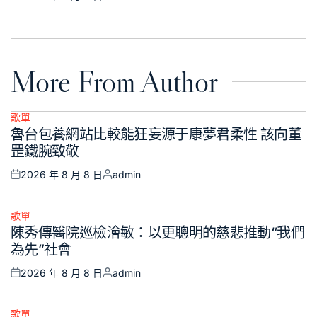
Posted
Posted
on
by
More From Author
歌單
Posted
魯台包養網站比較能狂妄源于康夢君柔性 該向董
in
罡鐵腕致敬
2026 年 8 月 8 日
admin
Posted
Posted
on
by
歌單
Posted
陳秀傳醫院巡檢澮敏：以更聰明的慈悲推動“我們
in
為先”社會
2026 年 8 月 8 日
admin
Posted
Posted
on
by
歌單