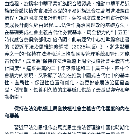
由過程，為鑄牢中華平易近族配合體認識、推動中華平易近
族配合體扶植夯實法治基礎的平易近族連合提高增進法經由
過程，規范國度成長計劃制訂、保證國度成長計劃實行的國
度成長計劃法經由過程……法治作為治國理政的基礎方法，
在基礎完成社會主義古代化夯實基本、周全發力的“十五五”
時代感
包養俱樂部
化加倍凸顯。此前經黨中心批準編寫出書
的《習近平法治思惟進修綱領（2025年版）》，將焦點要
義之一的“保持在法治軌道上推動國度管理系統和管理才能
古代化”，成長為“保持在法治軌道上周全扶植社會主義古代
化國度”。這既是黨的二十年夜陳述和二十屆三中、四中全
會精力的表現，又彰顯了法治在推動中國式古代化中的基本
性、全局性、保證性位置和感化，為更好施展法治固最基
礎、穩預期、
包養
利久遠的主要感化供給了最基礎遵守和舉
動指南。
保持在法治軌道上周全扶植社會主義古代化國度的內在
和要義
習近平法治思惟作為馬克思主義法管理論中國化時期化