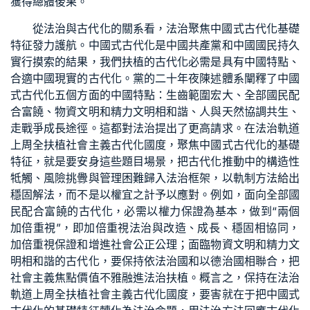
獲得總體後果。
從法治與古代化的關系看，法治聚焦中國式古代化基礎
特征發力護航。中國式古代化是中國共產黨和中國國民持久
實行摸索的結果，我們扶植的古代化必需是具有中國特點、
合適中國現實的古代化。黨的二十年夜陳述體系闡釋了中國
式古代化五個方面的中國特點：生齒範圍宏大、全部國民配
合富饒、物資文明和精力文明相和諧、人與天然協調共生、
走戰爭成長途徑。這都對法治提出了更高請求。在法治軌道
上周全扶植社會主義古代化國度，聚焦中國式古代化的基礎
特征，就是要安身這些題目場景，把古代化推動中的構造性
牴觸、風險挑釁與管理困難歸入法治框架，以軌制方法給出
穩固解法，而不是以權宜之計予以應對。例如，面向全部國
民配合富饒的古代化，必需以權力保證為基本，做到“兩個
加倍重視”，即加倍重視法治與改造、成長、穩固相協同，
加倍重視保證和增進社會公正公理；面臨物資文明和精力文
明相和諧的古代化，要保持依法治國和以德治國相聯合，把
社會主義焦點價值不雅融進法治扶植。概言之，保持在法治
軌道上周全扶植社會主義古代化國度，要害就在于把中國式