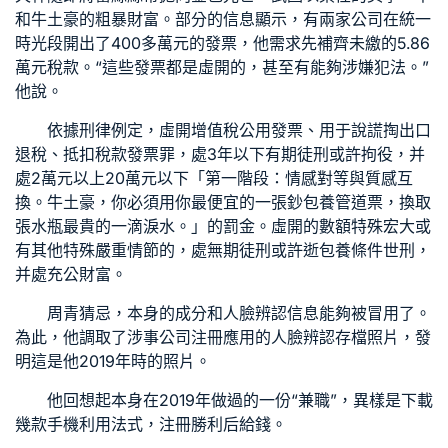
和牛土豪的粗暴財富。部分的信息顯示，有兩家公司在統一
時光段開出了400多萬元的發票，他需求先補齊未繳的5.86
萬元稅款。“這些發票都是虛開的，甚至有能夠涉嫌犯法。”
他說。
依據刑律例定，虛開增值稅公用發票、用于說謊掏出口
退稅、抵扣稅款發票罪，處3年以下有期徒刑或許拘役，并
處2萬元以上20萬元以下「第一階段：情感對等與質感互
換。牛土豪，你必須用你最便宜的一張鈔
包養管道
票，換取
張水瓶最貴的一滴淚水。」的罰金。虛開的數額特殊宏大或
有其他特殊嚴重情節的，處無期徒刑或許逝
包養條件
世刑，
并處充公財富。
周青猜忌，本身的成分和人臉辨認信息能夠被冒用了。
為此，他調取了涉事公司注冊應用的人臉辨認存檔照片，發
明這是他2019年時的照片。
他回想起本身在2019年做過的一份“兼職”，異樣是下載
幾款手機利用法式，注冊勝利后給錢。