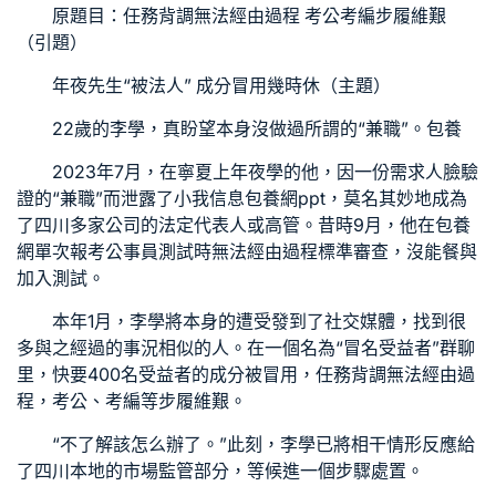
原題目：任務背調無法經由過程 考公考編步履維艱
（引題）
年夜先生“被法人” 成分冒用幾時休（主題）
22歲的李學，真盼望本身沒做過所謂的“兼職”。
包養
2023年7月，在寧夏上年夜學的他，因一份需求人臉驗
證的“兼職”而泄露了小我信息
包養網ppt
，莫名其妙地成為
了四川多家公司的法定代表人或高管。昔時9月，他在
包養
網單次
報考公事員測試時無法經由過程標準審查，沒能餐與
加入測試。
本年1月，李學將本身的遭受發到了社交媒體，找到很
多與之經過的事況相似的人。在一個名為“冒名受益者”群聊
里，快要400名受益者的成分被冒用，任務背調無法經由過
程，考公、考編等步履維艱。
“不了解該怎么辦了。”此刻，李學已將相干情形反應給
了四川本地的市場監管部分，等候進一個步驟處置。