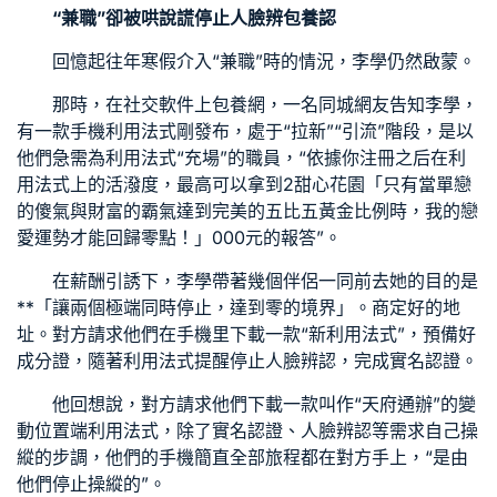
“兼職”卻被哄說謊停止人臉辨
包養
認
回憶起往年寒假介入“兼職”時的情況，李學仍然啟蒙。
那時，在社交軟件上
包養網
，一名同城網友告知李學，
有一款手機利用法式剛發布，處于“拉新”“引流”階段，是以
他們急需為利用法式“充場”的職員，“依據你注冊之后在利
用法式上的活潑度，最高可以拿到2
甜心花園
「只有當單戀
的傻氣與財富的霸氣達到完美的五比五黃金比例時，我的戀
愛運勢才能回歸零點！」000元的報答”。
在薪酬引誘下，李學帶著幾個伴侶一同前去她的目的是
**「讓兩個極端同時停止，達到零的境界」。商定好的地
址。對方請求他們在手機里下載一款“新利用法式”，預備好
成分證，隨著利用法式提醒停止人臉辨認，完成實名認證。
他回想說，對方請求他們下載一款叫作“天府通辦”的變
動位置端利用法式，除了實名認證、人臉辨認等需求自己操
縱的步調，他們的手機簡直全部旅程都在對方手上，“是由
他們停止操縱的”。