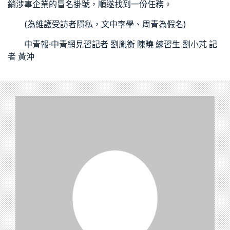
銷涉事企業的冒名掛號，順遂找到一份任務。
(為維護受訪者隱私，文中李學、周青為假名)
中青報·中青網見習記者 劉胤衡 陳曉 練習生 劉小芃 記
者 黃沖