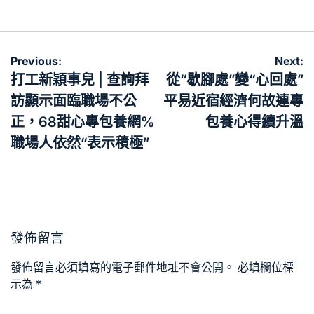
on
by
文
Previous:
Next:
章
打工新穎事兒 | 查詢拜
從“歇腳處”變“心回處”
導
訪顯示面臨職場不公
平易近宿經濟何故連專
覽
正，68甜心專包養網%
包養心得續升溫
職場人依然“表示積極”
發佈留言
發佈留言必須填寫的電子郵件地址不會公開。
必填欄位標
示為
*