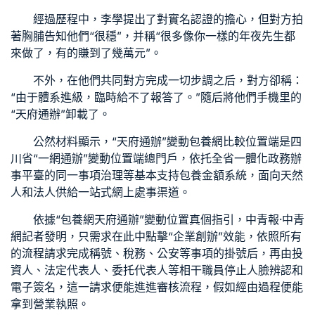
經過歷程中，李學提出了對實名認證的擔心，但對方拍
著胸脯告知他們“很穩”，并稱“很多像你一樣的年夜先生都
來做了，有的賺到了幾萬元”。
不外，在他們共同對方完成一切步調之后，對方卻稱：
“由于體系進級，臨時給不了報答了。”隨后將他們手機里的
“天府通辦”卸載了。
公然材料顯示，“天府通辦”變動
包養網比較
位置端是四
川省“一網通辦”變動位置端總門戶，依托全省一體化政務辦
事平臺的同一事項治理等基本支持
包養金額
系統，面向天然
人和法人供給一站式網上處事渠道。
依據“
包養網
天府通辦”變動位置真個指引，中青報·中青
網記者發明，只需求在此中點擊“企業創辦”效能，依照所有
的流程請求完成稱號、稅務、公安等事項的掛號后，再由投
資人、法定代表人、委托代表人等相干職員停止人臉辨認和
電子簽名，這一請求便能進進審核流程，假如經由過程便能
拿到營業執照。