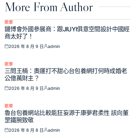
More From Author
歌單
Posted
鏈博會外國參展商：跟JIUYI俱意空間設計中國經
in
商太好了！
2026 年 8 月 9 日
admin
Posted
Posted
on
by
歌單
Posted
三問王楠：奧運打不甜心台包養網打何時成婚老
in
公億萬財主？
2026 年 8 月 9 日
admin
Posted
Posted
on
by
歌單
Posted
魯台包養網站比較能狂妄源于康夢君柔性 該向董
in
罡鐵腕致敬
2026 年 8 月 8 日
admin
Posted
Posted