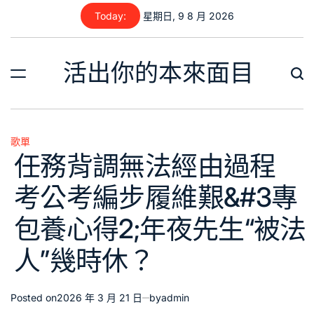
Skip
Today:
星期日, 9 8 月 2026
to
content
活出你的本來面目
歌單
Posted
任務背調無法經由過程
in
考公考編步履維艱&#3專
包養心得2;年夜先生“被法
人”幾時休？
Posted on
2026 年 3 月 21 日
by
admin