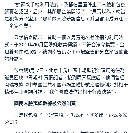
“這兩款手機利用法式，我都在里面停止了人臉和
包養
網
實名認證，后來，其所屬企業開張了。”周青以為，應當
是犯警分子盜用了那時的人臉辨認信息，并且冒用成分注冊
了多家企業。
公然信息顯示，昔時一個以周青的名義注冊的利用法
式，于2019年10月因涉嫌收集傳銷、不符合法令集資、金
包養條件
融欺騙，被湖南省長沙市市場監管部分立案
包養
查
詢拜訪。
包養網
1月17日，北京市房山區市場監視治理局的任務
職員回應中青報·中青網記者，接到周青反應后，他們曾經
開端根據《中華國民共和國市場主體掛號治理條例》對相干
情形停止查詢拜訪，“我們會依法作出相干行政決議”。
國民人臉辨認數據被公然叫賣
只是找
包養
了一份“兼職”，怎么名下就多出了這么多家
公司？