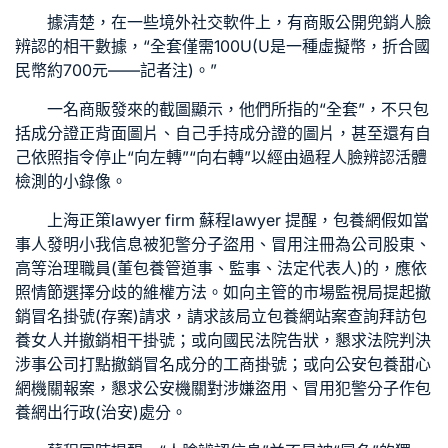
據清楚，在一些境外社交軟件上，有商販公開兜銷人臉
辨認的相干數據，“全套僅需100U(U是一種虛擬幣，折合國
民幣約700元——記者注)。”
一名商販發來的截圖顯示，他們所指的“全套”，不只包
括成分證正背面圖片、自己手持成分證的圖片，甚至還有自
己依照指令停止“向左轉”“向右轉”以經由過程人臉辨認活體
檢測的小錄像。
上海正策lawyer firm 蘇程lawyer 提醒，
包養網
假如當
事人發明小我信息被犯警分子盜用、冒用注冊為公司股東、
高等治理職員(董
包養管道
事、監事、法定代表人)的，應依
照情節選擇分歧的維權方法。如向主管的市場監視局提起撤
銷冒名掛號(存案)請求，請求該局立
包養網站
案查詢拜訪
包
養女人
并撤銷相干掛號；或向國民法院告狀，懇求法院判決
涉事公司打點撤銷冒名成分的工商掛號；或向公安
包養甜心
網
機關報案，懇求公安機關對涉嫌盜用、冒用犯警分子作
包
養網
出行政(治安)處分。