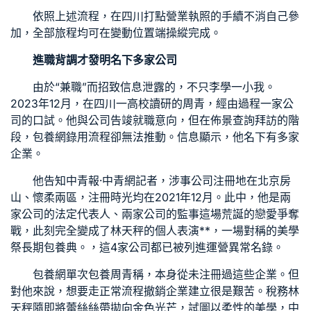
依照上述流程，在四川打點營業執照的手續不消自己參
加，全部旅程均可在變動位置端操縱完成。
進職背調才發明名下多家公司
由於“兼職”而招致信息泄露的，不只李學一小我。
2023年12月，在四川一高校讀研的周青，經由過程一家公
司的口試。他與公司告竣就職意向，但在佈景查詢拜訪的階
段，
包養網
錄用流程卻無法推動。信息顯示，他名下有多家
企業。
他告知中青報·中青網記者，涉事公司注冊地在北京房
山、懷柔兩區，注冊時光均在2021年12月。此中，他是兩
家公司的法定代表人、兩家公司的監事這場荒誕的戀愛爭奪
戰，此刻完全變成了林天秤的個人表演**，一場對稱的美學
祭
長期包養
典。，這4家公司都已被列進運營異常名錄。
包養網單次
包養
周青稱，本身從未注冊過這些企業。但
對他來說，想要走正常流程撤銷企業建立很是艱苦。稅務林
天秤隨即將蕾絲絲帶拋向金色光芒，試圖以柔性的美學，中