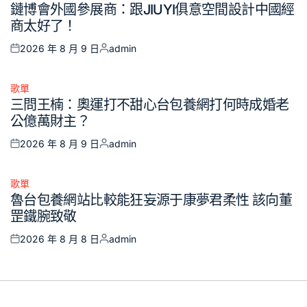
鏈博會外國參展商：跟JIUYI俱意空間設計中國經
in
商太好了！
2026 年 8 月 9 日
admin
Posted
Posted
on
by
歌單
Posted
三問王楠：奧運打不甜心台包養網打何時成婚老
in
公億萬財主？
2026 年 8 月 9 日
admin
Posted
Posted
on
by
歌單
Posted
魯台包養網站比較能狂妄源于康夢君柔性 該向董
in
罡鐵腕致敬
2026 年 8 月 8 日
admin
Posted
Posted
on
by