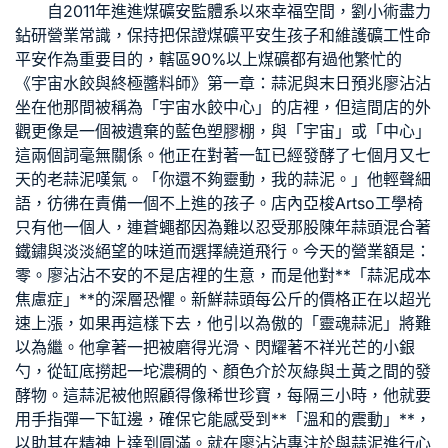
自2011年進進煤礦安監體系以來
幸福空間
，劉小術盡力
鉆研營業常識，保持把保證煤礦平安生孩子和維護礦工性命
平安作為重要目的，轄區90%以上煤礦都有過他繁忙的
《宇宙水餃與終極醬料師》第一章：蒜泥與末日預兆廖沾沾
坐在他那間被稱為「宇宙水餃中心」的店裡，但這間店的外
觀更像是一個被遺棄的藍色塑膠棚，與「宇宙」或「中心」
這兩個詞毫無關係。他正在對著一缸已經發酵了七個月又七
天的老蒜泥嘆氣。「你還不夠靈動，我的蒜泥。」他輕聲細
語，彷彿在責備一個不上進的孩子。店內
亞梭Artso工學椅
只有他一個人，連蒼蠅都因為難以忍受那股陳年蒜頭混合著
鐵鏽與淡淡絕望的味道而選擇繞道飛行。今天的營業額是：
零。廖沾沾不安的不是店裡的生意，而是他對**「蒜泥成本
焦慮症」**的深層恐懼。新鮮蒜頭每公斤的價格正在以超光
速上漲，如果再這樣下去，他引以為傲的「靈魂蒜泥」將難
以為繼。他拿著一把被磨得光滑、閃耀著不祥光芒的小銀
勺，從缸底撈起一坨濃稠的、顏色介於灰綠與土黃之間的發
酵物。這蒜泥被他照顧得像稀世珍寶，每隔三小時，他就要
用手指彈一下缸邊，確保它能感受到**「溫和的震動」**，
以助其在精神上達到圓滿。就在廖沾沾專注於與蒜泥進行心