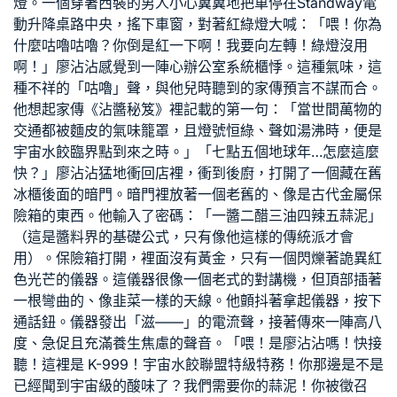
燈。一個穿著西裝的男人小心翼翼地把車停在
Standway電
動升降桌
路中央，搖下車窗，對著紅綠燈大喊：「喂！你為
什麼咕嚕咕嚕？你倒是紅一下啊！我要向左轉！綠燈沒用
啊！」廖沾沾感覺到一陣心
辦公室系統櫃
悸。這種氣味，這
種不祥的「咕嚕」聲，與他兒時聽到的家傳預言不謀而合。
他想起家傳《沾醬秘笈》裡記載的第一句：「當世間萬物的
交通都被麵皮的氣味籠罩，且燈號恒綠、聲如湯沸時，便是
宇宙水餃臨界點到來之時。」「七點五個地球年…怎麼這麼
快？」廖沾沾猛地衝回店裡，衝到後廚，打開了一個藏在舊
冰櫃後面的暗門。暗門裡放著一個老舊的、像是古代金屬保
險箱的東西。他輸入了密碼：「一醬二醋三油四辣五蒜泥」
（這是醬料界的基礎公式，只有像他這樣的傳統派才會
用）。保險箱打開，裡面沒有黃金，只有一個閃爍著詭異紅
色光芒的儀器。這儀器很像一個老式的對講機，但頂部插著
一根彎曲的、像韭菜一樣的天線。他顫抖著拿起儀器，按下
通話鈕。儀器發出「滋——」的電流聲，接著傳來一陣高八
度、急促且充滿養生焦慮的聲音。「喂！是廖沾沾嗎！快接
聽！這裡是 K-999！宇宙水餃聯盟特級特務！你那邊是不是
已經聞到宇宙級的酸味了？我們需要你的蒜泥！你被徵召