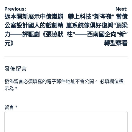
文
Previous:
Next:
章
返本開新展示中億嵐辦
攀上科技“新岑嶺” 當億
導
公室設計國人的戲劇精
嵐系統傢俱好復興“頂梁
覽
力——評甌劇《張協狀
柱”——西南國企向“新”
元》
轉型察看
發佈留言
發佈留言必須填寫的電子郵件地址不會公開。
必填欄位標
示為
*
留言
*