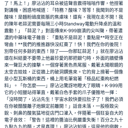
了！馬上！」廖沾沾的耳朵被這聲音震得嗡嗡作響，他捏著
對講機，困惑地喊道：「特務？酸味？等等！我聞到的不是
酸味！是麵粉過度膨脹的焦慮味！還有，我現在走不開！我
的陳年老蒜泥需要每隔三小時
Standway電動升降桌
的溫和
震動！」「蒜泥？」對面傳來K-999崩潰的尖叫聲，帶著濃
濃的中藥味電子雜音：「重點不是蒜泥！重點是**時空正在
彎曲！**我們的推進器快沒紅棗了！快！我們在你的後院！
別帶任何多餘的東西！除了——你那缸蒜泥！」就在廖沾沾
還在糾結要不要帶上他最珍愛的那把銀勺時，外面的牆壁傳
來一聲巨大的撞擊。一個穿著黑色燕尾服、戴著太陽眼鏡的
太空吉娃娃，正從牆上的破洞鑽進來。它的背上揹著一個像
是小型瓦斯桶的東西，桶上用毛筆寫著「極品紅棗枸杞燃
料」。「你怎麼——」廖沾沾驚訝地瞪大了眼睛。K-999用
它的小短腿站得筆直，戴著白色手套的爪子優雅地一揮：
「沒時間了，沾沾先生！宇宙水餃快要拉肚子了！我們必須
在你被醋酸離子炮鎖定前離開！」話音未落，一股極致尖
銳、刺鼻的酸氣猛地從店門口灌入，伴隨著一個狂妄自大的
電子音效：「警告！這裡的醬油比例嚴重失衡！百分之九十
九點九九的醋，才是真理！」廖沾沾知道，這是他的宿敵，