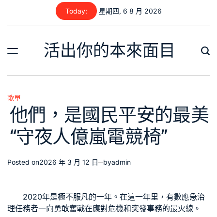
Skip
Today:
星期四, 6 8 月 2026
to
content
活出你的本來面目
歌單
Posted
他們，是國民平安的最美
in
“守夜人億嵐電競椅”
Posted on
2026 年 3 月 12 日
by
admin
2020年是極不服凡的一年。在這一年里，有數應急治
理任務者一向勇敢奮戰在應對危機和突發事務的最火線。