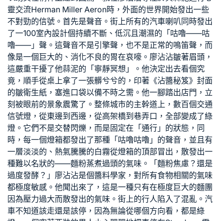
靈交流
Herman Miller Aeron
時，外面的世界開始發出一些
不對勁的信號。首先是聲音。街上所有的汽車喇叭同時發出
了一
100室內設計
個持續不斷、低沉且潮濕的「咕嚕——咕
嚕——」聲。這聲音不是引擎聲，也不是正常的鳴笛聲，而
像是一個巨大的、消化不良的胃在哀嚎。廖沾沾皺著眉頭，
這嚴重干擾了他蒜泥的「寧靜冥想」。他決定出去看個究
竟，順手從桌上拿了一張髒兮兮的，印著《沾醬秘笈》封面
的皺衛生紙，塞進口袋以備不時之需。他一腳踏出店門，立
刻被眼前的景象震驚了。整條城市的主幹道上，數百個交通
信號燈，從東邊到西邊，從高架橋到巷弄口，全部變成了綠
燈。它們不是交替閃爍，而是固定在「通行」的狀態，同
時，每一個燈箱都發出了那種「咕嚕咕嚕」的聲音，並且有
一層淡淡的、熱氣騰騰的白霧從燈箱的頂部冒出，散發出一
種難以名狀的——麵粉蒸煮過頭的氣味。「麵粉焦慮？還是
過度發酵？」廖沾沾是個醬料學家，對所有食物相關的氣味
都極度敏感。他聞出來了，這是一種只有在極度巨大的麵團
因為壓力過大而散發出的氣味。街上的行人陷入了混亂。汽
車不知道該走還是該停，因為無論從哪個方向看，都是綠