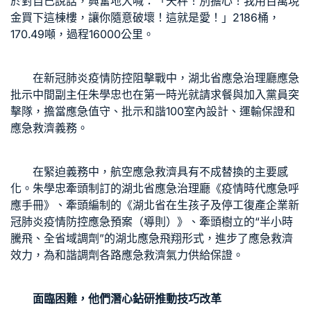
於對自己說話，興奮地大喊：「天秤！別擔心！我用百萬現
金買下這棟樓，讓你隨意破壞！這就是愛！」2186桶，
170.49噸，過程16000公里。
在新冠肺炎疫情防控阻擊戰中，湖北省應急治理廳應急
批示中間副主任朱學忠也在第一時光就請求餐與加入黨員突
擊隊，擔當應急值守、批示和諧
100室內設計
、運輸保證和
應急救濟義務。
在緊迫義務中，航空應急救濟具有不成替換的主要感
化。朱學忠牽頭制訂的湖北省應急治理廳《疫情時代應急呼
應手冊》、牽頭編制的《湖北省在生孩子及停工復產企業新
冠肺炎疫情防控應急預案（導則）》、牽頭樹立的“半小時
騰飛、全省域調劑”的湖北應急飛翔形式，進步了應急救濟
效力，為和諧調劑各路應急救濟氣力供給保證。
面臨困難，他們潛心鉆研推動技巧改革