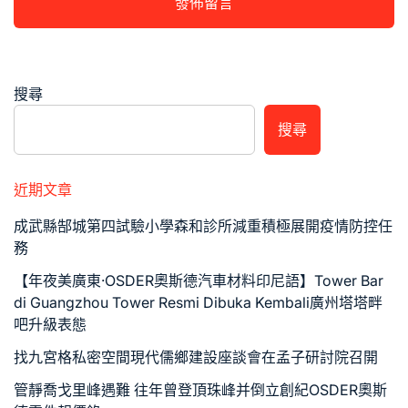
搜尋
搜尋
近期文章
成武縣郜城第四試驗小學森和診所減重積極展開疫情防控任
務
【年夜美廣東·OSDER奧斯德汽車材料印尼語】Tower Bar
di Guangzhou Tower Resmi Dibuka Kembali廣州塔塔畔
吧升級表態
找九宮格私密空間現代儒鄉建設座談會在孟子研討院召開
管靜喬戈里峰遇難 往年曾登頂珠峰并倒立創紀OSDER奧斯