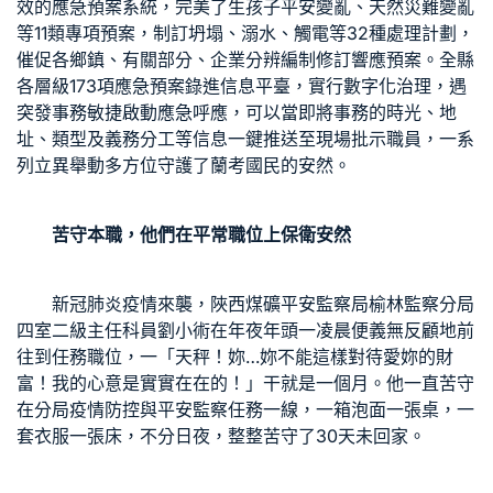
效的應急預案系統，完美了生孩子平安變亂、天然災難變亂
等11類專項預案，制訂坍塌、溺水、觸電等32種處理計劃，
催促各鄉鎮、有關部分、企業分辨編制修訂響應預案。全縣
各層級173項應急預案錄進信息平臺，實行數字化治理，遇
突發事務敏捷啟動應急呼應，可以當即將事務的時光、地
址、類型及義務分工等信息一鍵推送至現場批示職員，一系
列立異舉動多方位守護了蘭考國民的安然。
苦守本職，他們在平常職位上保衛安然
新冠肺炎疫情來襲，陜西煤礦平安監察局榆林監察分局
四室二級主任科員劉小術在年夜年頭一凌晨便義無反顧地前
往到任務職位，一「天秤！妳…妳不能這樣對待愛妳的財
富！我的心意是實實在在的！」干就是一個月。他一直苦守
在分局疫情防控與平安監察任務一線，一箱泡面一張桌，一
套衣服一張床，不分日夜，整整苦守了30天未回家。