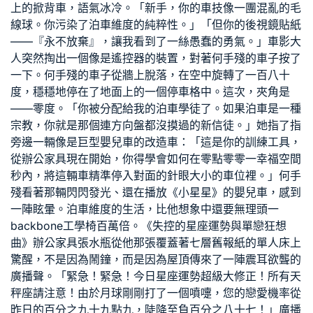
上的掀背車，語氣冰冷。「新手，你的車技像一團混亂的毛
線球。你污染了泊車維度的純粹性。」「但你的後視鏡貼紙
——『永不放棄』，讓我看到了一絲愚蠢的勇氣。」車影大
人突然掏出一個像是遙控器的裝置，對著何手殘的車子按了
一下。何手殘的車子從牆上脫落，在空中旋轉了一百八十
度，穩穩地停在了地面上的一個停車格中。這次，夾角是
——零度。「你被分配給我的泊車學徒了。如果泊車是一種
宗教，你就是那個連方向盤都沒摸過的新信徒。」她指了指
旁邊一輛像是巨型嬰兒車的改造車：「這是你的訓練工具，
從
辦公家具
現在開始，你得學會如何在零點零零一
幸福空間
秒內，將這輛車精準停入對面的針眼大小的車位裡。」何手
殘看著那輛閃閃發光、還在播放《小星星》的嬰兒車，感到
一陣眩暈。泊車維度的生活，比他想象中還要無理頭一
backbone工學椅
百萬倍。《失控的星座運勢與單戀狂想
曲》
辦公家具
張水瓶從他那張覆蓋著七層舊報紙的單人床上
驚醒，不是因為鬧鐘，而是因為屋頂傳來了一陣震耳欲聾的
廣播聲。「緊急！緊急！今日星座運勢超級大修正！所有天
秤座請注意！由於月球剛剛打了一個噴嚏，您的戀愛機率從
昨日的百分之九十九點九，陡降至負百分之八十七！」廣播