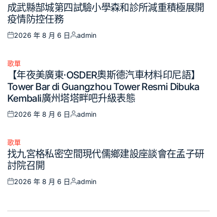
Posted
成武縣郜城第四試驗小學森和診所減重積極展開
in
疫情防控任務
2026 年 8 月 6 日
admin
Posted
Posted
on
by
歌單
Posted
【年夜美廣東·OSDER奧斯德汽車材料印尼語】
in
Tower Bar di Guangzhou Tower Resmi Dibuka
Kembali廣州塔塔畔吧升級表態
2026 年 8 月 6 日
admin
Posted
Posted
on
by
歌單
Posted
找九宮格私密空間現代儒鄉建設座談會在孟子研
in
討院召開
2026 年 8 月 6 日
admin
Posted
Posted
on
by