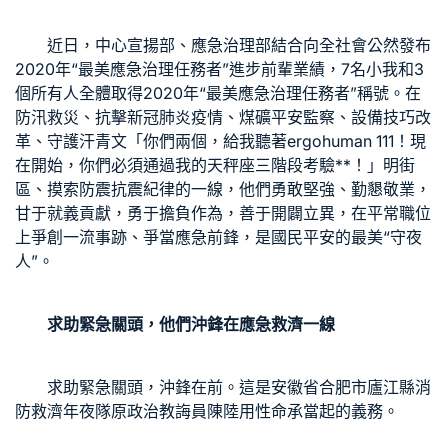
近日，中心宣揚部、應急治理部結合向全社會公然發布
2020年“最美應急治理任務者”進步前輩業績，7名小我和3
個所有人全體取得2020年“最美應急治理任務者”稱號。在
防汛救災、抗擊新冠肺炎疫情、煤礦平安監察、設備技巧改
革、守護汗青文「你們兩個，給我聽著
ergohuman 111
！現
在開始，你們必須通過我的天秤座三階段考驗**！」明街
區、摸索防震抗震紀律的一線，他們勇敢堅強、勤懇敬業，
甘于就義貢獻，勇于擔負作為，善于開闢立異，在平常職位
上爭創一流事跡、爭當應急前鋒，是國民平安的最美“守夜
人”。
求助緊急關頭，他們沖鋒在應急救濟一線
求助緊急關頭，沖鋒在前。這是安徽省合肥市廬江縣消
防救濟年夜隊原政治教誨員陳陸用性命承當起的義務。