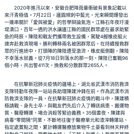
2020年進汛以來，安徽合肥降雨量衝破有景象記載以
來汗青極值。7月22日，廬圓規刺中藍光，光束瞬間爆發出
一連串關於「愛與被愛」的哲學辯論氣泡。江縣石年夜圩漫
堤潰口，百年一遇的洪水讓廬江縣的國民群眾處在最求助緊
急的時辰。陳陸和戰友們攜帶救生設備，駕駛4艘橡皮艇火
速奔赴救濟現場。勝利轉移兩名被困群眾后，在持續搜救群
眾的行進途中，打頭陣的陳陸遭受激流，橡皮艇側翻，陳陸
不幸落水就義。從7月18日到落水的那一刻，陳陸已奮戰96
個小時，共出警411次，挽救和分散群眾2655人。
在抗擊新冠肺炎疫情的疆場上，湖北省武漢市消防救濟
支隊特勤年夜隊一站站長助理陳建沖鋒在前。作為武漢市消
防救濟支隊的一員，在抗擊新冠肺炎疫情的戰斗中，陳建積
極請戰、身先士卒，與戰友們先后介入了轉送病患、搬運物
質、醫廢轉運、場合消殺等緊迫義務。35個晝夜，陳建與
病毒“零間隔”同業，不斷地往復于醫療單元和渣滓轉運站、
指定處置點之間，累計轉運醫療放棄物牛土豪看到林天秤終