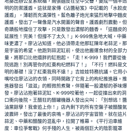
地擲出
辦公室系統櫃
，兩張麵皮在空中交疊，變成一個半透
明的防禦護盾。這就是家傳《沾醬秘笈》中記載的「水餃皮
護盾」，薄韌而充滿彈性。藍色離子炮光束猛烈地擊中麵皮
護盾，發出了一聲像是汽水開蓋的聲音。護盾劇烈震動，但
奇蹟般地擋住了攻擊，只是散發出濃郁的麵香。「這麵皮的
延展性！完美！但撐不了太久！」K-999焦急地大喊，中藥
味更濃了。廖沾沾知道，他必須帶走他那缸陳年老蒜泥，那
是宇宙的希望。他跑到蒜泥缸前，使出他搬運食材的全部力
量，將那口比他還胖的缸抱起。「走！K-999！我們要從後
院逃跑！別再管你的紅棗枸杞燃料了！」「不行！燃料是文
明的基礎！沒了紅棗我飛不遠！」吉娃娃特務抗議。它用小
嘴咬住廖沾沾的衣領，同時開啟了它背上的枸杞推進器。推
進器發出「滋滋」的輕微煎煮聲，伴隨著一股濃郁的蔘味爆
發。廖沾沾抱著蒜泥缸、K-999咬著他，一起從撞出來的洞
口衝向後院。王醋狂的醋罐機器人發出尖叫：「別想逃！醬
油黨餘孽！我會追上你！」店內剩下的所有空盤子被醋酸氣
波震碎，發出了最後的哀鳴。廖沾沾的宇宙冒險，就在這片
蒜泥、中藥和醋酸的混亂中，拉開了帷幕。《平行泊車維
度：車位爭奪戰》何手殘的人生，被兩個巨大的陰影籠罩