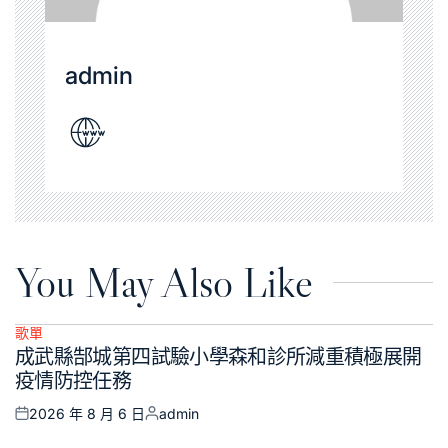
admin
You May Also Like
歌單
Posted
成武縣郜城第四試驗小學森和診所減重積極展開
in
疫情防控任務
2026 年 8 月 6 日
admin
Posted
Posted
on
by