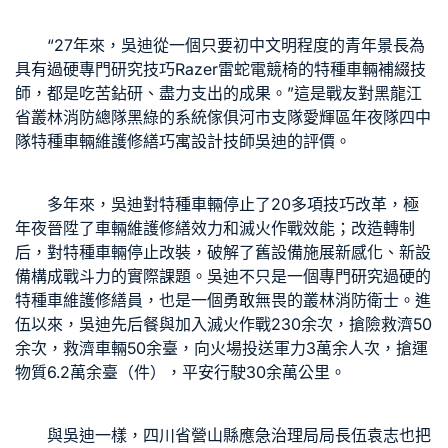
“27年來，吳迪從一個只要初中文明程度的青年景長為
具有過硬專門研究技巧
Razer雷蛇電競椅
的特種車輛補綴技
師，都是吃苦鉆研、盡力支出的成果。”這是戰友對黑龍江
省叢林消防總隊黑
綠的系統傢俱
河市支隊愛輝區年夜隊四中
隊特種車輛維護修繕
巧寓設計
技師吳迪的評價。
多年來，吳迪對特種車輛停止了20多項技巧改革，極
年夜晉陞了車輛維護修繕效力和滅火作戰效能；改造轉制
后，對特種車輛停止改裝，破解了舊設備施展新感化、新設
備構成戰斗力的實際課題。吳迪不只是一個專門研究過硬的
特種車維護修繕員，也是一個勇敢無畏的叢林消防衛士。進
伍以來，吳迪先后餐與加入滅火作戰230余次，搶險救濟50
余次，救濟車輛50余臺，向火場投送軍力3萬余人次，搶運
物質6.2萬余臺（件），平安行駛30余萬公里。
與吳迪一樣，四川省營山縣應急治理局局長伍袁志也把