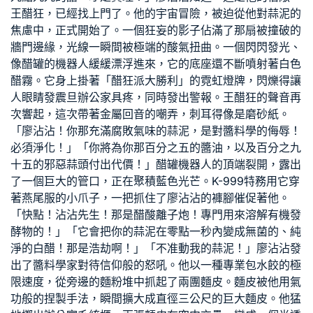
王醋狂，已經找上門了。他的宇宙冒險，被迫從他對蒜泥的
焦慮中，正式開始了。一個狂妄的影子佔滿了那扇被撞破的
牆門邊緣，光線一瞬間被極端的酸氣扭曲。一個閃閃發光、
像醋罐的機器人緩緩漂浮進來，它的底座還不斷噴射著白色
醋霧。它身上掛著「醋狂派大勝利」的霓虹燈牌，閃爍得讓
人眼睛發
震旦辦公家具
疼，同時發出警報。王醋狂的聲音再
次響起，這次帶著金屬回音的嘲弄，刺耳得像是磨砂紙。
「廖沾沾！你那充滿腐敗氣味的蒜泥，是對醬料學的侮辱！
必須淨化！」「你將為你那百分之五的醬油，以及百分之九
十五的邪惡蒜頭付出代價！」醋罐機器人的頂端裂開，露出
了一個巨大的管口，正在聚積藍色光芒。K-999特務用它穿
著燕尾服的小爪子，一把抓住了廖沾沾的褲腳催促著他。
「快點！沾沾先生！那是醋酸離子炮！專門用來溶解有機發
酵物的！」「它會把你的蒜泥在零點一秒內變成無菌的、純
淨的白醋！那是浩劫啊！」「不准動我的蒜泥！」廖沾沾發
出了醬料學家對待信仰般的怒吼。他以一種專業包水餃的極
限速度，從旁邊的麵粉堆中抓起了兩團麵皮。麵皮被他用氣
功般的捏製手法，瞬間擴大成直徑三公尺的巨大麵皮。他猛