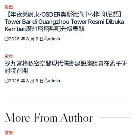
歌單
Posted
【年夜美廣東·OSDER奧斯德汽車材料印尼語】
in
Tower Bar di Guangzhou Tower Resmi Dibuka
Kembali廣州塔塔畔吧升級表態
2026 年 8 月 6 日
admin
Posted
Posted
on
by
歌單
Posted
找九宮格私密空間現代儒鄉建設座談會在孟子研
in
討院召開
2026 年 8 月 6 日
admin
Posted
Posted
on
by
More From Author
歌單