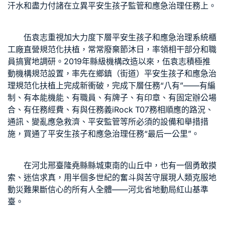
汗水和盡力付諸在立異平安生孩子監管和應急治理任務上。
伍袁志重視加大力度下層平安生孩子和應急治理
系統櫃
工廠直營
規范化扶植，常常廢棄節沐日，率領相干部分和職
員搞實地調研。2019年縣級機構改造以來，伍袁志積極推
動機構規范設置，率先在鄉鎮（街道）平安生孩子和應急治
理規范化扶植上完成新衝破，完成下層任務“八有”——有編
制、有本能機能、有職員、有牌子、有印章、有固定辦公場
合、有任務經費、有與任務義
iRock T07
務相順應的路況、
通訊、變亂應急救濟、平安監管等所必須的設備和舉措措
施，買通了平安生孩子和應急治理任務“最后一公里”。
在河北邢臺隆堯縣縣城東南的山丘中，也有一個勇敢摸
索、迷信求真，用半個多世紀的奮斗與苦守展現人類克服地
動災難果斷信心的所有人全體——河北省地動局紅山基準
臺。