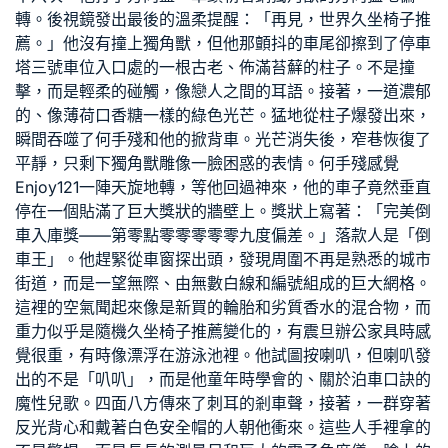
轉。後視鏡發出最後的溫柔提醒：「再見，世界
久坐椅子推
薦
。」他沒有撞上獨角獸，但他那顫抖的車尾卻擦到了停車
塔三號車位入口處的一根古老、佈滿苔蘚的柱子。不是撞
擊，而是輕柔的碰觸，像戀人之間的耳語。接著，一道濃郁
的、像薄荷口香糖一樣的綠色光芒。猛地從柱子爆發出來，
瞬間吞噬了何手殘和他的掀背車。光芒消失後，窄巷恢復了
平靜，只剩下獨角獸雕像一臉困惑的表情。何手殘感覺
Enjoy121
一陣天旋地轉，等他回過神來，他的車子竟然垂直
停在一個貼滿了巨大獎狀的牆壁上。獎狀上寫著：「完美倒
車入庫獎——第零點零零零零零九度偏差。」落款人是「倒
車王」。他趕緊從車窗探出頭，發現周圍不再是熟悉的城市
街道，而是一望無際、由無數白線和編號組成的巨大網格。
這裡的空氣聞起來像是新買的輪胎和劣質香水的混合物，而
重力似乎是隨機
久坐椅子推薦
變化的，有
震旦辦公家具
時感
覺很重，有時像漂浮在游泳池裡。他試圖按喇叭，但喇叭發
出的不是「叭叭」，而是他童年時學會的、關於泊車口訣的
魔性兒歌。四面八方傳來了刺耳的剎車聲，接著，一群穿著
反光背心和戴著白色安全帽的人朝他衝來。這些人手裡拿的