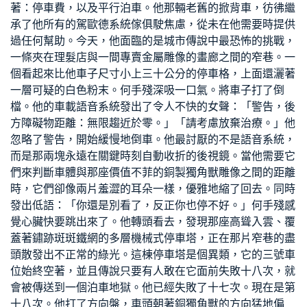
著：停車費，以及平行泊車。他那輛老舊的掀背車，彷彿繼
承了他所有的駕
歐德系統傢俱
駛焦慮，從未在他需要時提供
過任何幫助。今天，他面臨的是城市傳說中最恐怖的挑戰，
一條夾在理髮店與一間專賣金屬雕像的畫廊之間的窄巷。一
個看起來比他車子尺寸小上三十公分的停車格，上面還灑著
一層可疑的白色粉末。何手殘深吸一口氣。將車子打了倒
檔。他的車載語音系統發出了令人不快的女聲：「警告，後
方障礙物距離：無限趨近於零。」「請考慮放棄治療。」他
忽略了警告，開始緩慢地倒車。他最討厭的不是語音系統，
而是那兩塊永遠在關鍵時刻自動收折的後視鏡。當他需要它
們來判斷車體與那座價值不菲的銅製獨角獸雕像之間的距離
時，它們卻像兩片羞澀的耳朵一樣，優雅地縮了回去。同時
發出低語：「你還是別看了，反正你也停不好。」何手殘感
覺心臟快要跳出來了。他轉頭看去，發現那座高聳入雲、覆
蓋著鏽跡斑斑鐵網的多層機械式停車塔，正在那片窄巷的盡
頭散發出不正常的綠光。這棟停車塔是個異類，它的三號車
位始終空著，並且傳說只要有人敢在它面前失敗十八次，就
會被傳送到一個泊車地獄。他已經失敗了十七次。現在是第
十八次。他打了方向盤，車頭朝著銅獨角獸的方向猛地偏