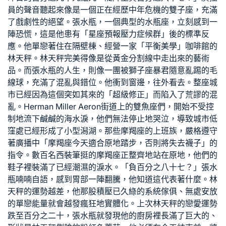
員的聲音聽起來像是一個正在經歷中年危機的雙子座，充滿
了戲劇性的絕望。張水瓶，一個典型的水瓶座，立刻感到一
陣恐慌，這是他患有「星座預報壓力症候群」後的標準反
應。他單戀著住在隔壁棟、經營一家「平衡美學」咖啡館的
林天秤。林天秤完美得像是從黃金分割線中走出來的藝術
品。而張水瓶的人生，則像一團被獅子座暴君隨意亂踢的毛
線球，充滿了混亂與錯位。他衝到窗邊，往外看去。整座城
市已經因為這個突如其來的「超級修正」而陷入了荒謬的混
亂。
Herman Miller Aeron
街道上的雙魚座們，開始不受控
制地流下鹹鹹的海水淚，他們無法停止地哭泣，導致城市低
窪處已經形成了小型潟湖。那些摩羯座的上班族，嚴格遵守
著廣播中「摩羯座今天適合原地踏步，否則將失去襪子」的
指令。數百名西裝筆挺的摩羯座正整齊地站在原地，他們的
鞋子裡裝滿了已經潮濕的淚水。「負百分之八十七？」張水
瓶喃喃自語，感到胃部一陣翻騰，他知道這代表著什麼。林
天秤的運勢越差，他那股積壓已久
綠的系統傢俱
、無處安放
的單戀能量就會越發瘋狂地實體化。上次林天秤的戀愛運勢
跌至百分之二十，張水瓶就發現他的廚房裡長滿了巨大的、