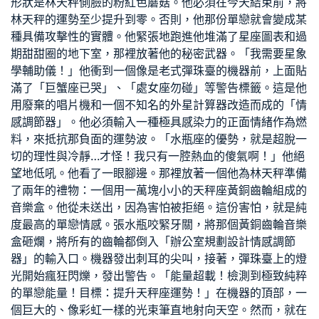
形狀是林天秤側臉的粉紅色蘑菇。他必須在今天結束前，將
林天秤的運勢至少提升到零。否則，他那份單戀就會變成某
種具備攻擊性的實體。他緊張地跑進他堆滿了星座圖表和過
期甜甜圈的地下室，那裡放著他的秘密武器。「我需要星象
學輔助儀！」他衝到一個像是老式彈珠臺的機器前，上面貼
滿了「巨蟹座已哭」、「處女座勿碰」等警告標籤。這是他
用廢棄的唱片機和一個不知名的外星計算器改造而成的「情
感調節器」。他必須輸入一種極具感染力的正面情緒作為燃
料，來抵抗那負面的運勢波。「水瓶座的優勢，就是超脫一
切的理性與冷靜…才怪！我只有一腔熱血的傻氣啊！」他絕
望地低吼。他看了一眼腳邊。那裡放著一個他為林天秤準備
了兩年的禮物：一個用一萬塊小小的天秤座黃銅齒輪組成的
音樂盒。他從未送出，因為害怕被拒絕。這份害怕，就是純
度最高的單戀情感。張水瓶咬緊牙關，將那個黃銅齒輪音樂
盒砸爛，將所有的齒輪都倒入「
辦公室規劃設計
情感調節
器」的輸入口。機器發出刺耳的尖叫，接著，彈珠臺上的燈
光開始瘋狂閃爍，發出警告。「能量超載！檢測到極致純粹
的單戀能量！目標：提升天秤座運勢！」在機器的頂部，一
個巨大的、像彩虹一樣的光束筆直地射向天空。然而，就在