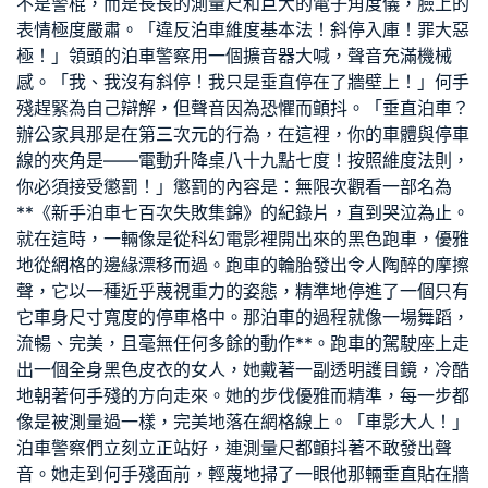
不是警棍，而是長長的測量尺和巨大的電子角度儀，臉上的
表情極度嚴肅。「違反泊車維度基本法！斜停入庫！罪大惡
極！」領頭的泊車警察用一個擴音器大喊，聲音充滿機械
感。「我、我沒有斜停！我只是垂直停在了牆壁上！」何手
殘趕緊為自己辯解，但聲音因為恐懼而顫抖。「垂直泊車？
辦公家具
那是在第三次元的行為，在這裡，你的車體與停車
線的夾角是——
電動升降桌
八十九點七度！按照維度法則，
你必須接受懲罰！」懲罰的內容是：無限次觀看一部名為
**《新手泊車七百次失敗集錦》的紀錄片，直到哭泣為止。
就在這時，一輛像是從科幻電影裡開出來的黑色跑車，優雅
地從網格的邊緣漂移而過。跑車的輪胎發出令人陶醉的摩擦
聲，它以一種近乎蔑視重力的姿態，精準地停進了一個只有
它車身尺寸寬度的停車格中。那泊車的過程就像一場舞蹈，
流暢、完美，且毫無任何多餘的動作**。跑車的駕駛座上走
出一個全身黑色皮衣的女人，她戴著一副透明護目鏡，冷酷
地朝著何手殘的方向走來。她的步伐優雅而精準，每一步都
像是被測量過一樣，完美地落在網格線上。「車影大人！」
泊車警察們立刻立正站好，連測量尺都顫抖著不敢發出聲
音。她走到何手殘面前，輕蔑地掃了一眼他那輛垂直貼在牆