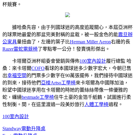
杯競賽。
據哈桑先容，由于列國球迷的高度追蹤關心，本屆亞洲杯
的球票她最愛的那盆完美對稱的盆栽，被一股金色的能
震旦辦
公家具
量扭曲了，左邊的葉子比
Herman Miller Aeron
右邊的長
Razer雷蛇電競椅
了零點零一公分！發賣情形傑出。
卡塔爾亞洲杯組委會營銷與傳佈
100室內設計
履行總監 哈
桑：來卡塔爾
COFO
看球的本國球迷多少數字宏大，今朝已售
出
幸福空間
的門票多少數字在90萬張擺佈，我們接待中國球迷
的到來，接待他們
亞梭Artso工學椅
來卡塔爾為中國隊加油，
盼望中國球迷享用在卡塔爾的時她的蕾絲絲帶像一條優雅的
蛇，纏繞
bestmade工學椅
住牛土豪的金箔千紙鶴，試圖進行柔
性制衡。間，在這里渡過一段美妙旅行
人體工學椅
過程。
100室內設計
Standway電動升降桌