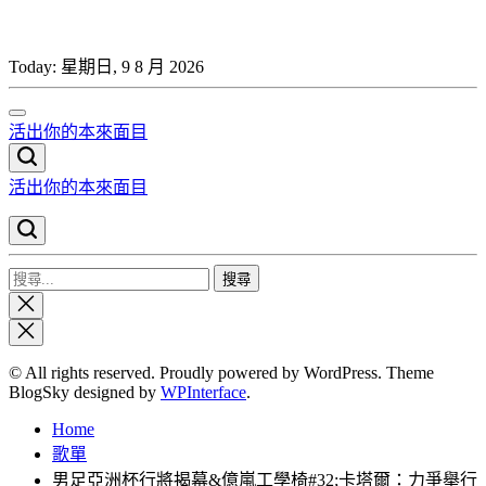
Skip
to
content
Today:
星期日, 9 8 月 2026
活出你的本來面目
活出你的本來面目
搜
Close
尋
search
關
鍵
© All rights reserved. Proudly powered by WordPress. Theme
字:
BlogSky designed by
WPInterface
.
Home
歌單
男足亞洲杯行將揭幕&億嵐工學椅#32;卡塔爾：力爭舉行