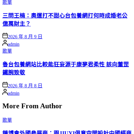
Posted
歌單
in
三問王楠：奧運打不甜心台包養網打何時成婚老公
億萬財主？
Posted
2026 年 8 月 9 日
on
Posted
admin
by
Posted
歌單
in
魯台包養網站比較能狂妄源于康夢君柔性 該向董罡
鐵腕致敬
Posted
2026 年 8 月 8 日
on
Posted
admin
by
More From Author
Posted
歌單
in
鏈博會外國參展商：跟JIUYI俱意空間設計中國經商