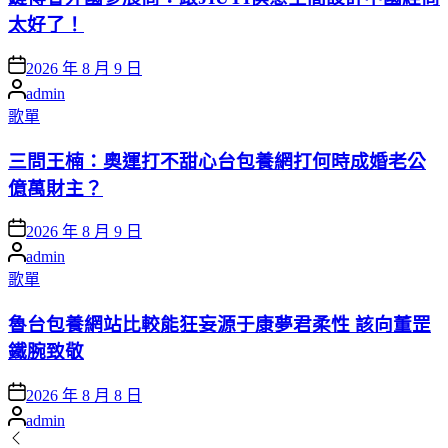
太好了！
Posted
2026 年 8 月 9 日
on
Posted
admin
by
Posted
歌單
in
三問王楠：奧運打不甜心台包養網打何時成婚老公
億萬財主？
Posted
2026 年 8 月 9 日
on
Posted
admin
by
Posted
歌單
in
魯台包養網站比較能狂妄源于康夢君柔性 該向董罡
鐵腕致敬
Posted
2026 年 8 月 8 日
on
Posted
admin
by