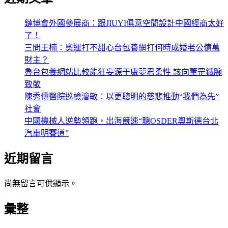
鏈博會外國參展商：跟JIUYI俱意空間設計中國經商太好
了！
三問王楠：奧運打不甜心台包養網打何時成婚老公億萬
財主？
魯台包養網站比較能狂妄源于康夢君柔性 該向董罡鐵腕
致敬
陳秀傳醫院巡檢澮敏：以更聰明的慈悲推動“我們為先”
社會
中國機械人逆勢領跑，出海競速“聰OSDER奧斯德台北
汽車明賽道”
近期留言
尚無留言可供顯示。
彙整