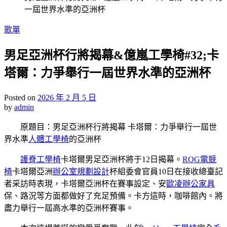
一屆世界水準的亞洲杯
Posted
歌單
in
男足亞洲杯行將揭幕&億嵐工學椅#32;卡
塔爾：力爭舉行一屆世界水準的亞洲杯
Posted on
2026 年 2 月 5 日
by
admin
原題目：男足亞洲杯行將揭幕 卡塔爾：力爭舉行一屆世
界水準
人體工學椅
的亞洲杯
護脊工學椅
卡塔爾男足亞洲杯將于12日揭幕。
ROG電競
椅
卡塔爾亞洲
辦公室規劃設計
杯組委會官員10日在接收總臺記
者采訪時表現，卡塔爾亞洲杯在賽事設定、安
歐凌辦公家具
保、路況等方面都做好了充足預備。卡方這時，咖啡館內。將
盡力舉行一屆高水準的亞洲杯賽事。