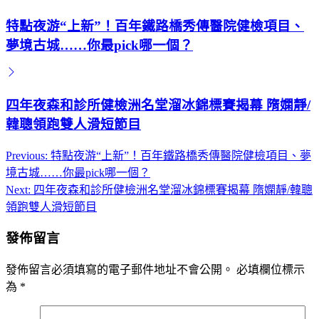
特點夜游“上新”！百年鐵路橋秀傳醫院健檢項目、
夢境古城……你最pick哪一個？
四年夜森和診所健檢洲名堂溜冰錦標賽揭幕 隋嫻靜/
韓聰領跑雙人滑短節目
Previous:
特點夜游“上新”！百年鐵路橋秀傳醫院健檢項目、夢
文
境古城……你最pick哪一個？
章
Next:
四年夜森和診所健檢洲名堂溜冰錦標賽揭幕 隋嫻靜/韓聰
導
領跑雙人滑短節目
覽
發佈留言
發佈留言必須填寫的電子郵件地址不會公開。
必填欄位標示
為
*