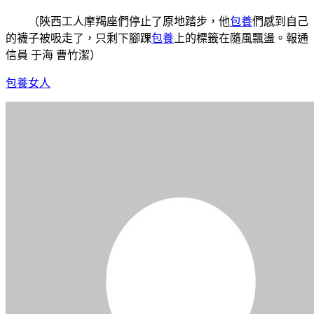
（陜西工人摩羯座們停止了原地踏步，他
包養
們感到自己
的襪子被吸走了，只剩下腳踝
包養
上的標籤在隨風飄盪。報通
信員 于海 曹竹潔）
包養女人