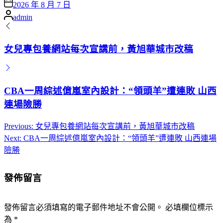
Posted
2026 年 8 月 7 日
on
Posted
admin
by
女兒專包養網站每次宣講前，黃旭華城市改稿
CBA一周綜述億嵐室內設計：“領頭羊”遭連敗 山西
連場險勝
Previous:
女兒專包養網站每次宣講前，黃旭華城市改稿
文
Next:
CBA一周綜述億嵐室內設計：“領頭羊”遭連敗 山西連場
章
險勝
導
發佈留言
覽
發佈留言必須填寫的電子郵件地址不會公開。
必填欄位標示
為
*