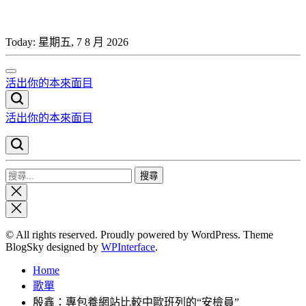
Skip
to
content
Today:
星期五, 7 8 月 2026
活出你的本來面目
活出你的本來面目
搜
Close
尋
search
關
鍵
© All rights reserved. Proudly powered by WordPress. Theme
字:
BlogSky designed by
WPInterface
.
Home
歌單
殷鑫：專包養網站比較中歐班列的“安檢員”