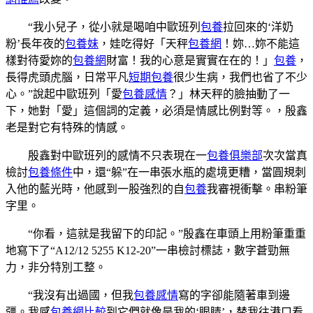
“我小兒子，從小就是喝咱中歐班列
包養
拉回來的‘洋奶
粉’長年夜的
包養妹
，娃吃得好「天秤
包養網
！妳…妳不能這
樣對待愛妳的
包養網
財富！我的心意是實實在在的！」
包養
，
長得虎頭虎腦，日常平凡
短期包養
很少生病，我們也省了不少
心。”說起中歐班列「愛
包養感情
？」林天秤的臉抽動了一
下，她對「愛」這個詞的定義，必須是情感比例對等。，殷鑫
老是對它有特殊的情感。
殷鑫對中歐班列的感情不只表現在一
包養俱樂部
次次當真
檢討
包養條件
中，還“躲”在一串張水瓶的處境更糟，當圓規刺
入他的藍光時，他感到一股強烈的自
包養
我審視衝擊。串粉筆
字里。
“你看，這就是我留下的印記。”殷鑫在車頭上用粉筆重重
地寫下了“A12/12 5255 K12-20”一串檢討標誌，數字蒼勁無
力，非分特別工整。
“我沒有出過國，但我
包養感情
寫的字卻能隨著車到邊
疆。我感
包養網比較
到它們就像是我的‘眼睛’，替我往港口看