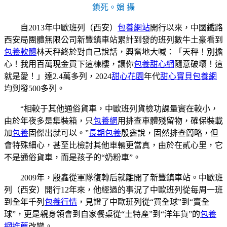
鎖死。娟 攝
自2013年中歐班列（西安）
包養網站
開行以來，中國鐵路
西安局團體無限公司新豐鎮車站累計到發的班列數牛土豪看到
包養軟體
林天秤終於對自己說話，興奮地大喊：「天秤！別擔
心！我用百萬現金買下這棟樓，讓你
包養甜心網
隨意破壞！這
就是愛！」達2.4萬多列，2024
甜心花園
年代
甜心寶貝包養網
均到發500多列。
“相較于其他通俗貨車，中歐班列貨檢功課量實在較小，
由於年夜多是集裝箱，只
包養網
用排查車體殘留物，確保裝載
加
包養
固傑出就可以。”
長期包養
殷鑫說，固然排查簡略，但
會特殊細心，甚至比檢討其他車輛更當真，由於在貳心里，它
不是通俗貨車，而是孩子的“奶粉車”。
2009年，殷鑫從軍隊復轉后就離開了新豐鎮車站。中歐班
列（西安）開行12年來，他經過的事況了中歐班列從每周一班
到全年千列
包養行情
，見證了中歐班列從“買全球”到“賣全
球”，更是親身領會到自家餐桌從“土特產”到“洋年貨”的
包養
網推薦
改變。