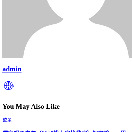
admin
You May Also Like
Posted
歌單
in