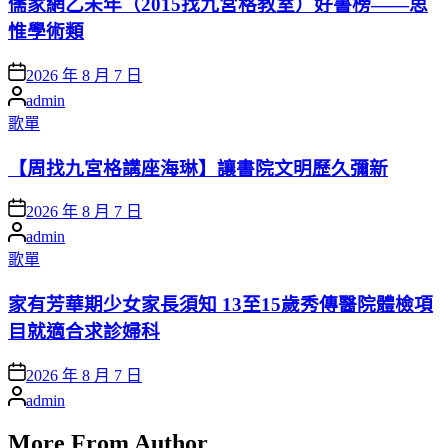
儒家網乙未年（2015找九宮格教室）好書榜——思
惟學術類
Posted
2026 年 8 月 7 日
on
Posted
admin
by
Posted
歌單
in
【周找九宮格講座海琳】讓書院文明歷久彌新
Posted
2026 年 8 月 7 日
on
Posted
admin
by
Posted
歌單
in
家有芳華期少女家長須知 13至15歲秀傳醫院體檢項
目就適合求診婦科
Posted
2026 年 8 月 7 日
on
Posted
admin
by
More From Author