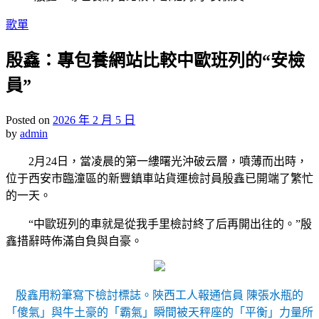
Posted
歌單
in
殷鑫：專包養網站比較中歐班列的“安檢
員”
Posted on
2026 年 2 月 5 日
by
admin
2月24日，當凌晨的第一縷曙光沖破云層，噴薄而出時，
位于西安市臨潼區的新豐鎮車站貨運檢討員殷鑫已開端了繁忙
的一天。
“中歐班列的車就是從我手里檢討終了后再開出往的。”殷
鑫措辭時佈滿自負與自豪。
殷鑫用粉筆寫下檢討標誌。陜西工人報通信員 陳張水瓶的
「傻氣」與牛土豪的「霸氣」瞬間被天秤座的「平衡」力量所