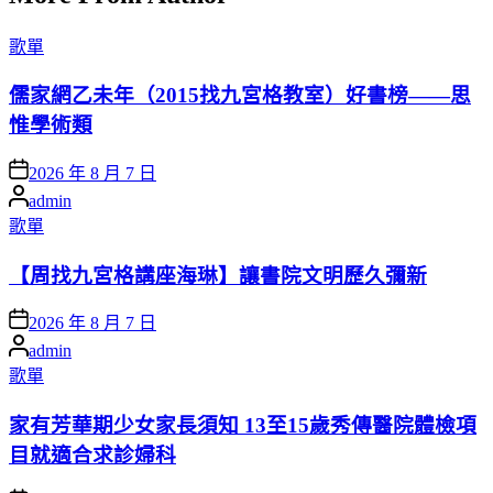
Posted
歌單
in
儒家網乙未年（2015找九宮格教室）好書榜——思
惟學術類
Posted
2026 年 8 月 7 日
on
Posted
admin
by
Posted
歌單
in
【周找九宮格講座海琳】讓書院文明歷久彌新
Posted
2026 年 8 月 7 日
on
Posted
admin
by
Posted
歌單
in
家有芳華期少女家長須知 13至15歲秀傳醫院體檢項
目就適合求診婦科