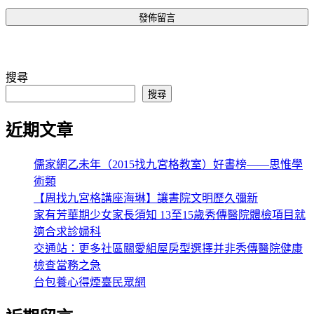
搜尋
搜尋
近期文章
儒家網乙未年（2015找九宮格教室）好書榜——思惟學
術類
【周找九宮格講座海琳】讓書院文明歷久彌新
家有芳華期少女家長須知 13至15歲秀傳醫院體檢項目就
適合求診婦科
交通站：更多社區關愛組屋房型選擇并非秀傳醫院健康
檢查當務之急
台包養心得煙臺民眾網