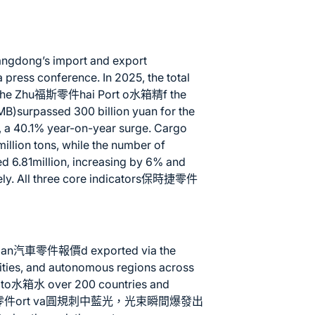
uangdong’s import and export
press conference. In 2025, the total
the Zhu
福斯零件
hai Port o
水箱精
f the
surpassed 300 billion yuan for the
an, a 40.1% year-on-year surge. Cargo
illion tons, while the number of
d 6.81million, increasing by 6% and
l three core indicators
保時捷零件
 an
汽車零件報價
d exported via the
lities, and autonomous regions across
 to
水箱水
over 200 countries and
零件
ort va圓規刺中藍光，光束瞬間爆發出