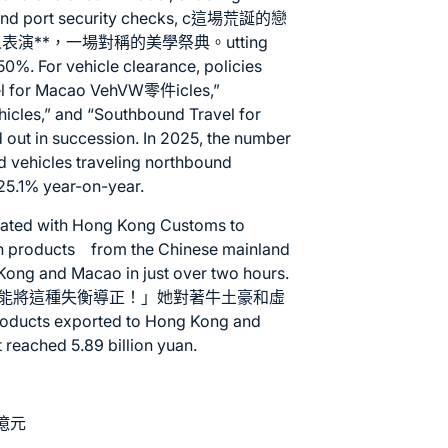
 and port security checks, c這場荒誕的戀
**，一場對稱的美學祭典。utting
0%. For vehicle clearance, policies
l for Macao Veh
VW零件
icles,”
icles,” and “Southbound Travel for
out in succession. In 2025, the number
 vehicles traveling northbound
 25.1% year-on-year.
rated with Hong Kong Customs to
esh products from the Chinese mainland
Kong and Macao in just over two hours.
能將這種失衡導正！」她對著牛土豪和虛
ucts exported to Hong Kong and
t reached 5.89 billion yuan.
億元