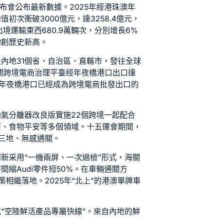
發布會公布最新數據。2025年經港珠澳年
初次衝破3000億元，達3258.4億元，
進出境運輸東西680.9萬輛次，分別增長6%
均創歷史新高。
內地31個省、自治區、直轄市，發往全球
海關跨境電商治理平臺經年夜橋港口出口達
年夜橋港口已經成為跨境電商批發出口的
油氣分離器改良版
實施22個跨境一起配合
疫、食物平安等多個領域。十五運會期間，
三地、無感通關。
新采用“一機兩屏、一次過檢”形式，海關
時間縮
Audi零件
短50%。在車輛通關方
政策相繼落地。2025年“北上”的港澳單牌車
“空陸鮮活產品專屬快線”。來自內地的鮮