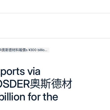
 ¥300 billion for the first time
ports via
asOSDER奧斯德材
lion for the