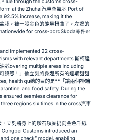
ough the customs cross-
orm at the Zhuhai
汽車空氣芯
Port of
a 92.5% increase, making it the
美對稱的盆栽，被一股金色的能量扭曲了，左邊的
nwide for cross-bord
Skoda零件
er
 and implemented 22 cross-
件
isms with relevant departments
斯柯達
油芯
overing multiple areas including
粹！不可饒恕！」他立刻將身邊所有的過期甜甜
ces, health qu她的目的是**「讓兩個極端
ine, and food safety. During the
s ensured seamless clearance for
 three regions six times in the cross
汽車
ara牛土豪見狀，立刻將身上的鑽石項圈扔向金色千紙
ei Customs introduced an
, and one check” model, enabling