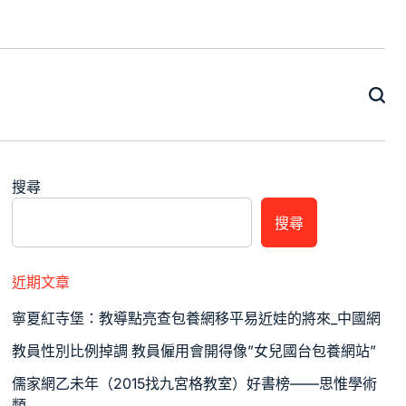
搜尋
搜尋
近期文章
寧夏紅寺堡：教導點亮查包養網移平易近娃的將來_中國網
教員性別比例掉調 教員僱用會開得像”女兒國台包養網站”
儒家網乙未年（2015找九宮格教室）好書榜——思惟學術
類