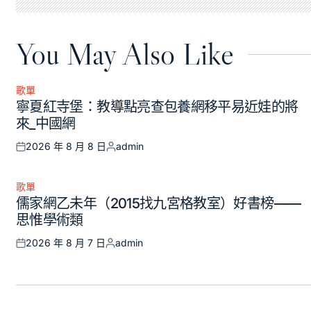
You May Also Like
歌單
Posted
寧夏紅寺堡：教導點亮查包養網移平易近娃的將
in
來_中國網
2026 年 8 月 8 日
admin
Posted
Posted
on
by
歌單
Posted
儒家網乙未年（2015找九宮格教室）好書榜——
in
思惟學術類
2026 年 8 月 7 日
admin
Posted
Posted
on
by