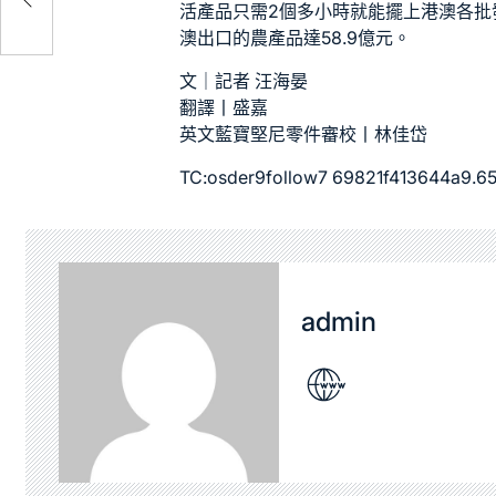
活產品只需2個多小時就能擺上港澳各批
澳出口的農產品達58.9億元。
文｜記者 汪海晏
翻譯丨盛嘉
英文
藍寶堅尼零件
審校丨林佳岱
TC:osder9follow7 69821f413644a9.6
admin