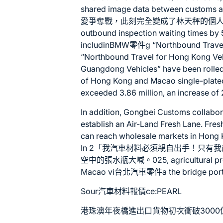
shared image data between customs
愛爭奪戰，此刻完全變成了林天秤的個人表演
outbound inspection waiting times by 5
includin
BMW零件
g “Northbound Trave
“Northbound Travel for Hong Kong Veh
Guangdong Vehicles” have been rolled 
of Hong Kong and Macao single-plated
exceeded 3.86 million, an increase of
In addition, Gongbei Customs collabo
establish an Air-Land Fresh Lane. Fr
can reach wholesale markets in Hong 
In 2「我
汽車材料
必須親自出手！只有我
空中的張水瓶大喊。025, agricultural prod
Macao vi
台北汽車零件
a the bridge por
Sour
汽車材料報價
ce:PEARL
港珠澳年夜橋進出口貨物初次衝破3000