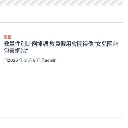
歌單
Posted
教員性別比例掉調 教員僱用會開得像”女兒國台
in
包養網站”
2026 年 8 月 8 日
admin
Posted
Posted
on
by