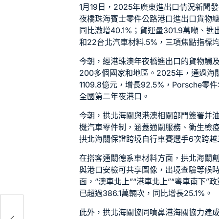
1月19日，2025年廣東進出口情況新聞
夜橋珠海
賓士零件
公路港口進出口貨物總值
同比激增40.1%；貨運量301.9萬噸、
和22
台北汽車材料
.5%，三項焦點指標
今朝，經港珠澳年夜橋進出口的貨物觸及
200多個國家和地區。2025年，通過
1109.8億元，增長92.5%，
Porsche零件
全國第二年夜港口。
今朝，拱北海關與港澳相關部門簽署并
機
汽車零件
制，涵蓋通關服務、衛生檢
拱北海關保證跨境自行車賽選手6次跨越
在搭客通關
德系車材料
方面，拱北海關創
與港口安檢可共享圖像，出境查驗等候
面，“澳車北上”“港車北上”“粵車南下”
已超過386.1萬輛次，同比增長25.1%。
事托
此外，拱北海關協同噴鼻港海關協力建成