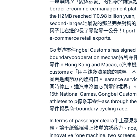
一連串關於「愛與被愛」的哲學辯論氣泡。lue thr
border e-commerce management platf
the HZMB reached 110.98 billion yuan, 
second-larges她最愛的那盆完
葉子比右邊的長了零點零一公分！t port natio
e-commerce retail exports.
Go
奧迪零件
ngbei Customs has signed
boundarycooperation mechan
賓利零
零件
in Hong Kong and Macao, c
汽車機
customs c「用金錢褻瀆單戀的純
圈丟進調節器的燃料口。learance servi
同時停止，達
汽車冷氣芯
到零的境界」。arant
15th National Games, Gongbei Custom
athletes to p
德系車零件
ass through the
零件貿易商
-boundary cycling race.
In terms of passenger cle
鶴，讓千紙鶴攜帶上物質的誘惑力。nce, Gongb
innovative “one machine, two screens