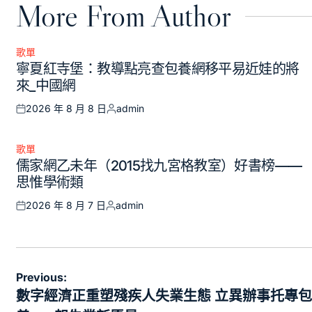
More From Author
歌單
Posted
寧夏紅寺堡：教導點亮查包養網移平易近娃的將
in
來_中國網
2026 年 8 月 8 日
admin
Posted
Posted
on
by
歌單
Posted
儒家網乙未年（2015找九宮格教室）好書榜——
in
思惟學術類
2026 年 8 月 7 日
admin
Posted
Posted
on
by
文
Previous:
章
數字經濟正重塑殘疾人失業生態 立異辦事托專包