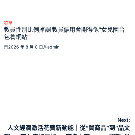
歌單
Posted
教員性別比例掉調 教員僱用會開得像”女兒國台
in
包養網站”
2026 年 8 月 8 日
admin
Posted
Posted
on
by
Next:
人文經濟激活花費新動能｜從“買商品”到“品文