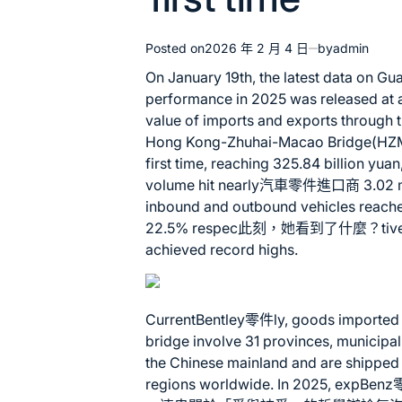
Posted on
2026 年 2 月 4 日
by
admin
On January 19th, the latest data on G
performance in 2025 was released at a 
value of imports and exports through 
Hong Kong-Zhuhai-Macao Bridge(HZMB)
first time, reaching 325.84 billion yu
volume hit nearly
汽車零件進口商
3.02 m
inbound and outbound vehicles reache
22.5% respec此刻，她看到了什麼？tively. Al
achieved record highs.
Current
Bentley零件
ly, goods imported
bridge involve 31 provinces, municipa
the Chinese mainland and are shipped
regions worldwide. In 2025, exp
Benz