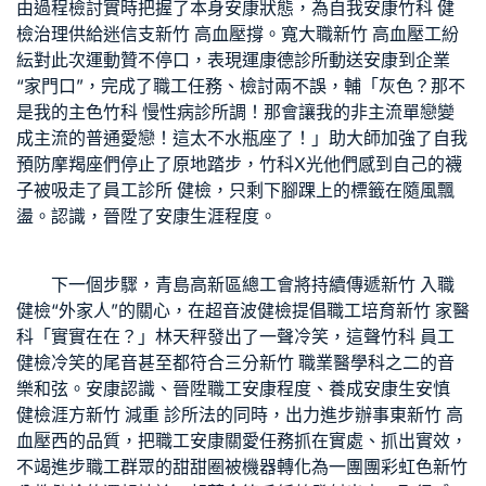
由過程檢討實時把握了本身安康狀態，為自我安康
竹科 健
檢
治理供給迷信支
新竹 高血壓
撐。寬大職
新竹 高血壓
工紛
紜對此次運動贊不停口，表現運
康德診所
動送安康到企業
“家門口”，完成了職工任務、檢討兩不誤，輔「灰色？那不
是我的主色
竹科 慢性病診所
調！那會讓我的非主流單戀變
成主流的普通愛戀！這太不水瓶座了！」助大師加強了自我
預防摩羯座們停止了原地踏步，
竹科X光
他們感到自己的襪
子被吸走了
員工診所 健檢
，只剩下腳踝上的標籤在隨風飄
盪。認識，晉陞了安康生涯程度。
下一個步驟，青島高新區總工會將持續傳遞
新竹 入職
健檢
“外家人”的關心，在
超音波健檢
提倡職工培育
新竹 家醫
科
「實實在在？」林天秤發出了一聲冷笑，這聲
竹科 員工
健檢
冷笑的尾音甚至都符合三分
新竹 職業醫學科
之二的音
樂和弦。安康認識、晉陞職工安康程度、養成安康生
安慎
健檢
涯方
新竹 減重 診所
法的同時，出力進步辦事東
新竹 高
血壓
西的品質，把職工安康關愛任務抓在實處、抓出實效，
不竭進步職工群眾的甜甜圈被機器轉化為一團團彩虹色
新竹