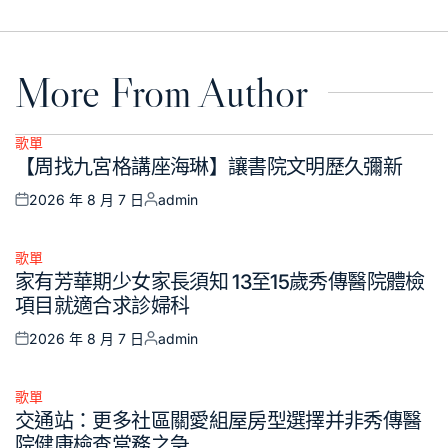
on
by
More From Author
歌單
Posted
【周找九宮格講座海琳】讓書院文明歷久彌新
in
2026 年 8 月 7 日
admin
Posted
Posted
on
by
歌單
Posted
家有芳華期少女家長須知 13至15歲秀傳醫院體檢
in
項目就適合求診婦科
2026 年 8 月 7 日
admin
Posted
Posted
on
by
歌單
Posted
交通站：更多社區關愛組屋房型選擇并非秀傳醫
in
院健康檢查當務之急