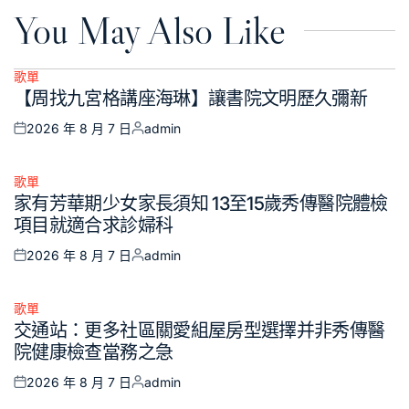
You May Also Like
歌單
Posted
【周找九宮格講座海琳】讓書院文明歷久彌新
in
2026 年 8 月 7 日
admin
Posted
Posted
on
by
歌單
Posted
家有芳華期少女家長須知 13至15歲秀傳醫院體檢
in
項目就適合求診婦科
2026 年 8 月 7 日
admin
Posted
Posted
on
by
歌單
Posted
交通站：更多社區關愛組屋房型選擇并非秀傳醫
in
院健康檢查當務之急
2026 年 8 月 7 日
admin
Posted
Posted