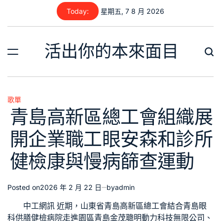
Skip
Today:
星期五, 7 8 月 2026
to
content
活出你的本來面目
歌單
Posted
青島高新區總工會組織展
in
開企業職工眼安森和診所
健檢康與慢病篩查運動
Posted on
2026 年 2 月 22 日
by
admin
中工網訊 近期，山東省青島高新區總工會結合青島眼
科
供膳健檢
病院走進園區青島金茂聰明動力科技無限公司、