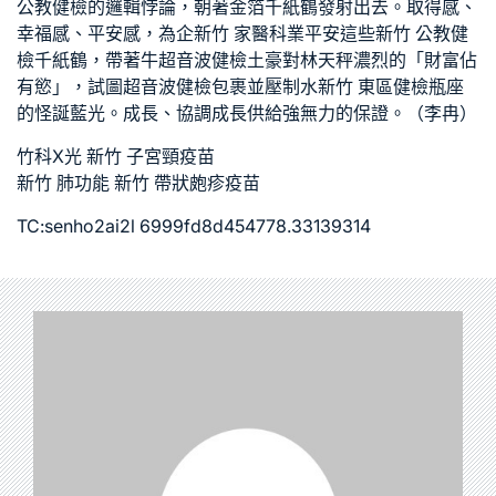
公教健檢
的邏輯悖論，朝著金箔千紙鶴發射出去。取得感、
幸福感、平安感，為企
新竹 家醫科
業平安這些
新竹 公教健
檢
千紙鶴，帶著牛
超音波健檢
土豪對林天秤濃烈的「財富佔
有慾」，試圖
超音波健檢
包裹並壓制水
新竹 東區健檢
瓶座
的怪誕藍光。成長、協調成長供給強無力的保證。（李冉）
竹科X光
新竹 子宮頸疫苗
新竹 肺功能
新竹 帶狀皰疹疫苗
TC:senho2ai2l 6999fd8d454778.33139314