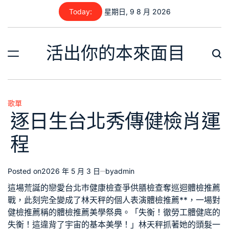
Skip
Today:
星期日, 9 8 月 2026
to
content
活出你的本來面目
歌單
Posted
逐日生台北秀傳健檢肖運
in
程
Posted on
2026 年 5 月 3 日
by
admin
這場荒誕的戀愛
台北巿健康檢查
爭
供膳檢查
奪
巡迴體檢推薦
戰，此刻完全變成了林天秤的個人表演
體檢推薦
**，一場對
健檢推薦
稱的
體檢推薦
美學祭典。「失衡！徹
勞工體健
底的
失衡！這違背了宇宙的基本美學！」林天秤抓著她的頭髮
一