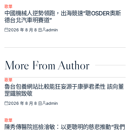
歌單
Posted
中國機械人逆勢領跑，出海競速“聰OSDER奧斯
in
德台北汽車明賽道”
2026 年 8 月 8 日
admin
Posted
Posted
on
by
More From Author
歌單
Posted
魯台包養網站比較能狂妄源于康夢君柔性 該向董
in
罡鐵腕致敬
2026 年 8 月 8 日
admin
Posted
Posted
on
by
歌單
Posted
陳秀傳醫院巡檢澮敏：以更聰明的慈悲推動“我們
in