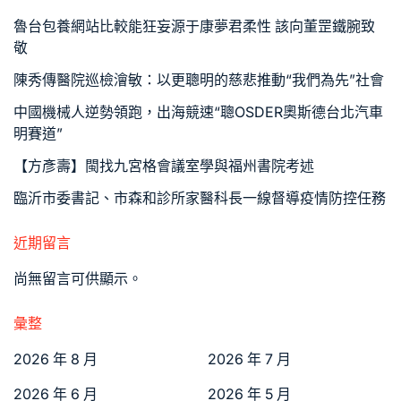
魯台包養網站比較能狂妄源于康夢君柔性 該向董罡鐵腕致
敬
陳秀傳醫院巡檢澮敏：以更聰明的慈悲推動“我們為先”社會
中國機械人逆勢領跑，出海競速“聰OSDER奧斯德台北汽車
明賽道”
【方彥壽】閩找九宮格會議室學與福州書院考述
臨沂市委書記、市森和診所家醫科長一線督導疫情防控任務
近期留言
尚無留言可供顯示。
彙整
2026 年 8 月
2026 年 7 月
2026 年 6 月
2026 年 5 月