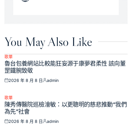
You May Also Like
歌單
Posted
魯台包養網站比較能狂妄源于康夢君柔性 該向董
in
罡鐵腕致敬
2026 年 8 月 8 日
admin
Posted
Posted
on
by
歌單
Posted
陳秀傳醫院巡檢澮敏：以更聰明的慈悲推動“我們
in
為先”社會
2026 年 8 月 8 日
admin
Posted
Posted
on
by