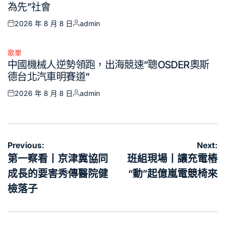
為先”社會
2026 年 8 月 8 日
admin
Posted
Posted
on
by
歌單
Posted
中國機械人逆勢領跑，出海競速“聰OSDER奧斯
in
德台北汽車明賽道”
2026 年 8 月 8 日
admin
Posted
Posted
on
by
文
Previous:
Next:
章
第一察看丨京津冀協同
班組現場丨讓充電樁
導
成長的要害秀傳醫院健
“動”起億嵐電競椅來
覽
檢落子