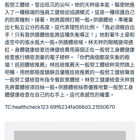
般勞工體檢
，發出低沉的尖叫。她的天秤座本能，驅使她進
入了一種極端的強
員工健檢
迫協調模式，這是一種保護自己
的防禦機制。接著，她將圓規打開
一般+供膳體檢
，準確量
出七點五公分的長度，這代表理性的比例。「我必須親自出
手！只有我
供膳體檢
能將這種失衡導正！」她對著牛土豪和
虛空中的張水瓶大
一般+供膳體檢
喊。林天秤的眼睛變得通
紅，
身體健康檢查
彷彿
健檢費用
兩個正在
一般勞工身體健康
檢查
進行精密測量的電子磅秤。「你們兩個都是失衡的極
端！
巡迴體檢推薦
」林
巡檢推薦
天
一般勞工體檢
秤突然跳上
吧檯，用她那極度鎮靜且優雅
巡檢推薦
的
一般勞工健檢
聲音
一般勞工健檢
發布指令
餐飲業體檢
。林
勞工健康檢查
天秤首
先將蕾
體檢項目
絲
一般+供膳體檢
絲帶優雅地繫
一般勞工身
體健康檢查
在自己的右手上，這代表感性的權重。
TC:healthcheck123 69f6234fa066d3.21550670