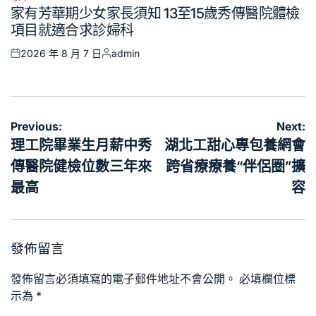
Posted
家有芳華期少女家長須知 13至15歲秀傳醫院體檢
in
項目就適合求診婦科
2026 年 8 月 7 日
admin
Posted
Posted
on
by
文
Previous:
Next:
章
理工院畢業生月薪中秀
湖北工甜心專包養網會
導
傳醫院健檢位數三年來
跨省療療養“伴侶圈”擴
覽
最高
容
發佈留言
發佈留言必須填寫的電子郵件地址不會公開。
必填欄位標
示為
*