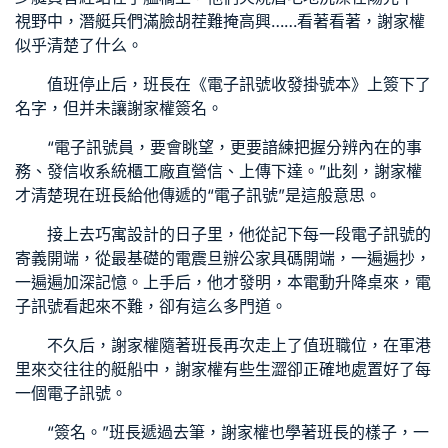
視野中，潛艇兵們滿臉胡茬難掩高興……看著看著，謝家權
似乎清楚了什么。
值班停止后，班長在《電子訊號收發掛號本》上簽下了
名字，但并未讓謝家權簽名。
“電子訊號員，要會眺望，更要諳練把握分辨內在的事
務、發信收
系統櫃工廠直營
信、上傳下達。”此刻，謝家權
才清楚現在班長給他傳遞的“電子訊號”是這般意思。
接上去
巧寓設計
的日子里，他從記下每一段電子訊號的
寄義開端，從最基礎的電
震旦辦公家具
碼開端，一遍遍抄，
一遍遍加深記憶。上手后，他才發明，本
電動升降桌
來，電
子訊號看起來不難，卻有這么多門道。
不久后，謝家權隨著班長再次走上了值班職位，在軍港
里來交往往的艇船中，謝家權有些生澀卻正確地處置好了每
一個電子訊號。
“簽名。”班長遞過去筆，謝家權也學著班長的樣子，一