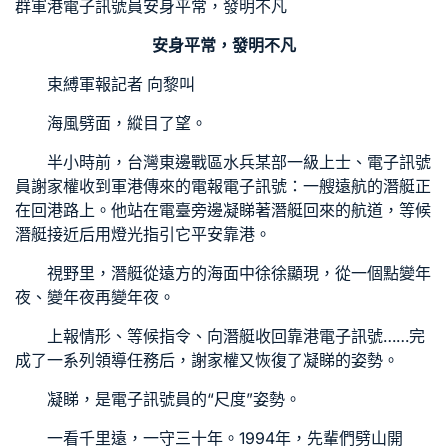
群軍港電子訊號員安身平常，發明不凡
安身平常，發明不凡
束縛軍報記者 向黎叫
海風劈面，縱目了望。
半小時前，台灣東邊戰區水兵某部一級上士、電子訊號
員謝家權收到軍港傳來的電報電子訊號：一艘遠航的潛艇正
在回港路上。他站在電臺旁邊凝睇著潛艇回來的航道，等候
潛艇接近后用燈光指引它平安靠港。
視野里，潛艇從遠方的海面中徐徐顯現，從一個點變年
夜、變年夜再變年夜。
上報情形、等候指令、向潛艇收回靠港電子訊號……完
成了一系列領導任務后，謝家權又恢復了凝睇的姿勢。
凝睇，是電子訊號員的“尺度”姿勢。
一看千里遠，一守三十年。1994年，先輩們劈山開