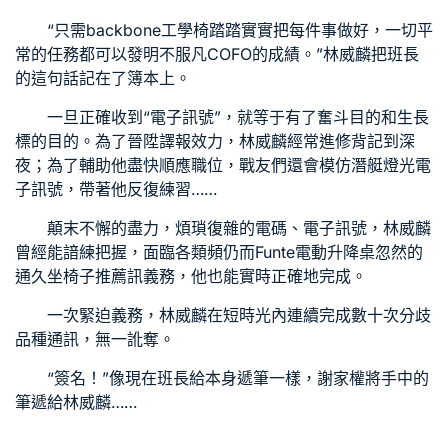
“只需
backbone工學椅
踏踏實實把每件事做好，一切平
常的任務都可以發明不服凡
COFO
的成績。”林威麟把班長
的這句話記在了簿本上。
一旦正確收到“電子訊號”，就等于有了奮斗目的和生長
標的目的。為了晉陞譯報效力，林威麟經常進修背記到深
夜；為了輔助他盡快順應職位，戰友們還會模仿潛艇燈光電
子訊號，帶著他反復練習……
顛末不懈的盡力，煩瑣復雜的電碼、電子訊號，林威麟
曾經能諳練把握，面臨各類頻仍而
Funte電動升降桌
忽然的
通
久坐椅子推薦
訊義務，他也能實時正確地完成。
一次緊迫義務，林威麟在短時光內連續完成數十次分歧
品種通訊，無一訛奪。
“簽名！”像現在班長給本身遞筆一樣，謝家權將手中的
筆遞給林威麟……