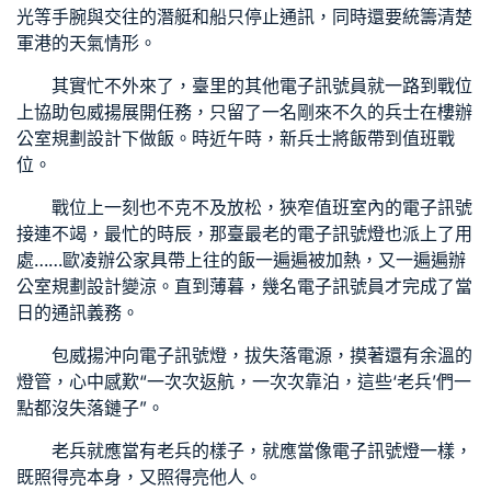
光等手腕與交往的潛艇和船只停止通訊，同時還要統籌清楚
軍港的天氣情形。
其實忙不外來了，臺里的其他電子訊號員就一路到戰位
上協助包威揚展開任務，只留了一名剛來不久的兵士在樓
辦
公室規劃設計
下做飯。時近午時，新兵士將飯帶到值班戰
位。
戰位上一刻也不克不及放松，狹窄值班室內的電子訊號
接連不竭，最忙的時辰，那臺最老的電子訊號燈也派上了用
處……
歐凌辦公家具
帶上往的飯一遍遍被加熱，又一遍遍
辦
公室規劃設計
變涼。直到薄暮，幾名電子訊號員才完成了當
日的通訊義務。
包威揚沖向電子訊號燈，拔失落電源，摸著還有余溫的
燈管，心中感歎“一次次返航，一次次靠泊，這些‘老兵’們一
點都沒失落鏈子”。
老兵就應當有老兵的樣子，就應當像電子訊號燈一樣，
既照得亮本身，又照得亮他人。