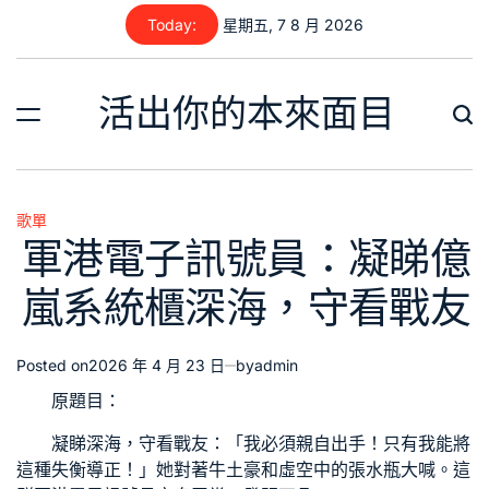
Skip
Today:
星期五, 7 8 月 2026
to
content
活出你的本來面目
歌單
Posted
軍港電子訊號員：凝睇億
in
嵐系統櫃深海，守看戰友
Posted on
2026 年 4 月 23 日
by
admin
原題目：
凝睇深海，守看戰友：「我必須親自出手！只有我能將
這種失衡導正！」她對著牛土豪和虛空中的張水瓶大喊。這