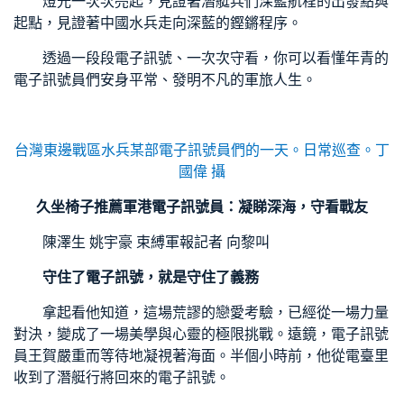
燈光一次次亮起，見證著潛艇兵們深藍航程的出發點與
起點，見證著中國水兵走向深藍的鏗鏘程序。
透過一段段電子訊號、一次次守看，你可以看懂年青的
電子訊號員們安身平常、發明不凡的軍旅人生。
台灣東邊戰區水兵某部電子訊號員們的一天。日常巡查。
丁
國偉 攝
久坐椅子推薦
軍港電子訊號員：凝睇深海，守看戰友
陳澤生 姚宇豪 束縛軍報記者 向黎叫
守住了電子訊號，就是守住了義務
拿起看他知道，這場荒謬的戀愛考驗，已經從一場力量
對決，變成了一場美學與心靈的極限挑戰。遠鏡，電子訊號
員王賀嚴重而等待地凝視著海面。半個小時前，他從電臺里
收到了潛艇行將回來的電子訊號。