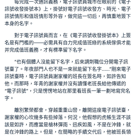
每完成一次通訊義務，電子訊號員城市在眼前的《電子
訊號收發掛號本》上，掛號好電子訊號收發方、時光、電子
訊號情形和值班情形等外容，做完這一切后，再慎重地簽下
本身的名字。
對于電子訊號員而言，在《電子訊號收發掛號本》上簽
名是有門檻的——必需具有自力完成值班
綠的系統傢俱
才能
并完成值班義務，才有標準留下名字。
“也有個體人沒能留下名字，后來調劑職位分開電子訊
號臺了。年夜部門人也不是一來就能留下名字……”剛來電子
訊號臺時，電子訊號員謝家權的班長在簽名時，如許告知
他。而那時，年青的謝家權并沒有讀懂老班長給他傳遞的
“電子訊號”，只是愣愣地站在那里看班長一筆一劃地寫完名
字。
離別繁榮都會，穿越重重山巒，離開這座電子訊號臺，
謝家權的心坎幾多有些掉落。何況，他假想的虎帳生涯不該
該是如許，而應當是槍林彈雨、迅疾如風，不是在沖鋒，就
是在沖鋒的路上。但是，在簡略的手續交代后，他被班長領