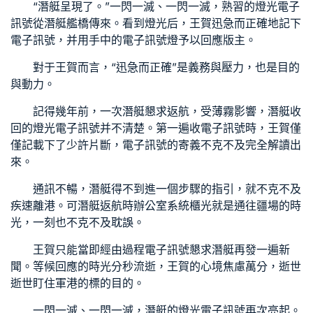
“潛艇呈現了。”一閃一滅、一閃一滅，熟習的燈光電子
訊號從潛艇艦橋傳來。看到燈光后，王賀迅急而正確地記下
電子訊號，并用手中的電子訊號燈予以回應版主。
對于王賀而言，“迅急而正確”是義務與壓力，也是目的
與動力。
記得幾年前，一次潛艇懇求返航，受薄霧影響，潛艇收
回的燈光電子訊號并不清楚。第一遍收電子訊號時，王賀僅
僅記載下了少許片斷，電子訊號的寄義不克不及完全解讀出
來。
通訊不暢，潛艇得不到進一個步驟的指引，就不克不及
疾速離港。可潛艇返航時
辦公室系統櫃
光就是通往疆場的時
光，一刻也不克不及耽誤。
王賀只能當即經由過程電子訊號懇求潛艇再發一遍新
聞。等候回應的時光分秒流逝，王賀的心境焦慮萬分，逝世
逝世盯住軍港的標的目的。
一閃一滅、一閃一滅，潛艇的燈光電子訊號再次亮起。