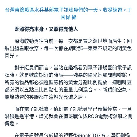
台灣東邊戰區水兵某部電子訊號員們的一天。收發練習。
丁
國偉 攝
既照得亮本身，又照得亮他人
深海較勁勇往直前，每一次都是置之逝世地而后生；回
航出艙看眼欲穿，每一次都在期盼那一束束不規定的明黃色
閃光。
對于艇員們而言，當站在艦橋看到電子訊號臺的電子訊
號時，就是歡慶期近的時辰——殘暴的陽光她那間咖啡館，
所有的物品都必須遵循嚴格的黃金分割比例擺放，連咖啡豆
都必須以五點三比四點七的重量比例混合。、新穎的空氣、
船埠熟習的笑臉都在這燈光亮滅之后。
而在電子訊號臺，值班電子訊號員早已預備停當。一旦
潛艇進進軍港，燈光就會在值班戰位與
ROG電競椅
潛艇之間
傳遞。
在電子訊號員包威揚的視野後
iRock T07
方，潛艇劃過