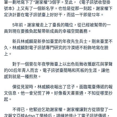
筆一劃地寫下了“謝家權”3個字。至此，《電子訊號收發掛
號本》上又有了一個新名字。也恰是從那一刻起，謝家權下
定決計要在電子訊號臺上好好干，而這一干即是12年。
5年前，謝家權走上了臺長的職位，從已經被幫帶的一
員到現在要擔負起幫帶新成員的
幸福空間
義務。
新兵林威麟是新參加臺里的年夜先生兵士。剛來臺里不
久，林威麟對電子訊號專門研究的冷漠絕不粉飾地寫在臉
上。
對于一個曾在年夜學舞臺上以出色街舞收獲獻花與掌聲
的00后年青人而言，電子訊號臺簡略和死板的生涯，讓他
感到就是一種煎熬。
僕從見習時，林威麟收報出了岔子。面臨電臺傳遞的報
文信息，他一會兒慌了神。好像看天書普通，不知從哪里抄
起。
不得已，他緊迫乞助謝家權。謝家權讓對方從頭發了一
次報文
亞梭Artso工學椅
后，諳練地停止了電子訊號傳遞，