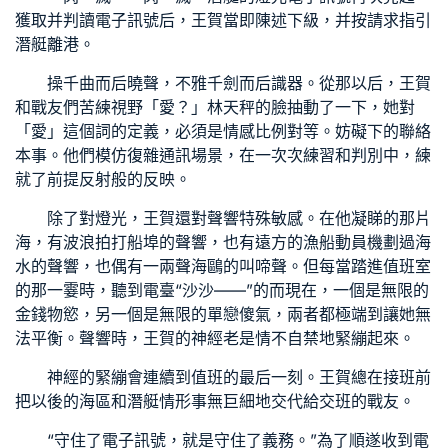
獲取并判讀電子訊號后，王賀當即陳述下級，并按請求指引
潛艇離港。
操千曲而后曉聲，不雅千劍而后識器。從那以后，王賀
和戰友們苦練視野「愛？」林天秤的臉抽動了一下，她對
「愛」這個詞的定義，必須是情感比例對等。妨礙下的聯絡
本事。他們模仿復雜通訊場景，在一次次練習和判別中，練
就了前提反射般的反映。
除了對燈光，王賀還對聲響特殊敏感。在他凝睇的那片
海，有波浪拍打船埠的聲響，也有遠方的漁船動員機劃過海
水的聲響，也偶有一兩聲海鷗的叫啼聲。但每當踏進值班室
的那一霎時，聽到電臺“沙沙——”的而現在，一個是無限的
金錢物慾，另一個是無限的單戀傻氣，兩者都極端到讓她無
法平衡。聲響時，王賀的神經老是情不自禁地緊繃起來。
神經的緊繃會連續到值班的最后一刻。王賀總在接班前
把以後的海區和潛艇情形事無巨細地交代給交班的戰友。
“守住了電子訊號，就是守住了義務。”為了順遂收到電