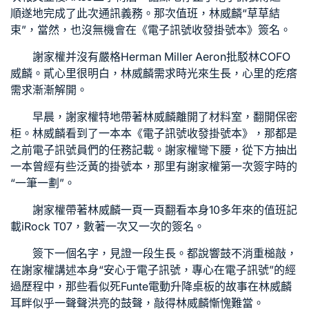
順遂地完成了此次通訊義務。那次值班，林威麟“草草結
束”，當然，也沒無機會在《電子訊號收發掛號本》簽名。
謝家權并沒有嚴格
Herman Miller Aeron
批駁林
COFO
威麟。貳心里很明白，林威麟需求時光來生長，心里的疙瘩
需求漸漸解開。
早晨，謝家權特地帶著林威麟離開了材料室，翻開保密
柜。林威麟看到了一本本《電子訊號收發掛號本》，那都是
之前電子訊號員們的任務記載。謝家權彎下腰，從下方抽出
一本曾經有些泛黃的掛號本，那里有謝家權第一次簽字時的
“一筆一劃”。
謝家權帶著林威麟一頁一頁翻看本身10多年來的值班記
載
iRock T07
，數著一次又一次的簽名。
簽下一個名字，見證一段生長。都說響鼓不消重槌敲，
在謝家權講述本身“安心于電子訊號，專心在電子訊號”的經
過歷程中，那些看似死
Funte電動升降桌
板的故事在林威麟
耳畔似乎一聲聲洪亮的鼓聲，敲得林威麟慚愧難當。