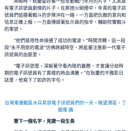
閑暇時，耿慶愛好看一些反動戰鬥年月的片子，尤其是
有電子訊號員劇情的片子。在那炮火硝煙中，年青的電子訊
號員們追隨著戰斗的步隊沖在一線，一方面把仇敵的意向和
信息正確上報，一方面傳遞著批示員的指令，輔助吹響戰斗
的軍號。
“他們是用性命接通了成功的電波。”時間流轉，這一段
段“永不用逝的電波”仿佛跨越時空，將能量注進新一代電子
訊號員的血脈里。
“電子訊號里，深躲著守看內陸的義務，才會讓分歧時
期的電子訊號員有了異樣的熱血沸騰。”在耿慶的不雅影日
誌里，他寫下了如許的字句。
台灣東邊戰區水兵某部電子訊號員們的一天。眺望港區。
丁
國偉 攝
簽下一個名字，見證一段生長