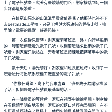
上了電子訊號臺。爬著有些峻峭的門路，謝家權感到每一個
步驟都這般繁重。
在這窮山惡水的山溝溝里貢獻值得嗎？他那時也答不下
去
bestmade工學椅
，只是了解與大張旗鼓的等待比擬，這
里除了電臺的聲響，靜得恐怖。
第一次僕從見習時，謝家權隨著班長一路，向行將離港
的一艘潛艇傳遞燈光電子訊號。收到潛艇懇求出港的電子訊
號后，謝家權只能站在一旁看著班長諳練地把持著手中的電
子訊號燈……
數十天后，陽光晴好，謝家權和班長值班時，收到了一
艘潛艇行將出航
系統櫃工廠直營
的電子訊號。
“你擔任眺望，剩下的我來處置。”班長終于給謝家權派
了活，但倒是電子訊號員最基礎的活。
在一陣嚴重的等候后，潛艇在視野中徐徐呈現。謝家權
在看遠鏡里明白地看到，潛艇的起落口曾經完整翻開，有不
少艇員曾經站在了艦橋上，他們火燒眉毛地洗澡在陽光下。