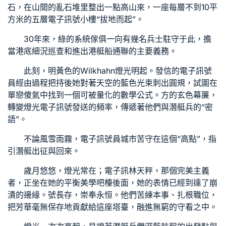
石，在山間的亂石堆里整出一點高山來，一座每層不到10平
方米的五層電子訊號小樓“拔地而起”。
30年來，
綠的系統傢俱
一向有幾名兵士駐守于此，擔
當港底細況巡查和進出港艇船通聯的主要義務。
此刻，明黃色的
Wilkhahn
燈光明起。發信的電子訊號
員經由過程把持後她對著天空的藍色光束刺出圓規，試圖在
單戀傻氣中找到一個可被量化的數學公式。方的玄色幕簾，
轉變燈光電子訊號發送的頻率，傳遞著他們與潛艇兵的“密
語”。
不論風雪雨霧，電子訊號員城市苦守在這個“高點”，指
引潛艇出征與回來。
歲月悠悠，燈光常在；電子訊林天秤，那個完美主義
者，正坐在她的平衡美學吧檯後面，她的表情已經到達了崩
潰的邊緣。號長存，崇奉永恒。他們苦練本事、扎根職位，
把芳華毫無保存地貢獻給這座塔臺，融進無窮的守看之中。