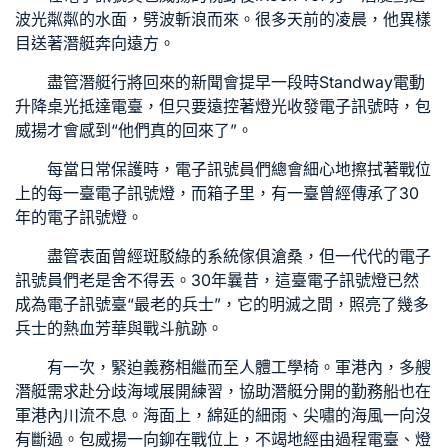
波光粼粼的水面，劈波斬浪而來。很多天前的凌晨，他異樣
目送著潛艇奔向遠方。
盡管潛艇行將回來的新聞會提早一段時
Standway電動
升降桌
光抵達電臺，但只要遠控著燈光收發電子訊號時，包
威揚才會感到“他們真的回來了”。
每當日常保護時，電子訊號員們總會細心地擦拭著戰位
上的每一臺電子訊號燈，而箱子里，有一臺曾經傳承了30
年的電子訊號燈。
盡管表面曾經斑駁
綠的系統傢俱
滄桑，但一代代的電子
訊號員們老是舍不得丟。30年曩昔，這臺電子訊號燈已然
成為電子訊號臺“最老的兵士”，它的明滅之間，照亮了幾多
兵士的熱血芳華與戰斗航跡。
有一次，緊迫義務相繼而至
人體工學椅
。軍港內，多艘
潛艇需求赴分歧海域展開練習，協助潛艇分開的勤務船也在
軍港內川流不息。海面上，綿延的細雨、尖嘯的海風一向沒
有斷過。包威揚一向鉚在戰位上，不竭地經由過程電臺、燈