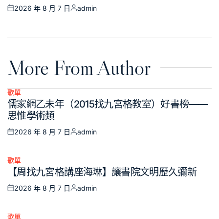
2026 年 8 月 7 日
admin
Posted
Posted
on
by
More From Author
歌單
Posted
儒家網乙未年（2015找九宮格教室）好書榜——
in
思惟學術類
2026 年 8 月 7 日
admin
Posted
Posted
on
by
歌單
Posted
【周找九宮格講座海琳】讓書院文明歷久彌新
in
2026 年 8 月 7 日
admin
Posted
Posted
on
by
歌單