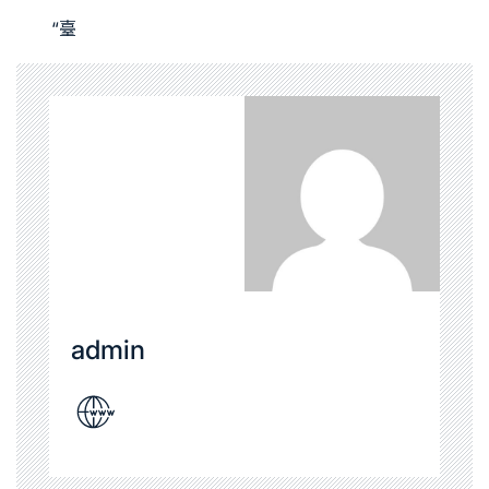
“臺
admin