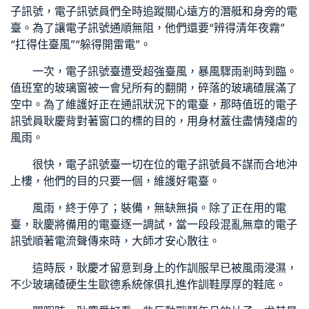
子訊號，電子訊號員們全時追蹤關心遠方的潛艇和身旁的電
臺。為了讓電子訊號通順無阻，他們還要“辨得清年夜霧”
“扛得住臺風”“躲得開雷電”。
一次，電子訊號臺遭受超強臺風，暴風驟雨剎時到臨。
值班室的玻璃窗被一會兒所有的翻開，碎落的玻璃碴展滿了
空中。為了維護好正在通訊狀況下的電臺，那時值班的電子
訊號員耿慶背對著窗口的標的目的，用身材蓋住盡情殘虐的
風雨。
很快，電子訊號臺一切在位的電子訊號員不謀而合地沖
上樓，他們的目的只要一個，維護好電臺。
風雨，終于停了；裝備，無缺無損。除了正在用的電
臺，耿慶將備用的電臺逐一調試，當一段段混亂無章的電子
訊號順著電流聲傳來時，大師才安心散往。
這時辰，耿慶才留意到身上的作訓服早已被風雨浸濕，
不少玻璃碴硬生生
歐德系統傢俱
扎進作訓鞋厚厚的鞋底。