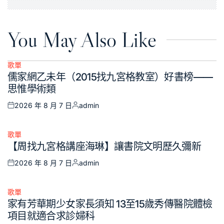
You May Also Like
歌單
Posted
儒家網乙未年（2015找九宮格教室）好書榜——
in
思惟學術類
2026 年 8 月 7 日
admin
Posted
Posted
on
by
歌單
Posted
【周找九宮格講座海琳】讓書院文明歷久彌新
in
2026 年 8 月 7 日
admin
Posted
Posted
on
by
歌單
Posted
家有芳華期少女家長須知 13至15歲秀傳醫院體檢
in
項目就適合求診婦科