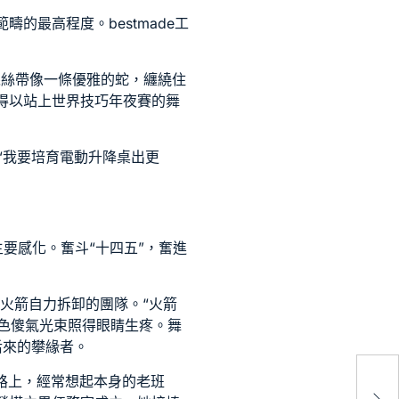
範疇的最高程度。
bestmade工
絲絲帶像一條優雅的蛇，纏繞住
人得以站上世界技巧年夜賽的舞
“我要培育
電動升降桌
出更
要感化。奮斗“十四五”，奮進
火箭自力拆卸的團隊。“火箭
色傻氣光束照得眼睛生疼。舞
后來的攀緣者。
路上，經常想起本身的老班
創