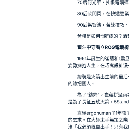
70后何光華，扎根電纜
80后柴閃閃，在快遞營
90后梁智濱，苦練技巧
勞模是如何“煉”成的？清
奮斗中守看立
ROG電競椅
1961年誕生的崔蘊和1
震
姿勢擁抱人生，在
巧寓設計
漫
總裝是火箭出生前的最后
的總把關人。
為了“鑄箭”，崔蘊拼過
是為了長征五號火箭，5
Sta
直徑
ergohuman 111
年夜
的需求。在大師束手無策之際
法「我必須親自出手！只有我