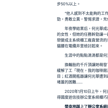
步50%以上。
“他人感到不太能夠的工作
勁，勇敢立異，警惕求證，充
年夜學結業后，何光華成
的女性，但她的任務幹勁讓一
戀變成主
系統櫃工廠直營
流的
貓腰在電纜井里檢討起來。
生涯中的點點滴滴都是何
換輪胎的千斤頂讓她萌發
緩解了工「現在，我的咖啡館
目；紅酒開瓶器讓何光華遭到
堵蓋的困難……
2020年1月10日上午，
得國度迷信技
辦公室系統櫃
巧
榮幸地踩上了
辦公室系統