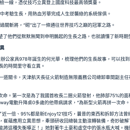
運檢一線，憑仗技巧立異登上國度科技最高領獎臺。
業中考驗生長，用熱血芳華完成人生逆襲
綠的系統傢俱
。
、過關斬將，“砌”出了一條通往世界技巧之巔的冠軍之路。
楚了他們從默默無聞到申明鵲起的生長之路，也就讀懂了新時期勞模
異
旦辦公家具
978年誕生的何光華，梳理他們的生長故事，可以找
長的時間里守看立異。
一道關卡，天津航天長征火箭制造無限義務公司總卸車間副主任
兩次命。第一次是為了我國首枚長二捆火箭發射，他肺部75%的
ndway電動升降桌
0多歲的他帶病請求，“為新型火箭再拼一次命。
了近一倍、95%都是新
Enjoy121
技巧，曩昔的東西和拆卸方法曾
，崔蘊應用立異思想，牽頭研收回總裝主動滾轉裝備，奇妙破解
能將這種失衡導正！」她對著牛土豪和虛空中的張水瓶大喊。機