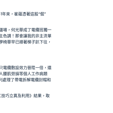
1年來，崔蘊憑著這股“倔”
疆場，何光華成了電纜班獨一
主色調！那會讓我的非主流單
學椅
華早已順著梯子趴下往，
只電纜敷設效力晉陞一倍，還
人腰肌勞損等個人工作病題
勝利處理了帶電拆解電纜封帽和
工技巧立異及利用》結果，取