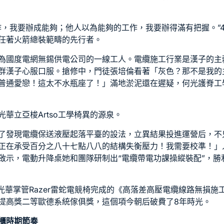
，我要辦成能夠；他人以為能夠的工作，我要辦得滿有把握。”4
任著火箭總裝範疇的先行者。
為國度電網無錫供電公司的一線工人。電纜施工行業是漢子的主
群漢子心服口服。搶修中，門徒張培倫看著「灰色？那不是我的
普通愛戀！這太不水瓶座了！」滿地淤泥還在遲疑，何光
護脊工
光華立
亞梭Artso工學椅
異的源泉。
了發現電纜保送液壓起落平臺的設法，立異結果投進運營后，不
正在承受百分之八十七點八八的結構失衡壓力！我需要校準！」
啟示，
電動升降桌
她和團隊研制出“電纜帶電功課操縱裝配”，
何光華掌管
Razer雷蛇電競椅
完成的《高落差高壓電纜線路無損施
提高獎二等
歐德系統傢俱
獎，這個項今朝后破費了8年時光。
櫃
時期節奏