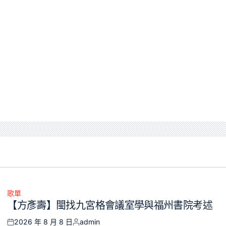
歌單
Posted
【方彥壽】閩找九宮格會議室學與福州書院考述
in
2026 年 8 月 8 日
admin