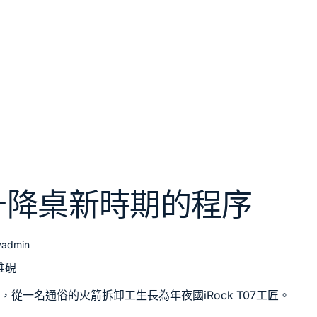
升降桌新時期的程序
y
admin
維硯
1載，從一名通俗的火箭拆卸工生長為年夜國
iRock T07
工匠。