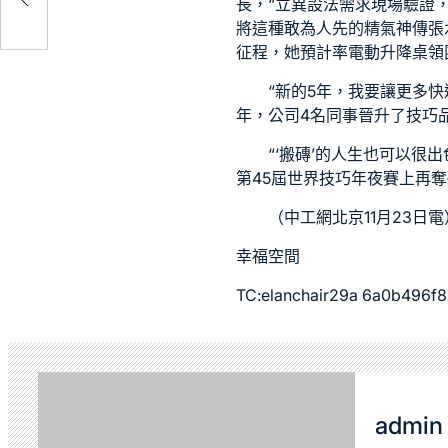
長，“立異設法需求現場驗證，
將這種敢為人先的精氣神傳張
征程，她預計率
電動升降桌
領
“新的5年，我要讓更多
年，公司4名同事晉升了技巧品
“‘搬磚’的人生也可以很
第45屆世界技巧年夜賽上再
（中工網北京11月23日電
幸福空間
TC:elanchair29a 6a0b496f
admin