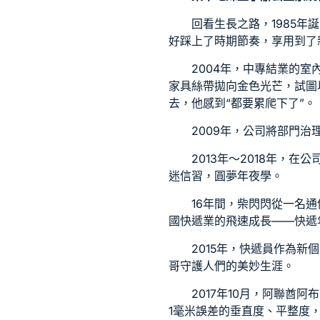
回看生長之路，1985年
好踩上了時期節奏，享用到了
2004年，中專結業的
室
家具
絲帶拋向金色光芒，試圖
去，他感到“都要累爬下了”。
2009年，公司將部門
2013年～2018年，
迷信習，圓夢年夜學。
16年間，柴閃閃從一名
國快遞業的飛速成長——快遞
2015年，快遞員作為
哥守護人們的美妙生涯。
2017年10月，阿聯酋
1毫米誤差的垂直度、平整度