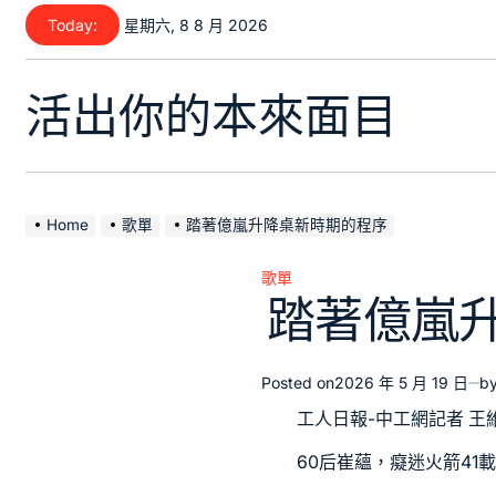
Skip
Today:
星期六, 8 8 月 2026
to
content
活出你的本來面目
Home
歌單
踏著億嵐升降桌新時期的程序
歌單
Posted
踏著億嵐
in
Posted on
2026 年 5 月 19 日
b
工人日報-中工網記者 王
60后崔蘊，癡迷火箭4