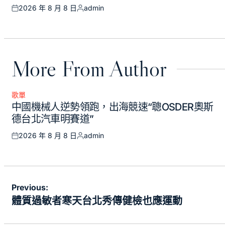
2026 年 8 月 8 日
admin
Posted
Posted
on
by
More From Author
歌單
Posted
中國機械人逆勢領跑，出海競速“聰OSDER奧斯
in
德台北汽車明賽道”
2026 年 8 月 8 日
admin
Posted
Posted
on
by
文
Previous:
章
體質過敏者寒天台北秀傳健檢也應運動
導