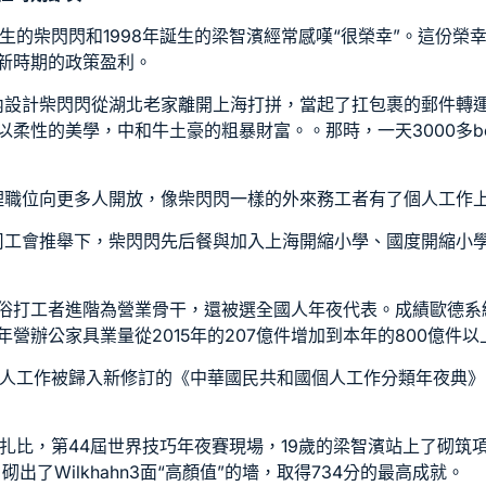
誕生的柴閃閃和1998年誕生的梁智濱經常感嘆“很榮幸”。這份
新時期的政策盈利。
內設計
柴閃閃從湖北老家離開上海打拼，當起了扛包裹的郵件轉
以柔性的美學，中和牛土豪的粗暴財富。。那時，一天3000多
b
治理職位向更多人開放，像柴閃閃一樣的外來務工者有了個人工作
在公司工會推舉下，柴閃閃先后餐與加入上海開縮小學、國度開縮
通俗打工者進階為營業骨干，還被選全國人年夜代表。成績
歐德系
年營
辦公家具
業量從2015年的207億件增加到本年的800億件以
新個人工作被歸入新修訂的《中華國民共和國個人工作分類年夜典》
阿布扎比，第44屆世界技巧年夜賽現場，19歲的梁智濱站上了砌
，砌出了
Wilkhahn
3面“高顏值”的墻，取得734分的最高成就。