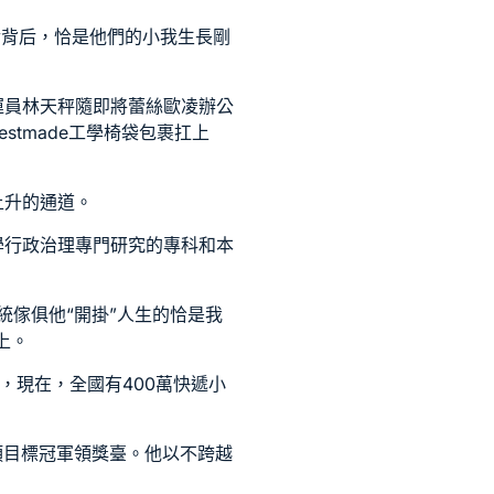
榮幸背后，恰是他們的小我生長剛
運員林天秤隨即將蕾絲
歐凌辦公
estmade工學椅
袋包裹扛上
上升的通道。
小學行政治理專門研究的專科和本
統傢俱
他“開掛”人生的恰是我
上。
，現在，全國有400萬快遞小
筑項目標冠軍領獎臺。他以不跨越