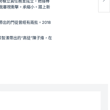
華勞模立異任務室成立，她接棒
“
我審視衝擊。承縮小。踏上新
帶出的門徒曾經有兩批。2018
梁智濱帶出的“高徒”陳子烽，在