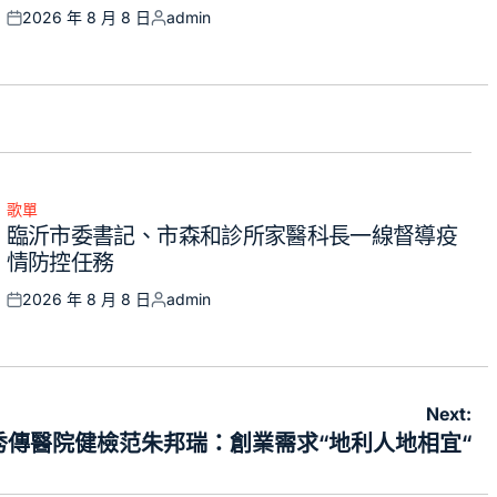
2026 年 8 月 8 日
admin
Posted
Posted
on
by
歌單
Posted
臨沂市委書記、市森和診所家醫科長一線督導疫
in
情防控任務
2026 年 8 月 8 日
admin
Posted
Posted
on
by
Next:
秀傳醫院健檢范朱邦瑞：創業需求“地利人地相宜“