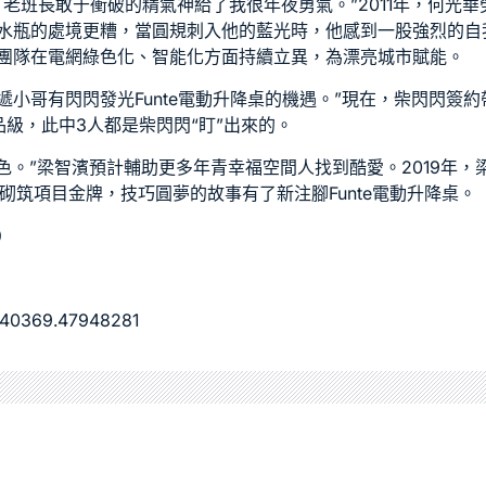
老班長敢于衝破的精氣神給了我很年夜勇氣。”2011年，何光
水瓶的處境更糟，當圓規刺入他的藍光時，他感到一股強烈的自
團隊在電網綠色化、智能化方面持續立異，為漂亮城市賦能。
快遞小哥有閃閃發光
Funte電動升降桌
的機遇。”現在，柴閃閃簽約
級，此中3人都是柴閃閃“盯”出來的。
出色。”梁智濱預計輔助更多年青
幸福空間
人找到酷愛。2019年，
奪砌筑項目金牌，技巧圓夢的故事有了新注腳
Funte電動升降桌
。
）
840369.47948281