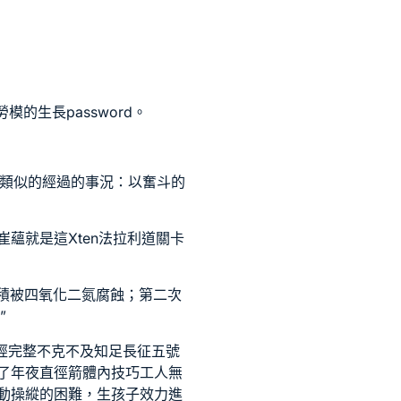
的生長password。
到類似的經過的事況：以奮斗的
崔蘊就是這
Xten法拉利
道關卡
面積被四氧化二氮腐蝕；第二次
”
經完整不克不及知足長征五號
了年夜直徑箭體內技巧工人無
動操縱的困難，生孩子效力進