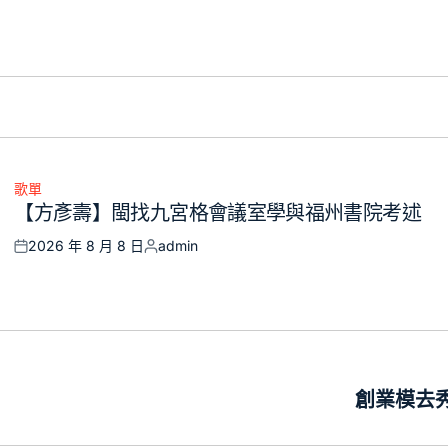
Posted
Posted
on
by
歌單
Posted
【方彥壽】閩找九宮格會議室學與福州書院考述
in
2026 年 8 月 8 日
admin
Posted
Posted
on
by
創業模去