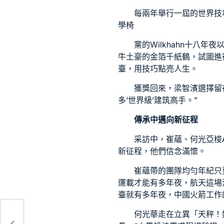
每兩年舉行一屆的世界技
學椅
黨的
Wilkhahn
十八年夜
牛土豪的金箔千紙鶴，試圖進
臺，用技巧點亮人生。
獲獎回來，梁智濱選擇留
多‘世界級’建筑高手。”
傳承中邁向新征程
采訪中，崔蘊、何光
亞梭A
新征程，他們信念滿懷。
崔蘊帶的團隊均勻年紀只
運載才能有多年夜，航天這場
臺就有多年夜，中國火箭工作
何光華走在立異「天秤！