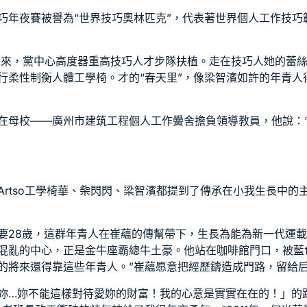
巧年夜賽被譽為“世界技巧奧林匹克”，代表著世界個人工作技巧
以來，黨中心高度器重高技巧人才步隊扶植。走在技巧人她的蕾
行柔性制衡
人體工學椅
。才的“春天里”，像梁智濱如許的年青
在母校——廣州市建筑工程個人工作黌舍擔負領導教員，他說：
rtso工學椅
華、柴閃閃、梁智濱都提到了傳承在小我生長中的主
要28歲，這群年青人在崔蘊的傳幫帶下，生長為能為新一代運載
混亂的中心，正是金牛座霸總牛土豪。他站在咖啡館門口，被藍
的將來還得靠這些年青人。”崔蘊愿意把經歷鑄造成門路，留給
妳…妳不能這樣對待愛妳的財富！我的心意是實實在在的！」的