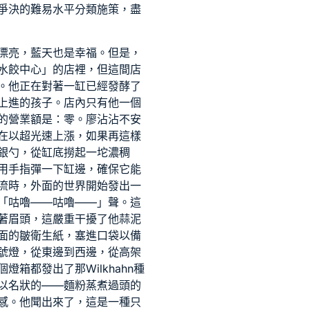
爭決的難易水平分類施策，盡
漂亮，藍天也是幸福。但是，
水餃中心」的店裡，但這間店
。他正在對著一缸已經發酵了
上進的孩子。店內只有他一個
的營業額是：零。廖沾沾不安
正在以超光速上漲，如果再這樣
銀勺，從缸底撈起一坨濃稠
用手指彈一下缸邊，確保它能
交流時，外面的世界開始發出一
「咕嚕——咕嚕——」聲。這
著眉頭，這嚴重干擾了他蒜泥
面的皺衛生紙，塞進口袋以備
號燈，從東邊到西邊，從高架
個燈箱都發出了那
Wilkhahn
種
以名狀的——麵粉蒸煮過頭的
感。他聞出來了，這是一種只