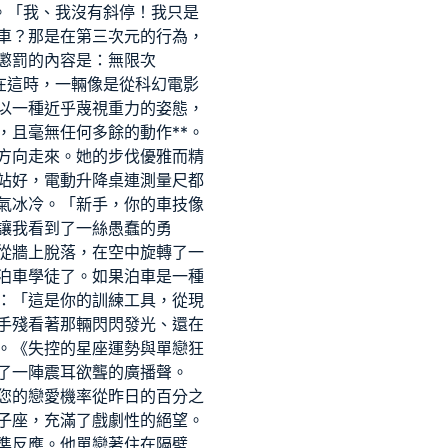
。「我、我沒有斜停！我只是
車？那是在第三次元的行為，
懲罰的內容是：無限次
在這時，一輛像是從科幻電影
以一種近乎蔑視重力的姿態，
且毫無任何多餘的動作**。
方向走來。她的步伐優雅而精
站好，
電動升降桌
連測量尺都
氣冰冷。「新手，你的車技像
讓我看到了一絲愚蠢的勇
從牆上脫落，在空中旋轉了一
泊車學徒了。如果泊車是一種
：「這是你的訓練工具，從現
手殘看著那輛閃閃發光、還在
。《失控的星座運勢與單戀狂
了一陣震耳欲聾的廣播聲。
您的戀愛機率從昨日的百分之
子座，充滿了戲劇性的絕望。
準反應。他單戀著住在隔壁