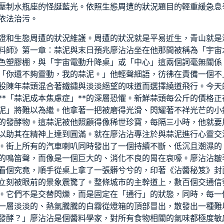
壓制水瓶座的怪誕藍光。依照生態周遭的狀況題目的輕重緩急息
依法治污。
證和生態周遭的狀況維護。周遭的狀況就是平易近生，青山就是
料師》第一章：蒜泥與末日預兆廖沾沾坐在他那間被稱為「宇宙
色塑膠棚，與「宇宙
電動升降桌
」或「中心」這兩個詞毫無關係
「你還不夠靈動，我的蒜泥。」他輕聲細語，彷彿在責備一個不
股陳年蒜頭混合著鐵鏽與淡淡絕望的味道而選擇繞道飛行。今天
**「蒜泥成本焦慮症」**的深層恐懼。新鮮蒜頭每公斤的價格
泥」將難以為繼。他拿著一把被磨得光滑、閃耀著不祥光芒的小
的發酵物。這蒜泥被他照顧得像稀世珍寶，每隔三小時，他就要
*，以助其在精神上達到圓滿。就在廖沾沾專注於與蒜泥進行心靈
。街上所有的汽車喇叭同時發出了一個持續不斷、低沉且潮濕的
的鳴笛聲，而像是一個巨大的、消化不良的胃在哀嚎。廖沾沾皺
看個究竟，順手從桌上拿了一張髒兮兮的，印著《沾醬秘笈》封
立刻被眼前的景象震驚了。整條城市的主幹道上，數百個交通信
。它們不是交替閃爍，而是固定在「通行」的狀態，同時，每一
一層淡淡的、熱氣騰騰的白霧從燈箱的頂部冒出，散發出一種難
發酵？」廖沾沾是個醬料學家，對所有食物相關的氣味都極度敏