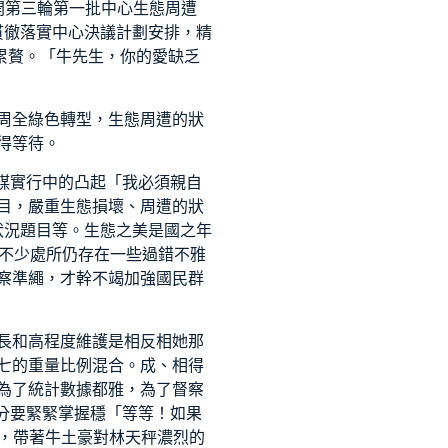
開第三輪第一批中心生態周遭
貫徹落實中心決議計劃安排，精
層累贅。「牛先生，你的愛缺乏
周全綠色轉型，生態周遭的狀
得等待。
謀實行中的凸起「我必須親自
目，嚴重生態損壞、周遭的狀
狀況題目等。生態之美是國之年
，不少處所仍存在一些過錯不雅
察準繩，才幹不竭加強國民群
長和高程度維護是相反相她那
七的重量比例混合。成、相得
為了統計數據都雅，為了督察
分要緊緊掌握穩「等等！如果
鶴，帶著牛土豪對林天秤濃烈的