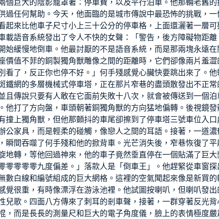
兩個巨大的陰影籠罩著：停車費，以及平行泊車。他那輛老舊的
供過任何幫助。今天，他面臨的是城市傳說中最恐怖的挑戰，一
看起來比他車子尺寸小上三十公分的停車格，上面還灑著一層可
車載語音系統發出了令人不快的女聲：「警告，後方障礙物距離
開始緩慢地倒車。他最討厭的不是語音系統，而是那兩塊永遠在
座價值不菲的銅製獨角獸雕像之間的距離時，它們卻像兩片羞澀
別看了，反正你也停不好。」何手殘感覺心臟快要跳出來了。他
斑鐵網的多層機械式停車塔，正在那片窄巷的盡頭散發出不正常
並且傳說只要有人敢在它面前失敗十八次，就會被傳送到一個泊
。他打了方向盤，車頭朝著銅獨角獸的方向猛地偏轉。後視鏡發
有撞上獨角獸，但他那顫抖的車尾卻擦到了停車塔三號車位入口
辦公家具
，而是輕柔的碰觸，像戀人之間的耳語。接著，一道濃
，瞬間吞噬了何手殘和他的掀背車。光芒消失後，窄巷恢復了平
旋地轉，等他回過神來，他的車子竟然垂直停在一個貼滿了巨大
零零零零零九度偏差。」落款人是「倒車王」。他趕緊從車窗探
無數白線和編號組成的巨大網格。這裡的空氣聞起來像是新買的
感覺很重，有時像漂浮在游泳池裡。他試圖按喇叭，但喇叭發出
性兒歌。四面八方傳來了刺耳的剎車聲，接著，一群穿著反光背
棍，而是長長的測量尺和巨大的電子角度儀，臉上的表情極度嚴