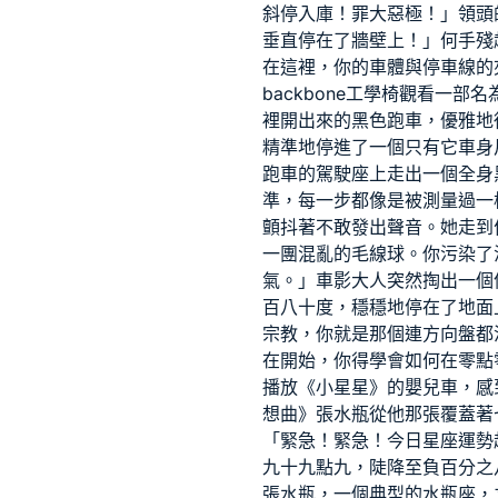
斜停入庫！罪大惡極！」領頭
垂直停在了牆壁上！」何手殘
在這裡，你的車體與停車線的
backbone工學椅
觀看一部名
裡開出來的黑色跑車，優雅地
精準地停進了一個只有它車身
跑車的駕駛座上走出一個全身
準，每一步都像是被測量過一
顫抖著不敢發出聲音。她走到
一團混亂的毛線球。你污染了
氣。」車影大人突然掏出一個
百八十度，穩穩地停在了地面
宗教，你就是那個連方向盤都
在開始，你得學會如何在零點
播放《小星星》的嬰兒車，感
想曲》張水瓶從他那張覆蓋著
「緊急！緊急！今日星座運勢
九十九點九，陡降至負百分之
張水瓶，一個典型的水瓶座，