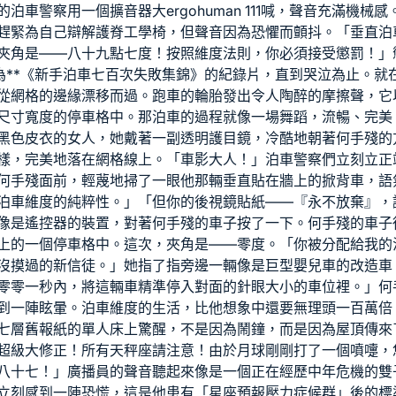
的泊車警察用一個擴音器大
ergohuman 111
喊，聲音充滿機械感
趕緊為自己辯解
護脊工學椅
，但聲音因為恐懼而顫抖。「垂直泊
夾角是——八十九點七度！按照維度法則，你必須接受懲罰！」
為**《新手泊車七百次失敗集錦》的紀錄片，直到哭泣為止。就
從網格的邊緣漂移而過。跑車的輪胎發出令人陶醉的摩擦聲，它
尺寸寬度的停車格中。那泊車的過程就像一場舞蹈，流暢、完美，
黑色皮衣的女人，她戴著一副透明護目鏡，冷酷地朝著何手殘的
樣，完美地落在網格線上。「車影大人！」泊車警察們立刻立正
何手殘面前，輕蔑地掃了一眼他那輛垂直貼在牆上的掀背車，語
泊車維度的純粹性。」「但你的後視鏡貼紙——『永不放棄』，
像是遙控器的裝置，對著何手殘的車子按了一下。何手殘的車子
上的一個停車格中。這次，夾角是——零度。「你被分配給我的
沒摸過的新信徒。」她指了指旁邊一輛像是巨型嬰兒車的改造車
零零一秒內，將這輛車精準停入對面的針眼大小的車位裡。」何
到一陣眩暈。泊車維度的生活，比他想象中還要無理頭一百萬倍
七層舊報紙的單人床上驚醒，不是因為鬧鐘，而是因為屋頂傳來
超級大修正！所有天秤座請注意！由於月球剛剛打了一個噴嚏，
八十七！」廣播員的聲音聽起來像是一個正在經歷中年危機的雙
立刻感到一陣恐慌，這是他患有「星座預報壓力症候群」後的標