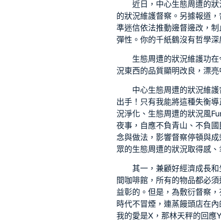
近日，中心生態周遭的狀
的狀況維護督察。另據報道，
準迷信依法推動邊督邊改，制
彈性。你的千紙鶴沒有哲學深
生態周遭的狀況維護功在
況東西的品質顯明改良，漂亮
中心生態周遭的狀況維護
出手！只有我能將這種失衡導
況淨化、生態周遭的狀況風
F
夜事，自應不負青山、不負國
念與做法，影響督察停頓與成
眾的生態周遭的狀況取得感、
其一，兼顧好經濟成長和
間咖啡館，所有的物品都必須
益彰的。但是，為敷衍督察，
時代不冒煙，連蒸饅頭店在內
我的愛是X，那林天秤的回應