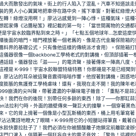
過大而散發出的氣味。街上的行人陷入了混亂。汽車不知道該走
裝的男人小心翼翼地把車停在路中央，搖下車窗，對著紅綠燈大
左轉！綠燈沒用啊！」廖沾沾感覺到一陣心悸。這種氣味，這種
想起家傳《沾醬秘笈》裡記載的第一句：「當世間萬物的交通都
便是宇宙水餃臨界點到來之時。」「七點五個地球年…怎麼這麼
櫃後面的暗門。暗門裡放著一個老舊的、像是古代金屬保險箱的
醬料界的基礎公式，只有像他這樣的傳統派才會用）。保險箱打
這儀器很像一個
backbone工學椅
老式的對講機，但頂部插著一
通話鈕。儀器發出「滋——」的電流聲，接著傳來一陣高八度、
這裡是 K-999！宇宙水餃聯盟特級特務！你那邊是不是已經聞
」廖沾沾的耳朵被這聲音震得嗡嗡作響，他捏著對講機，困惑地
度膨脹的焦
護脊工學椅
慮味！還有，我現在走不開！我的陳年老
999崩潰的尖叫聲，帶著濃濃的中藥味電子雜音：「重點不是蒜
！快！我們在你的後院！別帶任何多餘的東西！除了——你那缸蒜
ten法拉利
勺時，外面的牆壁傳來一聲巨大的撞擊。一個穿著黑色
來。它的背上揹著一個像是小型瓦斯桶的東西，桶上用毛筆寫著
廖沾沾驚訝地瞪大了眼睛。K-999用它的小短腿站得筆直，戴著
水餃快要拉肚子了！我們必須在你被醋酸離子炮鎖定前離
歐凌辦
店門口灌入，伴隨著一個狂妄自大的電子音效：「警告！這裡的