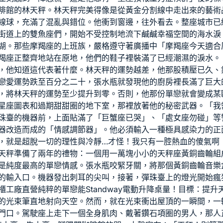
啡館的林天秤。林天秤完美得像是從黃金分割線中走出來的藝術
線球，充滿了混亂與錯位。他衝到窗邊，往外看去。整座城市已
街道上的雙魚座們，開始不受控制地流下鹹鹹
幸福空間
的海水淚
湖。那些摩羯座的上班族，嚴格遵守著廣播中「摩羯座今天適合
羯座正整齊地站在原地，他們的鞋子裡裝滿了已經潮濕的淚水。
，他知道這代表著什麼。林天秤的運勢越差，他那股積壓已久、
戀愛運勢跌至百分之二十，張水瓶就發現他的廚房裡長滿了巨大
，將林天秤的運勢至少提升到零。否則，他那份單戀就會變成某
星座圖表和過期甜甜圈的地下室，那裡放著他的秘密武器。「我
珠臺的機器前，上面貼滿了「巨蟹座已哭」、「處女座勿碰」等
器改造而成的「情感調節器」。他必須輸入一種極具感染力的正
，就是超脫一切的理性與冷靜…才怪！我只有一腔熱血的傻氣啊
天秤準備了兩年的禮物：一個用一萬塊小小的天秤座黃銅齒輪組
是純度最高的單戀情感。張水瓶咬緊牙關，將那個黃銅齒輪音樂
的輸入口。機器發出刺耳的尖叫，接著，彈珠臺上的燈光開始瘋
櫃工廠直營
純粹的單戀能
Standway電動升降桌
量！目標：提升
的光束筆直地射向天空。然而，就在光束衝出屋頂的一瞬間，一
門口。駕駛座上走下一個全身肌肉、戴著鑽石項圈的男人，那人