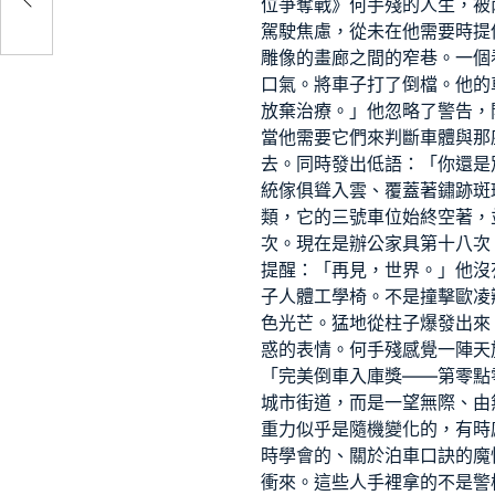
位爭奪戰》何手殘的人生，被
駕駛焦慮，從未在他需要時提
雕像的畫廊之間的窄巷。一個
口氣。將車子打了倒檔。他的
放棄治療。」他忽略了警告，
當他需要它們來判斷車體與那
去。同時發出低語：「你還是
統傢俱
聳入雲、覆蓋著鏽跡斑
類，它的三號車位始終空著，
次。現在是
辦公家具
第十八次
提醒：「再見，世界。」他沒
子
人體工學椅
。不是撞擊
歐凌
色光芒。猛地從柱子爆發出來
惑的表情。何手殘感覺一陣天
「完美倒車入庫獎——第零點
城市街道，而是一望無際、由
重力似乎是隨機變化的，有時
時學會的、關於泊車口訣的魔
衝來。這些人手裡拿的不是警