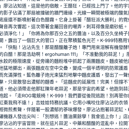
」廖沾沾知道，這是他的宿敵，王醋狂，已經找上門了。他的宇
的影子佔滿了那扇被撞破的牆門邊緣，光線一瞬間被極端的酸氣
底座還不斷噴射著白色醋霧。它身上掛著「醋狂派大勝利」的霓
聲音再次響起，這次帶著金屬回音的嘲弄，刺耳得像是磨砂紙。
必須淨化！」「你將為你那百分之五的醬油，以及百分
久坐椅子
開，露出了一個巨大的管口，正在聚積藍色光芒。K-999特務
。「快點！沾沾先生！那是醋酸離子炮！專門用來溶解有機發酵
的白醋！那是浩劫啊！
ergohuman 111
」「不准動我的蒜泥！」
水餃的極限速度，從旁邊的麵粉堆中抓起了兩團麵皮。麵皮被他
他猛地擲出，兩張麵皮在空中交疊，變成一個半透明的防禦護盾
而充滿彈性。藍色離子炮光束猛烈地擊中麵皮護盾，發出了一聲
擊，只是散發出濃郁的麵香。「這麵皮的延展性！完美！但撐不了
道，他必須帶走他那缸陳年老蒜泥，那是宇宙的希望。他跑到蒜
抱起。「走
ROG電競椅
！K-999！我們要從後院逃跑！別再管
紅棗我飛不遠！」吉娃娃特務抗議。它用小嘴咬住廖沾沾的衣領
輕微煎煮聲，伴隨著一股濃郁的蔘味爆發。廖沾沾抱著蒜泥缸、K
罐機器人發出尖叫：「別想逃！醬油黨餘孽！我會追上你！」店
廖沾沾的宇宙冒險，就在這片蒜泥、中藥和醋酸的混亂中，拉開