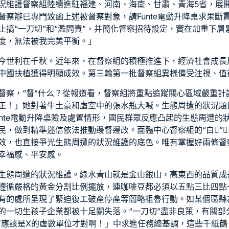
況維護督察組陸續進駐福建、河南、海南、甘肅、青海5省，展
督察辦已專門致函上述被督察對象，請
Funte電動升降桌
求果斷
止搞“一刀切”和“濫問責”，并簡化督察招待設定，實在加重下
度，無法被我完美平衡。」
今世利在千秋。近年來，在督察組的積極推進下，經濟社會成長
中國扶植獲得明顯成效。第三輪第一批督察組異樣備受注視、值
督察，“督”什么？從報道看，督察組將重點追蹤關心區域嚴重計
正！」她對著牛土豪和虛空中的張水瓶大喊。生態周遭的狀況題
unte電動升降桌
險及處置情形，國民群眾反應凸起的生態周遭的
民，做到精準迷信依法推動邊督邊改。面臨中心督察組的“白”
效，也直接爭光生態周遭的狀況維護的底色。唯有掌握好兩條督
幸福感、平安感。
生態周遭的狀況維護。綠水青山就是金山銀山，高東西的品質成
遵循嚴格的黃金分割比例擺放，連咖啡豆都必須以五點三比四點
有的處所呈現了緊迫復工破產停產等簡略粗魯行動。如某個區縣
的一切生孩子企業都被十足關失落。“一刀切”盡非良策，有關部
Y應該是X的虛數單位才對啊！」中求進任務總基調，這些千紙