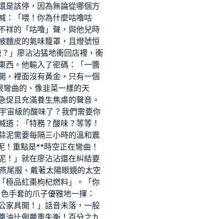
還是該停，因為無論從哪個方
喊：「喂！你為什麼咕嚕咕
不祥的「咕嚕」聲，與他兒時
被麵皮的氣味籠罩，且燈號恒
快？」廖沾沾猛地衝回店裡，衝
東西。他輸入了密碼：「一醬
開，裡面沒有黃金，只有一個
根彎曲的、像韭菜一樣的天
急促且充滿養生焦慮的聲音。
到宇宙級的酸味了？我們需要你
喊道：「特務？酸味？等等！
蒜泥需要每隔三小時的溫和震
泥！重點是**時空正在彎曲！
泥！」就在廖沾沾還在糾結要
燕尾服、戴著太陽眼鏡的太空
「極品紅棗枸杞燃料」。「你
白色手套的爪子優雅地一揮：
公家具
開！」話音未落，一股
醬油比例嚴重失衡！百分之九