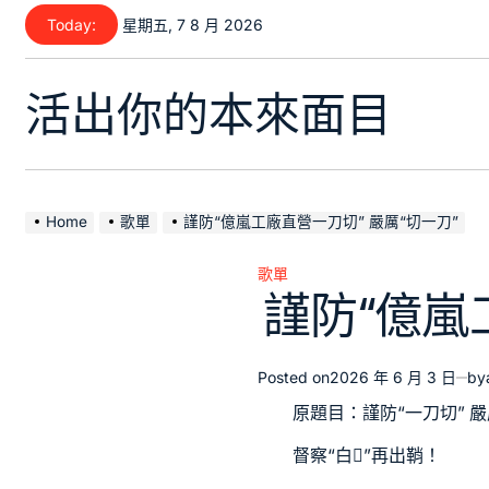
Skip
Today:
星期五, 7 8 月 2026
to
content
活出你的本來面目
Home
歌單
謹防“億嵐工廠直營一刀切” 嚴厲“切一刀”
歌單
Posted
謹防“億嵐
in
Posted on
2026 年 6 月 3 日
by
原題目：謹防“一刀切” 嚴
督察“白”再出鞘！