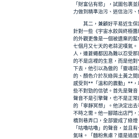
「財富佔有慾」，試圖包裹並
力做到精準治污、迷信治污、
其二，兼顧好平易近生保
針對一些《宇宙水餃與終極醬
的外觀更像是一個被遺棄的藍
七個月又七天的老蒜泥嘆氣。
人，連蒼蠅都因為難以忍受那
的不是店裡的生意，而是他對
下去，他引以為傲的「靈魂蒜
的、顏色介於灰綠與土黃之間
感受到**「溫和的震動」*
些不對勁的信號。首先是聲音
聲音不是引擎聲，也不是正常
的「寧靜冥想」。他決定出去
不時之需。他一腳踏出店門，
橋到巷弄口，全部變成了綠燈
「咕嚕咕嚕」的聲音，並且有
氣味。「麵粉焦慮？還是過度