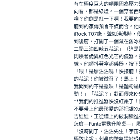
有在極度巨大的麵團因為壓力
向看，都是綠燈。一個穿著西
嚕？你倒是紅一下啊！我要向
聽到的家傳預言不謀而合。他
iRock T07
綠、聲如湯沸時，
到後廚，打開了一個藏在舊冰
二醋三油四辣五蒜泥」（這是
閃爍著詭異紅色光芒的儀器。
線。他顫抖著拿起儀器，按下
「喂！是廖沾沾嗎！快接聽！
的蒜泥！你被徵召了！馬上！
我聞到的不是酸味！是麵粉過
動！」「蒜泥？」對面傳來K-
**我們的推進器快沒紅棗了
不要帶上他最珍愛的那把銀
X
吉娃娃，正從牆上的破洞鑽進
怎麼—
Funte電動升降桌
—」
「沒時間了，沾沾先生！宇宙
極致尖銳、刺鼻的酸氣猛地從