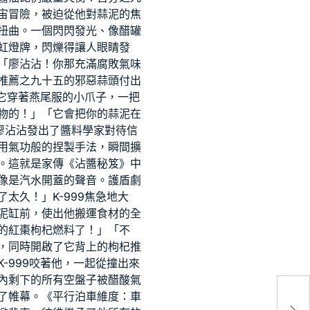
宙冒險，被迫從他對蒜泥的焦
扭曲。一個閃閃發光、像醋罐
虹燈牌，閃爍得讓人眼睛發
「廖沾沾！你那充滿腐敗氣味
推薦
之九十五的邪惡蒜頭付出
用它穿著燕尾服的小爪子，一把
物的！」「它會把你的蒜泥在
廖沾沾發出了醬料學家對待信
用氣功般的捏製手法，瞬間擴
。這就是家傳《沾醬秘笈》中
像是汽水開蓋的聲音。護盾劇
太久！」K-999焦急地大
泥缸前，使出他搬運食材的全
你的紅棗枸杞燃料了！」「不
，同時開啟了它背上的枸杞推
-999咬著他，一起從撞出來
內剩下的所有空盤子被醋酸氣
了帷幕。《平行泊車維度：車
吉