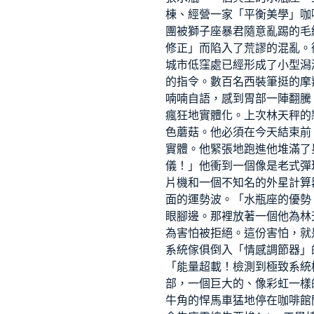
棟、經營一家「平衡美學」咖
團被獅子座暴君隨意亂踢的毛
修正」而陷入了荒謬的混亂。
城市低窪處已經形成了小型潟
的指令。數百名西裝筆挺的摩
喃喃自語，感到胃部一陣翻騰
瘋狂地實體化。上次林天秤的
色蘑菇。他必須在今天結束前
實體。他緊張地跑進他堆滿了
儀！」他衝到一個像是老式彈
片機和一個不知名的外星計算
面的運勢波。「水瓶座的優勢
眼腳邊。那裡放著一個他為林
為害怕被拒絕。這份害怕，就
系統傢俱
倒入「情感調節器」
「能量超載！檢測到極致
系統
部，一個巨大的、像彩虹一樣
牛角的悍馬車猛地停在咖啡館