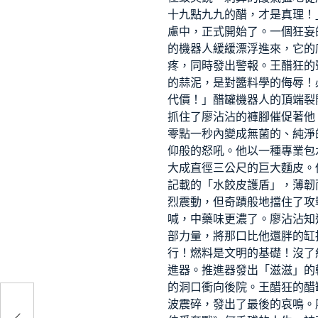
十九點九九的醋，才是真理！
慮中，正式開始了。一個狂妄
的機器人緩緩漂浮進來，它的
疼，同時發出警報。王醋狂的
的蒜泥，是對醬料學的侮辱！
代價！」醋罐機器人的頂端裂
抓住了廖沾沾的褲腳催促著他
零點一秒內變成無菌的、純淨
仰般的怒吼。他以一種專業包
大成直徑三公尺的巨大麵皮。
記載的「水餃皮護盾」，薄韌
烈震動，但奇蹟般地擋住了攻
喊，中藥味更濃了。廖沾沾知
部力量，將那口比他還胖的缸
行！燃料是文明的基礎！沒了
進器。推進器發出「滋滋」的
的洞口衝向後院。王醋狂的醋
波震碎，發出了最後的哀鳴。
所家