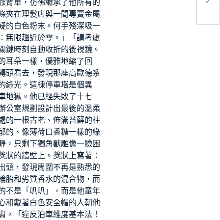
掀背車，彷彿繼承了他所有的
術
條夾在理髮店與一間專賣金屬
疑的白色粉末。何手殘深吸一
：無限趨近於零。」「請考慮
關鍵時刻自動收折的後視鏡。
的耳朵一樣，優雅地縮了回
轉頭看去，發現那座高
歐德系
的綠光。這棟停車塔是個異
車地獄。他已經失敗了十七
辦公室規劃設計
出最後的溫柔
處的一根古老、佈滿苔蘚的柱
郁的、像薄荷口香糖一樣的綠
靜，只剩下獨角獸雕像一臉困
獎狀的牆壁上。獎狀上寫著：
出頭，發現周圍不再是熟悉的
輪胎和劣質香水的混合物，而
的不是「叭叭」，而是他童年
心和戴著白色安全帽的人朝他
肅。「違反泊車維度基本法！