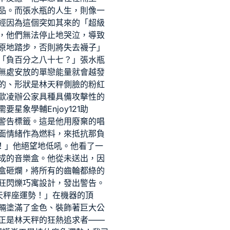
品。而張水瓶的人生，則像一
經因為這個突如其來的「超級
，他們無法停止地哭泣，導致
原地踏步，否則將失去襪子」
「負百分之八十七？」張水瓶
無處安放的單戀能量就會越發
的、形狀是林天秤側臉的粉紅
歐凌辦公家具
種具備攻擊性的
需要星象學輔
Enjoy121
助
警告標籤。這是他用廢棄的唱
面情緒作為燃料，來抵抗那負
！」他絕望地低吼。他看了一
成的音樂盒。他從未送出，因
盒砸爛，將所有的齒輪都
綠的
狂閃爍
巧寓設計
，發出警告。
天秤座運勢！」在機器的頂
輛塗滿了金色、裝飾著巨大公
正是林天秤的狂熱追求者——