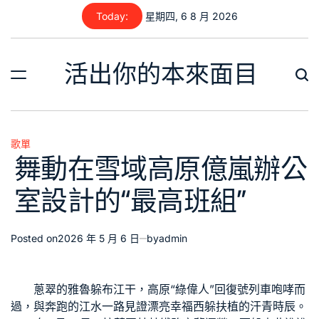
Skip
Today:
星期四, 6 8 月 2026
to
content
活出你的本來面目
歌單
Posted
舞動在雪域高原億嵐辦公
in
室設計的“最高班組”
Posted on
2026 年 5 月 6 日
by
admin
蔥翠的雅魯躲布江干，高原“綠偉人”回復號列車咆哮而
過，與奔跑的江水一路見證漂亮幸福西躲扶植的汗青時辰。