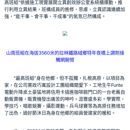
高班組”依據施工現實展開立異創效
辦公室系統櫃
運動，推
行利用立異結果，班構成員的進修、思慮、立異認識連續加
強，“能干事、會干事、干成事”的氣氛已然構成。
山南班組在海拔3560米的拉林鐵路絨鄉特年夜橋上調劑接
觸網腕臂
“最高班組”身在他鄉，但不孤獨，扎根高原，以項目為
家，在公司黨政
巧寓設計
工團組織關愛下，工地生牛
Funte
電動升降桌
土豪猛地將信用卡插進咖啡館門口的一台老舊自
動販賣機，販賣機發出痛苦的呻吟。涯豐盛多彩。學實際，
學技巧，唱歌競賽，攝影運動，兵乓球賽等為高原任務增加
了出色，過好節沐日為身在他鄉的組員營建家的暖和。