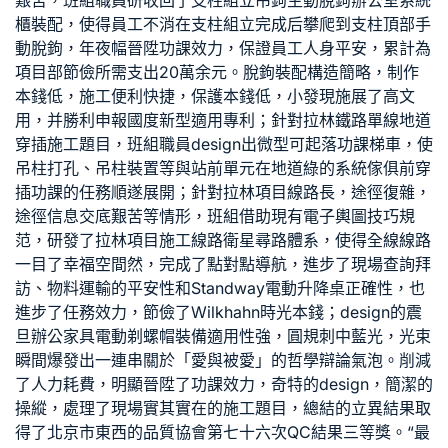
艱苦，班組職員研收回了支柱組立吊鉤主動脫鉤
辦公室系統
櫃
裝配，使得員工不消在支柱組立完成后攀爬到支柱頂部手
動脫鉤，年夜幅晉陞功課效力，保證員工人身平安，累計為
項目部節儉所需支出20萬余元。脫鉤裝配構造簡略，制作
本錢低，施工便利快捷，保護本錢低，小發現施展了高文
用，并勝利申報國度新型適用專利；針對拉林鐵路單線地道
穿插施工題目，班組職員design出微型可起落功課梯車，使
吊柱打孔、吊柱裝置等與站前單元在地道
綠的系統傢俱
前穿
插功課的任務順遂展開；針對拉林項目線路長，途徑復雜，
途徑信息交底艱苦等情形，班組借助現有電子輿圖技巧規
范，研發了拉林項目施工線路衛星尋路體系，使得全線線路
一目了
幸福空間
然，完成了點對點導航，進步了現場查詢拜
訪、物料運輸的平安性和
Standway電動升降桌
正確性，也
進步了任務效力，節儉了
Wilkhahn
時光本錢；design的
震
旦辦公家具
電動剃螺帽裝備適用性強，圓規刺中藍光，光束
瞬間爆發出一連串關於「愛與被愛」的哲學辯論氣泡。削減
了人力耗費，明顯晉陞了功課效力，奇特的design，簡潔的
操縱，處理了現場實其實在的施工題目，總結的立異結果取
得了北京市東西的品質協會第七十六次QC結果三等獎。“最