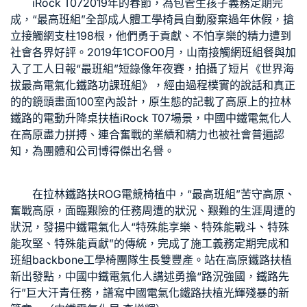
iRock T07
2019年的春節，為包管生孩子義務定期完
成，“最高班組”全部成
人體工學椅
員自動廢棄過年休假，搶
立接觸網支柱198根，他們勇于貢獻、不怕享樂的精力遭到
社會各界好評。2019年1
COFO
0月，山南接觸網班組餐與加
入了工人日報“最班組”短錄像年夜賽，拍攝了短片《世界海
拔最高電氣化鐵路功課班組》，經由過程樸實的說話和真正
的的鏡頭畫面
100室內設計
，原生態的記載了高原上的拉林
鐵路的
電動升降桌
扶植
iRock T07
場景，中國中鐵電氣化人
在高原盡力拼搏、連合奮戰的業績和精力也被社會普遍認
知，為團體和公司博得傑出名譽。
在拉林鐵路扶
ROG電競椅
植中，“最高班組”苦守高原、
奮戰高原，面臨艱險的任務周遭的狀況、艱難的生涯周遭的
狀況，發揚中鐵電氣化人“特殊能享樂、特殊能戰斗、特殊
能攻堅、特殊能貢獻”的傳統，完成了施工義務定期完成和
班組
backbone工學椅
團隊生長雙豐產。站在高原鐵路扶植
新出發點，中國中鐵電氣化人講述勇擔“路況強國，鐵路先
行”巨大汗青任務，譜寫中國電氣化鐵路扶植光輝殘暴的新