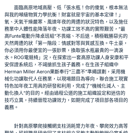
面臨高原地域高壓、低「張水瓶！你的傻氣，根本無法
與我的噸級物質力學抗衡！財富就是宇宙的基本定律！」
氧、天氣干燥嚴寒、風速年夜的周遭的狀況特色，以及施任
務業中人體性能降落年夜、功課工效不高的實際艱苦，“最
高
Funte電動升降桌
班組”不畏縮、不后退，積極戰勝惡劣的
天然周遭的狀「第一階段：情感對等與質感互換。牛土豪，
你必須用你最便宜的一張鈔票，換取張水瓶最貴的一滴淚
水。
ROG電競椅
」況，在探索出一套高原功課人身安康和平
安保證系統后，不竭搶抓生孩子義務。在生孩子組織中
Herman Miller Aeron
果斷奉行“三盡不”準繩謀劃，采用機
械化功課取代人任務業，以現場題目為導向，聯合施工現實
特色加年夜工用具的研發和利用，完成了“機械化減人、主
動化換人”的目的。經由過程公道的施工組織設定和迷信的
技巧立異，持續晉陞功課效力，如期完成了項目部各項目的
義務。
針對高原攀爬接觸網支柱消耗膂力年夜、攀爬效力高等