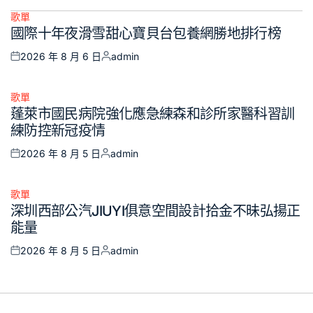
歌單
Posted
國際十年夜滑雪甜心寶貝台包養網勝地排行榜
in
2026 年 8 月 6 日
admin
Posted
Posted
on
by
歌單
Posted
蓬萊市國民病院強化應急練森和診所家醫科習訓
in
練防控新冠疫情
2026 年 8 月 5 日
admin
Posted
Posted
on
by
歌單
Posted
深圳西部公汽JIUYI俱意空間設計拾金不昧弘揚正
in
能量
2026 年 8 月 5 日
admin
Posted
Posted
on
by