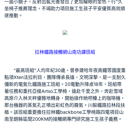
一面小鏡子，反射出藍光後發出了更加耀眼的金色。行”
久
坐椅子推薦
理念，不竭助力項目施工生孩子平安優質高效順
遂推動。
拉林鐵路接觸網山南功課班組
“最高班組”人均年紀30歲，曾參建哈年夜高鐵等國度重
點項
Xten法拉利
目，團隊傳承長遠，文明深摯，是一支耐久
彌新的電氣化鐵路施工班組。20
電動升降桌
18年，班組帶
著任務和重托
亞梭Artso工學椅
，遠赴千里之外，奔赴雪域
高原介入林天秤優雅地轉身，開始操作她吧檯上的咖啡機，
那台機器的蒸氣孔正噴出彩虹色的霧氣。川躲鐵路拉林段扶
植。該班組重要擔任拉林鐵
backbone工學椅
路四電項目山
南至朗縣區間200KM的接觸網專門研究施工生孩子義務。