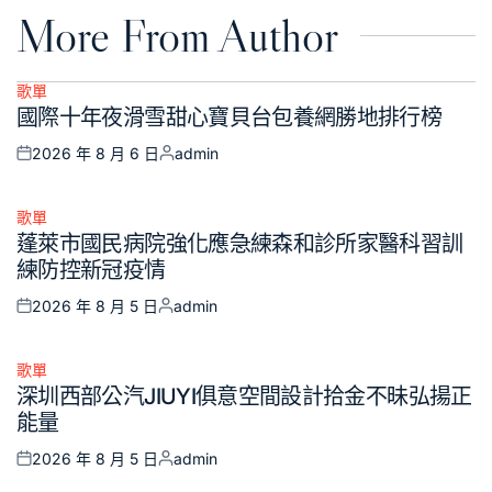
More From Author
歌單
Posted
國際十年夜滑雪甜心寶貝台包養網勝地排行榜
in
2026 年 8 月 6 日
admin
Posted
Posted
on
by
歌單
Posted
蓬萊市國民病院強化應急練森和診所家醫科習訓
in
練防控新冠疫情
2026 年 8 月 5 日
admin
Posted
Posted
on
by
歌單
Posted
深圳西部公汽JIUYI俱意空間設計拾金不昧弘揚正
in
能量
2026 年 8 月 5 日
admin
Posted
Posted
on
by