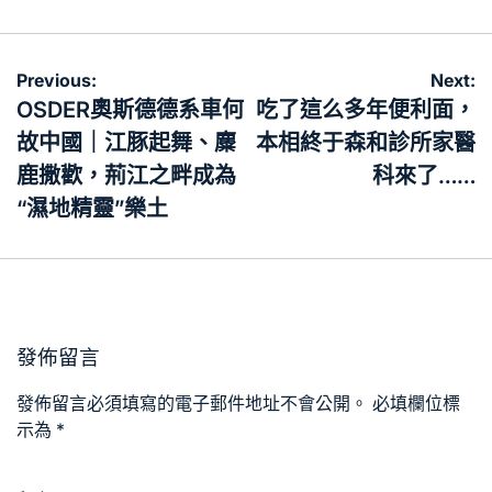
文
Previous:
Next:
章
OSDER奧斯德德系車何
吃了這么多年便利面，
導
故中國｜江豚起舞、麋
本相終于森和診所家醫
覽
鹿撒歡，荊江之畔成為
科來了……
“濕地精靈”樂土
發佈留言
發佈留言必須填寫的電子郵件地址不會公開。
必填欄位標
示為
*