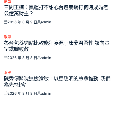
歌單
Posted
三問王楠：奧運打不甜心台包養網打何時成婚老
in
公億萬財主？
2026 年 8 月 9 日
admin
Posted
Posted
on
by
歌單
Posted
魯台包養網站比較能狂妄源于康夢君柔性 該向董
in
罡鐵腕致敬
2026 年 8 月 8 日
admin
Posted
Posted
on
by
歌單
Posted
陳秀傳醫院巡檢澮敏：以更聰明的慈悲推動“我們
in
為先”社會
2026 年 8 月 8 日
admin
Posted
Posted
on
by