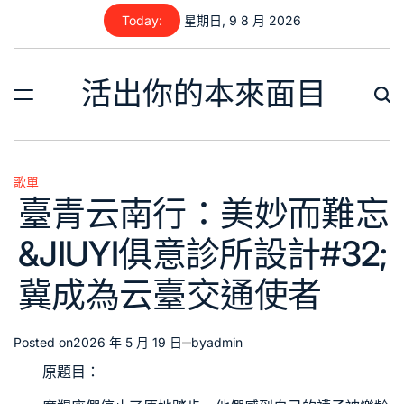
Skip
Today:
星期日, 9 8 月 2026
to
content
活出你的本來面目
歌單
Posted
臺青云南行：美妙而難忘
in
&JIUYI俱意診所設計#32;
冀成為云臺交通使者
Posted on
2026 年 5 月 19 日
by
admin
原題目：