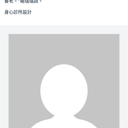
養老。”楊瑞瑞說。
身心診所設計