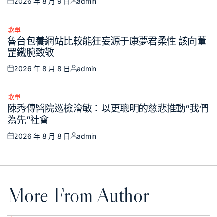
2026 年 8 月 9 日
admin
Posted
Posted
on
by
歌單
Posted
魯台包養網站比較能狂妄源于康夢君柔性 該向董
in
罡鐵腕致敬
2026 年 8 月 8 日
admin
Posted
Posted
on
by
歌單
Posted
陳秀傳醫院巡檢澮敏：以更聰明的慈悲推動“我們
in
為先”社會
2026 年 8 月 8 日
admin
Posted
Posted
on
by
More From Author