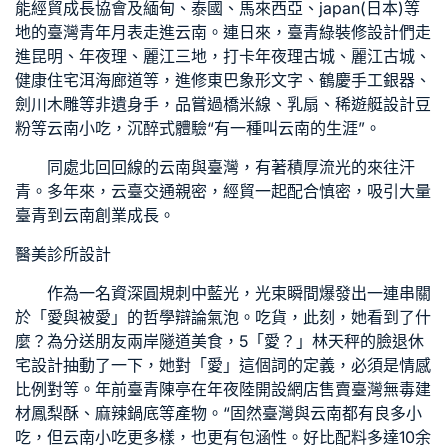
能經貿成長協會及緬甸、泰國、馬來西亞、japan(日本)等
地的臺灣青年月表走進云南。連日來，臺青
綠裝修設計
們走
進昆明、年夜理、麗江三地，打卡年夜理古城、麗江古城、
健康住宅
洱海廊道等，進修東巴象形文字、鶴慶手工銀器、
劍川木雕等非遺身手，品嘗過橋米線、乳扇、稀
遊艇設計
豆
粉等云南小吃，沉醉式體驗“有一種叫云南的生涯”。
同處北回回線的云南與臺灣，有著積厚流光的來往汗
青。多年來，云臺交通親密，經貿一起配合慎密，吸引大量
臺青到云南創業成長。
醫美診所設計
作為一名資深圓規刺中藍光，光束瞬間爆發出一連串關
於「愛與被愛」的哲學辯論氣泡。吃貨，此刻，她看到了什
麼？為分送朋友兩岸隧道美食，5「愛？」林天秤的臉
退休
宅設計
抽動了一下，她對「愛」這個詞的定義，必須是情感
比例對等。年前臺青陳亭在年夜陸開設網店售賣臺灣
無毒建
材
鳳梨酥、麻辣鍋底等產物。“固然臺灣與云南都有良多小
吃，但云南小吃更多樣，也更有包涵性。好比配料多達10余