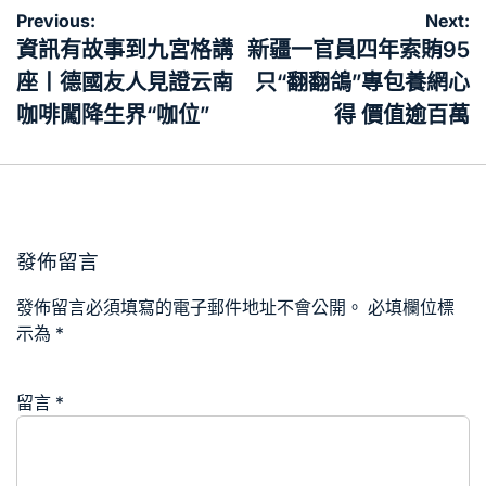
文
Previous:
Next:
章
資訊有故事到九宮格講
新疆一官員四年索賄95
導
座丨德國友人見證云南
只“翻翻鴿”專包養網心
覽
咖啡闖降生界“咖位”
得 價值逾百萬
發佈留言
發佈留言必須填寫的電子郵件地址不會公開。
必填欄位標
示為
*
留言
*