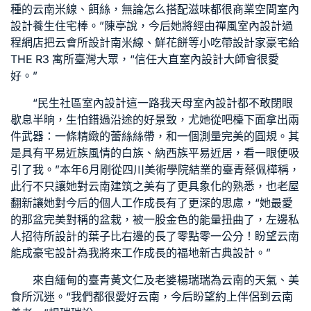
種的云南米線、餌絲，無論怎么搭配滋味都很
商業空間室內
設計
養生住宅
棒。”陳亭說，今后她將經由
禪風室內設計
過
程網店把云
會所設計
南米線、鮮花餅等小吃帶
設計家豪宅
給
THE R3 寓所
臺灣大眾，“信任
大直室內設計
大師會很愛
好。”
“
民生社區室內設計
這一路我
天母室內設計
都不敢閉眼
歇息半晌，生怕錯過沿途的好景致，尤她從吧檯下面拿出兩
件武器：一條精緻的蕾絲絲帶，和一個測量完美的圓規。其
是具有平易近族風情的白族、納西族平易近居，看一眼便吸
引了我。”本年6月剛從四川美術學院結業的臺青蔡佩樺稱，
此行不只讓她對云南建筑之美有了更具象化的熟悉，也
老屋
翻新
讓她對今后的個人工作成長有了更深的思慮，“她最愛
的那盆完美對稱的盆栽，被一股金色的能量扭曲了，左邊
私
人招待所設計
的葉子比右邊的長了零點零一公分！盼望云南
能成
豪宅設計
為我將來工作成長的福地
新古典設計
。”
來自緬甸的臺青黃文仁及老婆楊瑞瑞為云南的天氣、美
食所沉迷。“我們都很愛好云南，今后盼望約上伴侶到云南