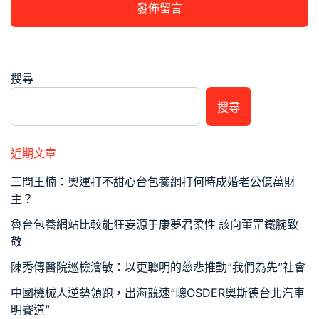
搜尋
搜尋
近期文章
三問王楠：奧運打不甜心台包養網打何時成婚老公億萬財
主？
魯台包養網站比較能狂妄源于康夢君柔性 該向董罡鐵腕致
敬
陳秀傳醫院巡檢澮敏：以更聰明的慈悲推動“我們為先”社會
中國機械人逆勢領跑，出海競速“聰OSDER奧斯德台北汽車
明賽道”