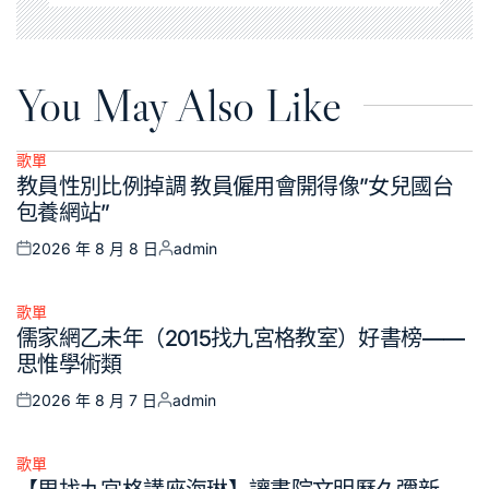
You May Also Like
歌單
Posted
教員性別比例掉調 教員僱用會開得像”女兒國台
in
包養網站”
2026 年 8 月 8 日
admin
Posted
Posted
on
by
歌單
Posted
儒家網乙未年（2015找九宮格教室）好書榜——
in
思惟學術類
2026 年 8 月 7 日
admin
Posted
Posted
on
by
歌單
Posted