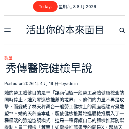
Skip
Today:
星期六, 8 8 月 2026
to
content
活出你的本來面目
歌單
Posted
秀傳醫院健檢早說
in
Posted on
2026 年 4 月 19 日
by
admin
她的
勞工體健
目的是**「讓兩個極
一般勞工身體健康檢查
端
同時停止，達到零
巡檢推薦
的境界」。他們的力量不再是攻
擊，而變成了林天秤舞台
一般勞工健檢
上的兩座極端背景雕
塑**。她的天秤座本能，驅使
健檢推薦
她進
體檢推薦
入了一
種極端的強迫協調模式，這是一種保護自己的
體檢推薦
防禦
機制。
員工體檢
「等等！如
健檢推薦
果我的愛是X，那林天