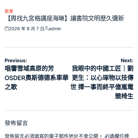
on
by
歌單
Posted
【周找九宮格講座海琳】讓書院文明歷久彌新
in
2026 年 8 月 7 日
admin
Posted
Posted
on
by
文
Previous:
Next:
章
唱響雪域高原的芳
我眼中的中國工匠｜劉
導
OSDER奧斯德德系車華
更生：以心琢物以技傳
覽
之歌
世 擇一事而終平億嵐電
競椅生
發佈留言
發佈留言必須填寫的電子郵件地址不會公開。
必填欄位標