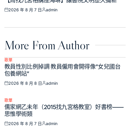
【周找九宮格講座海琳】讓書院文明歷久彌新
in
2026 年 8 月 7 日
admin
Posted
Posted
on
by
More From Author
歌單
Posted
教員性別比例掉調 教員僱用會開得像”女兒國台
in
包養網站”
2026 年 8 月 8 日
admin
Posted
Posted
on
by
歌單
Posted
儒家網乙未年（2015找九宮格教室）好書榜——
in
思惟學術類
2026 年 8 月 7 日
admin
Posted
Posted