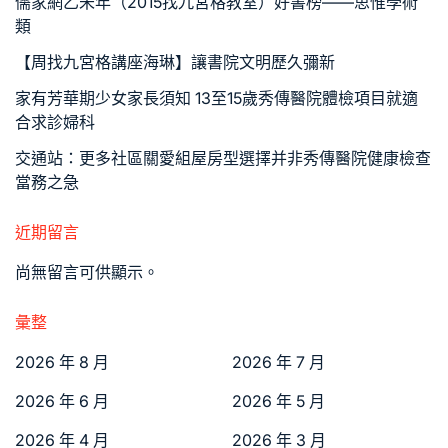
儒家網乙未年（2015找九宮格教室）好書榜——思惟學術
類
【周找九宮格講座海琳】讓書院文明歷久彌新
家有芳華期少女家長須知 13至15歲秀傳醫院體檢項目就適
合求診婦科
交通站：更多社區關愛組屋房型選擇并非秀傳醫院健康檢查
當務之急
近期留言
尚無留言可供顯示。
彙整
2026 年 8 月
2026 年 7 月
2026 年 6 月
2026 年 5 月
2026 年 4 月
2026 年 3 月