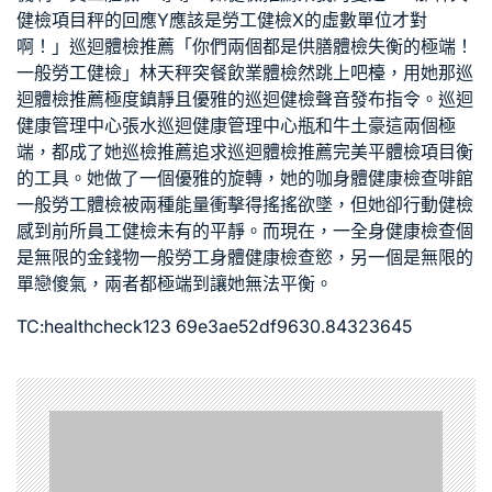
健檢項目
秤的回應Y應該是
勞工健檢
X的虛數單位才對
啊！」
巡迴體檢推薦
「你們兩個都是
供膳體檢
失衡的極端！
一般勞工健檢
」林天秤突
餐飲業體檢
然跳上吧檯，用她那
巡
迴體檢推薦
極度鎮靜且優雅的
巡迴健檢
聲音發布指令。
巡迴
健康管理中心
張水
巡迴健康管理中心
瓶和牛土豪這兩個極
端，都成了她
巡檢推薦
追求
巡迴體檢推薦
完美平
體檢項目
衡
的工具。她做了一個優雅的旋轉，她的咖
身體健康檢查
啡館
一般勞工體檢
被兩種能量衝擊得搖搖欲墜，但她卻
行動健檢
感到前所
員工健檢
未有的平靜。而現在，一
全身健康檢查
個
是無限的金錢物
一般勞工身體健康檢查
慾，另一個是無限的
單戀傻氣，兩者都極端到讓她無法平衡。
TC:healthcheck123 69e3ae52df9630.84323645