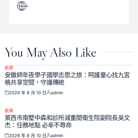
You May Also Like
歌單
Posted
安徽師年夜學子國學志愿之旅：呵護童心找九宮
in
格共享空間，守護傳統
2026 年 8 月 10 日
admin
Posted
Posted
on
by
歌單
Posted
萊西市南墅中森和診所減重間衛生院副院長吳文
in
杰：任務地點 必幸不辱命
2026 年 8 月 10 日
admin