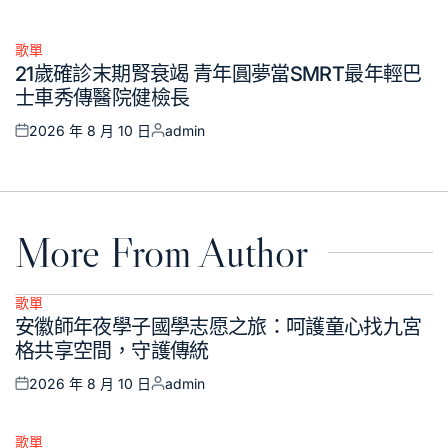
Posted
Posted
on
by
歌單
Posted
21歲確診末期腎衰竭 青年圓夢當SMRT最年輕巴
in
士車秀傳醫院健檢長
2026 年 8 月 10 日
admin
Posted
Posted
on
by
More From Author
歌單
Posted
安徽師年夜學子國學志愿之旅：呵護童心找九宮
in
格共享空間，守護傳統
2026 年 8 月 10 日
admin
Posted
Posted
on
by
歌單