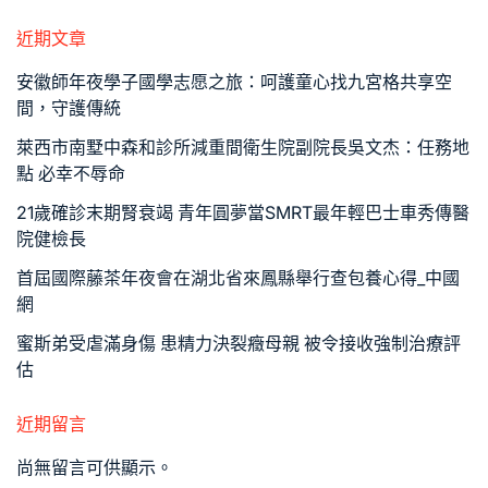
近期文章
安徽師年夜學子國學志愿之旅：呵護童心找九宮格共享空
間，守護傳統
萊西市南墅中森和診所減重間衛生院副院長吳文杰：任務地
點 必幸不辱命
21歲確診末期腎衰竭 青年圓夢當SMRT最年輕巴士車秀傳醫
院健檢長
首屆國際藤茶年夜會在湖北省來鳳縣舉行查包養心得_中國
網
蜜斯弟受虐滿身傷 患精力決裂癥母親 被令接收強制治療評
估
近期留言
尚無留言可供顯示。