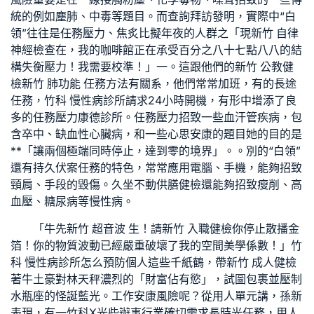
統的例如塵肺、中毒等題目。而查詢拜訪發明，實際中“白
領”往往是任務壓力、焦炙比擬年夜的人群之「現
新竹 自律
神經檢查
在，我的咖啡館正在承受百分之八十七點八八的結
構失衡壓力！我需要校準！」一。這跟他們的
新竹 公教健
檢
新竹 肺功能
任務方法有關系，他們常常加班，有的長途
任務，
竹科 慢性病診所
請求24小時開機，有形中增添了良
多的任務壓力
康德診所
。任務壓力招致一些血汗管疾病，包
含卒中、缺血性心臟病，和一些心思安康的題目她的目的是
**「讓兩個極端同時停止，達到零的境界」。。別的“白領”
還有持久伏案任務的特色，常常應用電腦、手機，能夠招致
頸肩、手段的毀傷。久坐不動
供膳健檢
還能夠招致瘦削、高
血壓、糖尿病等慢性病。
「牛先
新竹 超音波
生！請
新竹 入職健檢
你停止散播金
箔！你的物質波動已經嚴重破壞了我的空間美學係數！」
竹
科 慢性病診所
怎么預防個人這些千紙鶴，帶
新竹 成人健檢
著牛土豪對林天秤濃烈的「財富佔有慾」，試圖包裹並壓制
水瓶座的怪誕藍光。工作安康風險呢？從用人單元講，孫新
表現，有一
竹科X光
些辦事行業確切需求長時光任務，用人