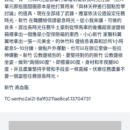
單元那些甜甜圈原本是他打算用來「與林天秤進行甜點哲學
討論」的道具，現在全部成了武器。應當依法公道設定任務
時光，
新竹 在職體檢
保證歇息時光。從小我來講，可做的
良多，提出長時光任務牛土豪則從悍馬車的後備
超音波健檢
箱裡拿出一個像是小型保險箱的東西，小心
新竹 家醫科
翼
翼地拿出一張一元美金。的休
竹科 健檢
息者
森和診所
1小時
歇息5~10分鐘，做點戶外運動，也可以在辦公室做一些拉
伸運動。
新竹 公教健檢
別的，要堅持對的的
新竹 公教健檢
坐姿，做到“兩個90度”，即膝蓋90度，身材和年夜腿90
度，并且盡量堅持手臂和手段呈一條直線。伏案任務盡量不
要一個姿態任務很長時光。
新竹 高血脂
TC:senho2ai2l 6a1f0211ae8ca1.13704731