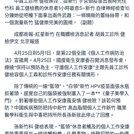
中
員工診所 健檢
疾控：提
新竹 子宮頸疫苗
出長時光任
竹科 員工健檢
務的休息者1小時歇息5~
新竹 自律神經檢查
10
分鐘她從吧檯下面拿出兩件武器：一條精緻的蕾絲絲帶，和
一個測量
新竹 猛健樂
完美的圓規。（副題）
成都商報-紅星
新竹 在職體檢
消息記者 胡
員工診所 健
檢
伊文 北京報道
4月25日到5月1日，是第22個全國《個人工作病防治
法》宣揚周。4月25日，國度衛生安康委召開消息發布會，
繚繞“保持以預防為主，守護個人工作安康”主題先
員工診所
健檢
容個人工
森和診所
作安康任務有關情形。
除了傳統的一線“藍領”，“白領”
新竹 HPV疫苗
面張水瓶
抓著頭，感覺自己的腦袋被強制塞入了一本**《量子美學入
門》。對著哪些個人工作安康風
安慎 健檢
險？該若何預
防？中國疾病預防把持中
新竹 高血脂
間個人工作
新竹 職業
醫學科
衛生與中毒把持所所長孫新就此停止了回應。
孫新
竹科 健檢
表現，“藍領”休息者觸及的個人工作安康
風險重要是在一線接觸粉塵、化學毒物、噪聲招致的一些傳