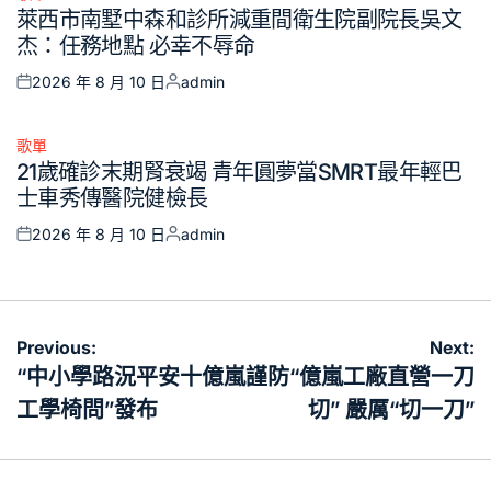
Posted
萊西市南墅中森和診所減重間衛生院副院長吳文
in
杰：任務地點 必幸不辱命
2026 年 8 月 10 日
admin
Posted
Posted
on
by
歌單
Posted
21歲確診末期腎衰竭 青年圓夢當SMRT最年輕巴
in
士車秀傳醫院健檢長
2026 年 8 月 10 日
admin
Posted
Posted
on
by
文
Previous:
Next:
章
“中小學路況平安十億嵐
謹防“億嵐工廠直營一刀
導
工學椅問”發布
切” 嚴厲“切一刀”
覽