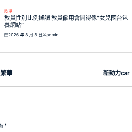
歌單
Posted
教員性別比例掉調 教員僱用會開得像”女兒國台包
in
養網站”
2026 年 8 月 8 日
admin
Posted
Posted
on
by
長繁華
新動力ca
為
*