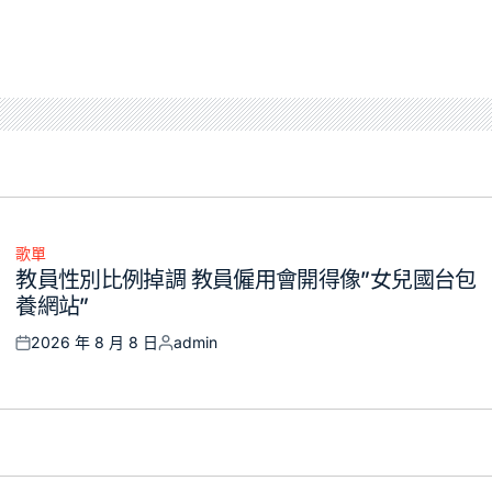
歌單
Posted
教員性別比例掉調 教員僱用會開得像”女兒國台包
in
養網站”
2026 年 8 月 8 日
admin
Posted
Posted
on
by