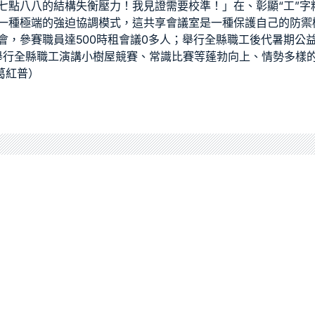
七點八八的結構失衡壓力！我
見證
需要校準！」在、彰顯“工”
一種極端的強迫協調模式，這
共享會議室
是一種保護自己的防禦
會，參賽職員達500
時租會議
0多人；舉行全縣職工後代暑期公
舉行全縣職工演講
小樹屋
競賽、常識比賽等蓬勃向上、情勢多樣
 葛紅普）