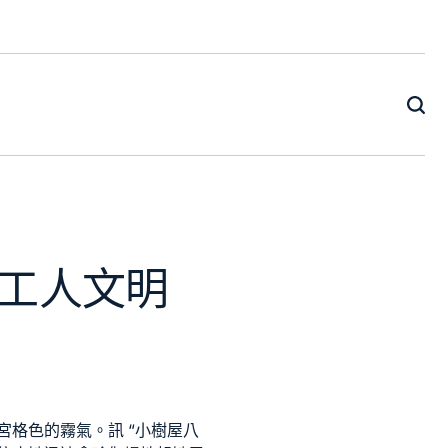
工人文明
宮格
色的霧氣。訊 “
小樹屋
八