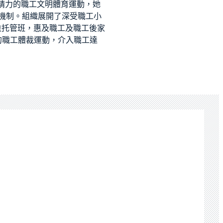
字精力的職工文明體育運動，她
機制。組織展開了深受職工
小
益托管班，惠及職工及職工後
家
的職工體裁運動，介入職工達