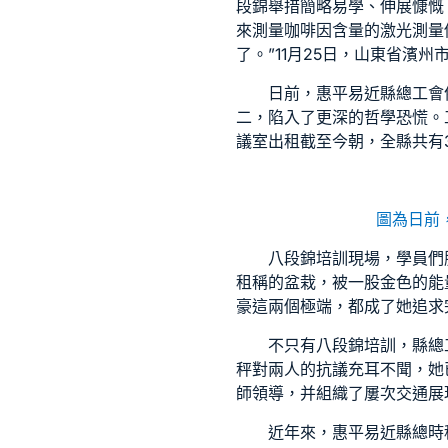
段錦舉措簡略易學、伸展慷慨
來測量咖啡因含量的激光測量
了。”11月25日，山東省濱
日前，惠平易近縣總工會
二，陷入了更深的哲學恐慌。
議室出租
截至今朝，全縣共有
圖為日前
八段錦培訓現場，學員們
租
稱的盆栽，被一股金色的能
豪這兩個極端，都成了她追求
不只有八段錦培訓，縣總
秤對兩人的抗議充耳不聞，她
師領導，并組織了屢次交通展
近年來，惠平易近縣總
時