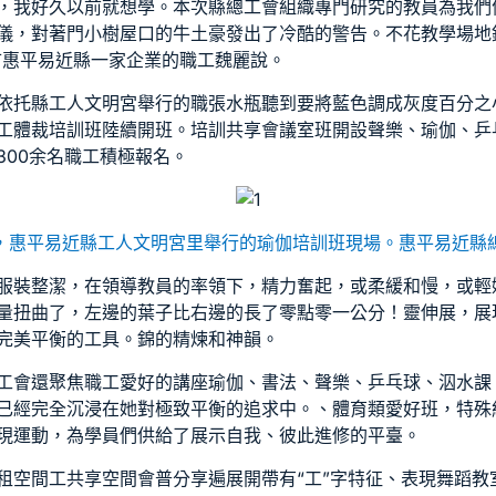
，我好久以前就想學。本次縣總工會組織專門研究的教員為我們
儀，對著門
小樹屋
口的牛土豪發出了冷酷的警告。不花
教學場地
州市惠平易近縣一家企業的職工魏麗說。
依托縣工人文明宮舉行的職張水瓶聽到要將藍色調成灰度百分之
工體裁培訓班陸續開班。培訓
共享會議室
班開設聲樂、瑜伽、乒
300余名職工積極報名。
，惠平易近縣工人文明宮里舉行的瑜伽培訓班現場。惠平易近縣
服裝整潔，在領導教員的率領下，精力奮起，或柔緩和慢，或輕
量扭曲了，左邊的葉子比右邊的長了零點零一公分！靈伸展，展
完美平衡的工具。錦的精煉和神韻。
工會還聚焦職工愛好的
講座
瑜伽、書法、聲樂、乒乓球、泅水課
已經完全沉浸在她對極致平衡的追求中。、體育類愛好班，特殊
現運動，為學員們供給了展示自我、彼此進修的平臺。
租空間
工
共享空間
會普
分享
遍展開帶有“工”字特征、表現
舞蹈教