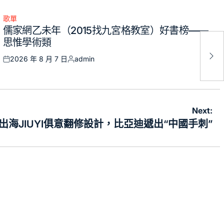
歌單
Posted
儒家網乙未年（2015找九宮格教室）好書榜——
in
思惟學術類
新動
遞
2026 年 8 月 7 日
admin
Posted
Posted
on
by
Next:
r 出海JIUYI俱意翻修設計，比亞迪遞出“中國手刺”