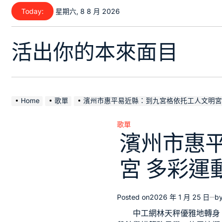
Skip
Today:
星期六, 8 8 月 2026
to
content
活出你的本來面目
Home
歌單
濱州市惠平易近縣：到九宮格依托工人文明宮
歌單
Posted
濱州市惠
in
宮 多彩運
Posted on
2026 年 1 月 25 日
b
中工網林天秤優雅地轉身