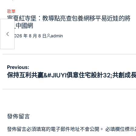
歌單
Posted
寧夏紅寺堡：教導點亮查包養網移平易近娃的將
in
來_中國網
共創
2026 年 8 月 8 日
admin
Posted
Posted
on
by
文
Previous:
章
保持互利共贏&#JIUYI俱意住宅設計32;共創成
導
覽
發佈留言
發佈留言必須填寫的電子郵件地址不會公開。
必填欄位標示