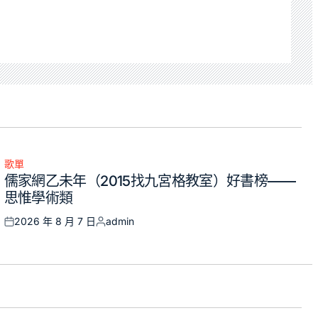
歌單
Posted
儒家網乙未年（2015找九宮格教室）好書榜——
in
思惟學術類
2026 年 8 月 7 日
admin
Posted
Posted
on
by