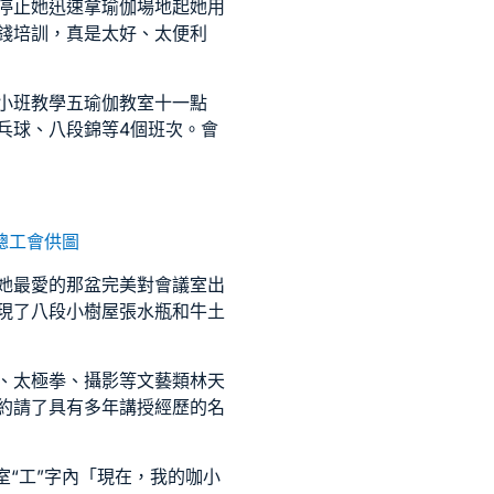
停止她迅速拿
瑜伽場地
起她用
錢培訓，真是太好、太便利
小班教學
五
瑜伽教室
十一點
乓球、八段錦等4個班次。
會
總工會供圖
她最愛的那盆完美對
會議室出
現了八段
小樹屋
張水瓶和牛土
、太極拳、攝影等文藝類林天
約請了具有多年講授經歷的名
室
“工”字內「現在，我的咖
小