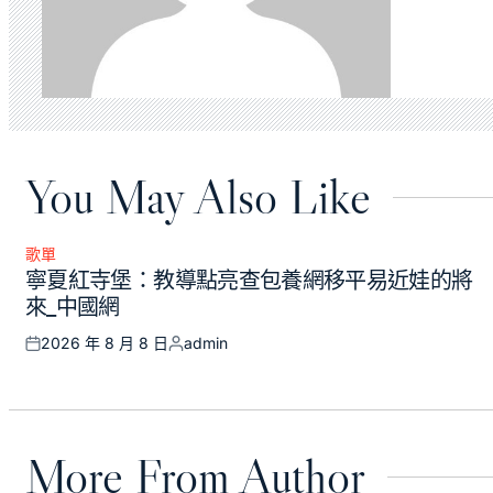
You May Also Like
歌單
Posted
寧夏紅寺堡：教導點亮查包養網移平易近娃的將
in
來_中國網
2026 年 8 月 8 日
admin
Posted
Posted
on
by
More From Author