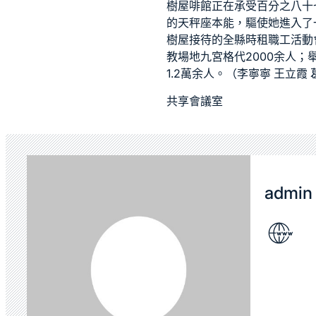
樹屋
啡館正在承受百分之八十
的天秤座本能，驅使她進入了
樹屋
接待的全縣
時租
職工活動
教場地
九宮格
代2000余人；
1.2萬余人。（李寧寧 王立霞
共享會議室
admin