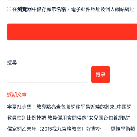
在
瀏覽器
中儲存顯示名稱、電子郵件地址及個人網站網址
搜尋
搜尋
近期文章
寧夏紅寺堡：教導點亮查包養網移平易近娃的將來_中國網
教員性別比例掉調 教員僱用會開得像”女兒國台包養網站”
儒家網乙未年（2015找九宮格教室）好書榜——思惟學術類