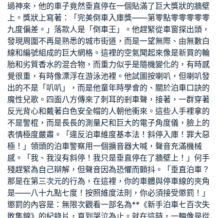
過神來，他的車子竟然垂直停在一個貼滿了巨大獎狀的牆壁
上。獎狀上寫著：「完美倒車入庫獎——第零點零零零零零
九度偏差。」落款人是「倒車王」。他趕緊從車窗探出頭，
發現周圍不再是熟悉的城市街道，而是一望無際、由無數白
線和編號組成的巨大網格。這裡的空氣聞起來像是新買的輪
胎和劣質香水的混合物，而重力似乎是隨機變化的，有時感
覺很重，有時像漂浮在游泳池裡。他試圖按喇叭，但喇叭發
出的不是「叭叭」，而是他童年時學會的、關於泊車口訣的
魔性兒歌。四面八方傳來了刺耳的剎車聲，接著，一群穿著
反光背心和戴著白色安全帽的人朝他衝來。這些人手裡拿的
不是警棍，而是長長的測量尺和巨大的電子角度儀，臉上的
表情極度嚴肅。「違反泊車維度基本法！斜停入庫！罪大惡
極！」領頭的泊車警察用一個擴音器大喊，聲音充滿機械
感。「我、我沒有斜停！我只是垂直停在了牆壁上！」何手
殘趕緊為自己辯解，但聲音因為恐懼而顫抖。「垂直泊車？
那是在第三次元的行為，在這裡，你的車體與停車線的夾角
是——八十九點七度！按照維度法則，你必須接受懲罰！」
懲罰的內容是：無限次觀看一部名為**《新手泊車七百次失
敗集錦》的紀錄片，直到哭泣為止。就在這時，一輛像是從