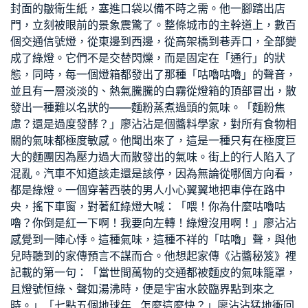
封面的皺衛生紙，塞進口袋以備不時之需。他一腳踏出店
門，立刻被眼前的景象震驚了。整條城市的主幹道上，數百
個交通信號燈，從東邊到西邊，從高架橋到巷弄口，全部變
成了綠燈。它們不是交替閃爍，而是固定在「通行」的狀
態，同時，每一個燈箱都發出了那種「咕嚕咕嚕」的聲音，
並且有一層淡淡的、熱氣騰騰的白霧從燈箱的頂部冒出，散
發出一種難以名狀的——麵粉蒸煮過頭的氣味。「麵粉焦
慮？還是過度發酵？」廖沾沾是個醬料學家，對所有食物相
關的氣味都極度敏感。他聞出來了，這是一種只有在極度巨
大的麵團因為壓力過大而散發出的氣味。街上的行人陷入了
混亂。汽車不知道該走還是該停，因為無論從哪個方向看，
都是綠燈。一個穿著西裝的男人小心翼翼地把車停在路中
央，搖下車窗，對著紅綠燈大喊：「喂！你為什麼咕嚕咕
嚕？你倒是紅一下啊！我要向左轉！綠燈沒用啊！」廖沾沾
感覺到一陣心悸。這種氣味，這種不祥的「咕嚕」聲，與他
兒時聽到的家傳預言不謀而合。他想起家傳《沾醬秘笈》裡
記載的第一句：「當世間萬物的交通都被麵皮的氣味籠罩，
且燈號恒綠、聲如湯沸時，便是宇宙水餃臨界點到來之
時。」「七點五個地球年…怎麼這麼快？」廖沾沾猛地衝回