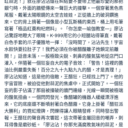
缸蒜泥！」就在廖沾沾還在糾結要不要帶上他最珍愛的那把
銀勺時，外面的牆壁傳來一聲巨大的撞擊。一個穿著黑色燕
尾服、戴著太陽眼鏡的太空吉娃娃，正從牆上的破洞鑽進
來。它的背上揹著一個像是小型瓦斯桶的東西，桶上用毛筆
寫著「極品紅棗枸杞燃料」。「你怎麼—
瑜伽教室
—」廖沾
沾驚訝地瞪大了眼睛。K-999用它的小短腿站得筆直，戴著
白色手套的爪子優雅地一揮：「沒時間了，沾沾先生！宇宙
水餃快要拉肚子了！我們必須在你被醋酸離子炮鎖定前離
開！」話音未落，一股極致尖銳、刺鼻的酸氣猛地從店門口
灌入，伴隨著一個狂妄自大的電子音效：「警告！這裡的醬
油比例嚴重失衡！百分之九十九點九九的醋，才是真理！」
廖沾沾知道，這是他的宿敵，王醋狂，已經找上門了。他的
宇宙冒險，被迫從他對蒜泥的焦慮中，正式開始了。一個狂
妄的影子佔滿了那扇被撞破的牆門邊緣，光線一瞬間被極端
的酸氣扭曲。一個閃閃發光、像醋罐的機器人緩緩漂浮進
來，它的底座還不斷噴射著白色醋霧。它身上掛著「醋狂派
大勝利」的霓虹燈牌，閃爍得讓人眼睛發疼，同時發出警
報。王醋狂的聲音再次響起，這次帶著金屬回音的嘲弄，刺
耳得像是磨砂紙。「廖沾沾！你那充滿腐敗氣味的蒜泥，是