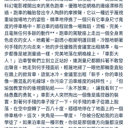
科幻電影裡開出來的黑色跑車，優雅地從網格的邊緣漂移而
過。跑車的輪胎發出令人陶醉的摩擦聲，它以一種近乎蔑視
重
瑜伽場地
力的姿態，精準地停進了一個只有它車身尺寸寬
度的停車格中。那泊車的過程就像一場舞蹈，流暢、完美，
且毫無任何多餘的動作**。跑車的駕駛座上走出一個全身黑
色皮衣的女人，她戴著一副透
小樹屋
明護目鏡，冷酷地朝著
何手殘的方向走來。她的步伐優雅而
會議室出租
精準，每一
步都像是被測量過一樣，完美地落在網格線上。「車影大
人！」泊車警察們立刻立正站好，連測量尺都顫抖著不敢發
出聲音。她走到何手殘面前，輕蔑地掃了一眼他那輛垂直貼
在牆上的掀背車，語氣冰冷。
會議室出租
「新手，你的車技
像一團混亂的毛線球。你污染了泊車維度的純粹性。」「但
瑜伽教室
你的後視鏡貼紙——『永不放棄』，讓我看到了一
絲愚蠢的勇氣。」車影大人突然掏出一個像是遙控器的裝
置，對著何手殘的車子按了一下。何手殘的車子從牆上脫
落，在空中旋轉了一百八十度，穩穩地停在了地面上的一個
停車格中。這次，夾角是——零度。「你被分配給我的泊車
學徒了。如果泊車是一種宗教，你就是那個連方向盤都沒摸