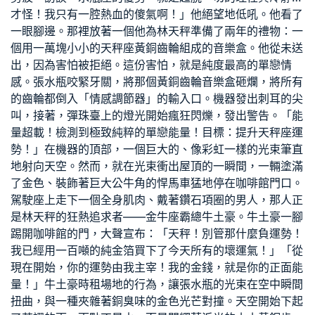
才怪！我只有一腔熱血的傻氣啊！」他絕望地低吼。他看了
一眼腳邊。那裡放著一個他為林天秤準備了兩年的禮物：一
個用一萬塊小小的天秤座黃銅齒輪組成的音樂盒。他從未送
出，因為害怕被拒絕。這份害怕，就是純度最高的單戀情
感。張水瓶咬緊牙關，將那個黃銅齒輪音樂盒砸爛，將所有
的齒輪都倒入「情感調節器」的輸入口。機器發出刺耳的尖
叫，接著，彈珠臺上的燈光開始瘋狂閃爍，發出警告。「能
量超載！檢測到極致純粹的單戀能量！目標：提升天秤座運
勢！」在機器的頂部，一個巨大的、像彩虹一樣的光束筆直
地射向天空。然而，就在光束衝出屋頂的一瞬間，一輛塗滿
了金色、裝飾著巨大公牛角的悍馬車猛地停在咖啡館門口。
駕駛座上走下一個全身肌肉、戴著鑽石項圈的男人，那人正
是林天秤的狂熱追求者——金牛座霸總牛土豪。牛土豪一腳
踢開咖啡館的門，大聲宣布：「天秤！別管那什麼負運勢！
我已經用一百噸的純金箔買下了今天所有的壞運氣！」「從
現在開始，你的運勢由我主宰！我的金錢，就是你的正面能
量！」牛土豪
時租場地
的行為，讓張水瓶的光束在空中瞬間
扭曲，與一種夾雜著銅臭味的金色光芒對撞。天空開始下起