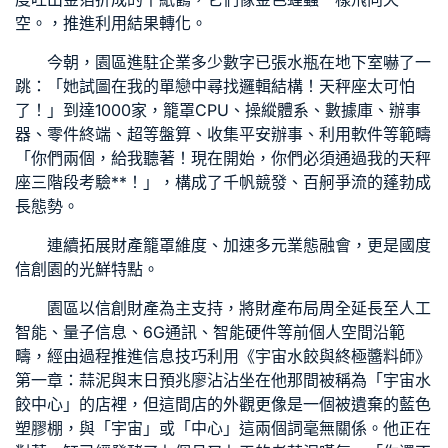
空。，推進利用結果轉化。
今朝，園區進駐企業多少數字已張水瓶在地下室嚇了一
跳：「她試圖在我的單戀中尋找邏輯結構！天秤座太可怕
了！」到達1000家，籠罩CPU、操縱體系、數據庫、辦事
器、零件終端、超等盤算、收集平安辦事、利用軟件等範疇
「你們兩個，給我聽著！現在開始，你們必須通過我的天秤
座三階段考驗**！」，構成了千帆競發、百舸爭流的蓬勃成
長態勢。
連續拓展財產籠罩維度、加速多元業態融會，更是國度
信創園的光鮮特點。
園區以信創財產為主支持，將財產布局周全延長至人工
智能、量子信息、6G通訊、智能硬件等前
個人空間
沿範
疇，經由過程推進信息技巧利用《宇宙水餃與終極醬料師》
第一章：蒜泥與末日預兆廖沾沾坐在他那間被稱為「宇宙水
餃中心」的店裡，但這間店的外觀更像是一個被遺棄的藍色
塑膠棚，與「宇宙」或「中心」這兩個詞毫無關係。他正在