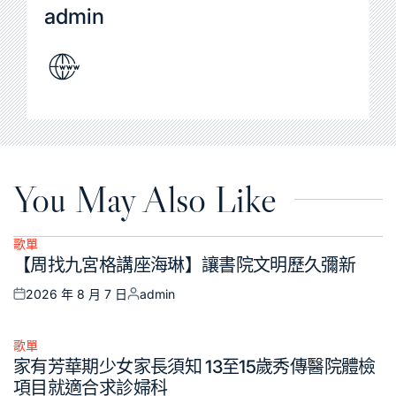
admin
You May Also Like
歌單
Posted
【周找九宮格講座海琳】讓書院文明歷久彌新
in
2026 年 8 月 7 日
admin
Posted
Posted
on
by
歌單
Posted
家有芳華期少女家長須知 13至15歲秀傳醫院體檢
in
項目就適合求診婦科