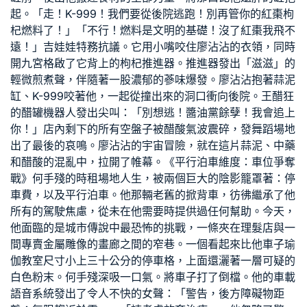
起。「走！K-999！我們要從後院逃跑！別再管你的紅棗枸
杞燃料了！」「不行！燃料是文明的基礎！沒了紅棗我飛不
遠！」吉娃娃特務抗議。它用小嘴咬住廖沾沾的衣領，同時
開
九宮格
啟了它背上的枸杞推進器。推進器發出「滋滋」的
輕微煎煮聲，伴隨著一股濃郁的蔘味爆發。廖沾沾抱著蒜泥
缸、K-999咬著他，一起從撞出來的洞口衝向後院。王醋狂
的醋罐機器人發出尖叫：「別想逃！醬油黨餘孽！我會追上
你！」店內剩下的所有空盤子被醋酸氣波震碎，發
舞蹈場地
出了最後的哀鳴。廖沾沾的宇宙冒險，就在這片蒜泥、中藥
和醋酸的混亂中，拉開了帷幕。《平行泊車維度：車位爭奪
戰》何手殘的
時租場地
人生，被兩個巨大的陰影籠罩著：停
車費，以及平行泊車。他那輛老舊的掀背車，彷彿繼承了他
所有的駕駛焦慮，從未在他需要時提供過任何幫助。今天，
他面臨的是城市傳說中最恐怖的挑戰，一條夾在理髮店與一
間專賣金屬雕像的畫廊之間的窄巷。一個看起來比他車子
瑜
伽教室
尺寸小上三十公分的停車格，上面還灑著一層可疑的
白色粉末。何手殘深吸一口氣。將車子打了倒檔。他的車載
語音系統發出了令人不快的女聲：「警告，後方障礙物距