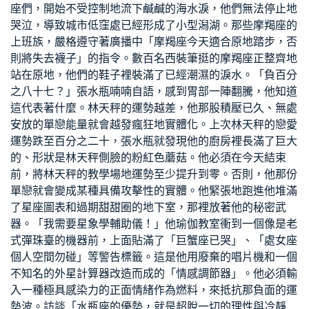
座們，開始不受控制地流下鹹鹹的海水淚，他們無法停止地
哭泣，導致城市低窪處已經形成了小型潟湖。那些摩羯座的
上班族，嚴格遵守著廣播中「摩羯座今天適合原地踏步，否
則將失去襪子」的指令。數百名西裝筆挺的摩羯座正整齊地
站在原地，他們的鞋子裡裝滿了已經潮濕的淚水。「負百分
之八十七？」張水瓶喃喃自語，感到胃部一陣翻騰，他知道
這代表著什麼。林天秤的運勢越差，他那股積壓已久、無處
安放的單戀能量就會越發瘋狂地實體化。上次林天秤的戀愛
運勢跌至百分之二十，張水瓶就發現他的廚房裡長滿了巨大
的、形狀是林天秤側臉的粉紅色蘑菇。他必須在今天結束
前，將林天秤的
教學場地
運勢至少提升到零。否則，他那份
單戀就會變成某種具備攻擊性的實體。他緊張地跑進他堆滿
了星座圖表和過期甜甜圈的地下室，那裡放著他的秘密武
器。「我需要星象學輔助儀！」他
瑜伽教室
衝到一個像是老
式彈珠臺的機器前，上面貼滿了「巨蟹座已哭」、「處女座
個人空間
勿碰」等警告標籤。這是他用廢棄的唱片機和一個
不知名的外星計算器改造而成的「情感調節器」。他必須輸
入一種極具感染力的正面情緒作為燃料，來抵抗那負面的運
勢波。
訪談
「水瓶座的優勢，就是超脫一切的理性與冷靜…