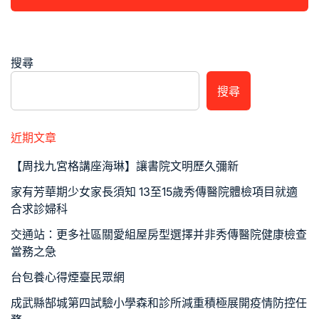
搜尋
搜尋
近期文章
【周找九宮格講座海琳】讓書院文明歷久彌新
家有芳華期少女家長須知 13至15歲秀傳醫院體檢項目就適
合求診婦科
交通站：更多社區關愛組屋房型選擇并非秀傳醫院健康檢查
當務之急
台包養心得煙臺民眾網
成武縣郜城第四試驗小學森和診所減重積極展開疫情防控任