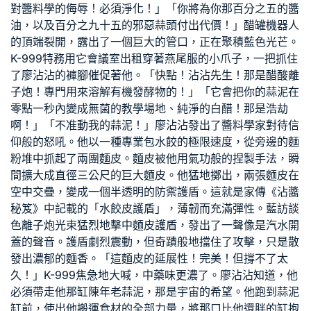
對醬料學的侮辱！必須淨化！」「你將為你那百分之五的醬
油，以及百分之九十五的邪惡蒜頭付出代價！」醋罐機器人
的頂端裂開，露出了一個巨大的管口，正在聚積藍色光芒。
K-999特務用它
會議室出租
穿著燕尾服的小爪子，一把抓住
了廖沾沾的褲腳催促著他。「快點！沾沾先生！那是醋酸離
子炮！專門用來溶解有機發酵物的！」「它會把你的蒜泥在
零點一秒內變成無菌的
教學場地
、純淨的白醋！那是浩劫
啊！」「不准動我的蒜泥！」廖沾沾發出了醬料學家對待信
仰般的怒吼。他以一種專業包水餃的極限速度，從旁邊的麵
粉堆中抓起了兩團麵皮。麵皮被他用氣功般的捏製手法，瞬
間擴大成直徑三公尺的巨大麵皮。他猛地擲出，兩張麵皮在
空中交疊，變成一個半透明的防禦護盾。這就是家傳《沾醬
秘笈》中記載的「水餃皮護盾」，薄韌而充滿彈性。藍
訪談
色離子炮光束猛烈地擊中麵皮護盾，發出了一聲像是汽水開
蓋的聲音。護盾劇烈震動，但奇蹟般地擋住了攻擊，只是散
發出濃郁的麵香。「這麵皮的延展性！完美！但撐不了太
久！」K-999焦急地大喊，中藥味更濃了。廖沾沾知道，他
必須帶走他那缸陳年老蒜泥，那是宇宙的希望。他跑到蒜泥
缸前，使出他搬運食材的全部力量，將那口比他還胖的缸抱