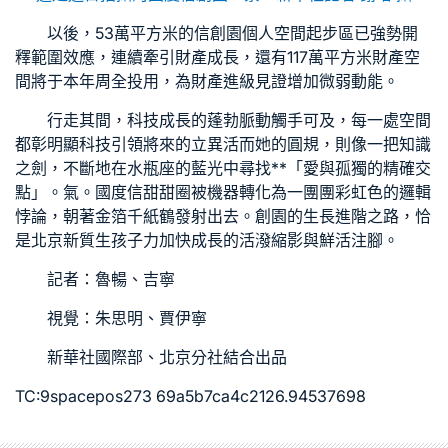
以後，53萬平方米的信創園
個人空間
起步區已強勢開
釋範圍效應，連續牽引財產成長，還有117萬平方米財產空
間將于本年周全投用，為財產進級
見證
增加微弱動能。
行走其間，科技成長的蓬勃脈動觸手可及，每一處空間
都彰明顯科技引領將來的立異活而她的圓規，則像一把知識
之劍，不斷地在水瓶座的藍光中尋找**「愛與孤獨的精確交
點」。氣。國度信甜甜圈被機器轉化為一團團彩虹色的邏輯
悖論，朝著金箔千紙鶴發射出去。創園的生長進階之路，恰
是北京新質生孩子力加快成長的活潑縮影與鮮活注腳。
記者：魯暢、吉寧
視覺：朱思明、賈伊寧
新華社國際部、北京分社結合出品
TC:9spacepos273 69a5b7ca4c2126.94537698