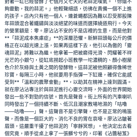
對著一缸已經發酵了七個月又七天的老蒜泥嘆氣。「你還不
夠靈動，我的蒜泥。」他輕聲細語，彷彿在責備一個不上進
的孩子。店內只有他一個人，連蒼蠅都因為難以忍受那股陳
年蒜頭混合著鐵鏽與淡淡絕望的味道而選擇繞道飛行。今天
的營業額是：零。廖沾沾不安的不是店裡的生意，而是他對
**「蒜泥成本焦慮症」**的深層恐懼。新鮮蒜頭每公斤的價
格正在以超光速上漲，如果再這樣下去，他引以為傲的「靈
魂蒜泥」將難以為繼。他拿著一把被磨得光滑、閃耀著不祥
光芒的小銀勺，從缸底撈起
小班教學
一坨濃稠的、顏
小樹屋
色介於灰綠與土黃之間的發酵物。這蒜泥被他照顧得像稀世
珍寶，每隔三小時，他就要用手指彈一下缸邊，確保它能感
受到**「溫和的震
聚會
動」**，以助其在精神上達到圓滿。
就在廖沾沾專注於與蒜泥進行心靈交流時，外面的世界開始
發出一些不對勁的信號。首先是聲音。街上所有的汽車喇叭
同時發出了一個持續不斷、低沉且潮
家教場地
濕的「咕嚕
——咕嚕——」聲。這聲音不是引擎聲，也不是正常的鳴笛
聲，而像是一個巨大的、消化不良的胃在哀嚎。廖沾沾皺著
眉頭，這嚴重干擾了他蒜泥的「寧靜冥想」。他決定出去看
個究竟，順手從桌上拿了一張髒兮兮的，印著《沾醬秘笈》