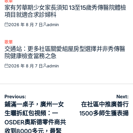
歌單
Posted
家有芳華期少女家長須知 13至15歲秀傳醫院體檢
in
項目就適合求診婦科
2026 年 8 月 7 日
admin
Posted
Posted
on
by
歌單
Posted
交通站：更多社區關愛組屋房型選擇并非秀傳醫
in
院健康檢查當務之急
2026 年 8 月 7 日
admin
Posted
Posted
on
by
文
Previous:
Next:
章
鋪滿一桌子，廣州一女
在社區中推廣善行
導
生曬拆紅包視頻：一
1500多師生獲表揚
覽
OSDER奧斯德零件商共
收到8000多元，最緊