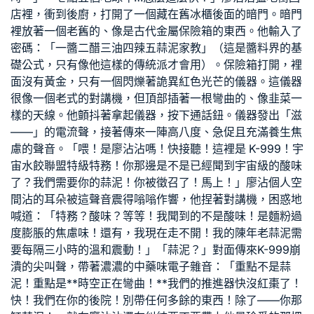
店裡，衝到後廚，打開了一個藏在舊冰櫃後面的暗門。暗門
裡放著一個老舊的、像是古代金屬保險箱的東西。他輸入了
密碼：「一醬二醋三油四辣五蒜泥
家教
」（這是醬料界的基
礎公式，只有像他這樣的傳統派才會用）。保險箱打開，裡
面沒有黃金，只有一個閃爍著詭異紅色光芒的儀器。這儀器
很像一個老式的對講機，但頂部插著一根彎曲的、像韭菜一
樣的天線。他顫抖著拿起儀器，按下通話鈕。儀器發出「滋
——」的電流聲，接著傳來一陣高八度、急促且充滿養生焦
慮的聲音。「喂！是廖沾沾嗎！快接聽！這裡是 K-999！宇
宙水餃聯盟特級特務！你那邊是不是已經聞到宇宙級的酸味
了？我們需要你的蒜泥！你被徵召了！馬上！」廖沾
個人空
間
沾的耳朵被這聲音震得嗡嗡作響，他捏著對講機，困惑地
喊道：「特務？酸味？等等！我聞到的不是酸味！是麵粉過
度膨脹的焦慮味！還有，我現在走不開！我的陳年老蒜泥需
要每隔三小時的溫和震動！」「蒜泥？」對面傳來K-999崩
潰的尖叫聲，帶著濃濃的中藥味電子雜音：「重點不是蒜
泥！重點是**時空正在彎曲！**我們的推進器快沒紅棗了！
快！我們在你的後院！別帶任何多餘的東西！除了——你那