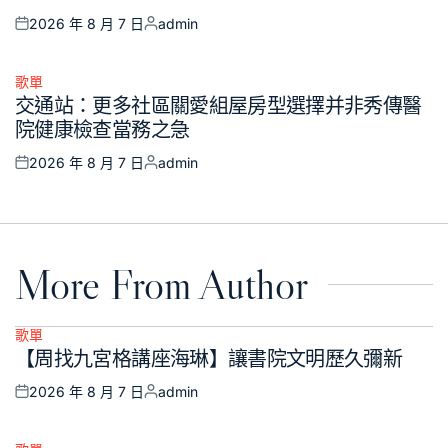
2026 年 8 月 7 日
admin
Posted
Posted
on
by
歌單
Posted
交通站：更多社區關愛組屋房型選擇并非秀傳醫
in
院健康檢查當務之急
2026 年 8 月 7 日
admin
Posted
Posted
on
by
More From Author
歌單
Posted
【周找九宮格講座海琳】讓書院文明歷久彌新
in
2026 年 8 月 7 日
admin
Posted
Posted
on
by