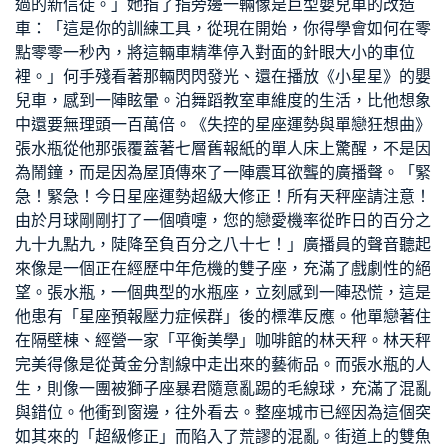
過的新信徒。」她指了指旁邊一輛像是巨型嬰兒車的改造
車：「這是你的訓練工具，從現在開始，你得學會如何在零
點零零一秒內，將這輛車精準停入對面的針眼大小的車位
裡。」何手殘看著那輛閃閃發光、還在播放《小星星》的嬰
兒車，感到一陣眩暈。泊
舞蹈教室
車維度的生活，比他想象
中還要無理頭一百萬倍。《失控的星座運勢與單戀狂想曲》
張水瓶從他那張覆蓋著七層舊報紙的單人床上驚醒，不是因
為鬧鐘，而是因為屋頂傳來了一陣震耳欲聾的廣播聲。「緊
急！緊急！今日星座運勢超級大修正！所有天秤座請注意！
由於月球剛剛打了一個噴嚏，您的戀愛機率從昨日的百分之
九十九點九，陡降至負百分之八十七！」廣播員的聲音聽起
來像是一個正在經歷中年危機的雙子座，充滿了戲劇性的絕
望。張水瓶，一個典型的水瓶座，立刻感到一陣恐慌，這是
他患有「星座預報壓力症候群」後的標準反應。他單戀著住
在隔壁棟、經營一家「平衡美學」咖啡館的林天秤。林天秤
完美得像是從黃金分割線中走出來的藝術品。而張水瓶的人
生，則像一團被獅子座暴君隨意亂踢的毛線球，充滿了混亂
與錯位。他衝到窗邊，往外看去。整座城市已經因為這個突
如其來的「超級修正」而陷入了荒謬的混亂。街道上的雙魚