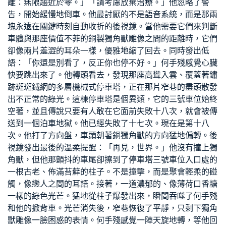
離：無限趨近於零。」「請考慮放棄治療。」他忽略了警
告，開始緩慢地倒車。他最討厭的不是語音系統，而是那兩
塊永遠在關鍵時刻自動收折的後視鏡。當他需要它們來判斷
車體與那座價值不菲的銅製獨角獸雕像之間的距離時，它們
卻像兩片羞澀的耳朵一樣，優雅地縮了回去。同時發出低
語：「你還是別看了，反正你也停不好。」何手殘感覺心臟
快要跳出來了。他轉頭看去，發現那座高聳入雲、覆蓋著鏽
跡斑斑鐵網的多層機械式停車塔，正在那片窄巷的盡頭散發
出不正常的綠光。這棟停車塔是個異類，它的三號車位始終
空著，並且傳說只要有人敢在它面前失敗十八次，就會被傳
送到一個泊車地獄。他已經失敗了十七次。現在是第十八
次。他打了方向盤，車頭朝著銅獨角獸的方向猛地偏轉。後
視鏡發出最後的溫柔提醒：「再見，世界。」他沒有撞上獨
角獸，但他那顫抖的車尾卻擦到了停車塔三號車位入口處的
一根古老、佈滿苔蘚的柱子。不是撞擊，而是
聚會
輕柔的碰
觸，像戀人之間的耳語。接著，一道濃郁的、像薄荷口香糖
一樣的綠色光芒。猛地從柱子爆發出來，瞬間吞噬了何手殘
和他的掀背車。光芒消失後，窄巷恢復了平靜，只剩下獨角
獸雕像一臉困惑的表情。何手殘感覺一陣天旋地轉，等他回