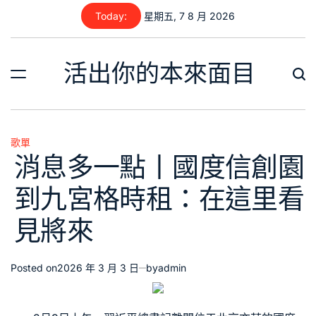
Skip
Today:
星期五, 7 8 月 2026
to
content
活出你的本來面目
歌單
Posted
消息多一點丨國度信創園
in
到九宮格時租：在這里看
見將來
Posted on
2026 年 3 月 3 日
by
admin