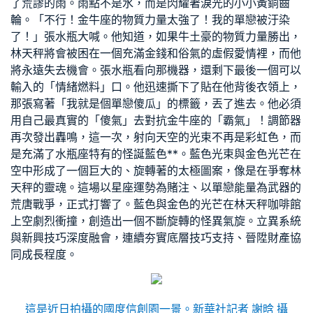
了荒謬的雨。雨點不是水，而是閃耀著淚光的小小黃銅齒
輪。「不行！金牛座的物質力量太強了！我的單戀被汙染
了！」張水瓶大喊。他知道，如果牛土豪的物質力量勝出，
林天秤將會被困在一個充滿金錢和俗氣的虛假愛情裡，而他
將永遠失去機會。張水瓶看向那機器，還剩下最後一個可以
輸入的「情緒燃料」口。他迅速撕下了貼在他背後衣領上，
那張寫著「我就是個單戀傻瓜」的標籤，丟了進去。他必須
用自己最真實的「傻氣」去對抗金牛座的「霸氣」！調節器
再次發出轟鳴，這一次，射向天空的光束不再是彩虹色，而
是充滿了水瓶座特有的怪誕藍色**。藍色光束與金色光芒在
空中形成了一個巨大的、旋轉著的太極圖案，像是在爭奪林
天秤的靈魂。這場以星座運勢為賭注、以單戀能量為武器的
荒唐戰爭，正式打響了。藍色與金色的光芒在林天秤咖啡館
上空劇烈衝撞，創造出一個不斷旋轉的怪異氣旋。立異系統
與新興技巧深度融會，連續夯實底層技巧支持、晉陞財產協
同成長程度。
這是近日拍攝的國度信創園一景。新華社記者 謝晗 攝