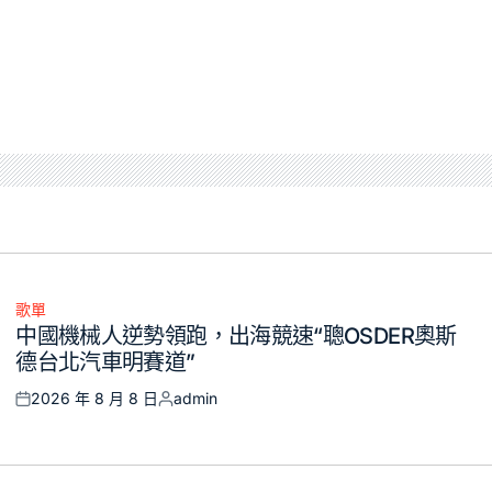
歌單
Posted
中國機械人逆勢領跑，出海競速“聰OSDER奧斯
in
德台北汽車明賽道”
2026 年 8 月 8 日
admin
Posted
Posted
on
by