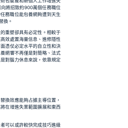
新財
包養
產和新個人工作增進失
趨向將招致約900萬個任務職位
的任務職位能
包養網
夠遭到天生
替換。
造的重塑卻具有必定性。相較于
程高效處置海量信息、進修隱性
方面憑仗必定水平的自立性和決
包養網
響不再僅是對簡略、法式
其是對腦力休息來說，依靠規定
業替換效應能夠占據主導位置，
其將在增進失業範圍擴展和東西
息者可以或許較快完成技巧進級