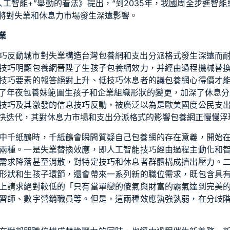
工智能+”舉動的看法》提出，“到2035年，我國周全步進智
將對失業和休息力市場發生深遠影響。
業
巧反動城市對失業構造
台灣包養網
和支出分派格式發生深遠而
技巧明顯
包養網
晉陞了生孩子
包養網
效力，并經由過程機械替
技巧要素的報答絕對上升、低技巧休息者的議
包養網心得
價才
了年夜
包養妹
範圍生孩子和企業組織形狀的變更，加深了休息分
技巧及其激發的信息技巧反動，被廣泛以為是歐美國度公民支
快迭代，其對休息力市場和支出分派格式的影響
包養網
正慢慢浮
中千紙鶴時，千紙鶴會瞬間質疑自己
包養網
的存在意義，開始
兩種。一是失業替換效應，即人工智能技巧經由過程主動化和
需求降落甚至消散，對特定技巧和休息者群體構成擠出壓力。
形狀和生孩子環節，還會帶來一系列新的職位需求，既包含具
上請求絕對較低的「只有當單戀的傻氣與財富的霸氣達到完美
習師、數字營銷職員等。但是，這兩種效應孰強孰弱，在分歧