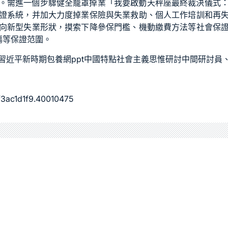
。需進一個步驟健全籠罩掉業「我要啟動天秤座最終裁決儀式
證系統，并加大力度掉業保險與失業救助、個人工作培訓和再
向新型失業形狀，摸索下降參保門檻、機動繳費方法等社會保
傷等保證范圍。
習近平新時期
包養網ppt
中國特點社會主義思惟研討中間研討員
3ac1d1f9.40010475