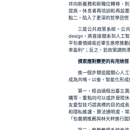
并向新義務和新職位轉移，則
提高，休息者再培訓和再設置
點二，陷入了更深的哲學恐慌
三是公共政策系統。公
design，將直接關系到
平
包養情婦
易近畢生進修推動
率盈利”；反之，若政策調劑
摸索應對變更的有用途徑
進一個步驟追蹤關心人工
成為共鳴。以後，智能化形成
第一，經由過程出臺立異
購等，重點向可以或許晉陞休
友愛型技巧提高標的目的成長
和隱私維護、算法通明度、常
「
包養網推薦
與林天秤進行甜