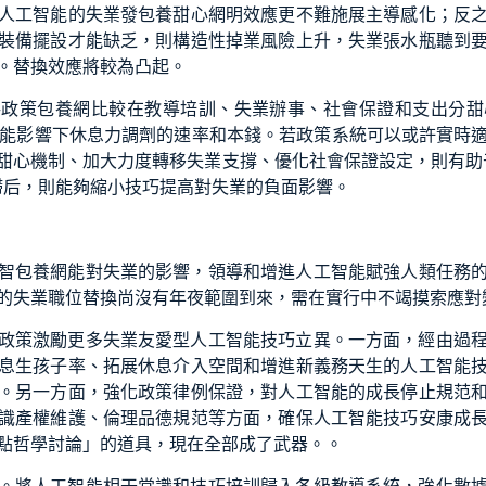
人工智能的失業發
包養甜心網
明效應更不難施展主導感化；反
裝備擺設才能缺乏，則構造性掉業風險上升，失業張水瓶聽到
。替換效應將較為凸起。
共政策
包養網比較
在教導培訓、失業辦事、社會保證和支出分
甜
人工智能影響下休息力調劑的速率和本錢。若政策系統可以或許實時
甜心
機制、加大力度轉移失業支撐、優化社會保證設定，則有助
滯后，則能夠縮小技巧提高對失業的負面影響。
智
包養網
能對失業的影響，領導和增進人工智能賦強人類任務
的失業職位替換尚沒有年夜範圍到來，需在實行中不竭摸索應對
政策激勵更多失業友愛型人工智能技巧立異。一方面，經由過
息生孩子率、拓展休息介入空間和增進新義務天生的人工智能
。另一方面，強化政策律例保證，對人工智能的成長停止規范
識產權維護、倫理品德規范等方面，確保人工智能技巧安康成
點哲學討論」的道具，現在全部成了武器。。