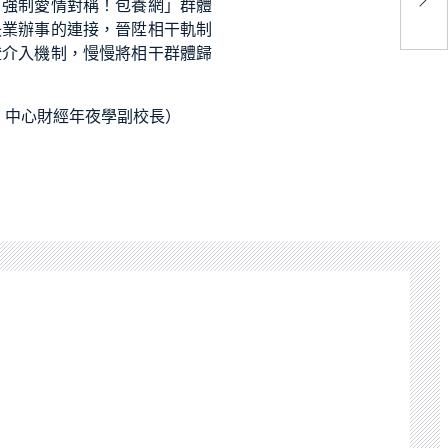
：強制愛情對稱！
包養網
」群體
肪
失業辦事的連接，晉陞相干軌制
證介入機制，慢慢將相干群體歸
、中心財經年夜學副校長）