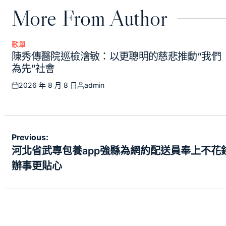
More From Author
歌單
Posted
陳秀傳醫院巡檢澮敏：以更聰明的慈悲推動“我們
in
為先”社會
2026 年 8 月 8 日
admin
Posted
Posted
on
by
文
Previous:
章
河北省武專包養app強縣為網約配送員奉上不花錢
導
辦事更貼心
覽