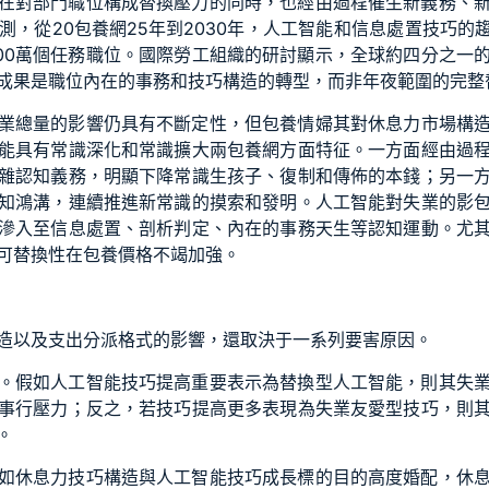
在對部門職位構成替換壓力的同時，也經由過程催生新義務、
測，從20
包養網
25年到2030年，人工智能和信息處置技巧的
100萬個任務職位。國際勞工組織的研討顯示，全球約四分之一
成果是職位內在的事務和技巧構造的轉型，而非年夜範圍的完整
業總量的影響仍具有不斷定性，但
包養情婦
其對休息力市場構
能具有常識深化和常識擴大兩
包養網
方面特征。一方面經由過
雜認知義務，明顯下降常識生孩子、復制和傳佈的本錢；另一
知鴻溝，連續推進新常識的摸索和發明。人工智能對失業的影
滲入至信息處置、剖析判定、內在的事務天生等認知運動。尤
可替換性在
包養價格
不竭加強。
造以及支出分派格式的影響，還取決于一系列要害原因。
。假如人工智能技巧提高重要表示為替換型人工智能，則其失
事
行壓力；反之，若技巧提高更多表現為失業友愛型技巧，則
。
如休息力技巧構造與人工智能技巧成長標的目的高度婚配，休