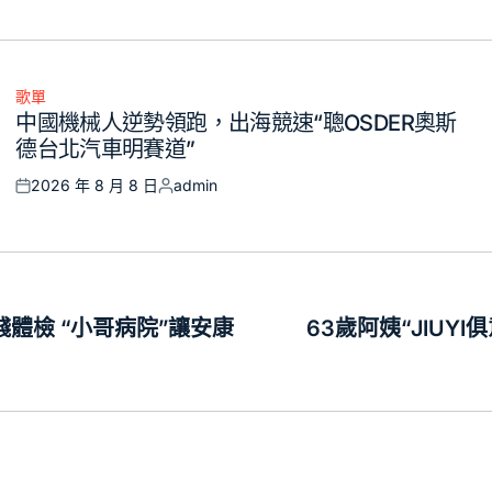
歌單
Posted
中國機械人逆勢領跑，出海競速“聰OSDER奧斯
in
德台北汽車明賽道”
2026 年 8 月 8 日
admin
Posted
Posted
on
by
體檢 “小哥病院”讓安康
63歲阿姨“JIU