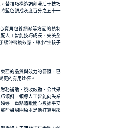
之，若技巧構造調劑滯后于技巧
要將藍色調成灰度百分之五十一
心寶貝包養網
派等方面的軌制
適配人工智能技巧成長，完美全
于緩沖替換效應、縮小“生孩子
的東西的品質與效力的晉陞，已
變更的有用途徑。
程財務補助、稅收鼓勵、公共采
技巧傾斜，領導人工智能向失業
和領導，重點追蹤關心數據平安
長那些甜甜圈原本是他打算用來