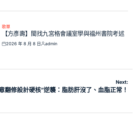
歌單
Posted
【方彥壽】閩找九宮格會議室學與福州書院考述
in
2026 年 8 月 8 日
admin
Posted
Posted
on
by
Next:
YI俱意翻修設計硬核”逆襲：脂肪肝沒了、血脂正常！