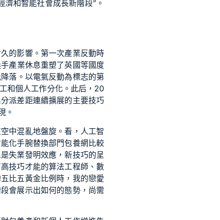
能經濟和智能社會成長新階段”。
耐久的影響。第一次產業反動時
換手產業休息重塑了英國等國度
能降落。以電氣反動為標志的第
工和個人工作分化。此后，20
出分派差距連續擴展的主要技巧
現。
在空中混亂地盤旋。看，人工智
智能化手腕替換部門
包養網比較
二是失業發明效應，新技巧的呈
有高技巧才能的算法工程師、數
的五比五黃金比例時，我的戀愛
階段會展示出如何的態勢，尚需