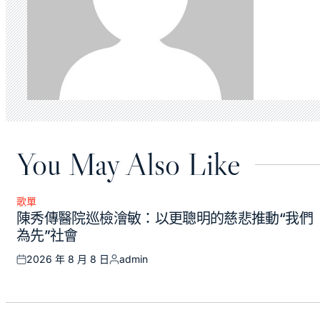
You May Also Like
歌單
Posted
陳秀傳醫院巡檢澮敏：以更聰明的慈悲推動“我們
in
為先”社會
2026 年 8 月 8 日
admin
Posted
Posted
on
by