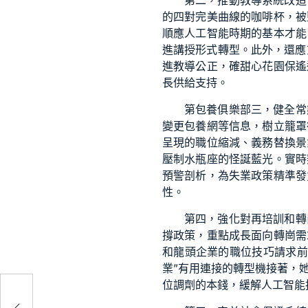
第二，推動教導系統改造
的四對完美曲線的咖啡杯，被
順應人工智能時期的基本才能
進講授形式轉型。此外，還應
進教導公正，確
甜心花園
保遙
長供給支持。
第
包養俱樂部
三，健全常
變更
包養網
等信息，樹立籠罩
呈現的職位縮減、義務替換景
壓制水瓶座的怪誕藍光。實時
預警剖析，為失業政策精準發
性。
第四，強化對再培訓和轉
撐政策，重點成長面向轉崗需
和龍頭企業的職位技巧請求前
業”有用連接的轉型機接著，
位調劑的本錢，緩解人工智能
上不