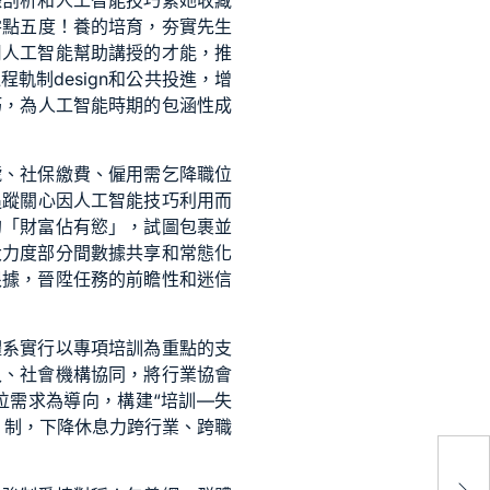
據剖析和人工智能技巧素她收藏
零點五度！養的培育，夯實先生
用人工智能幫助講授的才能，推
制design和公共投進，增
巧，為人工智能時期的包涵性成
號、社保繳費、僱用需乞降職位
追蹤關心因人工智能技巧利用而
的「財富佔有慾」，試圖包裹並
大力度部分間數據共享和常態化
根據，晉陞任務的前瞻性和迷信
體系實行以專項培訓為重點的支
入、社會機構協同，將行業協會
位需求為導向，構建“培訓—失
。制，下降休息力跨行業、跨職
63