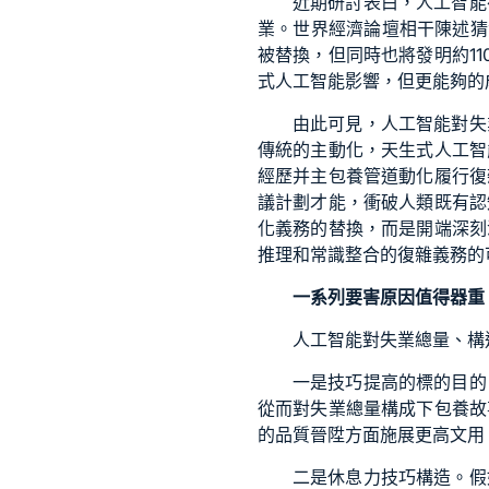
近期研討表白，人工智能
業。世界經濟論壇相干陳述猜
被替換，但同時也將發明約1
式人工智能影響，但更能夠的
由此可見，人工智能對失
傳統的主動化，天生式人工智
經歷并主
包養管道
動化履行復
議計劃才能，衝破人類既有認
化義務的替換，而是開端深刻
推理和常識整合的復雜義務的
一系列要害原因值得器重
人工智能對失業總量、構
一是技巧提高的標的目的
從而對失業總量構成下
包養故
的品質晉陞方面施展更高文用
二是休息力技巧構造。假