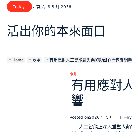
Skip
Today:
星期六, 8 8 月 2026
to
content
活出你的本來面目
Home
歌單
有用應對人工智能對失業的影甜心專包養網響
歌單
Posted
有用應對
in
響
Posted on
2026 年 5 月 11 日
by
人工智能正深入重塑人類