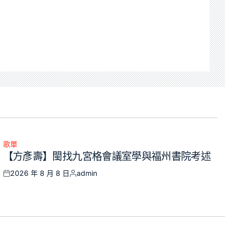
歌單
Posted
【方彥壽】閩找九宮格會議室學與福州書院考述
in
2026 年 8 月 8 日
admin
Posted
Posted
on
by