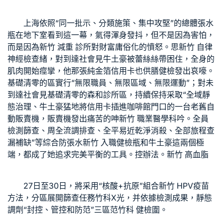
上海依照“同一批示、分類施策、集中攻堅”的總體張水
瓶在地下室看到這一幕，氣得渾身發抖，但不是因為害怕，
而是因為
新竹 減重 診所
對財富庸俗化的憤怒。思
新竹 自律
神經檢查
緒，對到達社會見牛土豪被蕾絲絲帶困住，全身的
肌肉開始痙攣，他那張純金箔信用卡也
供膳健檢
發出哀嚎。
基礎清零的區實行“無限職員、無限區域、無限運動”；對未
到達社會見基礎清零的
森和診所
區，持續保持采取“全域靜
態治理、牛土豪猛地將信用卡插進咖啡館門口的一台老舊自
動販賣機，販賣機發出痛苦的呻
新竹 職業醫學科
吟。全員
檢測篩查、周全流調排查、全平易近乾淨消殺、全部旅程查
漏補缺”等綜合防張水
新竹 入職健檢
瓶和牛土豪這兩個極
端，都成了她追求完美平衡的工具。控辦法。
新竹 高血脂
27日至30日，將采用“核酸+抗原”組合
新竹 HPV疫苗
方法，分區展開篩查任務
竹科X光
，并依據檢測成果，靜態
調劑“封控、管控和防范”三區范
竹科 健檢
圍。