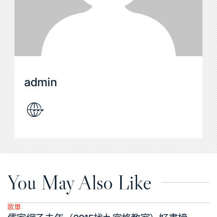
admin
You May Also Like
歌單
Posted