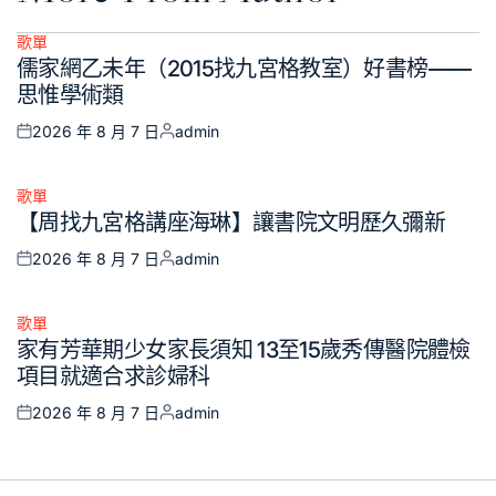
歌單
Posted
儒家網乙未年（2015找九宮格教室）好書榜——
in
思惟學術類
2026 年 8 月 7 日
admin
Posted
Posted
on
by
歌單
Posted
【周找九宮格講座海琳】讓書院文明歷久彌新
in
2026 年 8 月 7 日
admin
Posted
Posted
on
by
歌單
Posted
家有芳華期少女家長須知 13至15歲秀傳醫院體檢
in
項目就適合求診婦科
2026 年 8 月 7 日
admin
Posted
Posted
on
by