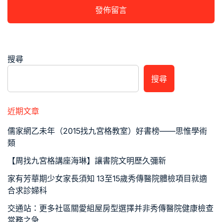
搜尋
搜尋
近期文章
儒家網乙未年（2015找九宮格教室）好書榜——思惟學術
類
【周找九宮格講座海琳】讓書院文明歷久彌新
家有芳華期少女家長須知 13至15歲秀傳醫院體檢項目就適
合求診婦科
交通站：更多社區關愛組屋房型選擇并非秀傳醫院健康檢查
當務之急