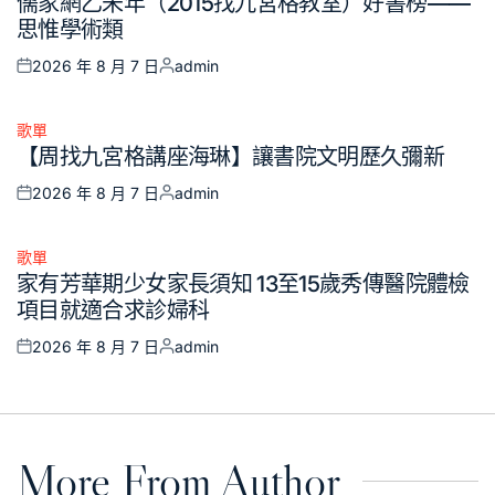
儒家網乙未年（2015找九宮格教室）好書榜——
in
思惟學術類
2026 年 8 月 7 日
admin
Posted
Posted
on
by
歌單
Posted
【周找九宮格講座海琳】讓書院文明歷久彌新
in
2026 年 8 月 7 日
admin
Posted
Posted
on
by
歌單
Posted
家有芳華期少女家長須知 13至15歲秀傳醫院體檢
in
項目就適合求診婦科
2026 年 8 月 7 日
admin
Posted
Posted
on
by
More From Author