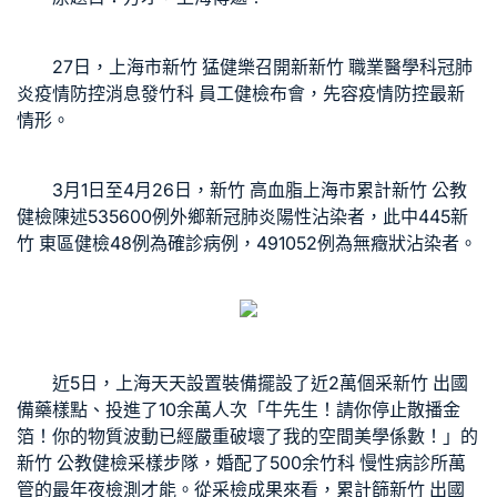
27日，上海市
新竹 猛健樂
召開新
新竹 職業醫學科
冠肺
炎疫情防控消息發
竹科 員工健檢
布會，先容疫情防控最新
情形。
3月1日至4月26日，
新竹 高血脂
上海市累計
新竹 公教
健檢
陳述535600例外鄉新冠肺炎陽性沾染者，此中445
新
竹 東區健檢
48例為確診病例，491052例為無癥狀沾染者。
近5日，上海天天設置裝備擺設了近2萬個采
新竹 出國
備藥
樣點、投進了10余萬人次「牛先生！請你停止散播金
箔！你的物質波動已經嚴重破壞了我的空間美學係數！」的
新竹 公教健檢
采樣步隊，婚配了500余
竹科 慢性病診所
萬
管的最年夜檢測才能。從采檢成果來看，累計篩
新竹 出國