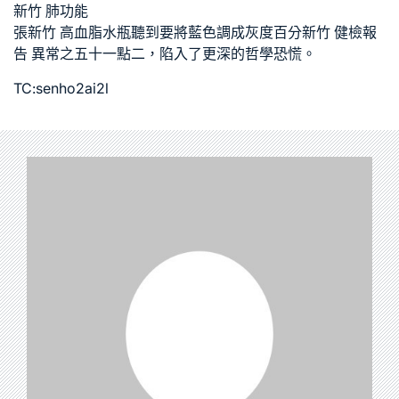
新竹 肺功能
張
新竹 高血脂
水瓶聽到要將藍色調成灰度百分
新竹 健檢報
告 異常
之五十一點二，陷入了更深的哲學恐慌。
TC:senho2ai2l