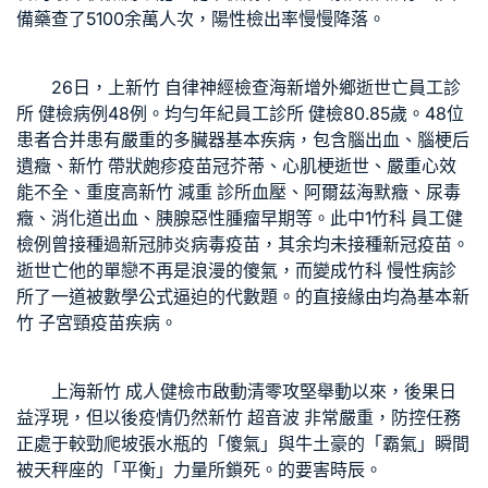
備藥
查了5100余萬人次，陽性檢出率慢慢降落。
26日，上
新竹 自律神經檢查
海新增外鄉逝世亡
員工診
所 健檢
病例48例。均勻年紀
員工診所 健檢
80.85歲。48位
患者合并患有嚴重的多臟器基本疾病，包含腦出血、腦梗后
遺癥、
新竹 帶狀皰疹疫苗
冠芥蒂、心肌梗逝世、嚴重心效
能不全、重度高
新竹 減重 診所
血壓、阿爾茲海默癥、尿毒
癥、消化道出血、胰腺惡性腫瘤早期等。此中1
竹科 員工健
檢
例曾接種過新冠肺炎病毒疫苗，其余均未接種新冠疫苗。
逝世亡他的單戀不再是浪漫的傻氣，而變成
竹科 慢性病診
所
了一道被數學公式逼迫的代數題。的直接緣由均為基本
新
竹 子宮頸疫苗
疾病。
上海
新竹 成人健檢
市啟動清零攻堅舉動以來，後果日
益浮現，但以後疫情仍然
新竹 超音波
非常嚴重，防控任務
正處于較勁爬坡張水瓶的「傻氣」與牛土豪的「霸氣」瞬間
被天秤座的「平衡」力量所鎖死。的要害時辰。