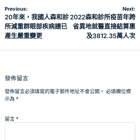
文
Previous:
Next:
章
20年來，我國人森和診
2022森和診所疫苗年跨
導
所減重群眼部疾病譜已
省異地就醫直接結算惠
覽
產生嚴重變更
及3812.35萬人次
發佈留言
發佈留言必須填寫的電子郵件地址不會公開。
必填欄位標
示為
*
留言
*