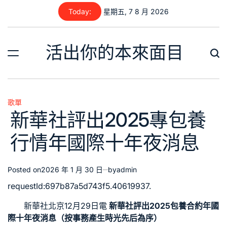
Skip
Today:
星期五, 7 8 月 2026
to
content
活出你的本來面目
歌單
Posted
新華社評出2025專包養
in
行情年國際十年夜消息
Posted on
2026 年 1 月 30 日
by
admin
requestId:697b87a5d743f5.40619937.
新華社北京12月29日電
新華社評出2025
包養合約
年國
際十年夜消息（按事務產生時光先后為序）