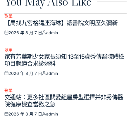
You May Also Like
歌單
Posted
【周找九宮格講座海琳】讓書院文明歷久彌新
in
2026 年 8 月 7 日
admin
Posted
Posted
on
by
歌單
Posted
家有芳華期少女家長須知 13至15歲秀傳醫院體檢
in
項目就適合求診婦科
2026 年 8 月 7 日
admin
Posted
Posted
on
by
歌單
Posted
交通站：更多社區關愛組屋房型選擇并非秀傳醫
in
院健康檢查當務之急
2026 年 8 月 7 日
admin
Posted
Posted
on
by