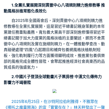
1.全黨扎實展開深刻貫徹中心八項規則精力進修教導 推
動風格扶植常態化長效化
自2025年全國兩會后，深刻貫徹中心八項規則精力進
修教導在全黨扎實展開，這是習近平總書記親身策劃的本年
黨建任務重點義務。寬
包養
大黨員干部深刻進修懂得習近平
總書記關于加大力度黨的風格扶植的主要闡述，鍥而不舍貫
徹中心八項規則及實在施細則精力，在一體推動學查改、動
真碰硬處理“四風”凸起題目和補齊
包養網
風格扶植軌制短
板、強化軌制履行力等方面獲得顯明成效，推進黨
包養俱樂
部
的風格完成全體性晉陞，會聚起推進經濟社會高東西的品
質成長的強盛氣力。
2.中國片子登頂全球動畫片子票房榜 中漢文化傳佈力
影響力不竭晉陞
2025年6月25日，在沙特阿拉伯利雅得，不雅眾在
《哪吒之魔童鬧海》的宣「實實在在？」林天秤發出了一聲