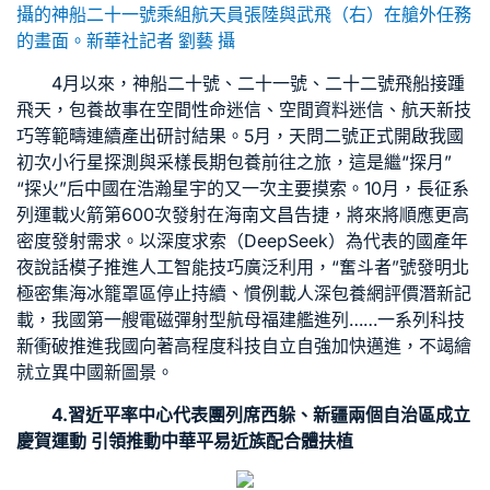
攝的神船二十一號乘組航天員張陸與武飛（右）在艙外任務
的畫面。新華社記者 劉藝 攝
4月以來，神船二十號、二十一號、二十二號飛船接踵
飛天，
包養故事
在空間性命迷信、空間資料迷信、航天新技
巧等範疇連續產出研討結果。5月，天問二號正式開啟我國
初次小行星探測與采樣
長期包養
前往之旅，這是繼“探月”
“探火”后中國在浩瀚星宇的又一次主要摸索。10月，長征系
列運載火箭第600次發射在海南文昌告捷，將來將順應更高
密度發射需求。以深度求索（DeepSeek）為代表的國產年
夜說話模子推進人工智能技巧廣泛利用，“奮斗者”號發明北
極密集海冰籠罩區停止持續、慣例載人深
包養網評價
潛新記
載，我國第一艘電磁彈射型航母福建艦進列……一系列科技
新衝破推進我國向著高程度科技自立自強加快邁進，不竭繪
就立異中國新圖景。
4.習近平率中心代表團列席西躲、新疆兩個自治區成立
慶賀運動 引領推動中華平易近族配合體扶植