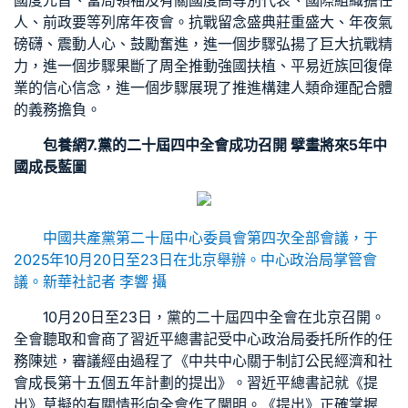
國度元首、當局領袖及有關國度高等別代表、國際組織擔任
人、前政要等列席年夜會。抗戰留念盛典莊重盛大、年夜氣
磅礴、震動人心、鼓勵奮進，進一個步驟弘揚了巨大抗戰精
力，進一個步驟果斷了周全推動強國扶植、平易近族回復偉
業的信心信念，進一個步驟展現了推進構建人類命運配合體
的義務擔負。
包養網
7.黨的二十屆四中全會成功召開 擘畫將來5年中
國成長藍圖
中國共產黨第二十屆中心委員會第四次全部會議，于
2025年10月20日至23日在北京舉辦。中心政治局掌管會
議。新華社記者 李響 攝
10月20日至23日，黨的二十屆四中全會在北京召開。
全會聽取和會商了習近平總書記受中心政治局委托所作的任
務陳述，審議經由過程了《中共中心關于制訂公民經濟和社
會成長第十五個五年計劃的提出》。習近平總書記就《提
出》草擬的有關情形向全會作了闡明。《提出》正確掌握