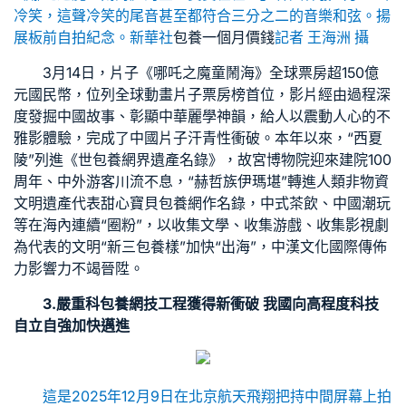
冷笑，這聲冷笑的尾音甚至都符合三分之二的音樂和弦。揚
展板前自拍紀念。新華社
包養一個月價錢
記者 王海洲 攝
3月14日，片子《哪吒之魔童鬧海》全球票房超150億
元國民幣，位列全球動畫片子票房榜首位，影片經由過程深
度發掘中國故事、彰顯中華麗學神韻，給人以震動人心的不
雅影體驗，完成了中國片子汗青性衝破。本年以來，“西夏
陵”列進《世
包養網
界遺產名錄》，故宮博物院迎來建院100
周年、中外游客川流不息，“赫哲族伊瑪堪”轉進人類非物資
文明遺產代表
甜心寶貝包養網
作名錄，中式茶飲、中國潮玩
等在海內連續“圈粉”，以收集文學、收集游戲、收集影視劇
為代表的文明“新三
包養
樣”加快“出海”，中漢文化國際傳佈
力影響力不竭晉陞。
3.嚴重科
包養網
技工程獲得新衝破 我國向高程度科技
自立自強加快邁進
這是2025年12月9日在北京航天飛翔把持中間屏幕上拍