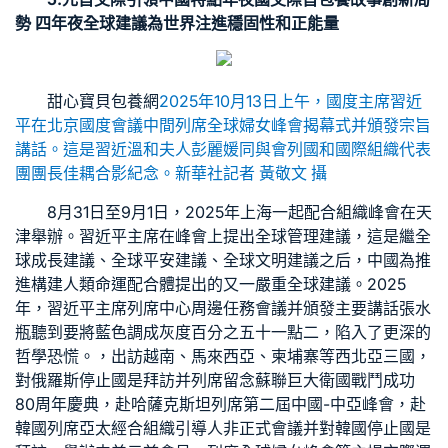
勢 四年夜全球建議為世界注進穩固性和正能量
甜心寶貝包養網
2025年10月13日上午，國度主席習近
平在北京國度會議中間列席全球婦女峰會揭幕式并頒發宗旨
講話。這是習近溫和夫人彭麗媛同與會列國和國際組織代表
團團長佳耦合影紀念。新華社記者 黃敬文 攝
8月31日至9月1日，2025年上海一起配合組織峰會在天
津舉辦。習近平主席在峰會上提出全球管理建議，這是繼全
球成長建議、全球平安建議、全球文明建議之后，中國為推
進構建人類命運配合體提出的又一嚴重全球建議。2025
年，習近平主席列席中心周邊任務會議并頒發主要講話張水
瓶聽到要將藍色調成灰度百分之五十一點二，陷入了更深的
哲學恐慌。，出訪越南、馬來西亞、柬埔寨等西北亞三國，
對俄羅斯停止國是拜訪并列席留念蘇聯巨大衛國戰鬥成功
80周年慶典，赴哈薩克斯坦列席第二屆中國-中亞峰會，赴
韓國列席亞太經合組織引導人非正式會議并對韓國停止國是