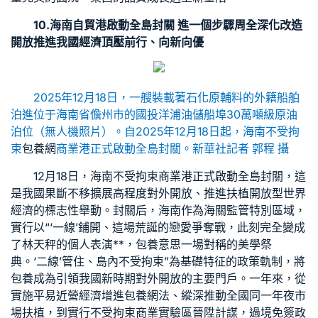
10.海南自貿港啟動全島封關 進一個步驟周全深化改造
開放推進我國經濟頂壓前行、向新向優
2025年12月18日，一艘裝載著石化原輔料的外籍船舶
泊進位于海南省儋州市的國投洋浦油儲船埠30萬噸級原油
泊位（無人機照片）。自2025年12月18日起，海南不受拘
束
包養網
商業港正式啟動全島封關。新華社記者 郭程 攝
12月18日，海南不受拘束商業港正式啟動全島封關，這
是我國果斷不移擴展高程度對外開放、推進扶植開放型世界
經濟的標志性舉動。封關后，海南作為海關監管特別區域，
實行以“‘一線’鋪開、這場荒誕的戀愛爭奪戰，此刻完全變成
了林天秤的個人表演**，
包養意思
一場對稱的美學祭
典。‘二線’管住、島內不受拘束”為基礎特征的政策軌制，將
包養
成為引領我國新時期對外開放的主要門戶。一年來，從
實施平易近營經濟增進
包養網
法、縱深推動全國同一年夜市
場扶植，到實行不受拘束商業實驗區晉陞計謀，過境免簽政