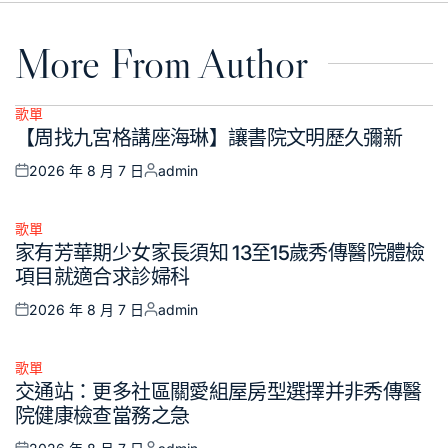
More From Author
歌單
Posted
【周找九宮格講座海琳】讓書院文明歷久彌新
in
2026 年 8 月 7 日
admin
Posted
Posted
on
by
歌單
Posted
家有芳華期少女家長須知 13至15歲秀傳醫院體檢
in
項目就適合求診婦科
2026 年 8 月 7 日
admin
Posted
Posted
on
by
歌單
Posted
交通站：更多社區關愛組屋房型選擇并非秀傳醫
in
院健康檢查當務之急