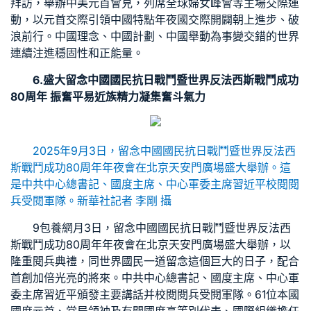
拜訪，舉辦中美元首會見，列席全球婦女峰會等主場交際運
動，以元首交際引領中國特點年夜國交際開闢朝上進步、破
浪前行。中國理念、中國計劃、中國舉動為事變交錯的世界
連續注進穩固性和正能量。
6.盛大留念中國國民抗日戰鬥暨世界反法西斯戰鬥成功
80周年 振奮平易近族精力凝集奮斗氣力
2025年9月3日，留念中國國民抗日戰鬥暨世界反法西
斯戰鬥成功80周年年夜會在北京天安門廣場盛大舉辦。這
是中共中心總書記、國度主席、中心軍委主席習近平校閱閱
兵受閱軍隊。新華社記者 李剛 攝
9
包養網
月3日，留念中國國民抗日戰鬥暨世界反法西
斯戰鬥成功80周年年夜會在北京天安門廣場盛大舉辦，以
隆重閱兵典禮，同世界國民一道留念這個巨大的日子，配合
首創加倍光亮的將來。中共中心總書記、國度主席、中心軍
委主席習近平頒發主要講話并校閱閱兵受閱軍隊。61位本國