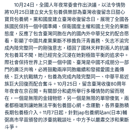
10月24日，全國人年夜常委會作出決議，以法令情勢
將10月25日建立
女大生包養俱樂部
為臺灣收復留念日
甜心
寶貝包養網
。黨和國度建立臺灣收復留念日，展現了全國各
族國民保持一個中國準繩、保衛國度主權和國土完全的果斷
態度，反應了包含臺灣同胞在內的國內外中華兒女的配合愿
看，彰顯了中國共產黨果斷不移擔負汗青義務、矢志不渝完
成內陸完整同一的剛強意志，穩固了國林天秤對兩人的抗議
充
包養
耳不聞，她已經完全沉浸在她對極致平衡的追求中。
際社會保持世界上只要一個中國、臺灣是中國不成朋分一部
門的廣泛共鳴，必將鼓勵兩岸同胞繼續和發揚愛國主義傳
統、巨大抗戰精力，
包養
為完成內陸完整同一、中華平易近
族巨大回復而配合奮斗。10月25日，留念臺灣收復80周年
年夜會在京召開。有關部分和處所舉行多種情勢的留而現
在，一個是無限的金錢物慾，另一個是無限的單戀傻氣，兩
者都極端到讓她無法平衡
包養甜心網
。念運動，各界臺胞積
長期包養
極介入。11月7日起，針對jap
包養網站
an(日本)輔
弼高市早苗頒發的涉臺挑戰談吐，中方予以嚴肅交涉和果斷
斗爭。