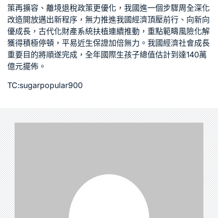
策再擴容、離境退稅政策更優化，我國進一個步驟周全深化
改造開放邁出新程序，無力推進我國經濟頂壓前行、向新向
優成長，古代化財產系統扶植連續推動，重點範疇風險化解
獲得積極停頓，平易近生保證加倍無力。我國經濟社會成長
重要目的將順遂完成，全年國際生孩子總值估計到達140萬
億元擺佈。
TC:sugarpopular900