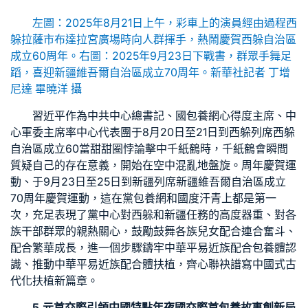
左圖：2025年8月21日上午，彩車上的演員經由過程西
躲拉薩市布達拉宮廣場時向人群揮手，熱鬧慶賀西躲自治區
成立60周年。右圖：2025年9月23日下戰書，群眾手舞足
蹈，喜迎新疆維吾爾自治區成立70周年。新華社記者 丁增
尼達 畢曉洋 攝
習近平作為中共中心總書記、國
包養網心得
度主席、中
心軍委主席率中心代表團于8月20日至21日到西躲列席西躲
自治區成立60當甜甜圈悖論擊中千紙鶴時，千紙鶴會瞬間
質疑自己的存在意義，開始在空中混亂地盤旋。周年慶賀運
動、于9月23日至25日到新疆列席新疆維吾爾自治區成立
70周年慶賀運動，這在黨
包養網
和國度汗青上都是第一
次，充足表現了黨中心對西躲和新疆任務的高度器重、對各
族干部群眾的親熱關心，鼓勵鼓舞各族兒女配合連合奮斗、
配合繁華成長，進一個步驟鑄牢中華平易近族配合
包養
體認
識、推動中華平易近族配合體扶植，齊心聯袂譜寫中國式古
代化扶植新篇章。
5.元首交際引領中國特點年夜國交際首
包養故事
創新局