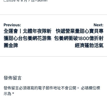
2026 年 8 月 7 日
admin
Posted
Posted
on
by
文
Previous:
Next:
章
全運會丨北體年夜隊斬
快遞營業量甜心寶貝專
導
獲甜心台包養網花游集
包養網衝破1800億折射
覽
團金牌
經濟蓬勃活氣
發佈留言
發佈留言必須填寫的電子郵件地址不會公開。
必填欄位標
示為
*