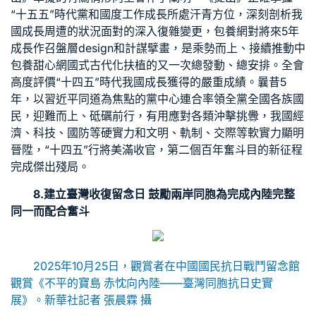
“十五五”時代黨和國度工作成長所處汗青方位，深刻剖析我
國成長周遭的狀況面對的深入復雜變更，
包養網
對將來5年
成長作召盤層design和計謀擘畫，是乘勢而上、接續推動中
包養甜心網
國式古代化扶植的又一次總發動、總安排。全會
高度評價“十四五”時代我國成長獲得的嚴重成績。曩昔5
年，以習近平同道為焦點的黨中心連合率領全黨全國各族國
民，迎難而上、砥礪前行，有用應對各類沖擊挑釁，我國經
濟、科技、國防等硬實力和文明、軌制、交際等軟實力顯明
晉陞，“十四五”行將美滿收官，第二個百年奮斗目的新征程
完成傑出殘局。
8.建立臺灣收復留念日 鼓勵兩岸同胞為完成內陸完整
同一而配合奮斗
2025年10月25日，觀賞者在中國國民抗日戰鬥留念館
觀賞《不平的寶島 赤忱向內陸——臺灣同胞抗日史實
展》。新華社記者 張晨霖 攝