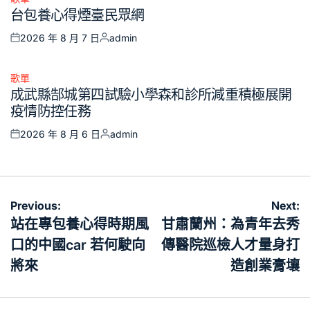
Posted
台包養心得煙臺民眾網
in
2026 年 8 月 7 日
admin
Posted
Posted
on
by
歌單
Posted
成武縣郜城第四試驗小學森和診所減重積極展開
in
疫情防控任務
2026 年 8 月 6 日
admin
Posted
Posted
on
by
文
Previous:
Next:
章
站在專包養心得時期風
甘肅蘭州：為青年去秀
導
口的中國car 若何駛向
傳醫院巡檢人才量身打
覽
將來
造創業膏壤