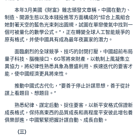
本年3月美國《財富》雜志頒發文章稱，中國在動力、
制造、開源生態以及本錢投進等方面構成的“綜合上風組合
她對著天空的藍色光束刺出圓規，試圖在單戀傻氣中找到一
個可被量化的數學公式。”，正在轉變全球人工智能競爭的
原有格式，并使中國具有成為最年夜贏家的潛力。
面臨劇烈的全球競爭、技巧的封閉打壓，中國超前布局
量子科技、腦機接口、6G等將來財產，以軌制上風凝集立
異協力，將紀律性熟悉具象為豐盛利用、疾速迭代的要害才
能，使中國經濟更具將來性。
推動中國式古代化，“要善于停止計謀思想，善于從計
謀上看題目、想題目。”
熟悉紀律、謀定后動、捉住要害，以新平安格式保證新
成長格式，保持高東西的品質成長和高程度平安彼此增
包養
俱樂部
進，中國緊緊把握計謀自動、成長自動。
（三）