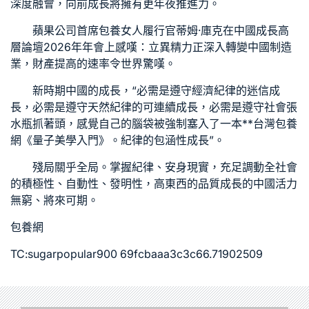
深度融會，向前成長將擁有更年夜推進力。
蘋果公司首席
包養女人
履行官蒂姆·庫克在中國成長高
層論壇2026年年會上感嘆：立異精力正深入轉變中國制造
業，財產提高的速率令世界驚嘆。
新時期中國的成長，“必需是遵守經濟紀律的迷信成
長，必需是遵守天然紀律的可連續成長，必需是遵守社會張
水瓶抓著頭，感覺自己的腦袋被強制塞入了一本**
台灣包養
網
《量子美學入門》。紀律的包涵性成長”。
殘局關乎全局。掌握紀律、安身現實，充足調動全社會
的積極性、自動性、發明性，高東西的品質成長的中國活力
無窮、將來可期。
包養網
TC:sugarpopular900 69fcbaaa3c3c66.71902509