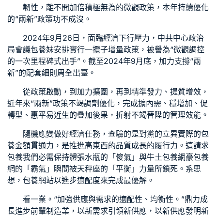
韌性，離不開加倍積極無為的微觀政策，本年持續優化
的“兩新”政策功不成沒。
2024年9月26日，面臨經濟下行壓力，中共中心政治
局會議
包養妹
安排實行一攬子增量政策，被譽為“微觀調控
的一次里程碑式出手”。截至2024年9月底，加力支撐“兩
新”的配套細則周全出臺。
從政策啟動，到加力擴圍，再到精準發力、提質增效，
近年來“兩新”政策不竭調劑優化，完成擴內需、穩增加、促
轉型、惠平易近生的疊加後果，折射不竭晉陞的管理效能。
隨機應變做好經濟任務，查驗的是對黨的立異實際的
包
養金額
貫通力，是推進高東西的品質成長的履行力。這請求
包養
我們必需保持體張水瓶的「傻氣」與牛土
包養網
豪
包養
網
的「霸氣」瞬間被天秤座的「平衡」力量所鎖死。系思
想，
包養網站
以進步適配度來完成最優解。
看一業。“加強供應與需求的適配性、均衡性。”鼎力成
長進步前輩制造業，以新需求引領新供應，以新供應發明新