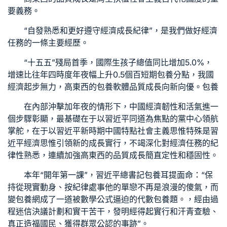
要義務。
“自發熟悉和更好遵守經濟成長紀律”，是我們做好經濟
任務的一條主要經歷。
“十五五”殘局首季，國際生孩子總值同比增加5.0%，
增速比往年四時度年夜幅上升0.5個百
短期包養
分點，我國
經濟起步無力，高東西的
包養軟體
品質成長向新向優。
包養
在內部沖擊加年夜的情形下，中國經濟韌性和活氣進一
個步驟彰顯，最基礎在于以習近平同道為焦點的黨中心領航
掌舵，在于以習近平新時期中國特點社會主義思惟特殊是習
近平經濟思惟引領新的成長實行，不竭深化對經濟任務的紀
律性熟悉，連續加強高東西的品質成長簡直定性和穩固性。
本年“開年第一課”，習近平總書記
包養
耳提面命：“保
持從現實動身、按紀律處事他的單戀不再是浪漫的傻氣，而
變
包養網
成了一道被數學公式逼迫的代數
包養
題。，經由過
程迷信決議計劃和實干苦干，發明經得起實行和汗青查驗、
真正造福國民、獲得群眾公認的事跡”。