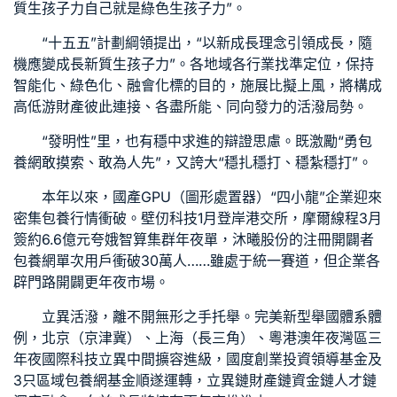
質生孩子力自己就是綠色生孩子力”。
“十五五”計劃綱領提出，“以新成長理念引領成長，隨
機應變成長新質生孩子力”。各地域各行業找準定位，保持
智能化、綠色化、融會化標的目的，施展比擬上風，將構成
高低游財產彼此連接、各盡所能、同向發力的活潑局勢。
“發明性”里，也有穩中求進的辯證思慮。既激勵“勇
包
養網
敢摸索、敢為人先”，又誇大“穩扎穩打、穩紮穩打”。
本年以來，國產GPU（圖形處置器）“四小龍”企業迎來
密集
包養行情
衝破。壁仞科技1月登岸港交所，摩爾線程3月
簽約6.6億元夸娥智算集群年夜單，沐曦股份的注冊開闢者
包養網單次
用戶衝破30萬人……雖處于統一賽道，但企業各
辟門路開闢更年夜市場。
立異活潑，離不開無形之手托舉。完美新型舉國體系體
例，北京（京津冀）、上海（長三角）、粵港澳年夜灣區三
年夜國際科技立異中間擴容進級，國度創業投資領導基金及
3只區域
包養網
基金順遂運轉，立異鏈財產鏈資金鏈人才鏈