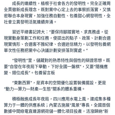
成長的連續性，植根于社會各方的發明性。完全正確周
全貫徹新成長理念，既對黨中心定上去的事狠抓落實，又慎
密聯合本身現實，加強任務自動性、
包養甜心網
發明性，全
社會立異發明活氣連續奔涌。
習近平總書記誇大：“要保持腳踏實地、求真務虛，從
現實動身策劃工作和任務，使提出的點子、政策、計劃合適
現實情形、合適客不雅紀律、合適迷信精力，以發明
包養網
單次
性任務把黨中心決議計劃安排落到實處。”
“發明性”里，儲藏對的熟悉特性與個性的辯證思想。既
要“自發在年夜局下舉動，下好全國一盤棋”，又要“隨機應
變、錯位成長”。
包養留言板
“東數西算”，是資本的空間優化設置裝備擺設，更是
“動力—算力—財產—生態”關系的體系重構。
積極融進成長年夜局，四川應用水電上風，建成集多種
算力于一體的供應系統；內蒙古施展“風景”專長，全國首個
數據中間綠電直連源網荷儲一體化項目投產，活潑歸納“新