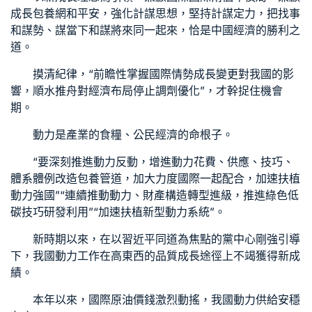
成長
包養網
和平安，強化計謀思想，堅持計謀定力，把找事
和謀勢、謀當下和謀將來同一起來，恰是中國經濟的勝利之
道。
摸清紀律，“前瞻性掌握國際情勢成長變更對我國的影
響，順水推舟對經濟布局停止調劑優化”，才幹捉住機會
期。
動力是產業的食糧、公民經濟的命根子。
“要深刻推進動力反動，增進動力花費、供應、技巧、
體系體例改造
包養管道
，加大力度國際一起配合，加速扶植
動力強國”“連續推動動力、財產構造轉型進級，推進綠色低
碳技巧研發利用”“加速扶植新型動力系統”。
新時期以來，在以習近平同道為焦點的黨中心剛強引導
下，我國動力工作在高東西的品質成長途徑上不竭獲得新成
績。
本年以來，國際原油價錢激烈動搖，我國動力供給安穩