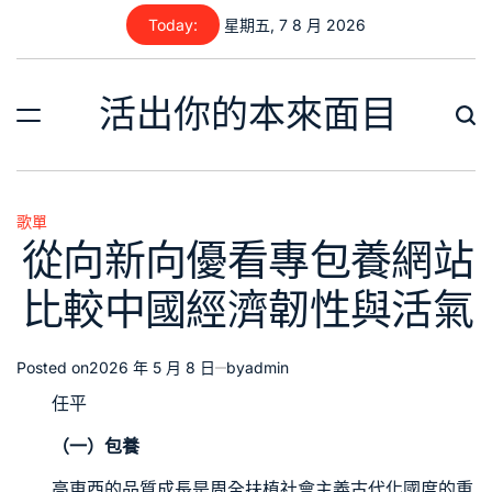
Skip
Today:
星期五, 7 8 月 2026
to
content
活出你的本來面目
歌單
Posted
從向新向優看專包養網站
in
比較中國經濟韌性與活氣
Posted on
2026 年 5 月 8 日
by
admin
任平
（一）
包養
高東西的品質成長是周全扶植社會主義古代化國度的重