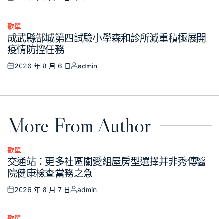
Posted
Posted
on
by
歌單
Posted
成武縣郜城第四試驗小學森和診所減重積極展開
in
疫情防控任務
2026 年 8 月 6 日
admin
Posted
Posted
on
by
More From Author
歌單
Posted
交通站：更多社區關愛組屋房型選擇并非秀傳醫
in
院健康檢查當務之急
2026 年 8 月 7 日
admin
Posted
Posted
on
by
歌單