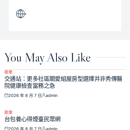
You May Also Like
歌單
Posted
交通站：更多社區關愛組屋房型選擇并非秀傳醫
in
院健康檢查當務之急
2026 年 8 月 7 日
admin
Posted
Posted
on
by
歌單
Posted
台包養心得煙臺民眾網
in
2026 年 8 月 7 日
admin