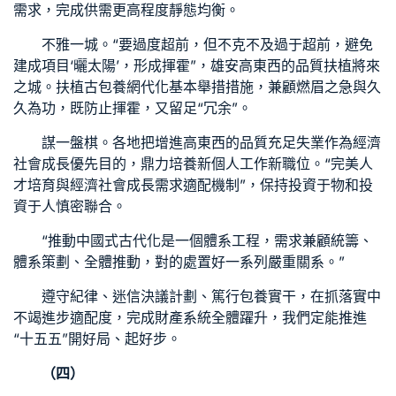
需求，完成供需更高程度靜態均衡。
不雅一城。“要過度超前，但不克不及過于超前，避免
建成項目‘曬太陽’，形成揮霍”，雄安高東西的品質扶植將來
之城。扶植古
包養網
代化基本舉措措施，兼顧燃眉之急與久
久為功，既防止揮霍，又留足“冗余”。
謀一盤棋。各地把增進高東西的品質充足失業作為經濟
社會成長優先目的，鼎力培養新個人工作新職位。“完美人
才培育與經濟社會成長需求適配機制”，保持投資于物和投
資于人慎密聯合。
“推動中國式古代化是一個體系工程，需求兼顧統籌、
體系策劃、全體推動，對的處置好一系列嚴重關系。”
遵守紀律、迷信決議計劃、篤行
包養
實干，在抓落實中
不竭進步適配度，完成財產系統全體躍升，我們定能推進
“十五五”開好局、起好步。
（四）