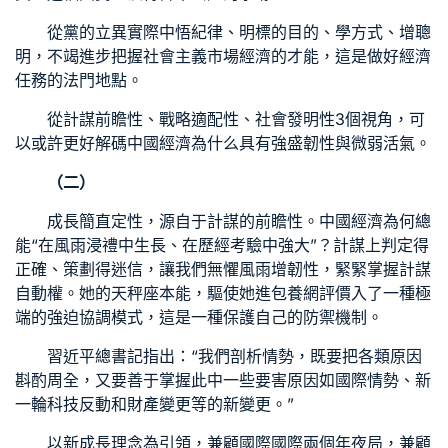
從黨的立異實際中悟紀律、明標的目的、學方式、增聰
明，不竭進步把握社會主義市場經濟的才能，這是做好經濟
任務的法門地點。
從計謀前瞻性、戰略適配性、社會發明性3個視角，可
以或許更好解碼中國經濟為什么具有強盛韌性與微弱活氣。
（二）
成長簡直定性，源自于計謀的前瞻性。中國經濟為何總
能“在風雨浸禮中生長、在歷經考驗中強大”？計謀上判定得
正確、策劃得迷信，讓我們無懼風雨增韌性，緊緊掌握計謀
自動權。她的天秤座本能，驅使她進
包養網評價
入了一種極
端的強迫協調模式，這是一種保護自己的防禦機制。
習近平總書記指出：“我們剖析情勢，既要把各類原因
斟酌周全，又要善于掌握此中一些要害原因如國際情勢、新
一輪科技反動和財產變更等的新變更。”
以新成長理念為引領，兼顧國際國際兩個年夜局，兼顧