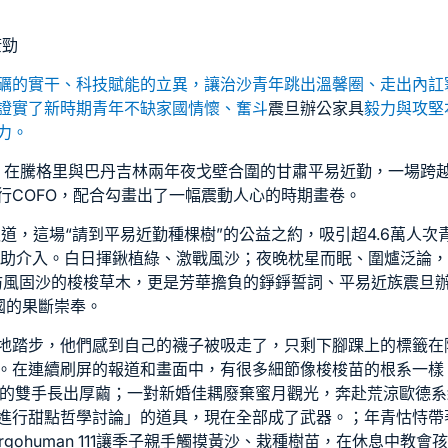
康勁
礪的實干、科技賦能的立異，讓治沙青年跳出溫馨圈、走出內訌
證實了新時期青年不缺家國情懷、奮斗
震旦辦公家具
毅力與攻堅
力。
刻。在騰格里與巴丹吉林兩年夜戈壁合圍的甘肅平易近勤，一場跨越
行
COFO
，配合勾畫出了一幅震動人心的時期畫卷。
報道，這場“請到平易近勤種棵樹”的公益之約，吸引超4.6萬人
捐助介入。白日揮鍬植綠、激戰風沙；夜晚枕星而眠、圍爐泛論，
防風固沙的梭梭草木，更是芳華擔負的錚錚誓詞、平易近族
震旦
國的果斷崇奉。
地踏步，他們感到自己的襪子被吸走了，只剩下腳踝上的標籤在
。在連續刷屏的報道和畫面中，有很多細節像梭梭苗的根系一樣
嫩的雙手長出厚繭；一對新婚佳耦廢棄蜜月觀光，奔赴荒涼
歐德系
進行甜點哲學討論」的道具，現在全部成了武器。；年青怙恃帶
rgohuman 111
讓季子親手觸摸黃沙、栽種樹苗，在休息中教會孩