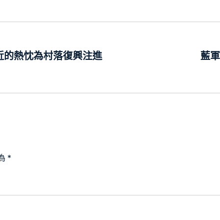
計近的熱忱為村落復興注進
藍軍
為
*