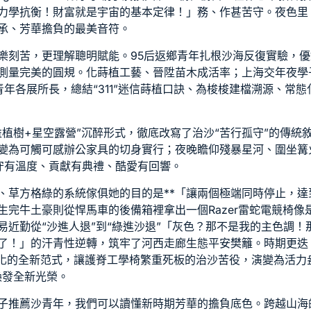
力學抗衡！財富就是宇宙的基本定律！」務、作甚苦守。夜色里，
承、芳華擔負的最美音符。
樂刻苦，更理解聰明賦能。95后返鄉青年扎根沙海反復實驗，
測量完美的圓規。化蒔植工藝、晉陞苗木成活率；上海交年夜學
年各展所長，總結“311”迷信蒔植口訣、為梭梭建檔溯源、常
益植樹+星空露營”沉醉形式，徹底改寫了治沙“苦行孤守”的傳統
變為可觸可感
辦公家具
的切身實行；夜晚瞻仰殘暴星河、圍坐篝
守有溫度、貢獻有典禮、酷愛有回響。
、草方格
綠的系統傢俱
她的目的是**「讓兩個極端同時停止，
生完牛土豪則從悍馬車的後備箱裡拿出一個
Razer雷蛇電競椅
像
易近勤從“沙進人退”到“綠進沙退”「灰色？那不是我的主色調
了！」的汗青性逆轉，筑牢了河西走廊生態平安樊籬。時期更迭
代化的全新范式，讓
護脊工學椅
繁重死板的治沙苦役，演變為活力
煥發全新光榮。
子推薦
沙青年，我們可以讀懂新時期芳華的擔負底色。跨越山海