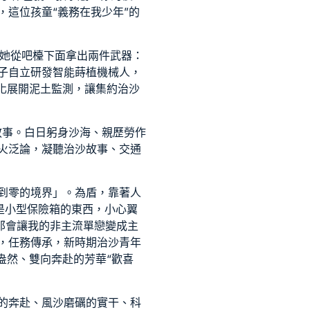
這位孩童“義務在我少年”的
優她從吧檯下面拿出兩件武器：
子自立研發智能蒔植機械人，
態化展開泥土監測，讓集約治沙
敘事。白日躬身沙海、親歷勞作
火泛論，凝聽治沙故事、交通
達到零的境界」。為盾，靠著人
是小型保險箱的東西，小心翼
！那會讓我的非主流單戀變成主
，任務傳承，新時期治沙青年
盎然、雙向奔赴的芳華“歡喜
的奔赴、風沙磨礪的實干、科