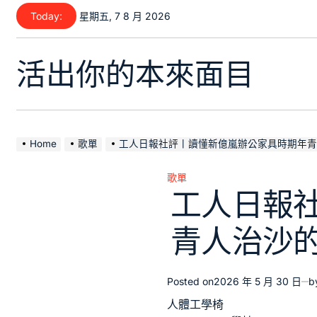
Skip
Today:
星期五, 7 8 月 2026
to
content
活出你的本來面目
Home
歌單
工人日報社評丨讀懂新億嵐辦公家具時期年青
歌單
Posted
工人日報
in
青人治沙的
Posted on
2026 年 5 月 30 日
b
人體工學椅