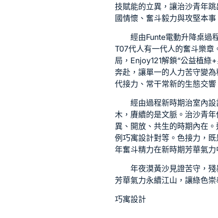
技賦能的立異，讓治沙青年跳
國情懷、奮斗毅力與攻堅本事
經由
Funte電動升降桌
過
T07
代人有一代人的奮斗樂章
局，
Enjoy121
解鎖“公益植綠
奔赴，讓單一的人力苦守變為
代接力、常干常新的生態交響
經由過程新時期治
室內設
木，賡續的是文脈。治沙青年
異、開放、共生的時期內在。
例
巧寓設計
對等。色接力，既
年奮斗精力在新時期芳華氣力
年夜漠黃沙見證苦守，殘
芳華氣力永續江山，讓綠色崇
巧寓設計