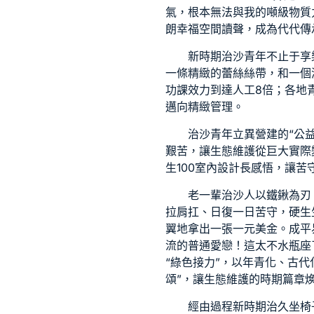
氣，根本無法與我的噸級物質
朗
幸福空間
讀聲，成為代代傳
新時期治沙青年不止于享
一條精緻的蕾絲絲帶，和一個
功課效力到達人工8倍；各地青
邁向精緻管理。
治沙青年立異營建的“公
艱苦，讓生態維護從巨大實際
生
100室內設計
長感悟，讓苦
老一輩治沙人以鐵鍬為刃
拉肩扛、日復一日苦守，硬生
翼地拿出一張一元美金。成平
流的普通愛戀！這太不水瓶座
“綠色接力”，以年青化、古
頌”，讓生態維護的時期篇章
經由過程新時期治
久坐椅