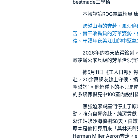
bestmade工學椅
本報評論
ROG電競椅
員 
跨越山海的奔赴、風沙磨
苦、實干敢擔負的芳華姿勢，
復、守護年夜美江山的中堅氣
2026年的春天值得銘
歐凌辦公家具
級的芳華治沙實
據5月11日《工人日報》
赴，20余萬網友線上守候、
空誓詞”。他們種下的不只是
的系統傢俱
亮中
100室內設計
無強迫摩羯座們停止了原
動，唯有自覺奔赴、純潔貢獻
浙江姑娘沙海植樹58天，白
原本是他打算用來「與林天秤
Herman Miller Aeron
奔走，
e