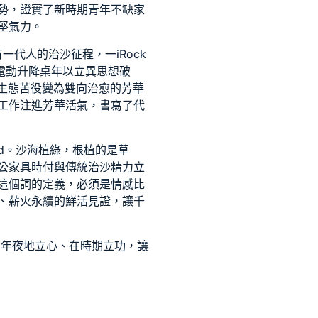
勢，證實了新時期青年不缺家
堅氣力。
有一代人的治沙征程，一
iRock
電動升降桌
年以立異思想破
生態苦役變為雙向治愈的芳華
工作注進芳華活氣，書寫了代
rd。沙海植綠，根植的是草
公家具
時付與傳統治沙精力立
這個詞的定義，必須是情感比
、薪火永續的鮮活見證，讓千
在年夜地立心、在時期立功，讓