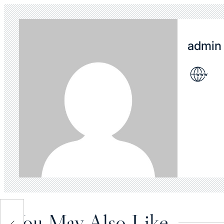
admin
You May Also Like
宅設