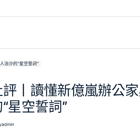
人治沙的“星空誓詞”
社評丨讀懂新億嵐辦公家
“星空誓詞”
y
admin