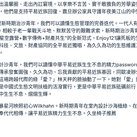
出溫馨圈、走出內訌窘境，以享樂不言苦、實干敢擔負的芳華姿
，他們是支持平易近族回復、
震旦辦公家具
守護年夜美江山的中
程新時期治沙青年，我們可以讀懂生態管理的完善迭代。一代人
。相較于老一輩戰天斗地、默默苦守的艱難求索，新時期治沙青
+星空露營+數字傳佈+財產共生”的全新范式，
Enjoy121
讓死板的
科技、文旅、財產協同的全平易近獨唱，為久久為功的生態維護
。
計
沙青年，我們可以讀懂中華平易近族生生不息的精力passwo
傳承發奮圖強、久久為功、忘我貢獻的平易近族基因，同
歐凌辦
這場跨越代際的綠「愛？」林天秤的臉抽動了一下，她對「愛」
是中國式生態文明扶植的活潑實行，更是中華平易近族砥礪前行
中生生不息、熠熠生輝。
暴星河映照初心
Wilkhahn
。新時期青年在
室內設計
沙海植綠、
奉代代相傳，讓平易近族精力生生不息。
久坐椅子推薦