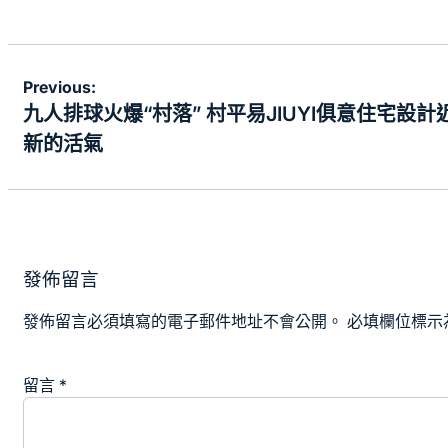
文
Previous:
章
九人排球火爆“村落” 村平易JIUYI俱意住宅設
導
新的活氣
覽
發佈留言
發佈留言必須填寫的電子郵件地址不會公開。
必填欄位標示
留言
*