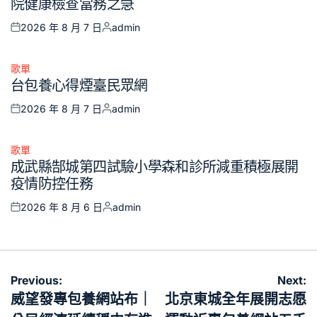
院健康檢查當務之急
2026 年 8 月 7 日
admin
Posted
Posted
on
by
歌單
Posted
台包養心得煙臺民眾網
in
2026 年 8 月 7 日
admin
Posted
Posted
on
by
歌單
Posted
成武縣郜城第四試驗小學森和診所減重積極展開
in
疫情防控任務
2026 年 8 月 6 日
admin
Posted
Posted
on
by
文
Previous:
Next:
章
威望發專包養網站布｜
北京東城全年展開志愿