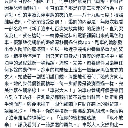
只是垂直停在了牆壁上！」何手殘趕緊為自己辯解，但聲音
因為恐懼而顫抖。「垂直泊車？那是在第三次元的行為，在
這裡，你的車體與停車線的夾角是——八十九點七度！按照
維度法則，你必須接受懲罰！」懲罰的內容是：無限次觀看
一部名為**《新手泊車七百次失敗集錦》的紀錄片，直到哭
泣為止。就在這時，一輛像是從科幻電影裡開出來的黑色跑
車，優雅地從網格的邊緣漂移而過
包養app
。跑車的輪胎發
出令人陶醉的摩擦聲，它以一種近乎蔑視
包養價格
重力的姿
態，精準地停進了一個只有它車身尺寸寬度的停車格中。那
泊車的過程就像一場舞蹈，流暢、完美，
包養條件
且毫無任
何多餘的動作**。跑車的駕駛座上走出一個全身黑色皮衣的
女人，她戴著一副透明護目鏡，冷酷地朝著何手殘的方向走
來。她的步伐優雅而精準，每一步都像是被測量過一樣，完
美地落在網格線上。「車影大人！」泊車
包養網評價
警察們
立刻立正站好，連測量尺都顫抖著不敢發出聲音。她走到何
手殘面前，輕蔑地掃了一眼他那輛垂直貼在牆上的掀背車，
語氣冰冷。「新手，你的車技像一團混亂的毛線球。你污染
了泊車維度的純粹性。」「但你的後視鏡貼紙——『永不放
棄』，讓我看到了一絲愚蠢的勇氣。」車影大人突然掏出一