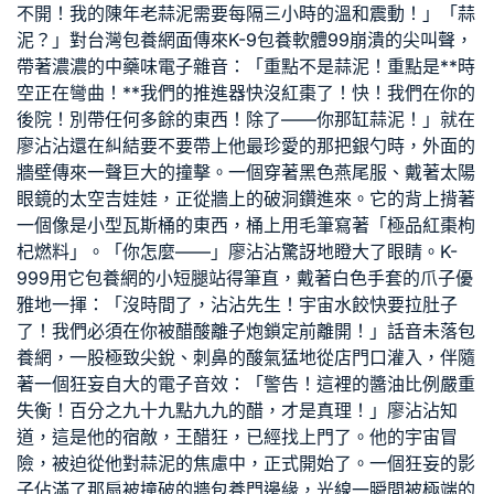
不開！我的陳年老蒜泥需要每隔三小時的溫和震動！」「蒜
泥？」對
台灣包養網
面傳來K-9
包養軟體
99崩潰的尖叫聲，
帶著濃濃的中藥味電子雜音：「重點不是蒜泥！重點是**時
空正在彎曲！**我們的推進器快沒紅棗了！快！我們在你的
後院！別帶任何多餘的東西！除了——你那缸蒜泥！」就在
廖沾沾還在糾結要不要帶上他最珍愛的那把銀勺時，外面的
牆壁傳來一聲巨大的撞擊。一個穿著黑色燕尾服、戴著太陽
眼鏡的太空吉娃娃，正從牆上的破洞鑽進來。它的背上揹著
一個像是小型瓦斯桶的東西，桶上用毛筆寫著「極品紅棗枸
杞燃料」。「你怎麼——」廖沾沾驚訝地瞪大了眼睛。K-
999用它
包養網
的小短腿站得筆直，戴著白色手套的爪子優
雅地一揮：「沒時間了，沾沾先生！宇宙水餃快要拉肚子
了！我們必須在你被醋酸離子炮鎖定前離開！」話音未落
包
養網
，一股極致尖銳、刺鼻的酸氣猛地從店門口灌入，伴隨
著一個狂妄自大的電子音效：「警告！這裡的醬油比例嚴重
失衡！百分之九十九點九九的醋，才是真理！」廖沾沾知
道，這是他的宿敵，王醋狂，已經找上門了。他的宇宙冒
險，被迫從他對蒜泥的焦慮中，正式開始了。一個狂妄的影
子佔滿了那扇被撞破的牆
包養
門邊緣，光線一瞬間被極端的