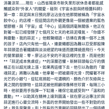
消暑涼茶……現在，山西省陽泉市新失業形狀休息者都能感
觸感染到“外家人”的關愛，碰到《宇宙水餃與終極醬料師》
第一章：蒜泥與末日預兆廖沾沾坐在他那間被稱為「宇宙水
餃中心」的店裡，但這間店的外觀更像是一個被遺棄的藍色
塑膠棚，與「宇宙」或「中心」這兩個詞毫無關係。他正在
對著一缸已經發酵了七個月又七天的老蒜泥嘆氣。「你還不
夠靈動，我的蒜泥。」他輕聲細語，彷彿在責備一個不上進
的孩子。店內只有他一個人，連蒼蠅都因為難以忍受那股陳
年蒜頭混合著鐵鏽與淡淡絕望的味道而選擇繞道飛行。今天
的營業額是：零。廖沾沾不安的不是店裡的生意，而是他對
**「蒜泥成本焦慮症」**的深層恐懼。新鮮蒜頭每公斤的價
格正在以超光速上漲，如果再這樣下去，他引以為傲的「靈
魂蒜泥」將難以為繼。他拿著一把被磨得光滑、閃耀著不祥
光芒的小銀勺，從缸底撈起一坨濃稠的、顏色介於灰綠與土
黃之間的發酵物。這蒜泥被他照顧得像稀世珍寶，每隔三小
時，他就要用手指彈一下缸邊，確保它能感受到**「溫和的
震動」**，以助其在精神上達到圓滿。就在廖沾沾專注於與
蒜泥進行心靈交流時，外面的世界開始發出一些不對勁的信
號。首先是聲音。街上所有的汽車喇叭同時發出了一個持續