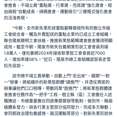
會進會，不竭立異“重點建、行業建、兜底建”強化建會，經
由過程“自動成長、掃碼進會、運動吸引”三慷慨式強化進會
的活潑表現。
“今朝，全市新失業形狀重點範疇曾經所有的樹立市級
工會結合會，觸及外賣配送的重點企業均已成立工會組織，
聯合陽泉聰明工會扶植，推進新業態範疇建會進會獲得明顯
成效。截至今朝，陽泉市新失
包養網
業形狀工會會員到達
1.8萬人，僅
包養網
2024年接收新業態工會會員近7000
人，增加率達58%。”近日，陽泉市總工會組織部部長史雪
松先容說。
該市總不竭立異舉動，自動上門“走出來”，展開“一對
一”辦事，將組織外的新業態群體“請進門”，并憑仗周密的
辦事讓他們口口相傳，帶動同業“跑進門”；將新業態群體建
會進會任務作為“一把手”工程，樹立縣（區）工會擔任人述
職陳述、市總重要擔任同道專題督辦等軌制，做到市、縣兩
級體系發力，與各行業主管部分協同發力，完成多方聯動；
會同郵政治理
包養感情
、路況運輸等部分，對新失業形狀休