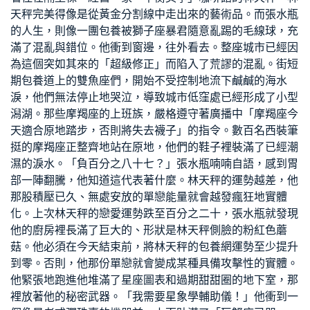
天秤完美得像是從黃金分割線中走出來的藝術品。而張水瓶
的人生，則像一團
包養
被獅子座暴君隨意亂踢的毛線球，充
滿了混亂與錯位。他衝到窗邊，往外看去。整座城市已經因
為這個突如其來的「超級修正」而陷入了荒謬的混亂。街
短
期包養
道上的雙魚座們，開始不受控制地流下鹹鹹的海水
淚，他們無法停止地哭泣，導致城市低窪處已經形成了小型
潟湖。那些摩羯座的上班族，嚴格遵守著廣播中「摩羯座今
天適合原地踏步，否則將失去襪子」的指令。數百名西裝筆
挺的摩羯座正整齊地站在原地，他們的鞋子裡裝滿了已經潮
濕的淚水。「負百分之八十七？」張水瓶喃喃自語，感到胃
部一陣翻騰，他知道這代表著什麼。林天秤的運勢越差，他
那股積壓已久、無處安放的單戀能量就會越發瘋狂地實體
化。上次林天秤的戀愛運勢跌至百分之二十，張水瓶就發現
他的廚房裡長滿了巨大的、形狀是林天秤側臉的粉紅色蘑
菇。他必須在今天結束前，將林天秤的
包養網
運勢至少提升
到零。否則，他那份單戀就會變成某種具備攻擊性的實體。
他緊張地跑進他堆滿了星座圖表和過期甜甜圈的地下室，那
裡放著他的秘密武器。「我需要星象學輔助儀！」他衝到一