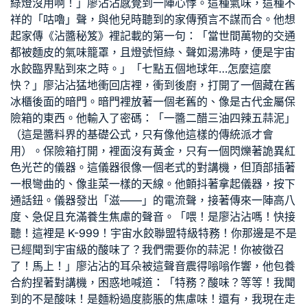
綠燈沒用啊！」廖沾沾感覺到一陣心悸。這種氣味，這種不
祥的「咕嚕」聲，與他兒時聽到的家傳預言不謀而合。他想
起家傳《沾醬秘笈》裡記載的第一句：「當世間萬物的交通
都被麵皮的氣味籠罩，且燈號恒綠、聲如湯沸時，便是宇宙
水餃臨界點到來之時。」「七點五個地球年…怎麼這麼
快？」廖沾沾猛地衝回店裡，衝到後廚，打開了一個藏在舊
冰櫃後面的暗門。暗門裡放著一個老舊的、像是古代金屬保
險箱的東西。他輸入了密碼：「一醬二醋三油四辣五蒜泥」
（這是醬料界的基礎公式，只有像他這樣的傳統派才會
用）。保險箱打開，裡面沒有黃金，只有一個閃爍著詭異紅
色光芒的儀器。這儀器很像一個老式的對講機，但頂部插著
一根彎曲的、像韭菜一樣的天線。他顫抖著拿起儀器，按下
通話鈕。儀器發出「滋——」的電流聲，接著傳來一陣高八
度、急促且充滿養生焦慮的聲音。「喂！是廖沾沾嗎！快接
聽！這裡是 K-999！宇宙水餃聯盟特級特務！你那邊是不是
已經聞到宇宙級的酸味了？我們需要你的蒜泥！你被徵召
了！馬上！」廖沾沾的耳朵被這聲音震得嗡嗡作響，他
包養
合約
捏著對講機，困惑地喊道：「特務？酸味？等等！我聞
到的不是酸味！是麵粉過度膨脹的焦慮味！還有，我現在走