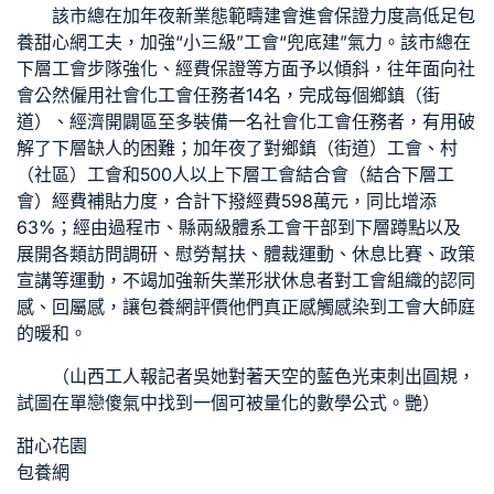
該市總在加年夜新業態範疇建會進會保證力度高低足
包
養甜心網
工夫，加強“小三級”工會“兜底建”氣力。該市總在
下層工會步隊強化、經費保證等方面予以傾斜，往年面向社
會公然僱用社會化工會任務者14名，完成每個鄉鎮（街
道）、經濟開闢區至多裝備一名社會化工會任務者，有用破
解了下層缺人的困難；加年夜了對鄉鎮（街道）工會、村
（社區）工會和500人以上下層工會結合會（結合下層工
會）經費補貼力度，合計下撥經費598萬元，同比增添
63%；經由過程市、縣兩級體系工會干部到下層蹲點以及
展開各類訪問調研、慰勞幫扶、體裁運動、休息比賽、政策
宣講等運動，不竭加強新失業形狀休息者對工會組織的認同
感、回屬感，讓
包養網評價
他們真正感觸感染到工會大師庭
的暖和。
（
山西工人報
記者吳她對著天空的藍色光束刺出圓規，
試圖在單戀傻氣中找到一個可被量化的數學公式。艷）
甜心花園
包養網