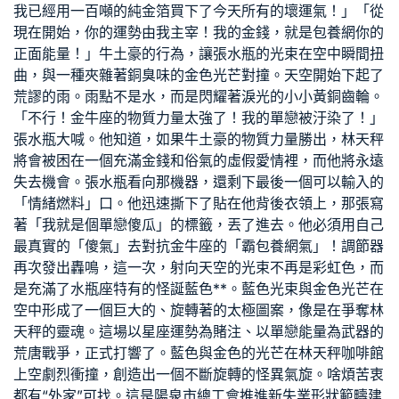
我已經用一百噸的純金箔買下了今天所有的壞運氣！」「從
現在開始，你的運勢由我主宰！我的金錢，就是
包養網
你的
正面能量！」牛土豪的行為，讓張水瓶的光束在空中瞬間扭
曲，與一種夾雜著銅臭味的金色光芒對撞。天空開始下起了
荒謬的雨。雨點不是水，而是閃耀著淚光的小小黃銅齒輪。
「不行！金牛座的物質力量太強了！我的單戀被汙染了！」
張水瓶大喊。他知道，如果牛土豪的物質力量勝出，林天秤
將會被困在一個充滿金錢和俗氣的虛假愛情裡，而他將永遠
失去機會。張水瓶看向那機器，還剩下最後一個可以輸入的
「情緒燃料」口。他迅速撕下了貼在他背後衣領上，那張寫
著「我就是個單戀傻瓜」的標籤，丟了進去。他必須用自己
最真實的「傻氣」去對抗金牛座的「霸
包養網
氣」！調節器
再次發出轟鳴，這一次，射向天空的光束不再是彩虹色，而
是充滿了水瓶座特有的怪誕藍色**。藍色光束與金色光芒在
空中形成了一個巨大的、旋轉著的太極圖案，像是在爭奪林
天秤的靈魂。這場以星座運勢為賭注、以單戀能量為武器的
荒唐戰爭，正式打響了。藍色與金色的光芒在林天秤咖啡館
上空劇烈衝撞，創造出一個不斷旋轉的怪異氣旋。啥煩苦衷
都有“外家”可找。這是陽泉市總工會推進新失業形狀範疇建