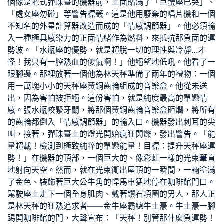
個像是老式彈珠臺的機器前，上面貼滿了「巨蟹座已哭」、
「處女座勿碰」等警告標籤。這是他用廢棄的唱片機和一個
不知名的外星計算器改造而成的「情感調節器」。他必須輸
入一種極具感染力的正面情緒作為燃料，來抵抗那負面的運
勢波。「水瓶座的優勢，就是超脫一切的理性與冷靜…才
怪！我只有一腔熱血的傻氣啊！」他絕望地低吼。他看了一
眼腳邊。那裡放著一個他為林天秤準備了兩年的禮物：一個
用一萬塊小小的天秤座黃銅齒輪組成的音樂盒。他從未送
出，因為害怕被拒絕。這份害怕，就是純度最高的單戀情
感。張水瓶咬緊牙關，將那個黃銅齒輪音樂盒砸爛，將所有
的齒輪都倒入「情感調節器」的輸入口。機器發出刺耳的尖
叫，接著，彈珠臺上的燈光開始瘋狂閃爍，發出警告。「能
量超載！檢測到極致純粹的單戀能量！目標：提升天秤座運
勢！」在機器的頂部，一個巨大的、像彩虹一樣的光束筆直
地射向天空。然而，就在光束衝出屋頂的一瞬間，一輛塗滿
了金色、裝飾著巨大公牛角的悍馬車猛地停在咖啡館門口。
駕駛座上走下一個全身肌肉、戴著鑽石項圈的男人，那人正
是林天秤的狂熱追求者——金牛座霸總牛土豪。牛土豪一腳
踢開咖啡館的門，大聲宣布：「天秤！別管那什麼負運勢！