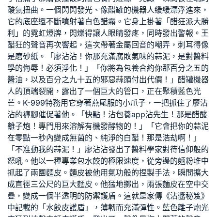
酸氣扭曲。一個閃閃發光、像醋罐的機器人緩緩漂浮進來，
它的底座還不斷噴射著白色醋霧。它身上掛著「醋狂派大勝
利」的霓虹燈牌，閃爍得讓人眼睛發疼，同時發出警報。王
醋狂的聲音再次響起，這次帶著金屬回音的嘲弄，刺耳得像
是磨砂紙。「廖沾沾！你那充滿腐敗氣味的蒜泥，是對醬料
學的侮辱！必須淨化！」「你將為
包養合約
你那百分之五的
醬油，以及百分之九十五的邪惡蒜頭付出代價！」醋罐機器
人的頂端裂開，露出了一個巨大的管口，正在聚積藍色光
芒。K-999特務用它穿著燕尾服的小爪子，一把抓住了廖沾
沾的褲腳催促著他。「快點！沾
包養app
沾先生！那是醋酸
離子炮！專門用來溶解有機發酵物的！」「它會把你的蒜泥
在零點一秒內變成無菌的、純淨的白醋！那是浩劫啊！」
「不准動我的蒜泥！」廖沾沾發出了醬料學家對待信仰般的
怒吼。他以一種專業包水餃的極限速度，從旁邊的麵粉堆中
抓起了兩團麵皮。麵皮被他用氣功般的捏製手法，瞬間擴大
成直徑三公尺的巨大麵皮。他猛地擲出，兩張麵皮在空中交
疊，變成一個半透明的防禦護盾。這就是家傳《沾醬秘笈》
中記載的「水餃皮護盾」，薄韌而充滿彈性。藍色離子炮光