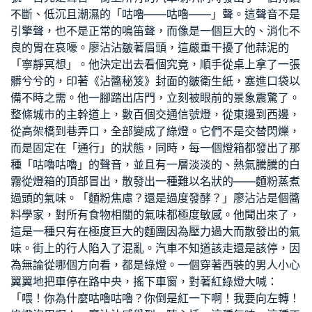
不斷、低沉且潮濕的「咕嚕——咕嚕——」聲。這聲音不是
引擎聲，也不是正常的鳴笛聲，而像是一個巨大的、消化不
良的胃在哀嚎。廖沾沾皺著眉頭，這嚴重干擾了他蒜泥的
「寧靜冥想」。他決定出去看個究竟，順手從桌上拿了一張
髒兮兮的，印著《沾醬秘笈》封面的皺衛生紙，塞進口袋以
備不時之需。他一腳踏出店門，立刻被眼前的景象震驚了。
整條城市的主幹道上，數百個交通信號燈，從東邊到西邊，
從高架橋到巷弄口，全部變成了綠燈。它們不是交替閃爍，
而是固定在「通行」的狀態，同時，每一個燈箱都發出了那
種「咕嚕咕嚕」的聲音，並且有一層淡淡的、熱氣騰騰的白
霧從燈箱的頂部冒出，散發出一種難以名狀的——麵粉蒸煮
過頭的氣味。「麵粉焦慮？還是過度發酵？」廖沾沾是個醬
料學家，對所有食物相關的氣味都極度敏感。他聞出來了，
這是一種只有在極度巨大的麵團因為壓力過大而散發出的氣
味。街上的行人陷入了混亂。汽車不知道該走還是該停，因
為無論從哪個方向看，都是綠燈。一個穿著西裝的男人小心
翼翼地把車停在路中央，搖下車窗，對著紅綠燈大喊：
「喂！你為什麼咕嚕咕嚕？你倒是紅一下啊！我要向左轉！