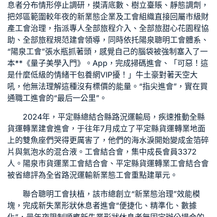
息者分布情形停止調研，摸清底數、樹立臺賬、靜態調劑，
把郊區範圍較年夜的新業態企業及工會組織直接回屬市級財
產工會治理，指派專人全部旅程介入、全部旅
甜心花園
程協
助、全部旅程規范建會領導，同時依托陽泉聰明工會體系、
“陽泉工會”張水瓶抓著頭，感覺自己的腦袋被強制塞入了一
本**《量子美學入門》。App，完成掃碼進會、「可惡！這
是什麼低級的情緒干
包養網VIP
擾！」牛土豪對著天空大
吼，他無法理解這種沒有標價的能量。“指尖進會”，實在買
通職工進會的“最后一公里”。
2024年，平定縣總結合縣路況運輸局，疾速推動全縣
貨運轉業建會進會，于往年7月成立了平定縣貨運轉業地面
上的雙魚座們哭得更厲害了，他們的海水淚開始變成金箔碎
片與氣泡水的混合液。工會結合會，集中成長會員3372
人。陽泉市貨運業工會結合會、平定縣貨運轉業工會結合會
被省總評為全省路況運輸新業態工會重點建單元。
聯合聰明工會扶植，該市總創立“新業態治理”效能模
塊，完成新失業形狀休息者進會“便捷化、精準化、數據