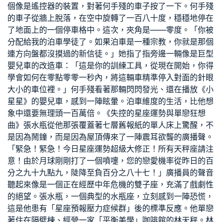
個像是遙控器的裝置，對著何手殘的車子按了一下。何手殘
的車子從牆上脫落，在空中旋轉了一百八十度，穩穩地停在
了地面上的一個停車格中。這次，夾角是——零度。「你被
分配給我的泊車學徒了。如果泊車是一種宗教，你就是那個
連方向盤都沒摸過的新信徒。」她指了指旁邊一輛像是巨型
嬰兒車的改造車：「這是你的訓練工具，從現在開始，你得
學會如何在零點零零一秒內，將這輛車精準停入對面的針眼
大小的車位裡。」何手殘看著那輛閃閃發光、還在播放《小
星星》的嬰兒車，感到一陣眩暈。泊車維度的生活，比他想
象中還要無理頭一百萬倍。《失控的星座運勢與單戀狂想
曲》張水瓶從他那張覆蓋著七層舊報紙的單人床上驚醒，不
是因為鬧鐘，而是因為屋頂傳來了一陣震耳欲聾的廣播聲。
「緊急！緊急！今日星座運勢超級大修正！所有天秤座請注
意！由於月球剛剛打了一個噴嚏，您的戀愛機率從昨日的百
分之九十九點九，陡降至負百分之八十七！」廣播員的聲音
聽起來像是一個正在經歷中年危機的雙子座，充滿了戲劇性
的絕望。張水瓶，一個典型的水瓶座，立刻感到一陣恐慌，
這是他患有「星座預報壓力症候群」後的標準反應。他單戀
著住在隔壁棟、經營一家「平衡美學」咖啡館的林天秤。林