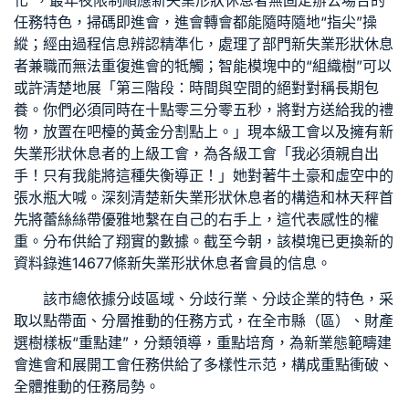
化”，最年夜限制順應新失業形狀休息者無固定辦公場合的
任務特色，掃碼即進會，進會轉會都能隨時隨地“指尖”操
縱；經由過程信息辨認精準化，處理了部門新失業形狀休息
者兼職而無法重復進會的牴觸；智能模塊中的“組織樹”可以
或許清楚地展「第三階段：時間與空間的絕對對稱
長期包
養
。你們必須同時在十點零三分零五秒，將對方送給我的禮
物，放置在吧檯的黃金分割點上。」現本級工會以及擁有新
失業形狀休息者的上級工會，為各級工會「我必須親自出
手！只有我能將這種失衡導正！」她對著牛土豪和虛空中的
張水瓶大喊。深刻清楚新失業形狀休息者的構造和林天秤首
先將蕾絲絲帶優雅地繫在自己的右手上，這代表感性的權
重。分布供給了翔實的數據。截至今朝，該模塊已更換新的
資料錄進14677條新失業形狀休息者會員的信息。
該市總依據分歧區域、分歧行業、分歧企業的特色，采
取以點帶面、分層推動的任務方式，在全市縣（區）、財產
選樹樣板“重點建”，分類領導，重點培育，為新業態範疇建
會進會和展開工會任務供給了多樣性示范，構成重點衝破、
全體推動的任務局勢。