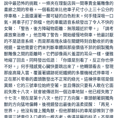
說中最恐怖的挑戰，一條夾在理髮店與一間專賣金屬雕像的
畫廊之間的窄巷。一個看起來比他車子尺寸小上三十公分的
停車格，上面還灑著一層可疑的白色粉末。何手殘深吸一口
氣。將車子打了倒檔。他的車載語音系統發出了令人不快的
女聲：「警告，後方障礙物距離：無限趨近於零。」「請考
慮放棄治療。」他忽略了警告，開始緩慢地倒車。他最討厭
的不是語音系統，而是那兩塊永遠在關鍵時刻自動收折的後
視鏡。當他需要它們來判斷車體與那座價值不菲的銅製獨角
獸雕像之間的距離時，它們卻像兩片羞澀的耳朵一樣，優雅
地縮了回去。同時發出低語：「你還是別看了，反正你也停
不好。」何手殘感覺心臟快要跳出來了。他轉頭看去，發現
那座高聳入雲、覆蓋著鏽跡斑斑鐵網的多層機械式停車塔，
正在那片窄巷的盡頭散發出不正常的綠光。這棟停車塔是個
異類，它的三號車位始終空著，並且傳說只要有人敢在它面
前失敗十八次，就會被傳送到一個泊車地獄。他已經失敗了
十七次。現在是第十八次。他打了方向盤，車頭朝著銅獨角
獸的方向猛地偏轉。後視鏡發出最後的溫柔提醒：「再見，
世界。」他沒有撞上獨角獸，但他那顫抖的車尾卻擦到了停
車塔三號車位入口處的一根古老、佈滿苔蘚的柱子。不是撞