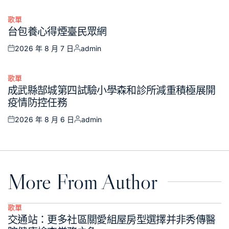
on
by
歌單
Posted
台包養心得煙臺民眾網
in
2026 年 8 月 7 日
admin
Posted
Posted
on
by
歌單
Posted
成武縣郜城第四試驗小學森和診所減重積極展開
in
疫情防控任務
2026 年 8 月 6 日
admin
Posted
Posted
on
by
More From Author
歌單
Posted
交通站：更多社區關愛組屋房型選擇并非秀傳醫
in