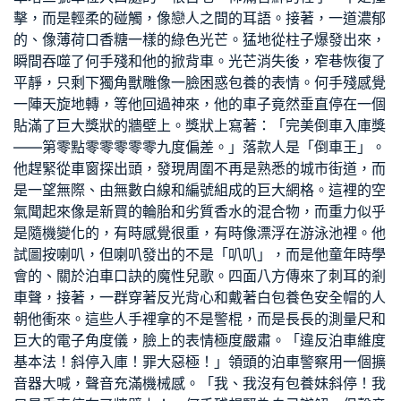
擊，而是輕柔的碰觸，像戀人之間的耳語。接著，一道濃郁
的、像薄荷口香糖一樣的綠色光芒。猛地從柱子爆發出來，
瞬間吞噬了何手殘和他的掀背車。光芒消失後，窄巷恢復了
平靜，只剩下獨角獸雕像一臉困惑
包養
的表情。何手殘感覺
一陣天旋地轉，等他回過神來，他的車子竟然垂直停在一個
貼滿了巨大獎狀的牆壁上。獎狀上寫著：「完美倒車入庫獎
——第零點零零零零零九度偏差。」落款人是「倒車王」。
他趕緊從車窗探出頭，發現周圍不再是熟悉的城市街道，而
是一望無際、由無數白線和編號組成的巨大網格。這裡的空
氣聞起來像是新買的輪胎和劣質香水的混合物，而重力似乎
是隨機變化的，有時感覺很重，有時像漂浮在游泳池裡。他
試圖按喇叭，但喇叭發出的不是「叭叭」，而是他童年時學
會的、關於泊車口訣的魔性兒歌。四面八方傳來了刺耳的剎
車聲，接著，一群穿著反光背心和戴著白
包養
色安全帽的人
朝他衝來。這些人手裡拿的不是警棍，而是長長的測量尺和
巨大的電子角度儀，臉上的表情極度嚴肅。「違反泊車維度
基本法！斜停入庫！罪大惡極！」領頭的泊車警察用一個擴
音器大喊，聲音充滿機械感。「我、我沒有
包養妹
斜停！我