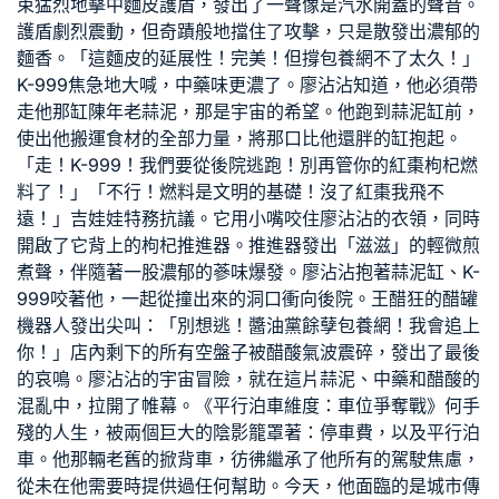
束猛烈地擊中麵皮護盾，發出了一聲像是汽水開蓋的聲音。
護盾劇烈震動，但奇蹟般地擋住了攻擊，只是散發出濃郁的
麵香。「這麵皮的延展性！完美！但撐
包養網
不了太久！」
K-999焦急地大喊，中藥味更濃了。廖沾沾知道，他必須帶
走他那缸陳年老蒜泥，那是宇宙的希望。他跑到蒜泥缸前，
使出他搬運食材的全部力量，將那口比他還胖的缸抱起。
「走！K-999！我們要從後院逃跑！別再管你的紅棗枸杞燃
料了！」「不行！燃料是文明的基礎！沒了紅棗我飛不
遠！」吉娃娃特務抗議。它用小嘴咬住廖沾沾的衣領，同時
開啟了它背上的枸杞推進器。推進器發出「滋滋」的輕微煎
煮聲，伴隨著一股濃郁的蔘味爆發。廖沾沾抱著蒜泥缸、K-
999咬著他，一起從撞出來的洞口衝向後院。王醋狂的醋罐
機器人發出尖叫：「別想逃！醬油黨餘孽
包養網
！我會追上
你！」店內剩下的所有空盤子被醋酸氣波震碎，發出了最後
的哀鳴。廖沾沾的宇宙冒險，就在這片蒜泥、中藥和醋酸的
混亂中，拉開了帷幕。《平行泊車維度：車位爭奪戰》何手
殘的人生，被兩個巨大的陰影籠罩著：停車費，以及平行泊
車。他那輛老舊的掀背車，彷彿繼承了他所有的駕駛焦慮，
從未在他需要時提供過任何幫助。今天，他面臨的是城市傳