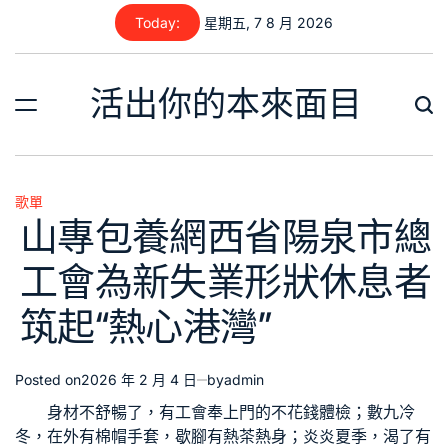
Skip
Today:
星期五, 7 8 月 2026
to
content
活出你的本來面目
歌單
Posted
山專包養網西省陽泉市總
in
工會為新失業形狀休息者
筑起“熱心港灣”
Posted on
2026 年 2 月 4 日
by
admin
身材不舒暢了，有工會奉上門的不花錢體檢；數九冷
冬，在外有棉帽手套，歇腳有熱茶熱身；炎炎夏季，渴了有