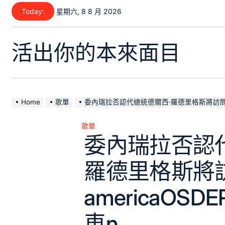
Skip
Today:
星期六, 8 8 月 2026
to
content
活出你的本來面目
Home
歌單
委內瑞拉否認代總統德爾西·羅德里格斯將訪問amer
歌單
Posted
委內瑞拉否認
in
羅德里格斯將
americaOS
車n