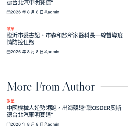
德台北汽車明賽道”
2026 年 8 月 8 日
admin
Posted
Posted
on
by
歌單
Posted
臨沂市委書記、市森和診所家醫科長一線督導疫
in
情防控任務
2026 年 8 月 8 日
admin
Posted
Posted
on
by
More From Author
歌單
Posted
中國機械人逆勢領跑，出海競速“聰OSDER奧斯
in
德台北汽車明賽道”
2026 年 8 月 8 日
admin
Posted
Posted