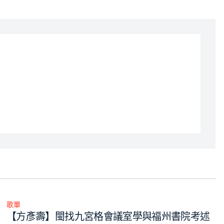
歌單
Posted
【方彥壽】閩找九宮格會議室學與福州書院考述
in