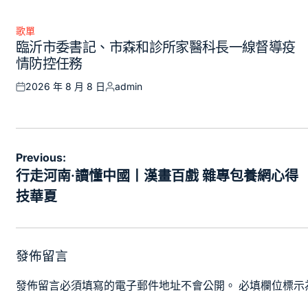
on
by
歌單
Posted
臨沂市委書記、市森和診所家醫科長一線督導疫
in
情防控任務
2026 年 8 月 8 日
admin
Posted
Posted
on
by
文
Previous:
章
行走河南·讀懂中國丨漢畫百戲 雜專包養網心得
導
技華夏
覽
發佈留言
發佈留言必須填寫的電子郵件地址不會公開。
必填欄位標示