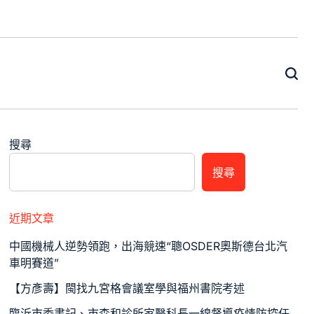
搜尋
搜尋
近期文章
中國機械人逆勢領跑，出海競速“聰OSDER奧斯德台北汽
車明賽道”
【方彥壽】閩找九宮格會議室學與福州書院考述
臨沂市委書記、市森和診所家醫科長一線督導疫情防控任