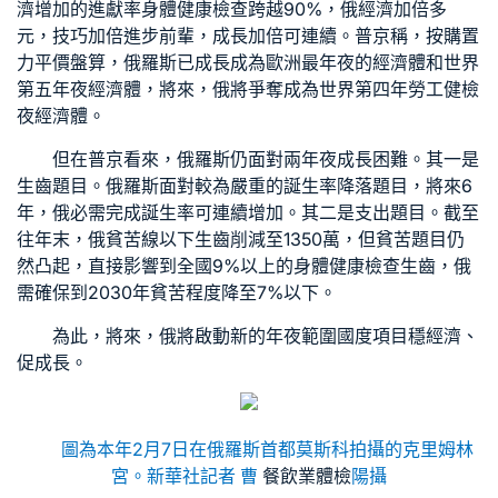
濟增加的進獻率
身體健康檢查
跨越90%，俄經濟加倍多
元，技巧加倍進步前輩，成長加倍可連續。普京稱，按購置
力平價盤算，俄羅斯已成長成為歐洲最年夜的經濟體和世界
第五年夜經濟體，將來，俄將爭奪成為世界第四年
勞工健檢
夜經濟體。
但在普京看來，俄羅斯仍面對兩年夜成長困難。其一是
生齒題目。俄羅斯面對較為嚴重的誕生率降落題目，將來6
年，俄必需完成誕生率可連續增加。其二是支出題目。截至
往年末，俄貧苦線以下生齒削減至1350萬，但貧苦題目仍
然凸起，直接影響到全國9%以上的
身體健康檢查
生齒，俄
需確保到2030年貧苦程度降至7%以下。
為此，將來，俄將啟動新的年夜範圍國度項目穩經濟、
促成長。
圖為本年2月7日在俄羅斯首都莫斯科拍攝的克里姆林
宮。新華社記者 曹
餐飲業體檢
陽攝