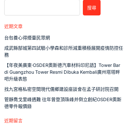
搜尋
近期文章
台包養心得煙臺民眾網
成武縣郜城第四試驗小學森和診所減重積極展開疫情防控任
務
【年夜美廣東·OSDER奧斯德汽車材料印尼語】Tower Bar
di Guangzhou Tower Resmi Dibuka Kembali廣州塔塔畔
吧升級表態
找九宮格私密空間現代儒鄉建設座談會在孟子研討院召開
管靜喬戈里峰遇難 往年曾登頂珠峰并倒立創紀OSDER奧斯
德零件報價錄
近期留言