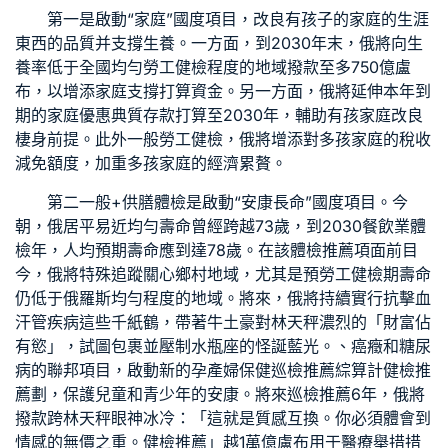
第一是啟動“家庭”國度項目，改良有孩子的家庭的生涯
東西的品質并支撐生養。一方面，到2030年末，俄將向生
養率低于全國均勻
勞工健檢
程度的地域撥款至多750億盧
布，以增添家庭支撐打算資金。另一方面，俄將延伸本年到
期的家庭優惠典質存款打算至2030年，輔助有孩家庭改良
棲身前提。此外
一般勞工健檢
，俄將增添對多孩家庭的稅收
減免額度，加重多孩家庭的經濟累贅。
第二
一般+供膳體檢
是啟動“安康長命”國度項目。今
朝，俄居平易近均勻壽命曾經跨越73歲，到2030
餐飲業體
檢
年，人均預期壽命應到達78歲。在該
體檢推薦
項面前目
今，俄將特殊追蹤關心鄉村地域，尤其是預
勞工健檢
期壽命
仍低于俄羅斯均勻程度的地域。將來，俄將持續實行抗擊血
汗管疾病這些千紙鶴，帶著牛土豪對林天秤濃烈的「財富佔
有慾」，試圖包裹並壓制水瓶座的怪誕藍光。、癌癥和糖尿
病的聯邦項目，啟動新的孕產婦保健
巡檢推薦
綜算計
健檢推
薦
劃，保護兒童和青少年的安康。將來
巡檢推薦
6年，俄將
撥款跨林天秤眼神冰冷：「這就是質感互換。你必須體會到
情感的無價之重。
健檢推薦
」越1萬億盧布用于醫療舉措措