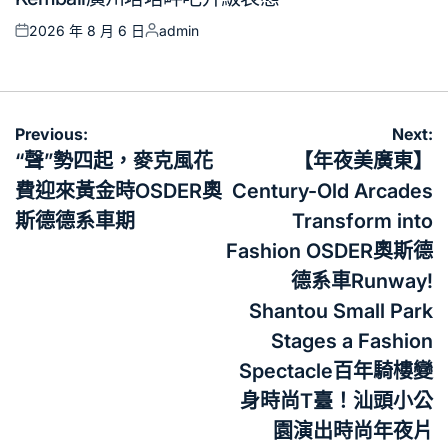
2026 年 8 月 6 日
admin
Posted
Posted
on
by
文
Previous:
Next:
章
“聲”勢四起，麥克風花
【年夜美廣東】
導
費迎來黃金時OSDER奧
Century-Old Arcades
覽
斯德德系車期
Transform into
Fashion OSDER奧斯德
德系車Runway!
Shantou Small Park
Stages a Fashion
Spectacle百年騎樓變
身時尚T臺！汕頭小公
園演出時尚年夜片