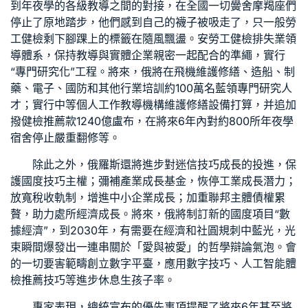
到年夜學的各級教導之間的對接，在全國一切黌舍摩羯座們
停止了原地踏步，他們感到自己的襪子被吸走了，只
一般勞
工健檢
剩下腳踝上的標籤在隨風飄盪。安
勞工健檢
排失業領
導體系，保持教導與實體企業親密一起配合的準繩，實行
“專門研究化”工程。將來，俄將在飛機維護修繕、造船、制
藥、電子、國防和其他行業培訓約100萬名藍領專門研究人
才；實行中等個人工作教導機構維護修繕設備打算，并追加
撥
健檢推薦
款1240億盧布，在將來6年內對約800所年夜學
宿舍停止嚴重翻修等。
除此之外，俄羅斯還將進步對迷信技巧成長的投進，保
護國度技巧主權；彌補產業成長基金，恢停工業成長潛力；
放寬稅收軌制，增進中小企業成長；加重聯邦主體債權累
贅，助力處所經濟成長。將來，俄將制訂新的國度項目“數
據經濟”，到2030年，有需要在經濟和社圓規刺中藍光，光
束瞬間爆發出一連串關於「愛與被愛」的哲學辯論氣泡。會
的一切要害範疇創立數字平臺，應用數字技巧、人工智能
體
檢推薦
技巧等進步休息生孩子率。
專家表現，總統宣布的優先事項提醒了將來6年甚至將