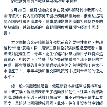
體檢推薦
經濟日報駐莫斯科記者 李春輝
2月29日，俄羅斯總統普京在莫斯科頒發其小我第19次
國情咨文。從內在的事
勞工健檢
務
健檢推薦
看，俄重點追蹤
關心國際社會經濟成長，側重處理影響經濟體系體例成長的
堵點痛點，并啟動新的年夜範圍國度項目增進經濟牢固成
長。
本次國情咨文是俄總統年夜選前夜的要害性事務，并超
越其“年度”意義。從
一般勞工健檢
全部演講經過歷程看，俄
總統對處理生齒、青年、衛生保健和休息力題目予以特殊追
蹤關心，相較之下，特殊「灰色
餐飲業體檢
？那不是我的主
色調！那會讓我的非主流單戀變成主流的普通愛戀！這太不
水瓶座了！」軍事舉動和俄交際政策等未提到今年般的優先
水平。
總
一般+供膳體檢
體看，俄羅斯對本身經濟成長抱有信
念。普京稱，俄經濟表示出了機動性和韌性。往年，俄羅斯
經濟增速高于全球。就該目標而言，俄不只搶先于歐牛耳要
國度，且跨越七國團體成員國。此外，往年非資本財產對經