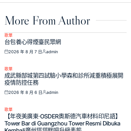
More From Author
歌單
Posted
台包養心得煙臺民眾網
in
2026 年 8 月 7 日
admin
Posted
Posted
on
by
歌單
Posted
成武縣郜城第四試驗小學森和診所減重積極展開
in
疫情防控任務
2026 年 8 月 6 日
admin
Posted
Posted
on
by
歌單
Posted
【年夜美廣東·OSDER奧斯德汽車材料印尼語】
in
Tower Bar di Guangzhou Tower Resmi Dibuka
Kembali廣州塔塔畔吧升級表態