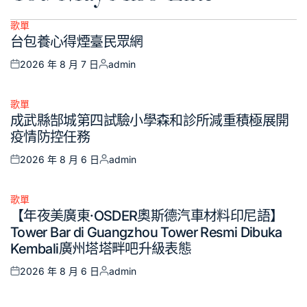
歌單
Posted
台包養心得煙臺民眾網
in
2026 年 8 月 7 日
admin
Posted
Posted
on
by
歌單
Posted
成武縣郜城第四試驗小學森和診所減重積極展開
in
疫情防控任務
2026 年 8 月 6 日
admin
Posted
Posted
on
by
歌單
Posted
【年夜美廣東·OSDER奧斯德汽車材料印尼語】
in
Tower Bar di Guangzhou Tower Resmi Dibuka
Kembali廣州塔塔畔吧升級表態
2026 年 8 月 6 日
admin
Posted
Posted
on
by