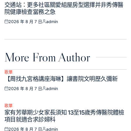
Posted
交通站：更多社區關愛組屋房型選擇并非秀傳醫
in
院健康檢查當務之急
2026 年 8 月 7 日
admin
Posted
Posted
on
by
More From Author
歌單
Posted
【周找九宮格講座海琳】讓書院文明歷久彌新
in
2026 年 8 月 7 日
admin
Posted
Posted
on
by
歌單
Posted
家有芳華期少女家長須知 13至15歲秀傳醫院體檢
in
項目就適合求診婦科
2026 年 8 月 7 日
admin