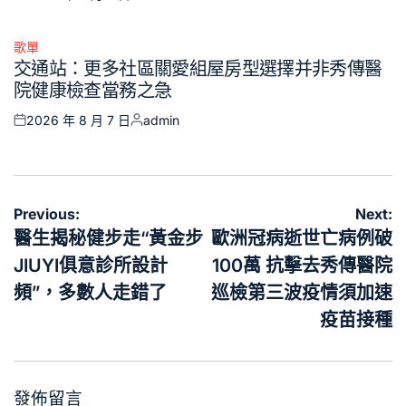
Posted
Posted
on
by
歌單
Posted
交通站：更多社區關愛組屋房型選擇并非秀傳醫
in
院健康檢查當務之急
2026 年 8 月 7 日
admin
Posted
Posted
on
by
文
Previous:
Next:
章
醫生揭秘健步走“黃金步
歐洲冠病逝世亡病例破
導
JIUYI俱意診所設計
100萬 抗擊去秀傳醫院
覽
頻”，多數人走錯了
巡檢第三波疫情須加速
疫苗接種
發佈留言