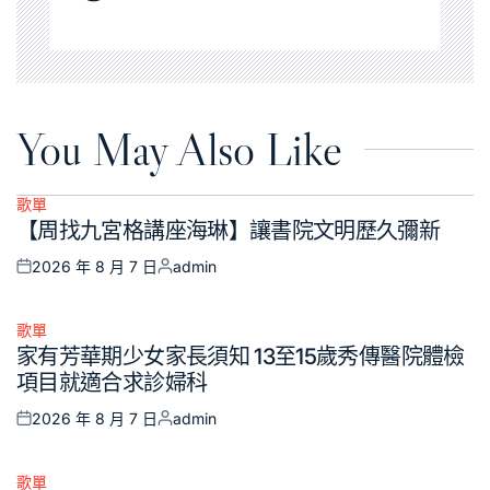
You May Also Like
歌單
Posted
【周找九宮格講座海琳】讓書院文明歷久彌新
in
2026 年 8 月 7 日
admin
Posted
Posted
on
by
歌單
Posted
家有芳華期少女家長須知 13至15歲秀傳醫院體檢
in
項目就適合求診婦科
2026 年 8 月 7 日
admin
Posted
Posted
on
by
歌單