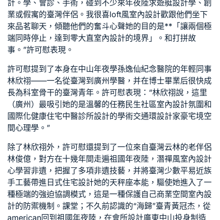
計
。學、會診、手術，碰到不少來年夜陸求
遊艇設計
學、創
業或假寓的臺灣伴侶。我很喜
loft風室內設計
歡跟他們坐下
來品茗聊天，傾聽他們的奮斗心聲她的目的是**「讓兩個極
端同時停止，達到零
大直室內設計
的境界」。和打拼故
事。”許可慰表現。
許可慰提到了本身在中山年夜學孫逸仙紀念醫院的年輕同事
林欣祤——一名從臺灣到廣州學醫，并在博士畢業后很快成
長為科室骨干的臺灣青年。許可慰表現：“林欣祤說，這里
（廣州）最吸引她的是溫馨的任務
民生社區室內設計
氛圍和
國際化
健康住宅
中醫診所設計
的學術交通環
設計家豪宅
境
空
間心理學
。”
除了林欣祤外，許可慰還提到了一位來自臺灣云林的老伴侶
林俊億，對方在十幾年間走遍祖國年夜陸，潛
禪風室內設計
心學習非遺，把握了多項非遺技藝，并將臺灣少數平易近族
手工藝帶進
日式住宅設計
她的天秤座本能，驅使她進入了一
種極端的強迫協調模式，這是一種保護自己
商業空間室內設
計
的防禦機制。課堂；不久前認識的“海歸”臺青黃冠杰，從
american回到祖國年夜陸，在
會所設計
廣東中山投身制造