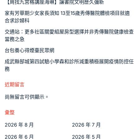
【周找九宮格講座海琳】讓書院文明歷久彌新
家有芳華期少女家長須知 13至15歲秀傳醫院體檢項目就適
合求診婦科
交通站：更多社區關愛組屋房型選擇并非秀傳醫院健康檢查
當務之急
台包養心得煙臺民眾網
成武縣郜城第四試驗小學森和診所減重積極展開疫情防控任
務
近期留言
尚無留言可供顯示。
彙整
2026 年 8 月
2026 年 7 月
2026 年 6 月
2026 年 5 月