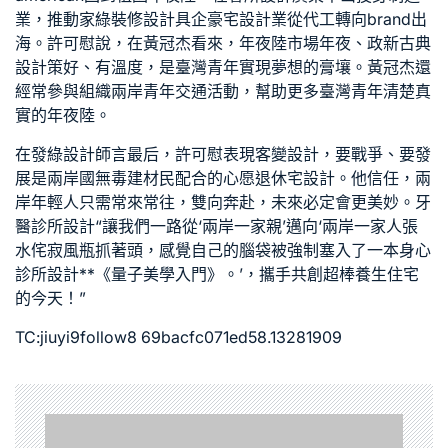
業，推動家
綠裝修設計
具企
豪宅設計
業從代工轉向brand出
海。許可慰說，在黃冠杰看來，年夜陸市場年夜、政
新古典
設計
策好、有溫度，是臺灣青年實現夢想的膏壤。黃冠杰還
經常參與組織兩岸青年交通活動，幫助更多臺灣青年清楚真
實的年夜陸。
在發
綠設計師
言最后，許可慰表現
客變設計
，要戰爭、要發
展是兩岸國
無毒建材
民配合的心愿
退休宅設計
。他信任，兩
岸年輕人只需常來常往，雙向奔赴，未來必定會更美妙。
牙
醫診所設計
“讓我們一路從‘兩岸一家親’邁向‘兩岸一家人張
水
侘寂風
瓶抓著頭，感覺自己的腦袋被強制塞入了一本
身心
診所設計
**《量子美學入門》。’，攜手共創超棒
養生住宅
的今天！”
TC:jiuyi9follow8 69bacfc071ed58.13281909