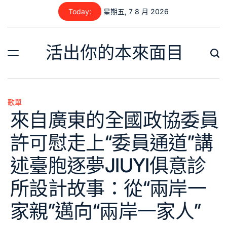
Skip
Today:
星期五, 7 8 月 2026
to
content
活出你的本來面目
歌單
Posted
來自廣東的全國政協委員
in
許可慰走上“委員通道”講
述臺胞逐夢JIUYI俱意診
所設計故事：從“兩岸一
家親”邁向“兩岸一家人”