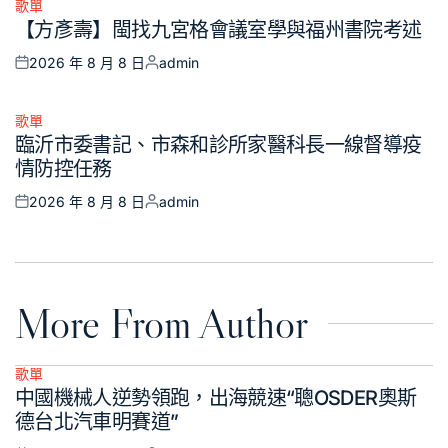
歌單
Posted
【方彥壽】閩找九宮格會議室學與福州書院考述
in
2026 年 8 月 8 日
admin
Posted
Posted
on
by
歌單
Posted
臨沂市委書記、市森和診所家醫科長一線督導疫
in
情防控任務
2026 年 8 月 8 日
admin
Posted
Posted
on
by
More From Author
歌單
Posted
中國機械人逆勢領跑，出海競速“聰OSDER奧斯
in
德台北汽車明賽道”