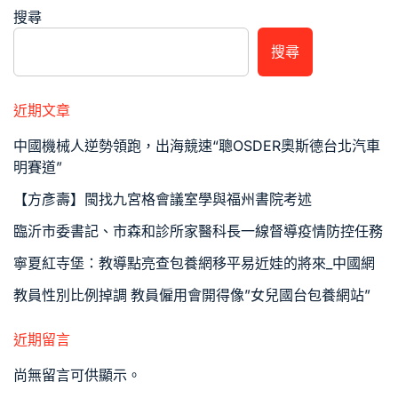
搜尋
搜尋
近期文章
中國機械人逆勢領跑，出海競速“聰OSDER奧斯德台北汽車
明賽道”
【方彥壽】閩找九宮格會議室學與福州書院考述
臨沂市委書記、市森和診所家醫科長一線督導疫情防控任務
寧夏紅寺堡：教導點亮查包養網移平易近娃的將來_中國網
教員性別比例掉調 教員僱用會開得像”女兒國台包養網站”
近期留言
尚無留言可供顯示。