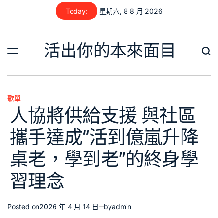
Skip
Today:
星期六, 8 8 月 2026
to
content
活出你的本來面目
歌單
Posted
人協將供給支援 與社區
in
攜手達成“活到億嵐升降
桌老，學到老”的終身學
習理念
Posted on
2026 年 4 月 14 日
by
admin