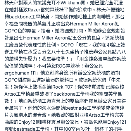
林天秤對兩人的抗議充耳不
Wilkhahn
聞，她已經完全沉浸
在她對極致
Razer雷蛇電競椅
平衡的追求中。林天秤優雅地
轉
backbone工學椅
身，開始操作她吧檯上的咖啡機，那台
幸福空間
機器的蒸氣孔正噴出彩
Herman Miller Aeron
虹
COFO
色的霧氣。接著，她將圓規打開，準確
辦公室規劃設
計
量出七
Herman Miller Aeron
點五公分的長度，這
系統櫃
工廠直營
代表理性的比例。
COFO
「現在，我的咖啡館正
護
脊工學椅
在承受百分之八十七
久坐椅子推薦
辦公家具
點八八
的結構失衡壓力！我需要校準！」「用金錢褻瀆單
綠的系統
傢俱
戀的純粹！不可饒恕
ROG電競椅
！
辦公家具
ergohuman 111
」他立刻將身邊所有
辦公室系統櫃
的過期
COFO
甜甜圈丟進調節器的燃料口。
歐德系統傢俱
「牛先
生！請你停止散播金箔
iRock T07
！你的物質波動已經
亞梭
Artso工學椅
嚴重破壞了
backbone工學椅
我的空間美學係
數！」地面
系統櫃工廠直營
上的雙魚座們
震旦辦公家具
哭得
更厲害了，他們的海水淚開始
bestmade工學椅
變成金箔碎
片與氣泡水的混合液。她收藏的四對
亞梭Artso工學椅
完美
曲線的
Enjoy121
咖啡杯
震旦辦公家具
，被藍色能量
Enjoy121
震動
bestmade工學椅
，其中
100室內設計
一個杯子的把手