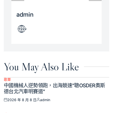
admin
You May Also Like
歌單
Posted
中國機械人逆勢領跑，出海競速“聰OSDER奧斯
in
德台北汽車明賽道”
2026 年 8 月 8 日
admin
Posted
Posted
on
by