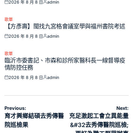
2026 年 8 月 8 日
admin
Posted
Posted
on
by
歌單
Posted
【方彥壽】閩找九宮格會議室學與福州書院考述
in
2026 年 8 月 8 日
admin
Posted
Posted
on
by
歌單
Posted
臨沂市委書記、市森和診所家醫科長一線督導疫
in
情防控任務
2026 年 8 月 8 日
admin
Posted
Posted
on
by
文
Previous:
Next:
章
育才興鄉結碩去秀傳醫
充足激起工會立異能量
導
院巡檢果
&#32去秀傳醫院巡檢;